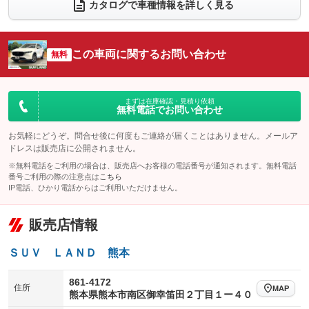
電動リアゲート
フロントカメラ
カタログで車種情報を詳しく見る
：装備なし
：装備あり
シートエアコン
全周囲カメラ
：装備なし
：装備あり
サイドカメラ
ルーフレール
この車両に関するお問い合わせ
：装備あり
無料
：装備なし
エアサスペンション
ヘッドライトウォッシャー
：装備なし
：装備なし
装備略号／用語解説
まずは在庫確認・見積り依頼
無料電話でお問い合わせ
お気軽にどうぞ。問合せ後に何度もご連絡が届くことはありません。メールア
ドレスは販売店に公開されません。
※無料電話をご利用の場合は、販売店へお客様の電話番号が通知されます。無料電話
番号ご利用の際の注意点は
こちら
IP電話、ひかり電話からはご利用いただけません。
販売店情報
ＳＵＶ ＬＡＮＤ 熊本
861-4172
住所
MAP
熊本県熊本市南区御幸笛田２丁目１ー４０