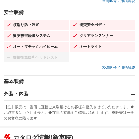
装備略号／用語解説
安全装備
横滑り防止装置
衝突安全ボディ
：装備あり
：装備あり
衝突被害軽減システム
クリアランスソナー
：装備あり
：装備あり
オートマチックハイビーム
オートライト
：装備あり
：装備あり
頸部衝撃緩和ヘッドレスト
：装備なし
装備略号／用語解説
基本装備
エアバッグ：運転席/助手席/サイド
外装・内装
：装備あり
スライドドア
カーナビ：メモリーナビ他
：装備なし
：装備あり
【注】販売は、当店に直接ご来場頂けるお客様を優先させていただきます。◆
お取置きはいたしません。◆在庫の有無をご確認お願いします。※販売は一般
サンルーフ
ABS
TV：フルセグ
：装備なし
：装備あり
：装備あり
のお客様に限ります。
エアコン
Wエアコン
オーディオ：ミュージックプレイヤー接続可
：装備あり
：装備なし
：装備あり
リフトアップ
パワーステアリング
カタログ情報(新車時)
ビジュアル
：装備なし
：装備あり