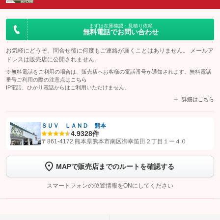
まずは在庫確認・見積り依頼
無料電話でお問い合わせ
お気軽にどうぞ。問合せ後に何度もご連絡が届くことはありません。 メールア
ドレスは販売店に公開されません。
※無料電話をご利用の場合は、販売店へお客様の電話番号が通知されます。無料電話
番号ご利用の際の注意点は
こちら
IP電話、ひかり電話からはご利用いただけません。
詳細はこちら
ＳＵＶ ＬＡＮＤ 熊本
4.9
328件
【STEP1】
認証画面でグーネットを友だち追加してから「許可する」ボタンを押
〒861-4172 熊本県熊本市南区御幸笛田２丁目１ー４０
します
MAPで販売店までのルートを確認する
【STEP2】
トーク画面で
ボタンをタップして問い合わせを
完了してください。
スマートフォンの位置情報をONにしてください
こちら