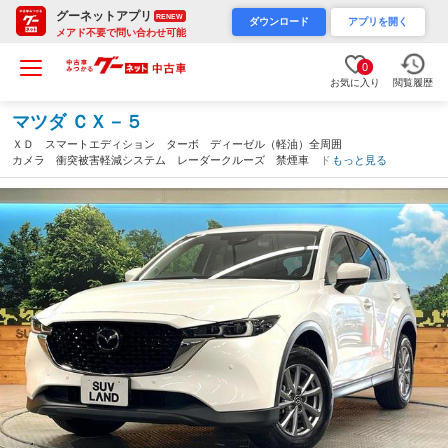
グーネットアプリ
RENEW
ダウンロード
アプリを開く
メアド不要で問い合わせ可能
0
お気に入り
閲覧履歴
マツダ ＣＸ－５
ＸＤ スマートエディション ターボ ディーゼル（軽油）全周囲
カメラ 衝突被害軽減システム レーダークルーズ 禁煙車 ドラ
もっと見る
レコ コーナーセンサー スマートキー ＬＥＤヘッド ＥＴＣ
純正１７インチアルミ オートハイビーム（熊本県）