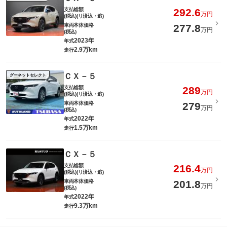
支払総額
292.6
万円
(税込)(リ済込・追)
車両本体価格
277.8
万円
(税込)
2023年
年式
2.9万km
走行
ＣＸ－５
グーネットセレクト
支払総額
289
万円
(税込)(リ済込・追)
車両本体価格
279
万円
(税込)
2022年
年式
1.5万km
走行
ＣＸ－５
支払総額
216.4
万円
(税込)(リ済込・追)
車両本体価格
201.8
万円
(税込)
2022年
年式
9.3万km
走行