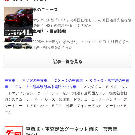
車のニュース
マツダは新型「CX-5」の米国仕様モデルが米国道路安全保険
協会（IIHS）の最高評価「TOP SAF…
車種別・最新情報
2026年上半期をにぎわせたニューモデル41選！ 注目必須の
国産・輸入車を総ざらい
記事一覧を見る
中古車
マツダの中古車
ＣＸ－５の中古車
ＣＸ－５・熊本県の中古
車
ＣＸ－５・熊本県熊本市南区の中古車
マツダ ＣＸ－５ ＸＤ スマ
ートエディション ターボ ディーゼル（軽油）全周囲カメラ 衝突被害軽
減システム レーダークルーズ 禁煙車 ドラレコ コーナーセンサー ス
マートキー ＬＥＤヘッド ＥＴＣ 純正１７インチアルミ オートハイビ
ーム
車買取・車査定はグーネット買取 営業電