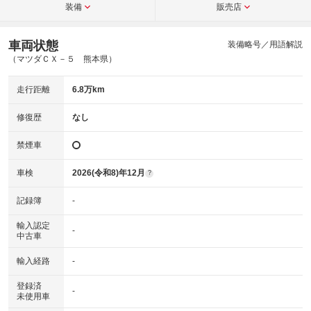
装備
販売店
車両状態
装備略号／用語解説
（マツダＣＸ－５ 熊本県）
走行距離
6.8万km
修復歴
なし
禁煙車
車検
2026(令和8)年12月
?
記録簿
-
輸入認定
-
中古車
輸入経路
-
登録済
-
未使用車