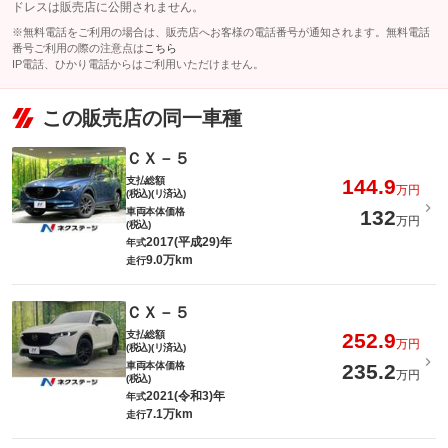
ドレスは販売店に公開されません。
※無料電話をご利用の場合は、販売店へお客様の電話番号が通知されます。無料電話
番号ご利用の際の注意点は
こちら
IP電話、ひかり電話からはご利用いただけません。
この販売店の同一車種
ＣＸ－５
支払総額
144.9
万円
(税込)(リ済込)
車両本体価格
132
万円
(税込)
2017(平成29)年
年式
9.0万km
走行
ＣＸ－５
支払総額
252.9
万円
(税込)(リ済込)
車両本体価格
235.2
万円
(税込)
2021(令和3)年
年式
7.1万km
走行