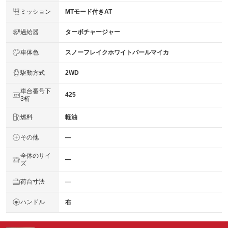
ミッション
MTモード付きAT
過給器
ターボチャージャー
車体色
スノーフレイクホワイトパールマイカ
駆動方式
2WD
車台番号下
425
3桁
燃料
軽油
その他
―
全体のサイ
―
ズ
荷台寸法
―
ハンドル
右