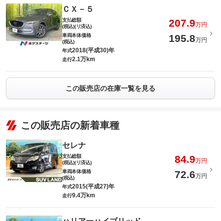
ＣＸ－５
支払総額
207.9
万円
(税込)(リ済込)
車両本体価格
195.8
万円
(税込)
2018(平成30)年
年式
2.1万km
走行
この販売店の在庫一覧を見る
この販売店の新着車種
セレナ
支払総額
84.9
万円
(税込)(リ済込)
車両本体価格
72.6
万円
(税込)
2015(平成27)年
年式
9.4万km
走行