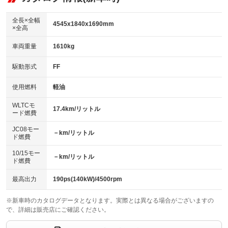
：装備なし
ダウンヒルアシストコントロール
アルミホイール：17インチ
：装備なし
：装備あり
全長×全幅
4545x1840x1690mm
×全高
パワーウィンドウ
盗難防止システム
革シート
ハーフレザーシート
：装備あり
：装備あり
：装備なし
：装備なし
車両重量
1610kg
アイドリングストップ
ドライブレコーダー
キーレス
LEDヘッドランプ
：装備あり
：装備あり
：装備あり
：装備あり
USB入力端子
Bluetooth接続
駆動形式
FF
HID(キセノンライト)
ポータブルナビ
：装備あり
：装備あり
：装備なし
：装備なし
100V電源
クリーンディーゼル
バックカメラ
ETC
使用燃料
軽油
：装備なし
：装備あり
：装備あり
：装備あり
センターデフロック
エアロ
スマートキー
：装備なし
WLTCモ
：装備なし
：装備あり
17.4km/リットル
ード燃費
レンタカーアップ
展示・試乗車
ローダウン
ランフラットタイヤ
：装備なし
：装備なし
：装備なし
：装備なし
JC08モー
－km/リットル
ド燃費
電動格納ミラー
パワーシート
3列シート
：装備あり
：装備なし
：装備なし
10/15モー
装備略号／用語解説
－km/リットル
ベンチシート
フルフラットシート
ド燃費
：装備なし
：装備なし
チップアップシート
オットマン
：装備なし
：装備なし
最高出力
190ps(140kW)/4500rpm
電動格納サードシート
シートヒーター
：装備なし
：装備なし
※新車時のカタログデータとなります。実際とは異なる場合がございますの
で、詳細は販売店にご確認ください。
ウォークスルー
後席モニター
：装備なし
：装備なし