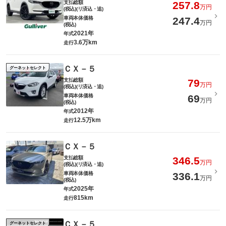
支払総額
257.8
万円
(税込)(リ済込・追)
車両本体価格
247.4
万円
(税込)
2021年
年式
3.6万km
走行
ＣＸ－５
グーネットセレクト
支払総額
79
万円
(税込)(リ済込・追)
車両本体価格
69
万円
(税込)
2012年
年式
12.5万km
走行
ＣＸ－５
支払総額
346.5
万円
(税込)(リ済込・追)
車両本体価格
336.1
万円
(税込)
2025年
年式
815km
走行
ＣＸ－５
グーネットセレクト