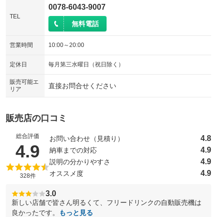
0078-6043-9007
TEL
無料電話
営業時間
10:00～20:00
定休日
毎月第三水曜日（祝日除く）
販売可能エ
直接お問合せください
リア
販売店の口コミ
総合評価
4.8
お問い合わせ（見積り）
（5点満点中）
4.9
4.9
納車までの対応
4.9
説明の分かりやすさ
4.9
オススメ度
328件
3.0
新しい店舗で皆さん明るくて、フリードリンクの自動販売機は
良かったです。
もっと見る