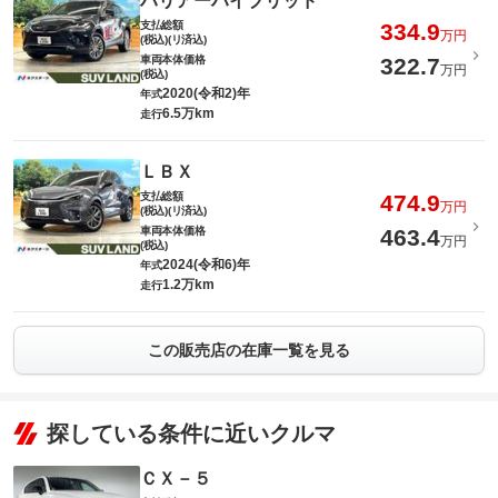
ハリアーハイブリッド
支払総額
334.9
万円
(税込)(リ済込)
車両本体価格
322.7
万円
(税込)
2020(令和2)年
年式
6.5万km
走行
ＬＢＸ
支払総額
474.9
万円
(税込)(リ済込)
車両本体価格
463.4
万円
(税込)
2024(令和6)年
年式
1.2万km
走行
この販売店の在庫一覧を見る
探している条件に近いクルマ
ＣＸ－５