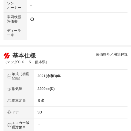
ワン
-
オーナー
車両状態
評価書
ディーラ
-
ー車
基本仕様
装備略号／用語解説
（マツダＣＸ－５ 熊本県）
年式（初度
2021(令和3)年
登録）
排気量
2200cc(D)
乗車定員
５名
ドア
5D
エコカー減
－
税対象車