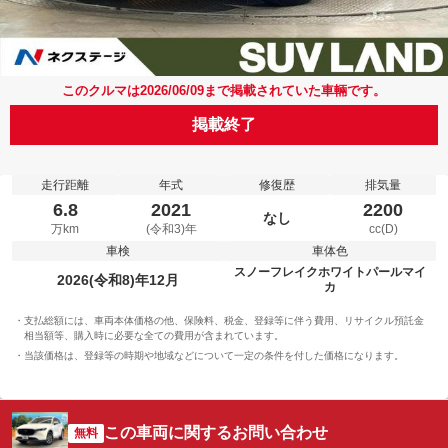
このクルマは2026/06/09まで掲載されていた車輛です。
掲載終了
走行距離
年式
修復歴
排気量
6.8
2021
2200
なし
万km
(令和3)年
cc(D)
車検
車体色
スノーフレイクホワイトパールマイ
2026(令和8)年12月
カ
支払総額には、車両本体価格の他、保険料、税金、登録等に伴う費用、リサイクル預託金
相当額等、購入時に必要な全ての費用が含まれています。
当該価格は、登録等の時期や地域などについて一定の条件を付した価格になります。
この車両に関するお問い合わせ
無料