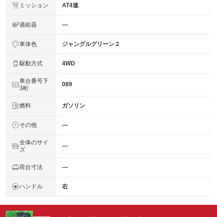
ミッション
AT4速
過給器
―
車体色
ジャングルグリーン２
駆動方式
4WD
車台番号下
089
3桁
燃料
ガソリン
その他
―
全体のサイ
―
ズ
荷台寸法
―
ハンドル
右