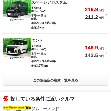
スペーシアカスタム
支払総額
219.9
万円
(税込)(リ済込)
車両本体価格
211.2
万円
(税込)
2025(令和7)年
年式
15km
走行
タント
支払総額
149.9
万円
(税込)(リ済込)
車両本体価格
142.5
万円
(税込)
2022(令和4)年
年式
3.9万km
走行
この販売店の在庫一覧を見る
探している条件に近いクルマ
ジムニーノマド