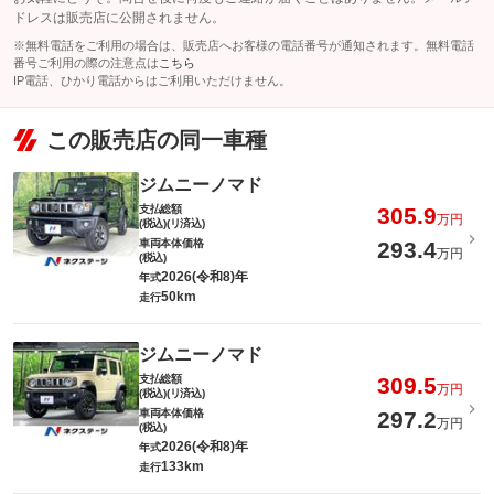
ドレスは販売店に公開されません。
※無料電話をご利用の場合は、販売店へお客様の電話番号が通知されます。無料電話
番号ご利用の際の注意点は
こちら
IP電話、ひかり電話からはご利用いただけません。
この販売店の同一車種
ジムニーノマド
支払総額
305.9
万円
(税込)(リ済込)
車両本体価格
293.4
万円
(税込)
2026(令和8)年
年式
50km
走行
ジムニーノマド
支払総額
309.5
万円
(税込)(リ済込)
車両本体価格
297.2
万円
(税込)
2026(令和8)年
年式
133km
走行