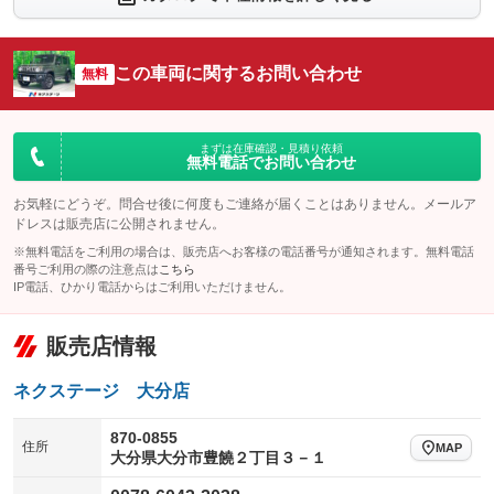
：装備なし
：装備なし
シートエアコン
全周囲カメラ
：装備なし
：装備なし
この車両に関するお問い合わせ
サイドカメラ
無料
ルーフレール
：装備なし
：装備なし
エアサスペンション
ヘッドライトウォッシャー
：装備なし
：装備あり
装備略号／用語解説
まずは在庫確認・見積り依頼
無料電話でお問い合わせ
お気軽にどうぞ。問合せ後に何度もご連絡が届くことはありません。メールア
ドレスは販売店に公開されません。
※無料電話をご利用の場合は、販売店へお客様の電話番号が通知されます。無料電話
番号ご利用の際の注意点は
こちら
IP電話、ひかり電話からはご利用いただけません。
販売店情報
ネクステージ 大分店
870-0855
住所
MAP
大分県大分市豊饒２丁目３－１