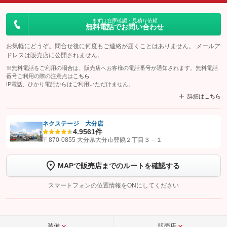
まずは在庫確認・見積り依頼
無料電話でお問い合わせ
お気軽にどうぞ。問合せ後に何度もご連絡が届くことはありません。 メールア
ドレスは販売店に公開されません。
※無料電話をご利用の場合は、販売店へお客様の電話番号が通知されます。無料電話
番号ご利用の際の注意点は
こちら
IP電話、ひかり電話からはご利用いただけません。
詳細はこちら
ネクステージ 大分店
4.9
561件
【STEP1】
認証画面でグーネットを友だち追加してから「許可する」ボタンを押
〒870-0855 大分県大分市豊饒２丁目３－１
します
MAPで販売店までのルートを確認する
【STEP2】
トーク画面で
ボタンをタップして問い合わせを
完了してください。
スマートフォンの位置情報をONにしてください
こちら
装備
販売店