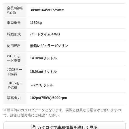
ダウンヒルアシストコントロール
：装備あり
アルミホイール：15インチ
全長×全幅
：装備あり
3890x1645x1725mm
×全高
パワーウィンドウ
盗難防止システム
：装備あり
：装備あり
革シート
ハーフレザーシート
：装備なし
：装備なし
車両重量
1180kg
アイドリングストップ
ドライブレコーダー
：装備あり
：装備なし
キーレス
LEDヘッドランプ
：装備あり
：装備あり
USB入力端子
Bluetooth接続
駆動形式
パートタイム４WD
：装備あり
：装備あり
HID(キセノンライト)
ポータブルナビ
：装備なし
：装備なし
100V電源
クリーンディーゼル
使用燃料
無鉛レギュラーガソリン
：装備なし
：装備なし
バックカメラ
ETC
：装備あり
：装備なし
センターデフロック
：装備なし
WLTCモ
エアロ
スマートキー
14.9km/リットル
：装備なし
：装備あり
ード燃費
レンタカーアップ
展示・試乗車
：装備なし
：装備なし
ローダウン
ランフラットタイヤ
：装備なし
：装備なし
JC08モー
15.9km/リットル
ド燃費
電動格納ミラー
：装備あり
パワーシート
3列シート
：装備なし
：装備なし
10/15モー
装備略号／用語解説
－km/リットル
ド燃費
ベンチシート
フルフラットシート
：装備なし
：装備なし
チップアップシート
オットマン
最高出力
102ps(75kW)/6000rpm
：装備なし
：装備なし
電動格納サードシート
シートヒーター
：装備なし
：装備あり
※新車時のカタログデータとなります。実際とは異なる場合がございますの
で、詳細は販売店にご確認ください。
ウォークスルー
後席モニター
：装備なし
：装備なし
カタログで車種情報を詳しく見る
電動リアゲート
フロントカメラ