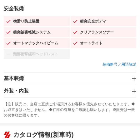
安全装備
横滑り防止装置
衝突安全ボディ
：装備あり
：装備あり
衝突被害軽減システム
クリアランスソナー
：装備あり
：装備あり
オートマチックハイビーム
オートライト
：装備あり
：装備あり
頸部衝撃緩和ヘッドレスト
：装備なし
装備略号／用語解説
基本装備
エアバッグ：運転席/助手席/サイド
外装・内装
：装備あり
スライドドア
カーナビ：メモリーナビ他
：装備なし
：装備あり
【注】販売は、当店に直接ご来場頂けるお客様を優先させていただきます。◆
お取置きはいたしません。◆在庫の有無をご確認お願いします。※販売は一般
サンルーフ
ABS
TV：フルセグ
：装備なし
：装備あり
：装備あり
のお客様に限ります。
エアコン
Wエアコン
オーディオ：CDまたはCDチェンジャー／ミュージックプレイヤー接続
：装備あり
：装備なし
：装備あり
可／ミュージックサーバー
リフトアップ
パワーステアリング
カタログ情報(新車時)
：装備なし
：装備あり
ビジュアル：-／DVD再生
：装備あり