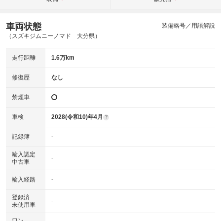
車両状態
装備略号／用語解説
（スズキジムニーノマド 大分県）
走行距離
1.6万km
修復歴
なし
禁煙車
車検
2028(令和10)年4月
?
記録簿
-
輸入認定
-
中古車
輸入経路
-
登録済
-
未使用車
ワン