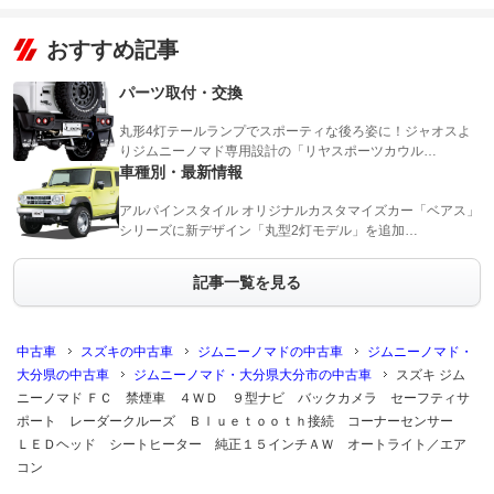
おすすめ記事
パーツ取付・交換
丸形4灯テールランプでスポーティな後ろ姿に！ジャオスよ
りジムニーノマド専用設計の「リヤスポーツカウル…
車種別・最新情報
アルパインスタイル オリジナルカスタマイズカー「ベアス」
シリーズに新デザイン「丸型2灯モデル」を追加…
記事一覧を見る
中古車
スズキの中古車
ジムニーノマドの中古車
ジムニーノマド・
大分県の中古車
ジムニーノマド・大分県大分市の中古車
スズキ ジム
ニーノマド ＦＣ 禁煙車 ４ＷＤ ９型ナビ バックカメラ セーフティサ
ポート レーダークルーズ Ｂｌｕｅｔｏｏｔｈ接続 コーナーセンサー
ＬＥＤヘッド シートヒーター 純正１５インチＡＷ オートライト／エア
コン