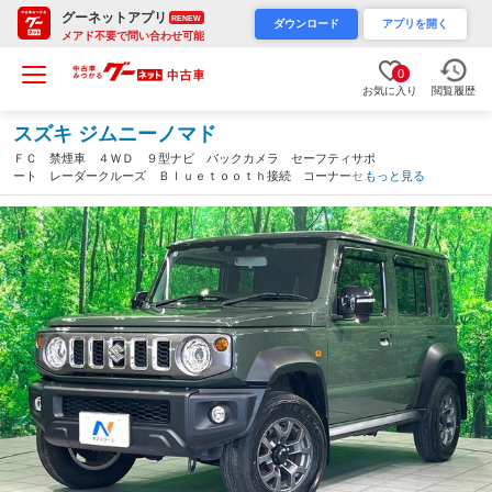
グーネットアプリ
RENEW
ダウンロード
アプリを開く
メアド不要で問い合わせ可能
0
お気に入り
閲覧履歴
スズキ ジムニーノマド
ＦＣ 禁煙車 ４ＷＤ ９型ナビ バックカメラ セーフティサポ
ート レーダークルーズ Ｂｌｕｅｔｏｏｔｈ接続 コーナーセン
もっと見る
サー ＬＥＤヘッド シートヒーター 純正１５インチＡＷ オー
トライト／エアコン（大分県）