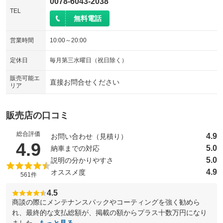
0078-6043-2038
TEL
無料電話
営業時間
10:00～20:00
定休日
毎月第三水曜日（祝日除く）
販売可能エ
直接お問合せください
リア
販売店の口コミ
総合評価
4.9
お問い合わせ（見積り）
（5点満点中）
4.9
5.0
納車までの対応
5.0
説明の分かりやすさ
4.9
オススメ度
561件
4.5
商談の際にメンテナンスパックやコーティングを強く勧めら
れ、最終的な支払総額が、掲載の額からプラス十数万円になり