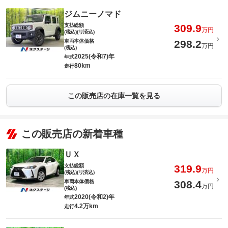
ジムニーノマド
支払総額
309.9
万円
(税込)(リ済込)
車両本体価格
298.2
万円
(税込)
2025(令和7)年
年式
80km
走行
この販売店の在庫一覧を見る
この販売店の新着車種
ＵＸ
支払総額
319.9
万円
(税込)(リ済込)
車両本体価格
308.4
万円
(税込)
2020(令和2)年
年式
4.2万km
走行