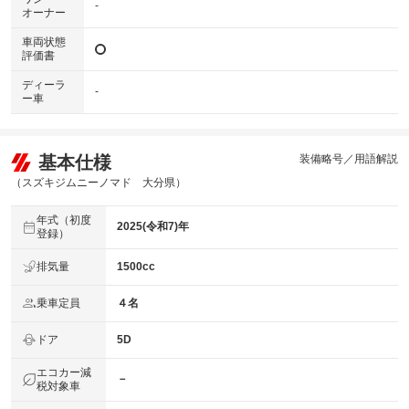
-
オーナー
車両状態
評価書
ディーラ
-
ー車
基本仕様
装備略号／用語解説
（スズキジムニーノマド 大分県）
年式（初度
2025(令和7)年
登録）
排気量
1500cc
乗車定員
４名
ドア
5D
エコカー減
－
税対象車