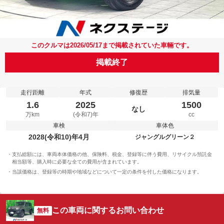
このクルマは2026/05/17まで掲載されていた車輛です。
掲載終了
走行距離
年式
修復歴
排気量
1.6
2025
1500
なし
万km
(令和7)年
cc
車検
車体色
2028(令和10)年4月
ジャングルグリーン２
支払総額には、車両本体価格の他、保険料、税金、登録等に伴う費用、リサイクル預託金
相当額等、購入時に必要な全ての費用が含まれています。
当該価格は、登録等の時期や地域などについて一定の条件を付した価格になります。
この車両に関するお問い合わせ
無料