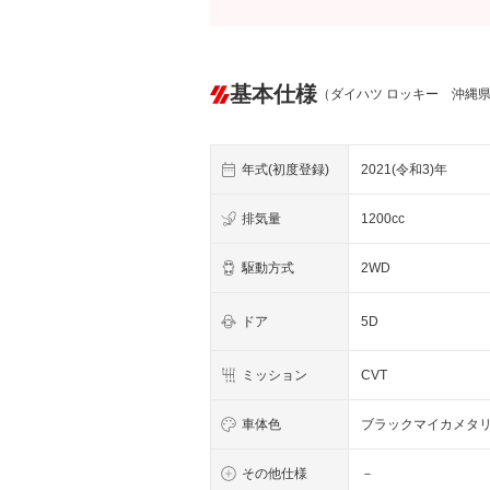
基本仕様
（ダイハツ ロッキー 沖縄
年式(初度登録)
2021(令和3)年
排気量
1200cc
駆動方式
2WD
ドア
5D
ミッション
CVT
車体色
ブラックマイカメタ
その他仕様
－