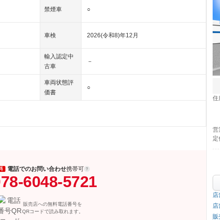
禁煙車
○
車検
2026(令和8)年12月
輸入認定中
－
古車
車両状態評
○
価書
住
営
定
電話でのお問い合わせ
携帯可
料
78-6048-5721
店
販売店への無料電話番号を
店
QRコードで読み取れます。
販