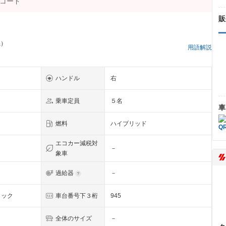
販
県）
用語解説
ハンドル
右
乗車定員
５名
車
燃料
ハイブリッド
エコカー減税対
－
象車
過給器
－
リック
車台番号下３桁
945
全体のサイズ
－