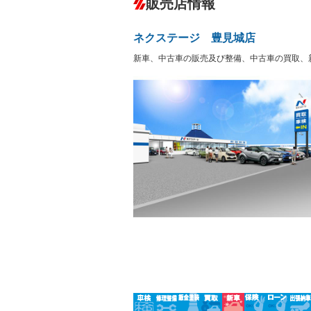
販売店情報
オーディオ：CDまたはCDチェンジャー
プレイヤー接続可
盗難防止システム
アイドリ
－
ヘッドライトウォッシャ
革シート
－
－
ネクステージ 豊見城店
ー
Bluetooth接続
100V電源
－
新車、中古車の販売及び整備、中古車の買取、
LEDヘッドランプ
HID(キ
－
レンタカーアップ
展示・試
－
－
ETC
エアロ
－
ランフラットタイヤ
パワーシ
－
－
フルフラットシート
チップア
－
－
シートヒーター
ウォーク
－
フロントカメラ
シートエ
－
ルーフレール
エアサス
－
－