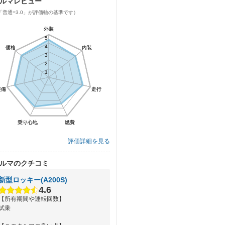
ルマレビュー
「普通=3.0」が評価軸の基準です）
外装
外装
5
5
4
4
価格
価格
内装
内装
3
3
2
2
1
1
装備
装備
走行
走行
乗り心地
乗り心地
燃費
燃費
評価詳細を見る
ルマのクチコミ
新型ロッキー(A200S)
4.6
【所有期間や運転回数】
試乗