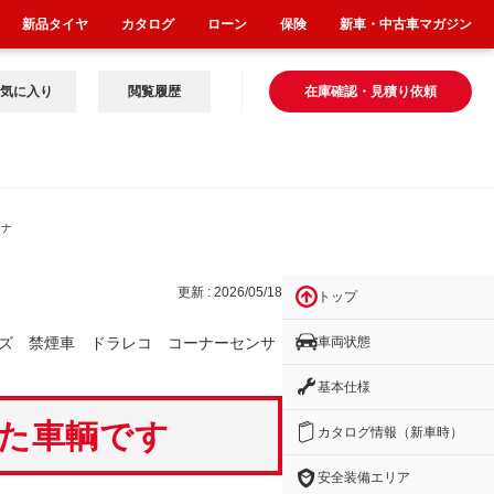
新品タイヤ
カタログ
ローン
保険
新車・中古車マガジン
気に入り
閲覧履歴
在庫確認・見積り依頼
ーナ
更新 : 2026/05/18
トップ
車両状態
ズ 禁煙車 ドラレコ コーナーセンサ
基本仕様
いた車輌です
カタログ情報（新車時）
安全装備エリア