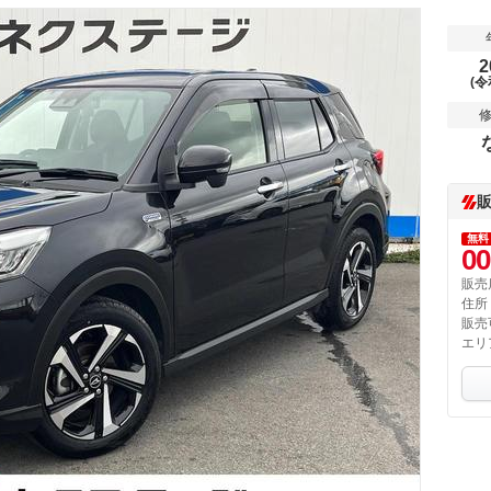
2
(令
無料
00
販売
住所
販売
エリ