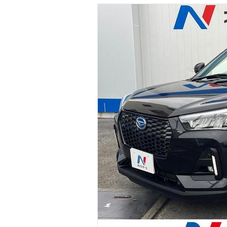
マガジン
車カタログ
自動車ローン
保険
レビュー
価格相場
教習所
用語集