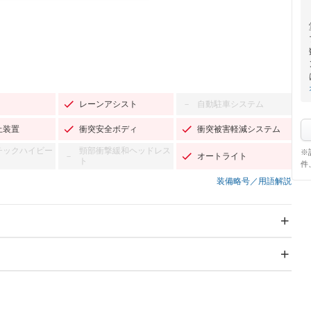
レーンアシスト
自動駐車システム
－
止装置
衝突安全ボディ
衝突被害軽減システム
チックハイビー
頸部衝撃緩和ヘッドレス
※
オートライト
－
ト
件
装備略号／用語解説
スライドドア
サンルーフ
－
－
Wエアコン
リフトアップ
－
－
TV：フルセグ
パワーステアリング
パワーウィンドウ