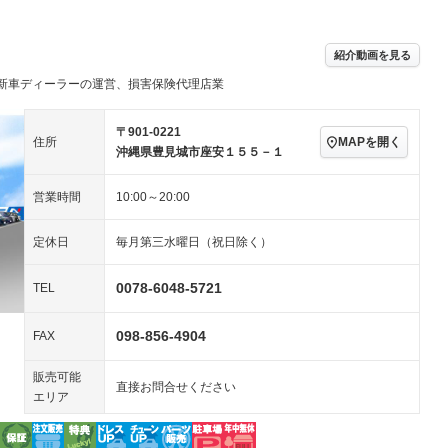
／ミュージック
ビジュアル：-／DVD再
アルミホイール：17イ
生
ンチ
ングストップ
ドライブレコーダー
USB入力端子
ハーフレザーシート
キーレス
－
紹介動画を見る
クリーンディーゼル
センターデフロック
－
－
新車ディーラーの運営、損害保険代理店業
セノンライト)
ポータブルナビ
バックカメラ
－
乗車
電動格納ミラー
スマートキー
ローダウン
－
〒901-0221
MAPを開く
住所
装備略号／用語解説
沖縄県豊見城市座安１５５－１
ート
3列シート
ベンチシート
－
－
営業時間
10:00～20:00
ップシート
オットマン
電動格納サードシート
－
－
スルー
後席モニター
電動リアゲート
－
－
定休日
毎月第三水曜日（祝日除く）
アコン
全周囲カメラ
サイドカメラ
0078-6048-5721
TEL
ペンション
098-856-4904
FAX
装備略号／用語解説
販売可能
直接お問合せください
エリア