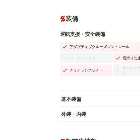
装備
運転支援・安全装備
アダプティブクルーズコントロール
パークアシスト
横滑り防
－
オートマ
クリアランスソナー
－
ム
基本装備
外装・内装
エアバッグ：運転席/助手席/サイド
ABS
エアコン
カーナビ：メモリーナビ他
ダウンヒルアシストコントロール
－