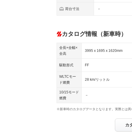
荷台寸法
－
カタログ情報（新車時）
全長×全幅×
3995 x 1695 x 1620mm
全高
駆動形式
FF
WLTCモー
28 km/リットル
ド燃費
10/15モード
－
燃費
※新車時のカタログデータとなります。実際とは異
カ