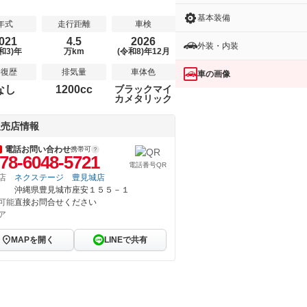
基本装備
年式
走行距離
車検
021
4.5
2026
外装・内装
和3)年
万km
(令和8)年12月
修復歴
排気量
車体色
車の画像
なし
1200cc
ブラックマイ
カメタリック
販売店情報
電話お問い合わせ
携帯可
78-6048-5721
電話番号QR
店
ネクステージ 豊見城店
沖縄県豊見城市座安１５５－１
可能
直接お問合せください
ア
MAPを開く
LINEで共有