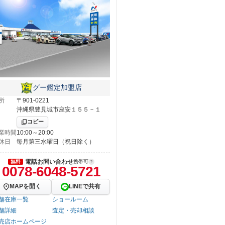
グー鑑定加盟店
所
〒901-0221
沖縄県豊見城市座安１５５－１
コピー
業時間
10:00～20:00
休日
毎月第三水曜日（祝日除く）
電話お問い合わせ
無料
携帯可
0078-6048-5721
MAPを開く
LINEで共有
舗在庫一覧
ショールーム
舗詳細
査定・売却相談
売店ホームページ