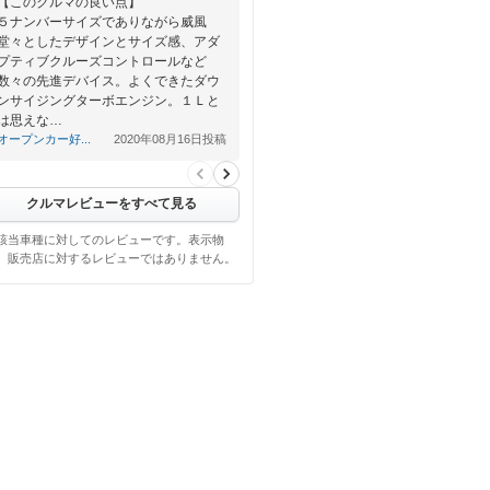
【このクルマの良い点】
５ナンバーサイズでありながら威風
堂々としたデザインとサイズ感、アダ
プティブクルーズコントロールなど
数々の先進デバイス。よくできたダウ
ンサイジングターボエンジン。１Ｌと
は思えな…
オープンカー好...
2020年08月16日投稿
クルマレビューをすべて見る
該当車種に対してのレビューです。表示物
、販売店に対するレビューではありません。