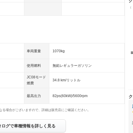
ク
（
車両重量
1070kg
使用燃料
無鉛レギュラーガソリン
JC08モード
34.8 km/リットル
燃費
最高出力
82ps(60kW)/5600rpm
ク
なる場合がございますので、詳細は販売店にご確認ください。
タログで車種情報を詳しく見る