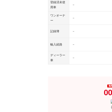
登録済未使
－
用車
ワンオーナ
－
ー
記録簿
－
輸入経路
－
ディーラー
－
車
無
00