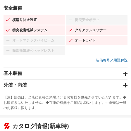
安全装備
横滑り防止装置
衝突安全ボディ
：装備あり
：装備なし
衝突被害軽減システム
クリアランスソナー
：装備あり
：装備あり
オートマチックハイビーム
オートライト
：装備なし
：装備あり
頸部衝撃緩和ヘッドレスト
：装備なし
装備略号／用語解説
基本装備
エアバッグ：運転席/助手席/サイド
外装・内装
：装備あり
スライドドア
カーナビ：HDDナビ
：装備なし
：装備あり
【注】販売は、当店に直接ご来場頂けるお客様を優先させていただきます。◆
お取置きはいたしません。◆在庫の有無をご確認お願いします。※販売は一般
サンルーフ
ABS
TV：フルセグ
：装備なし
：装備あり
：装備あり
のお客様に限ります。
エアコン
Wエアコン
オーディオ：ミュージックプレイヤー接続可
：装備あり
：装備なし
：装備あり
リフトアップ
パワーステアリング
カタログ情報(新車時)
ビジュアル
：装備なし
：装備あり
：装備なし