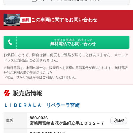
シートエアコン
全周囲カメラ
：装備なし
：装備なし
サイドカメラ
ルーフレール
この車両に関するお問い合わせ
：装備なし
無料
：装備なし
エアサスペンション
ヘッドライトウォッシャー
：装備なし
：装備なし
装備略号／用語解説
まずは在庫確認・見積り依頼
無料電話でお問い合わせ
お気軽にどうぞ。問合せ後に何度もご連絡が届くことはありません。メールア
ドレスは販売店に公開されません。
※無料電話をご利用の場合は、販売店へお客様の電話番号が通知されます。無料電話
番号ご利用の際の注意点は
こちら
IP電話、ひかり電話からはご利用いただけません。
販売店情報
ＬＩＢＥＲＡＬＡ リベラーラ宮崎
880-0036
住所
MAP
宮崎県宮崎市花ケ島町立毛１０３２－７