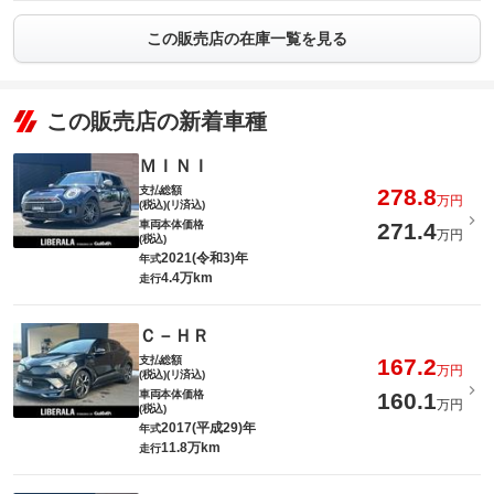
この販売店の在庫一覧を見る
この販売店の新着車種
ＭＩＮＩ
支払総額
278.8
万円
(税込)(リ済込)
車両本体価格
271.4
万円
(税込)
2021(令和3)年
年式
4.4万km
走行
Ｃ－ＨＲ
支払総額
167.2
万円
(税込)(リ済込)
車両本体価格
160.1
万円
(税込)
2017(平成29)年
年式
11.8万km
走行