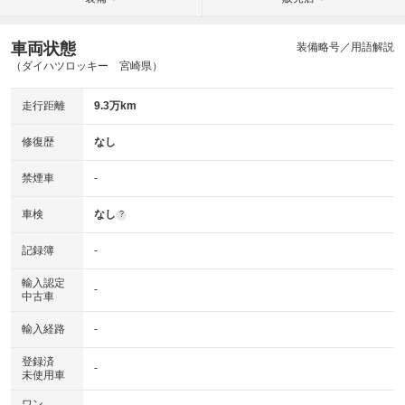
車両状態
装備略号／用語解説
（ダイハツロッキー 宮崎県）
走行距離
9.3万km
修復歴
なし
禁煙車
-
車検
なし
?
記録簿
-
輸入認定
-
中古車
輸入経路
-
登録済
-
未使用車
ワン