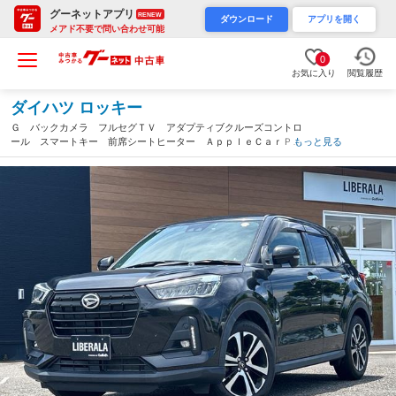
グーネットアプリ
RENEW
ダウンロード
アプリを開く
メアド不要で問い合わせ可能
0
お気に入り
閲覧履歴
ダイハツ ロッキー
Ｇ バックカメラ フルセグＴＶ アダプティブクルーズコントロ
ール スマートキー 前席シートヒーター ＡｐｐｌｅＣａｒＰｌ
もっと見る
ａｙ ＡｎｄｒｏｉｄＡｕｔｏ ＬＥＤヘッドライト オートライ
ト ＥＴＣ純正（宮崎県）