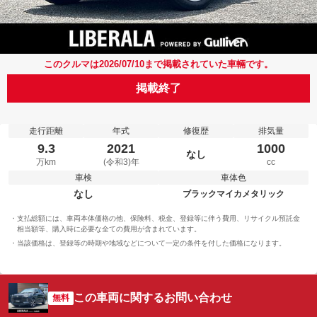
このクルマは2026/07/10まで掲載されていた車輛です。
掲載終了
走行距離
年式
修復歴
排気量
9.3
2021
1000
なし
万km
(令和3)年
cc
車検
車体色
なし
ブラックマイカメタリック
支払総額には、車両本体価格の他、保険料、税金、登録等に伴う費用、リサイクル預託金
相当額等、購入時に必要な全ての費用が含まれています。
当該価格は、登録等の時期や地域などについて一定の条件を付した価格になります。
この車両に関するお問い合わせ
無料