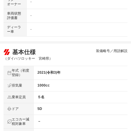
-
オーナー
車両状態
-
評価書
ディーラ
-
ー車
基本仕様
装備略号／用語解説
（ダイハツロッキー 宮崎県）
年式（初度
2021(令和3)年
登録）
排気量
1000cc
乗車定員
５名
ドア
5D
エコカー減
－
税対象車