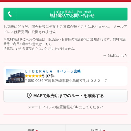
まずは在庫確認・見積り依頼
無料電話でお問い合わせ
お気軽にどうぞ。問合せ後に何度もご連絡が届くことはありません。 メールア
ドレスは販売店に公開されません。
※無料電話をご利用の場合は、販売店へお客様の電話番号が通知されます。無料電話
番号ご利用の際の注意点は
こちら
IP電話、ひかり電話からはご利用いただけません。
詳細はこちら
ＬＩＢＥＲＡＬＡ リベラーラ宮崎
5.0
7件
【STEP1】
認証画面でグーネットを友だち追加してから「許可する」ボタンを押
〒880-0036 宮崎県宮崎市花ケ島町立毛１０３２－７
します
MAPで販売店までのルートを確認する
【STEP2】
トーク画面で
ボタンをタップして問い合わせを
完了してください。
スマートフォンの位置情報をONにしてください
こちら
装備
販売店