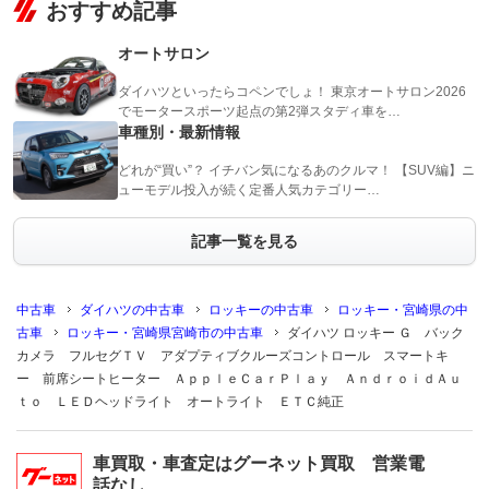
おすすめ記事
オートサロン
ダイハツといったらコペンでしょ！ 東京オートサロン2026
でモータースポーツ起点の第2弾スタディ車を…
車種別・最新情報
どれが“買い”？ イチバン気になるあのクルマ！ 【SUV編】ニ
ューモデル投入が続く定番人気カテゴリー…
記事一覧を見る
中古車
ダイハツの中古車
ロッキーの中古車
ロッキー・宮崎県の中
古車
ロッキー・宮崎県宮崎市の中古車
ダイハツ ロッキー Ｇ バック
カメラ フルセグＴＶ アダプティブクルーズコントロール スマートキ
ー 前席シートヒーター ＡｐｐｌｅＣａｒＰｌａｙ ＡｎｄｒｏｉｄＡｕ
ｔｏ ＬＥＤヘッドライト オートライト ＥＴＣ純正
車買取・車査定はグーネット買取 営業電
話なし