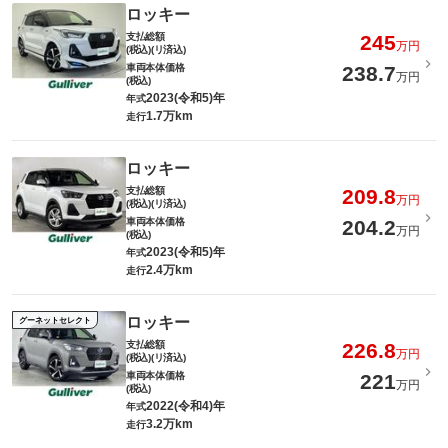
ロッキー
支払総額
245
万円
(税込)(リ済込)
車両本体価格
238.7
万円
(税込)
2023(令和5)年
年式
1.7万km
走行
ロッキー
支払総額
209.8
万円
(税込)(リ済込)
車両本体価格
204.2
万円
(税込)
2023(令和5)年
年式
2.4万km
走行
ロッキー
グーネットセレクト
支払総額
226.8
万円
(税込)(リ済込)
車両本体価格
221
万円
(税込)
2022(令和4)年
年式
3.2万km
走行