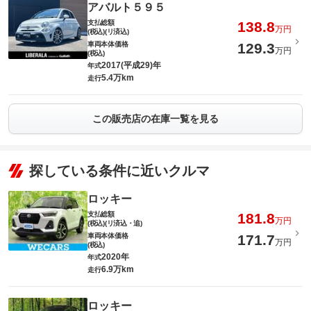
アバルト５９５
支払総額
138.8
万円
(税込)(リ済込)
車両本体価格
129.3
万円
(税込)
2017(平成29)年
年式
5.4万km
走行
この販売店の在庫一覧を見る
探している条件に近いクルマ
ロッキー
支払総額
181.8
万円
(税込)(リ済込・追)
車両本体価格
171.7
万円
(税込)
2020年
年式
6.9万km
走行
ロッキー