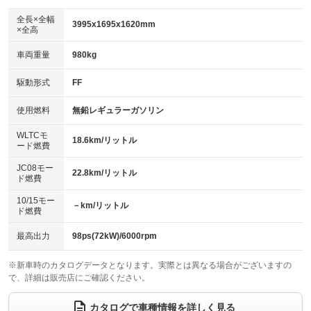
ダウンヒルアシストコントロール
アルミホイール：17インチ
：装備なし
：装備あり
全長×全幅
3995x1695x1620mm
×全高
パワーウィンドウ
盗難防止システム
革シート
ハーフレザーシート
：装備あり
：装備あり
：装備なし
：装備なし
車両重量
980kg
アイドリングストップ
ドライブレコーダー
キーレス
LEDヘッドランプ
：装備あり
：装備あり
：装備あり
：装備あり
USB入力端子
Bluetooth接続
駆動形式
FF
HID(キセノンライト)
ポータブルナビ
：装備あり
：装備あり
：装備なし
：装備あり
100V電源
クリーンディーゼル
バックカメラ
ETC
使用燃料
無鉛レギュラーガソリン
：装備なし
：装備なし
：装備あり
：装備あり
センターデフロック
エアロ
スマートキー
：装備なし
WLTCモ
：装備なし
：装備あり
18.6km/リットル
ード燃費
レンタカーアップ
展示・試乗車
ローダウン
ランフラットタイヤ
：装備なし
：装備なし
：装備なし
：装備なし
JC08モー
22.8km/リットル
ド燃費
電動格納ミラー
パワーシート
3列シート
：装備なし
：装備なし
：装備なし
10/15モー
装備略号／用語解説
－km/リットル
ベンチシート
フルフラットシート
ド燃費
：装備なし
：装備なし
チップアップシート
オットマン
：装備なし
：装備なし
最高出力
98ps(72kW)/6000rpm
電動格納サードシート
シートヒーター
：装備なし
：装備あり
※新車時のカタログデータとなります。実際とは異なる場合がございますの
で、詳細は販売店にご確認ください。
ウォークスルー
後席モニター
：装備なし
：装備なし
電動リアゲート
フロントカメラ
カタログで車種情報を詳しく見る
：装備なし
：装備なし