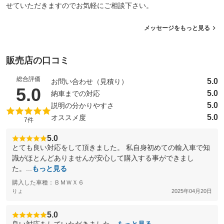
せていただきますのでお気軽にご相談下さい。
メッセージをもっと見る
販売店の口コミ
総合評価
5.0
お問い合わせ（見積り）
（5点満点中）
5.0
5.0
納車までの対応
5.0
説明の分かりやすさ
5.0
オススメ度
7件
5.0
とても良い対応をして頂きました。 私自身初めての輸入車で知
識がほとんどありませんが安心して購入する事ができまし
た。...
もっと見る
購入した車種：ＢＭＷＸ６
りょ
2025年04月20日
5.0