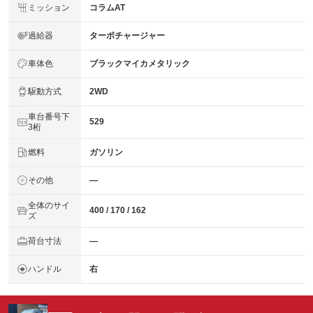
ミッション
コラムAT
過給器
ターボチャージャー
車体色
ブラックマイカメタリック
駆動方式
2WD
車台番号下
529
3桁
燃料
ガソリン
その他
―
全体のサイ
400 / 170 / 162
ズ
荷台寸法
―
ハンドル
右