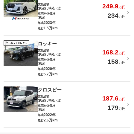
支払総額
249.9
万円
(税込)(リ済込・追)
車両本体価格
234
万円
(税込)
2023年
年式
1.5万km
走行
ロッキー
グーネットセレクト
支払総額
168.2
万円
(税込)(リ済込・追)
車両本体価格
158
万円
(税込)
2020年
年式
5.7万km
走行
クロスビー
支払総額
187.6
万円
(税込)(リ済込・追)
車両本体価格
179
万円
(税込)
2022年
年式
2.6万km
走行