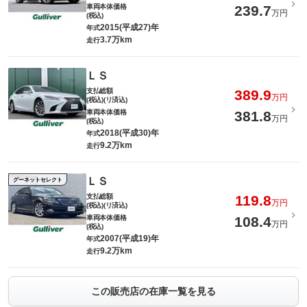
車両本体価格
239.7
万円
(税込)
2015(平成27)年
年式
3.7万km
走行
ＬＳ
支払総額
389.9
万円
(税込)(リ済込)
車両本体価格
381.8
万円
(税込)
2018(平成30)年
年式
9.2万km
走行
ＬＳ
グーネットセレクト
支払総額
119.8
万円
(税込)(リ済込)
車両本体価格
108.4
万円
(税込)
2007(平成19)年
年式
9.2万km
走行
この販売店の在庫一覧を見る