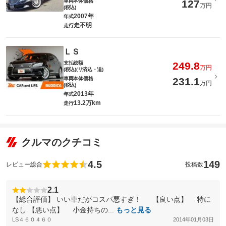
車両本体価格
127
万円
(税込)
2007年
年式
走不明
走行
ＬＳ
支払総額
249.8
万円
(税込)(リ済込・追)
車両本体価格
231.1
万円
(税込)
2013年
年式
13.2万km
走行
クルマのクチコミ
4.5
149
レビュー総合
投稿数
2.1
【総合評価】 いい車だがコスパ悪すぎ！ 【良い点】 特に
なし 【悪い点】 小金持ちの...
もっと見る
LS４６０４６０
2014年01月03日