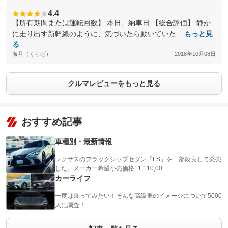
4.4
【所有期間または運転回数】 本日、納車日 【総合評価】 静か
に走り出す新幹線のように、気づいたら動いていた...
もっと見
る
海月（くらげ）
2018年10月08日
クルマレビューをもっと見る
おすすめ記事
車種別・最新情報
レクサスのフラッグシップセダン「LS」を一部改良して発売
した。メーカー希望小売価格11,110,00…
カーライフ
一度は乗ってみたい！そんな高級車のイメージについて5000
人に調査！