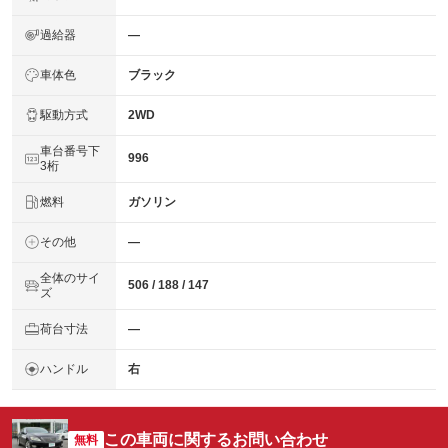
過給器
―
車体色
ブラック
駆動方式
2WD
車台番号下
996
3桁
燃料
ガソリン
その他
―
全体のサイ
506 / 188 / 147
ズ
荷台寸法
―
ハンドル
右
この車両に関するお問い合わせ
無料