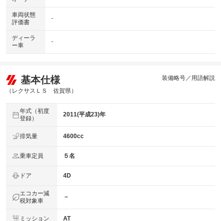
車両状態
-
評価書
ディーラ
-
ー車
基本仕様
装備略号／用語解説
（レクサスＬＳ 佐賀県）
年式（初度
2011(平成23)年
登録）
排気量
4600cc
乗車定員
５名
ドア
4D
エコカー減
－
税対象車
ミッション
AT