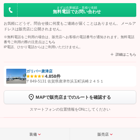
まずは在庫確認・見積り依頼
無料電話でお問い合わせ
お気軽にどうぞ。問合せ後に何度もご連絡が届くことはありません。 メールア
ドレスは販売店に公開されません。
※無料電話をご利用の場合は、販売店へお客様の電話番号が通知されます。無料電話
番号ご利用の際の注意点は
こちら
IP電話、ひかり電話からはご利用いただけません。
詳細はこちら
ガリバー唐津店
4.8
58件
【STEP1】
認証画面でグーネットを友だち追加してから「許可する」ボタンを押
〒849-5131 佐賀県唐津市浜玉町浜崎２４５１
します
MAPで販売店までのルートを確認する
【STEP2】
トーク画面で
ボタンをタップして問い合わせを
完了してください。
スマートフォンの位置情報をONにしてください
こちら
装備
販売店