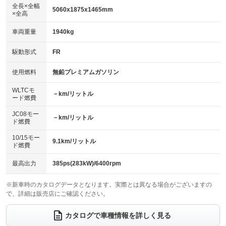
アルミホイール：18インチ
：装備なし
：装備あり
全長×全幅
5060x1875x1465mm
×全高
パワーウィンドウ
盗難防止システム
革シート
ハーフレザーシート
：装備あり
：装備なし
：装備あり
：装備なし
車両重量
1940kg
アイドリングストップ
ドライブレコーダー
キーレス
LEDヘッドランプ
：装備なし
：装備なし
：装備あり
：装備なし
USB入力端子
Bluetooth接続
駆動形式
FR
HID(キセノンライト)
ポータブルナビ
：装備なし
：装備なし
：装備あり
：装備なし
100V電源
クリーンディーゼル
バックカメラ
ETC
使用燃料
無鉛プレミアムガソリン
：装備なし
：装備なし
：装備あり
：装備なし
センターデフロック
エアロ
スマートキー
：装備なし
WLTCモ
：装備なし
：装備あり
－km/リットル
ード燃費
レンタカーアップ
展示・試乗車
ローダウン
ランフラットタイヤ
：装備なし
：装備なし
：装備なし
：装備なし
JC08モー
－km/リットル
ド燃費
電動格納ミラー
パワーシート
3列シート
：装備なし
：装備あり
：装備なし
10/15モー
装備略号／用語解説
9.1km/リットル
ベンチシート
フルフラットシート
ド燃費
：装備なし
：装備なし
チップアップシート
オットマン
：装備なし
：装備なし
最高出力
385ps(283kW)/6400rpm
電動格納サードシート
シートヒーター
：装備なし
：装備なし
※新車時のカタログデータとなります。実際とは異なる場合がございますの
で、詳細は販売店にご確認ください。
ウォークスルー
後席モニター
：装備なし
：装備なし
電動リアゲート
フロントカメラ
カタログで車種情報を詳しく見る
：装備なし
：装備なし