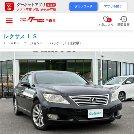
グーネットアプリ
RENEW
ダウンロード
アプリを開く
メアド不要で問い合わせ可能
0
お気に入り
閲覧履歴
レクサス ＬＳ
ＬＳ４６０ バージョンＣ Ｉパッケージ（佐賀県）