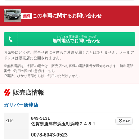
シートエアコン
全周囲カメラ
：装備なし
：装備なし
サイドカメラ
ルーフレール
この車両に関するお問い合わせ
：装備なし
無料
：装備なし
エアサスペンション
ヘッドライトウォッシャー
：装備なし
：装備なし
装備略号／用語解説
まずは在庫確認・見積り依頼
無料電話でお問い合わせ
お気軽にどうぞ。問合せ後に何度もご連絡が届くことはありません。メールア
ドレスは販売店に公開されません。
※無料電話をご利用の場合は、販売店へお客様の電話番号が通知されます。無料電話
番号ご利用の際の注意点は
こちら
IP電話、ひかり電話からはご利用いただけません。
販売店情報
ガリバー唐津店
849-5131
住所
MAP
佐賀県唐津市浜玉町浜崎２４５１
0078-6043-0523