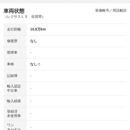
車両状態
装備略号／用語解説
（レクサスＬＳ 佐賀県）
走行距離
10.9万km
修復歴
なし
禁煙車
-
車検
なし
?
記録簿
-
輸入認定
-
中古車
輸入経路
-
登録済
-
未使用車
ワン
-
オーナー