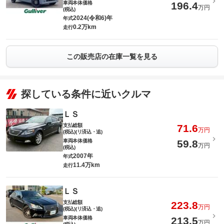
車両本体価格
196.4
万円
(税込)
2024(令和6)年
年式
0.2万km
走行
この販売店の在庫一覧を見る
探している条件に近いクルマ
ＬＳ
支払総額
71.6
万円
(税込)(リ済込・追)
車両本体価格
59.8
万円
(税込)
2007年
年式
11.4万km
走行
ＬＳ
支払総額
223.8
万円
(税込)(リ済込・追)
車両本体価格
213.5
万円