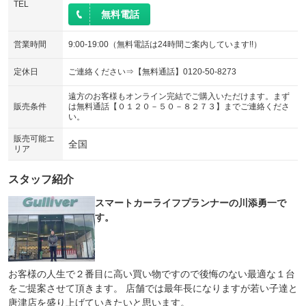
TEL
無料電話
営業時間
9:00-19:00（無料電話は24時間ご案内しています!!）
定休日
ご連絡ください⇒【無料通話】0120-50-8273
遠方のお客様もオンライン完結でご購入いただけます。まず
販売条件
は無料通話【０１２０－５０－８２７３】までご連絡くださ
い。
販売可能エ
全国
リア
スタッフ紹介
スマートカーライフプランナーの川添勇一で
す。
お客様の人生で２番目に高い買い物ですので後悔のない最適な１台
をご提案させて頂きます。 店舗では最年長になりますが若い子達と
唐津店を盛り上げていきたいと思います。