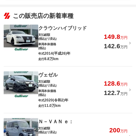
この販売店の新着車種
クラウンハイブリッド
支払総額
149.8
万円
(税込)(リ済込)
車両本体価格
142.6
万円
(税込)
2014(平成26)年
年式
8.8万km
走行
ヴェゼル
支払総額
128.6
万円
(税込)(リ済込)
車両本体価格
122.7
万円
(税込)
2020(令和2)年
年式
11.0万km
走行
Ｎ－ＶＡＮ ｅ：
支払総額
200
万円
(税込)(リ済込)