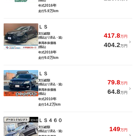
(税込)
2016年
年式
5.9万km
走行
ＬＳ
支払総額
417.8
万円
(税込)(リ済込・追)
車両本体価格
404.2
万円
(税込)
2018年
年式
9.0万km
走行
ＬＳ
支払総額
79.8
万円
(税込)(リ済込・追)
車両本体価格
64.8
万円
(税込)
2010年
年式
14.2万km
走行
ＬＳ４６０
グーネットセレクト
支払総額
149
万円
(税込)(リ済込・追)