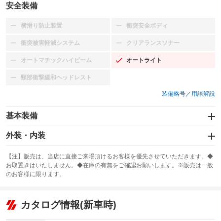
安全装備
横滑り防止装置
衝突安全ボディ
：装備なし
：装備なし
衝突被害軽減システム
クリアランスソナー
：装備なし
：装備なし
オートマチックハイビーム
オートライト
：装備なし
：装備あり
頸部衝撃緩和ヘッドレスト
：装備なし
装備略号／用語解説
基本装備
エアバッグ：運転席/助手席
外装・内装
：装備あり
スライドドア
カーナビ：HDDナビ
：装備なし
：装備あり
【注】販売は、当店に直接ご来場頂けるお客様を優先させていただきます。◆
お取置きはいたしません。◆在庫の有無をご確認お願いします。※販売は一般
サンルーフ
ABS
TV
：装備なし
：装備あり
：装備なし
のお客様に限ります。
エアコン
Wエアコン
オーディオ：CDまたはCDチェンジャー／ミュージックサーバー
：装備あり
：装備なし
：装備あり
リフトアップ
パワーステアリング
カタログ情報(新車時)
ビジュアル：-／DVD再生
：装備なし
：装備あり
：装備あり
ダウンヒルアシストコントロール