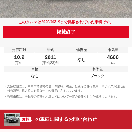
このクルマは2026/06/19まで掲載されていた車輛です。
掲載終了
走行距離
年式
修復歴
排気量
10.9
2011
4600
なし
万km
(平成23)年
cc
車検
車体色
なし
ブラック
支払総額には、車両本体価格の他、保険料、税金、登録等に伴う費用、リサイクル預託金
相当額等、購入時に必要な全ての費用が含まれています。
当該価格は、登録等の時期や地域などについて一定の条件を付した価格になります。
この車両に関するお問い合わせ
無料