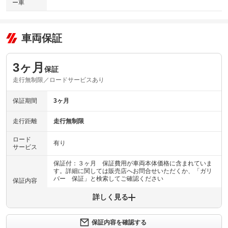
ー車
車両保証
3ヶ月
保証
走行無制限／ロードサービスあり
保証期間
3ヶ月
走行距離
走行無制限
ロード
有り
サービス
保証付：３ヶ月 保証費用が車両本体価格に含まれていま
す。詳細に関しては販売店へお問合せいただくか、「ガリ
バー 保証」と検索してご確認ください
保証内容
詳しく見る
保証内容について問い合わせる
計11項目
１エンジン機構 ２動力伝達機構 ３ブレーキ機構 ４ス
保証内容を確認する