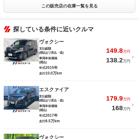
この販売店の在庫一覧を見る
探している条件に近いクルマ
ヴォクシー
支払総額
149.8
万円
(税込)(リ済込・追)
車両本体価格
138.2
万円
(税込)
2015年
年式
10.0万km
走行
エスクァイア
支払総額
179.9
万円
(税込)(リ済込・追)
車両本体価格
168
万円
(税込)
2017年
年式
8.5万km
走行
ヴォクシー