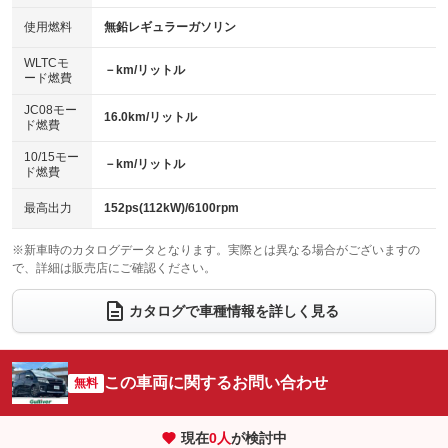
100V電源
クリーンディーゼル
バックカメラ
ETC
使用燃料
無鉛レギュラーガソリン
：装備なし
：装備なし
：装備あり
：装備あり
センターデフロック
エアロ
スマートキー
：装備なし
WLTCモ
：装備なし
：装備あり
－km/リットル
ード燃費
レンタカーアップ
展示・試乗車
ローダウン
ランフラットタイヤ
：装備なし
：装備なし
：装備なし
：装備なし
JC08モー
16.0km/リットル
ド燃費
電動格納ミラー
パワーシート
3列シート
：装備なし
：装備なし
：装備あり
10/15モー
装備略号／用語解説
－km/リットル
ベンチシート
フルフラットシート
ド燃費
：装備なし
：装備なし
チップアップシート
オットマン
：装備なし
：装備なし
最高出力
152ps(112kW)/6100rpm
電動格納サードシート
シートヒーター
：装備なし
：装備なし
※新車時のカタログデータとなります。実際とは異なる場合がございますの
で、詳細は販売店にご確認ください。
ウォークスルー
後席モニター
：装備なし
：装備あり
電動リアゲート
フロントカメラ
カタログで車種情報を詳しく見る
：装備なし
：装備なし
シートエアコン
全周囲カメラ
：装備なし
：装備なし
サイドカメラ
ルーフレール
この車両に関するお問い合わせ
：装備なし
無料
：装備なし
エアサスペンション
ヘッドライトウォッシャー
：装備なし
：装備なし
現在
0
人
が検討中
装備略号／用語解説