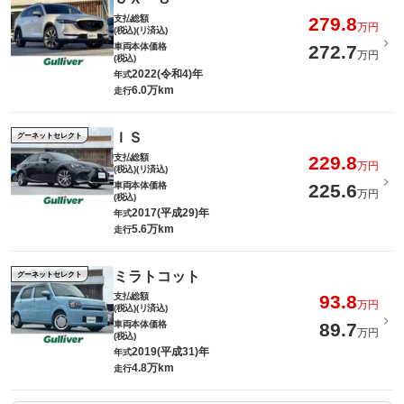
支払総額
279.8
万円
(税込)(リ済込)
車両本体価格
272.7
万円
(税込)
2022(令和4)年
年式
6.0万km
走行
ＩＳ
グーネットセレクト
支払総額
229.8
万円
(税込)(リ済込)
車両本体価格
225.6
万円
(税込)
2017(平成29)年
年式
5.6万km
走行
ミラトコット
グーネットセレクト
支払総額
93.8
万円
(税込)(リ済込)
車両本体価格
89.7
万円
(税込)
2019(平成31)年
年式
4.8万km
走行