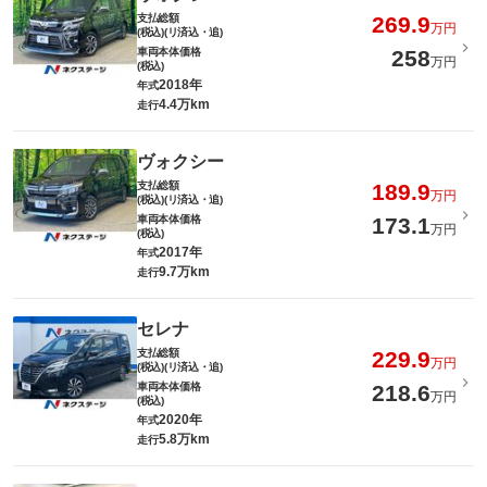
支払総額
269.9
万円
(税込)(リ済込・追)
車両本体価格
258
万円
(税込)
2018年
年式
4.4万km
走行
ヴォクシー
支払総額
189.9
万円
(税込)(リ済込・追)
車両本体価格
173.1
万円
(税込)
2017年
年式
9.7万km
走行
セレナ
支払総額
229.9
万円
(税込)(リ済込・追)
車両本体価格
218.6
万円
(税込)
2020年
年式
5.8万km
走行