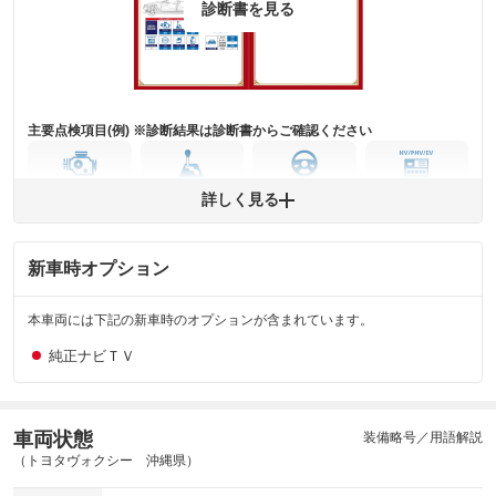
診断書を見る
下さい。
※実際にお渡しするコンディションチェックシートにつきましては、形式
および表示項目が異なる場合がございます。
※グー鑑定の評価はあくまでも記載している鑑定日の鑑定結果となりま
す。車両情報等の詳細は各販売店へお問い合わせ下さい。
主要点検項目(例) ※診断結果は診断書からご確認ください
エンジン
トランス
パワー
HV/PHV/EV
詳しく見る
ミッション
ステアリング
新車時オプション
ABS
エアーバッグ
先進安全装備
その他
※異常がある場合は主要点検項目が赤色になり、異常と表記されます。
本車両には下記の新車時のオプションが含まれています。
※車に装備されていない項目は「-」と表記されます
※グー故障診断は保証サービスではございません。購入時は必ず現車をご
純正ナビＴＶ
確認下さい。
※実際にお渡しする故障診断書につきましては、形式および表示項目が異
なる場合がございます。
※グー故障診断書はあくまでも実施時点での診断結果となります。将来に
車両状態
装備略号／用語解説
わたり車両状態を担保するものではありませんので、車両情報等の詳細は
（トヨタヴォクシー 沖縄県）
各販売店へお問い合わせ下さい。