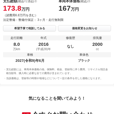
支払総額
車両本体価格
(税込/リ済込)
(税込)
173.8
167
万円
万円
（諸費用6.8万円を含む）
法定整備：
整備付
保証：
3ヶ月・走行無制限
希望予算で相談してみる
価格変更をお知らせ
走行距離
年式
修復歴
排気量
8.0
2016
2000
なし
万km
(平成28)年
cc
車検
車体色
2027(令和9)年6月
ブラック
支払総額には、車両本体価格の他、保険料、税金、登録等に伴う費用、リサイクル預託金
相当額等、購入時に必要な全ての費用が含まれています。
当該価格は、登録等の時期や地域などについて一定の条件を付した価格になります。
気になることを聞いてみよう！