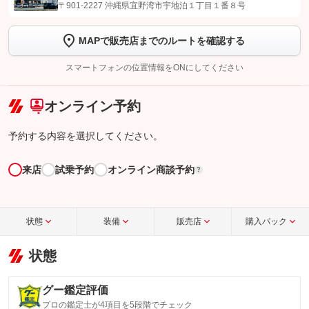
【STEP1】
認証画面でグーネットを友だち追加してから「許可する」ボタンを押
〒901-2227 沖縄県宜野湾市宇地泊１丁目１番８号
します
MAPで販売店までのルートを確認する
【STEP2】
トーク画面で
ボタンをタップして問い合わせを
完了してください。
スマートフォンの位置情報をONにしてください
こちら
オンライン予約
予約する内容を選択してください。
来店
試乗予約
オンライン商談予約
?
状態
装備
販売店
購入パック
状態
グー鑑定評価
プロの鑑定士が4項目を5段階でチェック