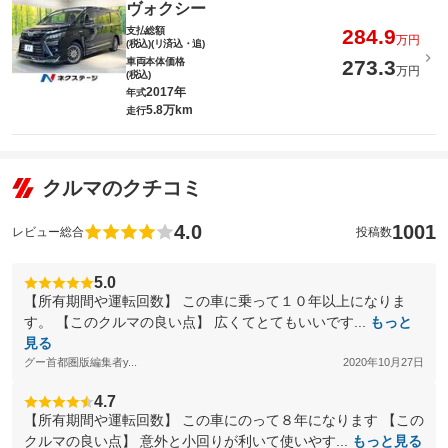
ヴォクシー
支払総額
284.9
万円
(税込)(リ済込・追)
車両本体価格
273.3
万円
(税込)
2017年
年式
5.8万km
走行
クルマのクチコミ
4.0
1001
レビュー総合
投稿数
5.0
【所有期間や運転回数】 この車に乗って１０年以上になりま
す。 【このクルマの良い点】 広くてとてもいいです...
もっと
見る
グー首都圏版編集者y...
2020年10月27日
4.7
【所有期間や運転回数】 この車にのって８年になります 【この
クルマの良い点】 意外と小回りが利いて使いやす...
もっと見る