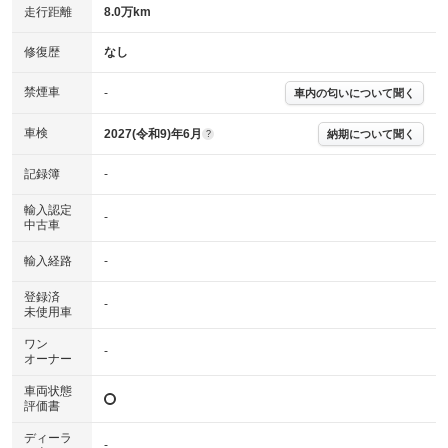
走行距離
8.0万km
修復歴
なし
禁煙車
-
車内の匂いについて聞く
車検
2027(令和9)年6月
納期について聞く
?
記録簿
-
輸入認定
-
中古車
輸入経路
-
登録済
-
未使用車
ワン
-
オーナー
車両状態
評価書
ディーラ
-