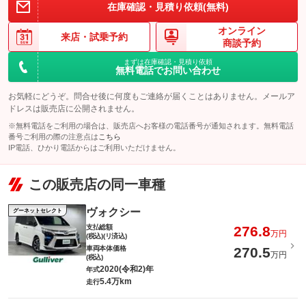
このパックの見積もり依頼（無料）
在庫確認・見積り依頼(無料)
備考
－
オンライン
来店・
試乗予約
商談予約
このパックの見積もり依頼（無料）
まずは在庫確認・見積り依頼
無料電話でお問い合わせ
お気軽にどうぞ。問合せ後に何度もご連絡が届くことはありません。メールア
ドレスは販売店に公開されません。
※無料電話をご利用の場合は、販売店へお客様の電話番号が通知されます。無料電話
番号ご利用の際の注意点は
こちら
IP電話、ひかり電話からはご利用いただけません。
この販売店の同一車種
ヴォクシー
グーネットセレクト
支払総額
276.8
万円
(税込)(リ済込)
車両本体価格
270.5
万円
(税込)
2020(令和2)年
年式
5.4万km
走行