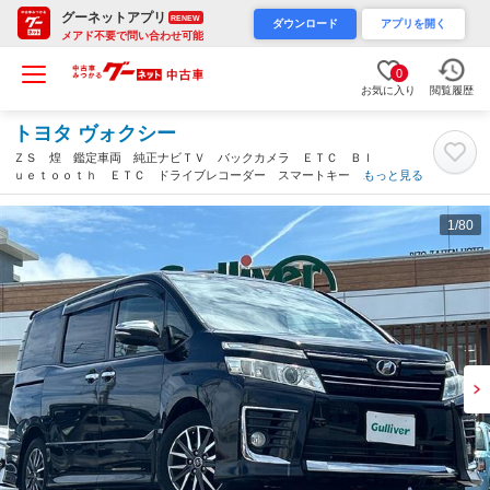
グーネットアプリ
RENEW
ダウンロード
アプリを開く
メアド不要で問い合わせ可能
0
お気に入り
閲覧履歴
トヨタ ヴォクシー
ＺＳ 煌 鑑定車両 純正ナビＴＶ バックカメラ ＥＴＣ Ｂｌ
ｕｅｔｏｏｔｈ ＥＴＣ ドライブレコーダー スマートキー 両
もっと見る
側パワースライドドア オートライト オートマチックハイビー
ム レーンキープアシスト（沖縄県）
1
/80