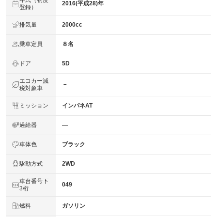
年式（初度
2016(平成28)年
登録）
排気量
2000cc
乗車定員
８名
ドア
5D
エコカー減
－
税対象車
ミッション
インパネAT
過給器
―
車体色
ブラック
駆動方式
2WD
車台番号下
049
3桁
燃料
ガソリン