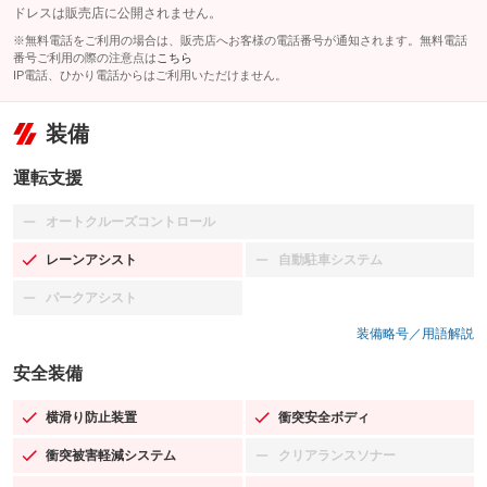
ドレスは販売店に公開されません。
※無料電話をご利用の場合は、販売店へお客様の電話番号が通知されます。無料電話
番号ご利用の際の注意点は
こちら
IP電話、ひかり電話からはご利用いただけません。
装備
運転支援
オートクルーズコントロール
：装備なし
レーンアシスト
自動駐車システム
：装備あり
：装備なし
パークアシスト
：装備なし
装備略号／用語解説
安全装備
横滑り防止装置
衝突安全ボディ
：装備あり
：装備あり
衝突被害軽減システム
クリアランスソナー
：装備あり
：装備なし