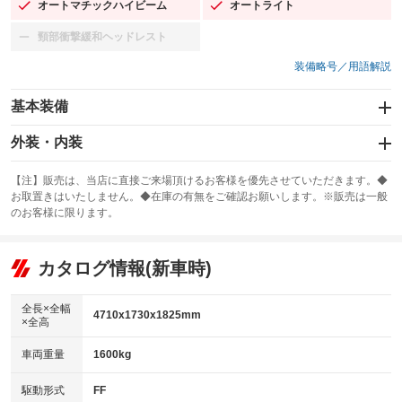
オートマチックハイビーム
オートライト
：装備あり
：装備あり
頸部衝撃緩和ヘッドレスト
：装備なし
装備略号／用語解説
基本装備
エアバッグ：運転席/助手席/サイド
外装・内装
：装備あり
スライドドア：両面電動
カーナビ：SDナビ
：装備あり
：装備あり
【注】販売は、当店に直接ご来場頂けるお客様を優先させていただきます。◆
お取置きはいたしません。◆在庫の有無をご確認お願いします。※販売は一般
サンルーフ
ABS
TV：フルセグ
：装備なし
：装備あり
：装備あり
のお客様に限ります。
エアコン
Wエアコン
オーディオ：CDまたはCDチェンジャー／ミュージックサーバー
：装備あり
：装備なし
：装備あり
リフトアップ
パワーステアリング
カタログ情報(新車時)
ビジュアル：-／DVD再生
：装備なし
：装備あり
：装備あり
ダウンヒルアシストコントロール
アルミホイール：16インチ
：装備なし
：装備あり
全長×全幅
4710x1730x1825mm
×全高
パワーウィンドウ
盗難防止システム
革シート
ハーフレザーシート
：装備あり
：装備あり
：装備なし
：装備なし
車両重量
1600kg
アイドリングストップ
ドライブレコーダー
キーレス
LEDヘッドランプ
：装備あり
：装備あり
：装備あり
：装備あり
USB入力端子
Bluetooth接続
駆動形式
FF
HID(キセノンライト)
ポータブルナビ
：装備あり
：装備あり
：装備なし
：装備なし