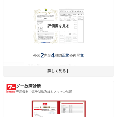
評価書を見る
2
4
外装
内装
機関
修復歴
正常
無
外観を気にしない方向けのお車です。
外装
詳しく見る
(車両外装)
キズ・へこみについて問い合わせる
内装
気になる汚れ等が、部分的にあります。
(内装状態)
グー故障診断
専用機器で電子制御系統をスキャン診断
主要機関に不具合はありません。
機関
詳細は鑑定書をご確認ください。
修復歴
※グー鑑定は保証サービスではございません。購入時は必ず現車をご確認