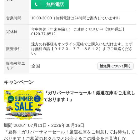
無料電話
営業時間
10:00-20:00（無料電話は24時間ご案内しています!!）
年中無休（年末を除く） ご連絡ください⇒【無料通話】
定休日
0120-77-8512
遠方のお客様もオンライン完結でご購入いただけます。まず
販売条件
は無料通話【０１２０－７７－８５１２】までご連絡くださ
い。
販売可能エ
全国
陸送費について聞く
リア
キャンペーン
『ガリバーサマーセール！厳選在庫をご用意し
ております！』
期間 2026年07月11日～2026年08月16日
『夏得！ガリバーサマーセール！厳選在庫をご用意してお待ちして
おります！ご希望のおクルマと出会えるこの機会をお見逃しな