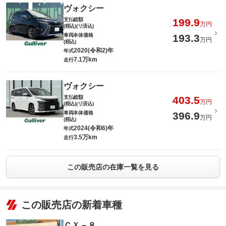
ヴォクシー
支払総額
199.9
万円
(税込)(リ済込)
車両本体価格
193.3
万円
(税込)
2020(令和2)年
年式
7.1万km
走行
ヴォクシー
支払総額
403.5
万円
(税込)(リ済込)
車両本体価格
396.9
万円
(税込)
2024(令和6)年
年式
3.5万km
走行
この販売店の在庫一覧を見る
この販売店の新着車種
ＣＸ－８