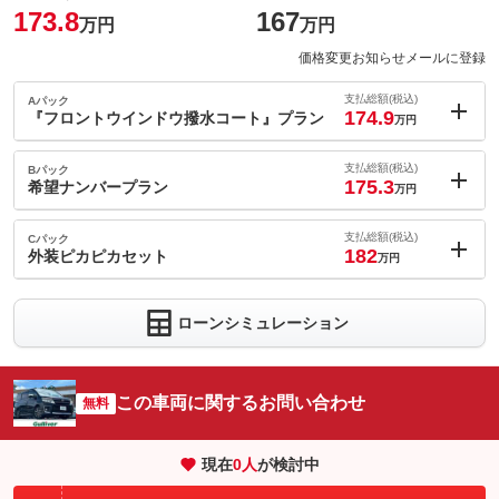
173.8
167
万円
万円
価格変更お知らせメールに登録
支払総額(税込)
Aパック
174.9
『フロントウインドウ撥水コート』プラン
万円
内：オプシ
1.1
ョン価格
支払総額(税込)
Bパック
万円
175.3
(税込)
希望ナンバープラン
万円
車両本体価
167
万円
内：オプシ
格
1.5
ョン価格
支払総額(税込)
Cパック
万円
182
(税込)
外装ピカピカセット
万円
車両本体価
167
万円
内：オプシ
格
8.2
ョン価格
万円
ローンシミュレーション
(税込)
パック内容
車両本体価
167
万円
ポリッシングコートＰＲＯ施工後の撥水効果は（低撥水タイプ）
格
パック内容
ボディに美しい艶を出し、塗装面を保護してくれる高粘度シリコ
ーン樹脂とガラス質成分を含んだコーティングです。
この車両に関するお問い合わせ
無料
備考
－
パック内容
備考
－
現在
0
人
が検討中
このパックの見積もり依頼（無料）