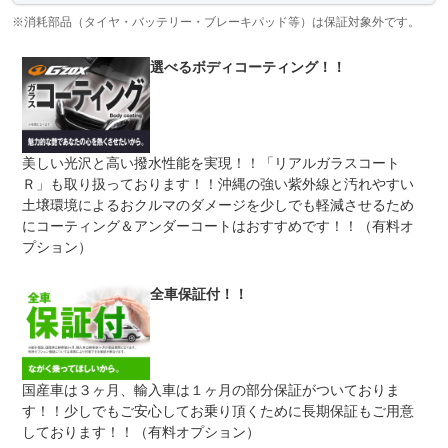
保証項目
テアリング機構 ５前後アクスル機構 ６電子制御機構
７エアコン機構 ８車外装備品 ９車内装備品 １０乗員
※消耗部品（タイヤ・バッテリー・ブレーキパッド等）は保証対象外です。
保護機構 １１ハイブリッド機構
選べるボディコーティング！！
修理回数
無制限
車両本体価格
●期間内の修理回数に制限はありませんが、累積上限金額
上限金額
は車両価格の５０％が上限です●対象部品の詳細は、別途
規約に定めるとおりとなります。
美しい光沢と高い撥水性能を実現！！「リアルガラスコート
Ｒ」も取り扱っております！！沖縄の強い紫外線と汚れやすい
無し
●１年間までのプランには免責金はございません。●長期有
土壌環境によるおクルマのダメージを少しでも軽減させるため
免責金
料プランを選択された方は、２年目以降の修理１回に対し
にコーティング＆アンダーコートはおすすめです！！（有料オ
て、１万円の免責金を申し受けます。●詳しくはスタッフ
までお問い合わせください。
プション）
●当店までご連絡ください。ご遠方の方は当店で受付後、
保証修理
お近くのガリバー店舗または修理工場のご案内をいたしま
全車保証付！！
受付先
すので、お気軽にお申し付けください。
整備付 法定12ヶ月または法定24ヶ月点検整備付
法定整備
※車検なし・車検整備付の場合は法定24ヶ月点検整備付
※商用車は6ヶ月または12ヶ月点検整備付
国産車は３ヶ月、輸入車は１ヶ月の部分保証がついておりま
１．契約後～納車までに法定点検を実施致します。 ２．
法定整備
す！！少しでもご安心してお乗り頂くために長期保証もご用意
支払総額に整備代金を含んでおります。 ３．点検記録簿
について
が発行されます。
しております！！（有料オプション）