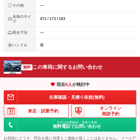
その他
―
全体のサイ
471 / 173 / 183
ズ
荷台寸法
―
ハンドル
右
この車両に関するお問い合わせ
無料
現在
0
人
が検討中
在庫確認・見積り依頼(無料)
オンライン
来店・
試乗予約
商談予約
まずは在庫確認・見積り依頼
無料電話でお問い合わせ
お気軽にどうぞ。問合せ後に何度もご連絡が届くことはありません。 メールア