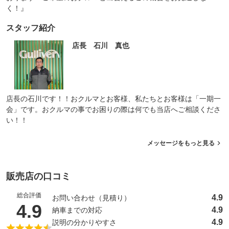
く！』
スタッフ紹介
店長 石川 真也
店長の石川です！！おクルマとお客様、私たちとお客様は「一期一
会」です。おクルマの事でお困りの際は何でも当店へご相談くださ
い！！
メッセージをもっと見る
販売店の口コミ
総合評価
4.9
お問い合わせ（見積り）
（5点満点中）
4.9
4.9
納車までの対応
4.9
説明の分かりやすさ