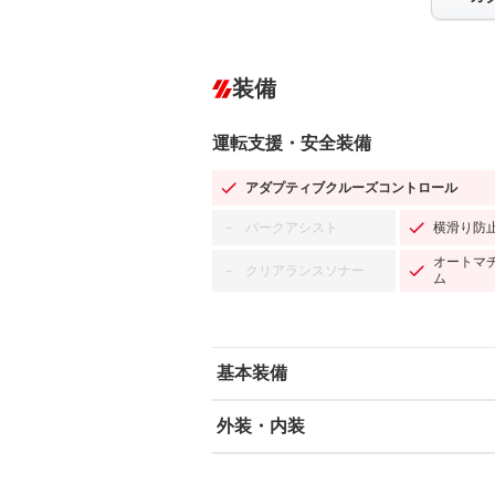
装備
運転支援・安全装備
アダプティブクルーズコントロール
パークアシスト
横滑り防
－
オートマ
クリアランスソナー
－
ム
基本装備
外装・内装
エアバッグ：運転席/助手席
ABS
エアコン
カーナビ：SDナビ