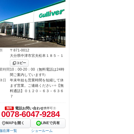
所
〒871-0012
大分県中津市宮夫松本１８５－１
コピー
業時間
10：00-20：00（無料電話は24時
間ご案内しています!!）
休日
年末年始も営業時間を短縮して休
まず営業。ご連絡ください⇒【無
料通話】０１２０－６３－６３６
７
電話お問い合わせ
無料
携帯可
0078-6047-9284
MAPを開く
LINEで共有
舗在庫一覧
ショールーム