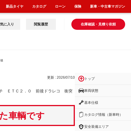
新品タイヤ
カタログ
ローン
保険
新車・中古車マガジン
気に入り
閲覧履歴
在庫確認・見積り依頼
前後
更新 : 2026/07/10
トップ
車両状態
チ ＥＴＣ２．０ 前後ドラレコ 衝突
基本仕様
いた車輌です
カタログ情報（新車時）
安全装備エリア