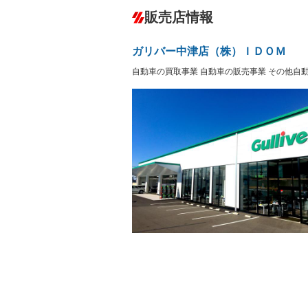
ダウンヒルアシストコントロール
－
販売店情報
オーディオ：CDまたはCDチェンジャー
プレイヤー接続可／ミュージックサーバ
盗難防止システム
アイドリ
ヘッドライトウォッシャ
革シート
－
－
ガリバー中津店（株）ＩＤＯＭ
ー
Bluetooth接続
100V電源
－
自動車の買取事業 自動車の販売事業 その他自
LEDヘッドランプ
HID(キ
－
レンタカーアップ
展示・試
－
－
ETC2.0
エアロ
－
ランフラットタイヤ
パワーシ
－
フルフラットシート
チップア
－
－
シートヒーター
ウォーク
－
フロントカメラ
シートエ
－
ルーフレール
エアサス
－
－