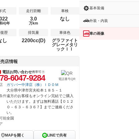
基本装備
年式
走行距離
車検
022
3.0
なし
外装・内装
和4)年
万km
修復歴
排気量
車体色
車の画像
なし
2200cc(D)
グラファイト
グレーメタリ
ックＩＩ
販売店情報
電話お問い合わせ
携帯可
78-6047-9284
電話番号QR
店
ガリバー中津店（株）ＩＤＯＭ
大分県中津市宮夫松本１８５－１
条件
遠方のお客様もオンライン完結でご購入
いただけます。まずは無料通話【０１２
０－６３－６３６７】までご連絡くださ
い。
可能
全国
ア
MAPを開く
LINEで共有