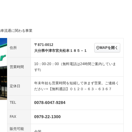
パワーステアリング
パワーウィンドウ
／ミュージック
ビジュアル：-／DVD再
アルミホイール：18イ
ー
生
ンチ
ングストップ
ドライブレコーダー
USB入力端子
ハーフレザーシート
キーレス
－
クリーンディーゼル
センターデフロック
－
－
動車流通に関わる事業
セノンライト)
ポータブルナビ
バックカメラ
－
乗車
電動格納ミラー
スマートキー
ローダウン
－
〒871-0012
MAPを開く
住所
装備略号／用語解説
大分県中津市宮夫松本１８５－１
ート
3列シート
ベンチシート
10：00-20：00（無料電話は24時間ご案内していま
ップシート
オットマン
電動格納サードシート
－
－
営業時間
す!!）
スルー
後席モニター
電動リアゲート
－
年末年始も営業時間を短縮して休まず営業。ご連絡く
アコン
全周囲カメラ
サイドカメラ
定休日
ださい⇒【無料通話】０１２０－６３－６３６７
ペンション
0078-6047-9284
TEL
装備略号／用語解説
0979-22-1300
FAX
販売可能
全国