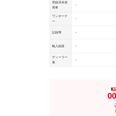
登録済未使
－
用車
ワンオーナ
－
ー
記録簿
－
輸入経路
－
ディーラー
－
車
無
00