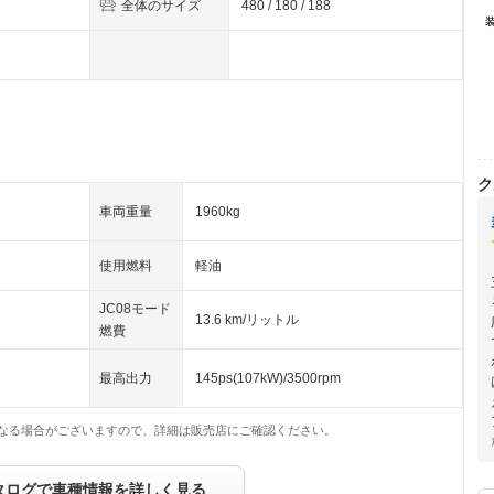
全体のサイズ
480 / 180 / 188
ク
車両重量
1960kg
使用燃料
軽油
JC08モード
13.6 km/リットル
燃費
最高出力
145ps(107kW)/3500rpm
なる場合がございますので、詳細は販売店にご確認ください。
タログで車種情報を詳しく見る