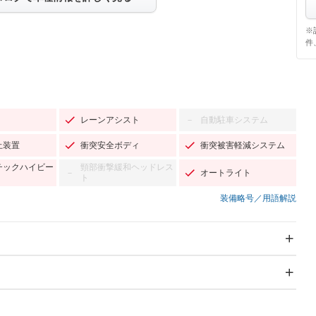
※
件
レーンアシスト
自動駐車システム
－
止装置
衝突安全ボディ
衝突被害軽減システム
チックハイビー
頸部衝撃緩和ヘッドレス
オートライト
－
ト
装備略号／用語解説
スライドドア：両面電動
サンルーフ
－
Wエアコン
リフトアップ
－
TV：フルセグ