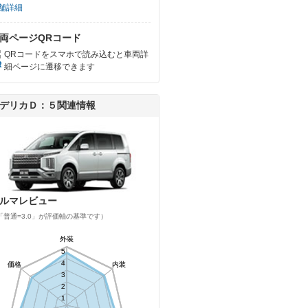
舗詳細
両ページQRコード
QRコードをスマホで読み込むと車両詳
細ページに遷移できます
デリカＤ：５関連情報
ルマレビュー
「普通=3.0」が評価軸の基準です）
外装
外装
5
5
4
4
価格
価格
内装
内装
3
3
2
2
1
1