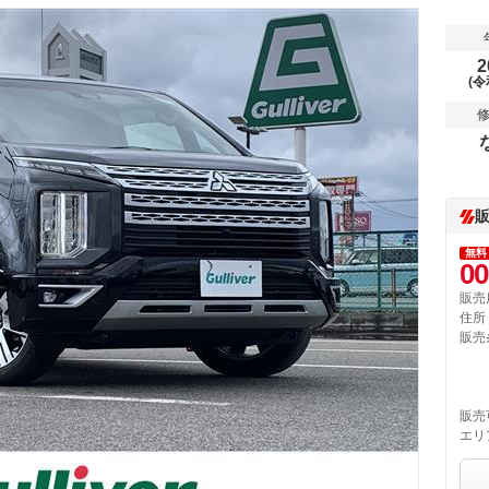
2
(令
無料
00
販売
住所
販売
販売
エリ