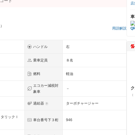
店
車
県）
用語解説
ハンドル
右
乗車定員
８名
燃料
軽油
エコカー減税対
ク
－
象車
（
過給器
ターボチャージャー
メタリックＩ
車台番号下３桁
946