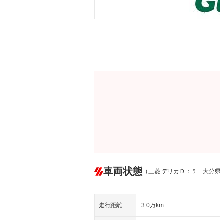
車両状態
（三菱 デリカＤ：５ 大分
走行距離
3.0万km