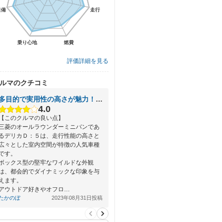
装備
装備
走行
走行
乗り心地
乗り心地
燃費
燃費
評価詳細を見る
ルマのクチコミ
多目的で実用性の高さが魅力！オフロードにも強い多機能ミニバン
4.0
【このクルマの良い点】
三菱のオールラウンダーミニバンであ
るデリカＤ：５は、走行性能の高さと
広々とした室内空間が特徴の人気車種
です。
ボックス型の堅牢なワイルドな外観
は、都会的でダイナミックな印象を与
えます。
アウトドア好きやオフロ…
たかのぼ
2023年08月31日投稿