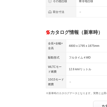
その他仕様
寒冷地仕様
荷台寸法
－
カタログ情報（新車時）
全長×全幅×
4800 x 1795 x 1875mm
全高
駆動形式
フルタイム４WD
WLTCモー
12.6 km/リットル
ド燃費
10/15モード
－
燃費
※新車時のカタログデータとなります。実際とは異
カ