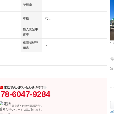
禁煙車
－
車検
なし
輸入認定中
－
古車
住
車両状態評
－
価書
営
定
電話でのお問い合わせ
携帯可
料
78-6047-9284
販売店への無料電話番号を
QRコードで読み取れます。
店