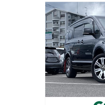
マガジン
車カタログ
自動車ローン
保険
レビュー
価格相場
教習所
用語集