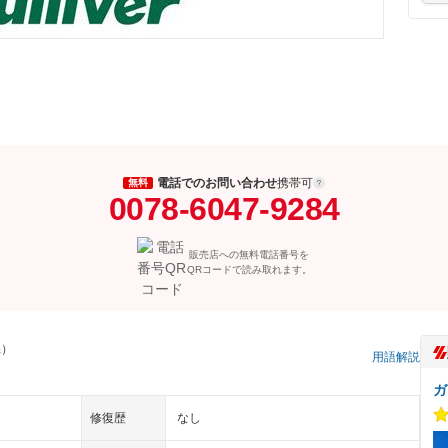
電話でのお問い合わせ
携帯可
無料
0078-6047-9284
販売店への無料電話番号を
QRコードで読み取れます。
県）
用語解説
ガ
修復歴
なし