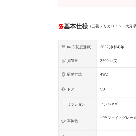
基本仕様
（三菱 デリカＤ：５ 大分
年式(初度登録)
2022(令和4)年
排気量
2200cc(D)
駆動方式
4WD
ドア
5D
ミッション
インパネAT
グラファイトグレー
車体色
Ｉ