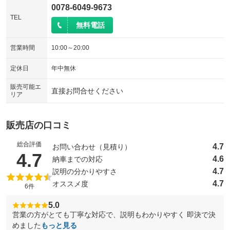
0078-6049-9673
TEL
無料電話
営業時間
10:00～20:00
定休日
年中無休
販売可能エ
直接お問合せください
リア
販売店の口コミ
総合評価
4.7
お問い合わせ（見積り）
（5点満点中）
4.7
4.6
納車までの対応
4.7
説明の分かりやすさ
4.7
オススメ度
6件
5.0
営業の方がとても丁寧な対応で、説明もわかりやすく 即決で決
めました
もっと見る