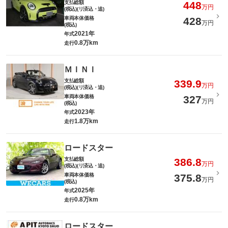
支払総額
448
万円
(税込)(リ済込・追)
車両本体価格
428
万円
(税込)
2021年
年式
0.8万km
走行
ＭＩＮＩ
支払総額
339.9
万円
(税込)(リ済込・追)
車両本体価格
327
万円
(税込)
2023年
年式
1.8万km
走行
ロードスター
支払総額
386.8
万円
(税込)(リ済込・追)
車両本体価格
375.8
万円
(税込)
2025年
年式
0.8万km
走行
ロードスター