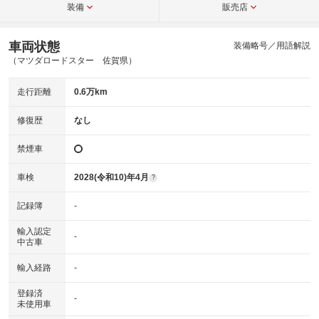
装備
販売店
車両状態
装備略号／用語解説
（マツダロードスター 佐賀県）
走行距離
0.6万km
修復歴
なし
禁煙車
車検
2028(令和10)年4月
?
記録簿
-
輸入認定
-
中古車
輸入経路
-
登録済
-
未使用車