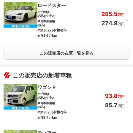
ロードスター
支払総額
285.5
万円
(税込)(リ済込)
車両本体価格
274.9
万円
(税込)
2022(令和4)年
年式
1.6万km
走行
この販売店の在庫一覧を見る
この販売店の新着車種
ワゴンＲ
支払総額
93.8
万円
(税込)(リ済込)
車両本体価格
85.7
万円
(税込)
2020(令和2)年
年式
3.7万km
走行