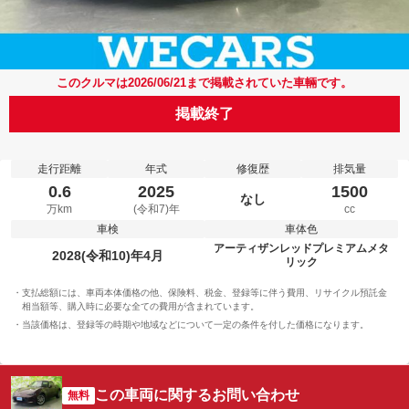
このクルマは2026/06/21まで掲載されていた車輛です。
掲載終了
走行距離
年式
修復歴
排気量
0.6
2025
1500
なし
万km
(令和7)年
cc
車検
車体色
アーティザンレッドプレミアムメタ
2028(令和10)年4月
リック
支払総額には、車両本体価格の他、保険料、税金、登録等に伴う費用、リサイクル預託金
相当額等、購入時に必要な全ての費用が含まれています。
当該価格は、登録等の時期や地域などについて一定の条件を付した価格になります。
この車両に関するお問い合わせ
無料