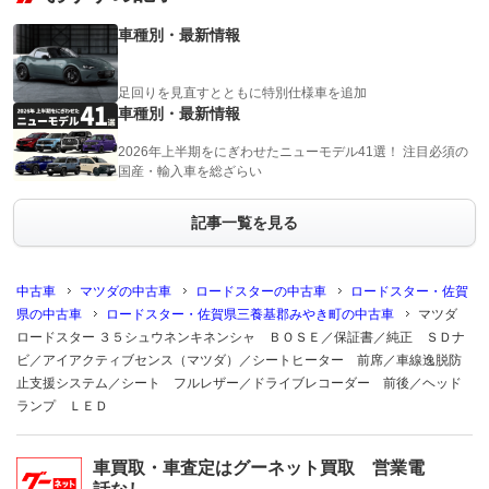
車種別・最新情報
足回りを見直すとともに特別仕様車を追加
車種別・最新情報
2026年上半期をにぎわせたニューモデル41選！ 注目必須の
国産・輸入車を総ざらい
記事一覧を見る
中古車
マツダの中古車
ロードスターの中古車
ロードスター・佐賀
県の中古車
ロードスター・佐賀県三養基郡みやき町の中古車
マツダ
ロードスター ３５シュウネンキネンシャ ＢＯＳＥ／保証書／純正 ＳＤナ
ビ／アイアクティブセンス（マツダ）／シートヒーター 前席／車線逸脱防
止支援システム／シート フルレザー／ドライブレコーダー 前後／ヘッド
ランプ ＬＥＤ
車買取・車査定はグーネット買取 営業電