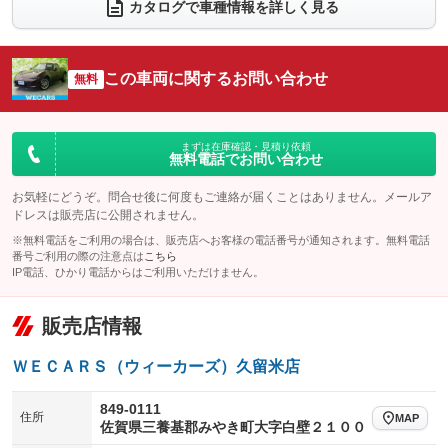
電動リアゲート
フロントカメラ
カタログで車種情報を詳しく見る
：装備なし
：装備なし
シートエアコン
全周囲カメラ
：装備なし
：装備なし
サイドカメラ
ルーフレール
この車両に関するお問い合わせ
：装備なし
無料
：装備なし
エアサスペンション
ヘッドライトウォッシャー
：装備なし
：装備なし
装備略号／用語解説
まずは在庫確認・見積り依頼
無料電話でお問い合わせ
お気軽にどうぞ。問合せ後に何度もご連絡が届くことはありません。メールア
ドレスは販売店に公開されません。
※無料電話をご利用の場合は、販売店へお客様の電話番号が通知されます。無料電話
番号ご利用の際の注意点は
こちら
IP電話、ひかり電話からはご利用いただけません。
販売店情報
ＷＥＣＡＲＳ（ウィーカーズ）久留米店
849-0111
住所
MAP
佐賀県三養基郡みやき町大字白壁２１００