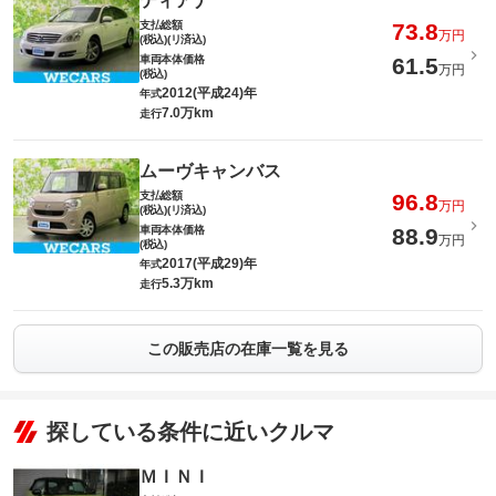
ティアナ
支払総額
73.8
万円
(税込)(リ済込)
車両本体価格
61.5
万円
(税込)
2012(平成24)年
年式
7.0万km
走行
ムーヴキャンバス
支払総額
96.8
万円
(税込)(リ済込)
車両本体価格
88.9
万円
(税込)
2017(平成29)年
年式
5.3万km
走行
この販売店の在庫一覧を見る
探している条件に近いクルマ
ＭＩＮＩ