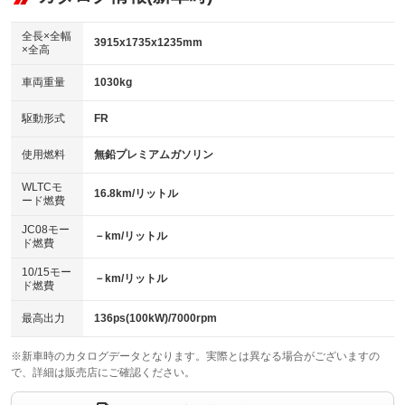
：装備なし
ダウンヒルアシストコントロール
アルミホイール：16インチ
：装備なし
：装備あり
全長×全幅
3915x1735x1235mm
×全高
パワーウィンドウ
盗難防止システム
革シート
ハーフレザーシート
：装備なし
：装備あり
：装備あり
：装備なし
車両重量
1030kg
アイドリングストップ
ドライブレコーダー
キーレス
LEDヘッドランプ
：装備なし
：装備あり
：装備なし
：装備あり
USB入力端子
Bluetooth接続
駆動形式
FR
HID(キセノンライト)
ポータブルナビ
：装備なし
：装備あり
：装備なし
：装備なし
100V電源
クリーンディーゼル
バックカメラ
ETC
使用燃料
無鉛プレミアムガソリン
：装備なし
：装備なし
：装備あり
：装備あり
センターデフロック
エアロ
スマートキー
：装備なし
WLTCモ
：装備なし
：装備なし
16.8km/リットル
ード燃費
レンタカーアップ
展示・試乗車
ローダウン
ランフラットタイヤ
：装備なし
：装備なし
：装備なし
：装備なし
JC08モー
－km/リットル
ド燃費
電動格納ミラー
パワーシート
3列シート
：装備あり
：装備なし
：装備なし
10/15モー
装備略号／用語解説
－km/リットル
ベンチシート
フルフラットシート
ド燃費
：装備なし
：装備なし
チップアップシート
オットマン
：装備なし
：装備なし
最高出力
136ps(100kW)/7000rpm
電動格納サードシート
シートヒーター
：装備なし
：装備あり
※新車時のカタログデータとなります。実際とは異なる場合がございますの
で、詳細は販売店にご確認ください。
ウォークスルー
後席モニター
：装備なし
：装備なし