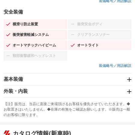
装備略号／用語解説
安全装備
横滑り防止装置
衝突安全ボディ
：装備あり
：装備なし
衝突被害軽減システム
クリアランスソナー
：装備あり
：装備なし
オートマチックハイビーム
オートライト
：装備あり
：装備あり
頸部衝撃緩和ヘッドレスト
：装備なし
装備略号／用語解説
基本装備
エアバッグ：運転席/助手席
外装・内装
：装備あり
スライドドア
カーナビ：SDナビ
：装備なし
：装備あり
【注】販売は、当店に直接ご来場頂けるお客様を優先させていただきます。◆
お取置きはいたしません。◆在庫の有無をご確認お願いします。※販売は一般
サンルーフ
ABS
TV：フルセグ
：装備なし
：装備あり
：装備あり
のお客様に限ります。
エアコン
Wエアコン
オーディオ
：装備あり
：装備なし
：装備なし
リフトアップ
パワーステアリング
カタログ情報(新車時)
ビジュアル
：装備なし
：装備なし