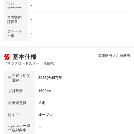
ワン
-
オーナー
車両状態
-
評価書
ディーラ
-
ー車
基本仕様
装備略号／用語解説
（マツダロードスター 佐賀県）
年式（初度
2025(令和7)年
登録）
排気量
1500cc
乗車定員
２名
ドア
オープン
エコカー減
－
税対象車