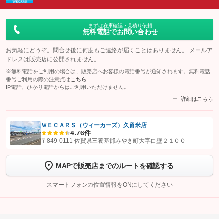
まずは在庫確認・見積り依頼
無料電話でお問い合わせ
お気軽にどうぞ。問合せ後に何度もご連絡が届くことはありません。 メールア
ドレスは販売店に公開されません。
※無料電話をご利用の場合は、販売店へお客様の電話番号が通知されます。無料電話
番号ご利用の際の注意点は
こちら
IP電話、ひかり電話からはご利用いただけません。
詳細はこちら
ＷＥＣＡＲＳ（ウィーカーズ）久留米店
4.7
6件
【STEP1】
認証画面でグーネットを友だち追加してから「許可する」ボタンを押
〒849-0111 佐賀県三養基郡みやき町大字白壁２１００
します
MAPで販売店までのルートを確認する
【STEP2】
トーク画面で
ボタンをタップして問い合わせを
完了してください。
スマートフォンの位置情報をONにしてください
こちら