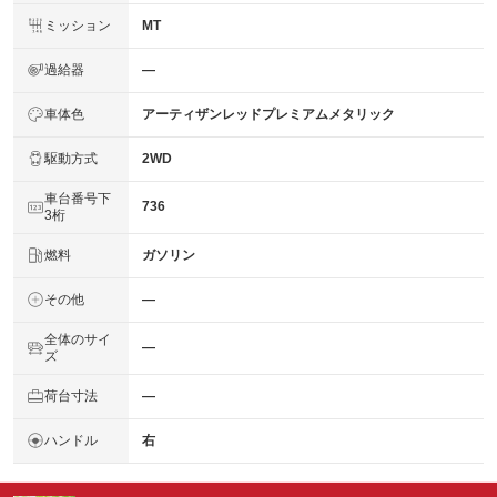
ミッション
MT
過給器
―
車体色
アーティザンレッドプレミアムメタリック
駆動方式
2WD
車台番号下
736
3桁
燃料
ガソリン
その他
―
全体のサイ
―
ズ
荷台寸法
―
ハンドル
右