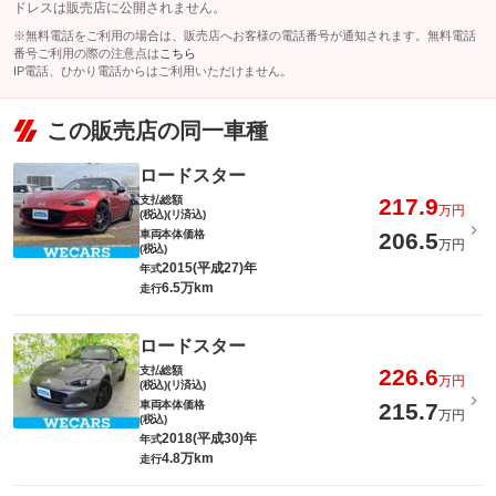
ドレスは販売店に公開されません。
※無料電話をご利用の場合は、販売店へお客様の電話番号が通知されます。無料電話
番号ご利用の際の注意点は
こちら
IP電話、ひかり電話からはご利用いただけません。
この販売店の同一車種
ロードスター
支払総額
217.9
万円
(税込)(リ済込)
車両本体価格
206.5
万円
(税込)
2015(平成27)年
年式
6.5万km
走行
ロードスター
支払総額
226.6
万円
(税込)(リ済込)
車両本体価格
215.7
万円
(税込)
2018(平成30)年
年式
4.8万km
走行