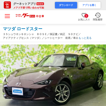
グーネットアプリ
RENEW
ダウンロード
アプリを開く
メアド不要で問い合わせ可能
0
お気に入り
閲覧履歴
マツダ ロードスター
３５シュウネンキネンシャ ＢＯＳＥ／保証書／純正 ＳＤナビ／
アイアクティブセンス（マツダ）／シートヒーター 前席／車線逸
もっと見る
脱防止支援システム／シート フルレザー／ドライブレコーダー
前後／ヘッドランプ ＬＥＤ（佐賀県）