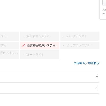
※
件
シスト
自動駐車システム
パークアシスト
－
－
ボディ
衝突被害軽減システム
クリアランスソナー
－
緩和ヘッドレス
オートライト
－
装備略号／用語解説
スライドドア
サンルーフ
－
－
Wエアコン
リフトアップ
－
－
TV：フルセグ
パワーステアリング
パワーウィンドウ