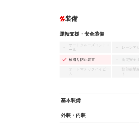
装備
運転支援・安全装備
オートクルーズコントロ
レーンア
－
－
ール
横滑り防止装置
衝突安全
－
オートマチックハイビー
頸部衝撃
－
－
ム
ト
基本装備
外装・内装
エアバッグ：運転席/助手席/サイド
ABS
エアコン
カーナビ：SDナビ
ダウンヒルアシストコントロール