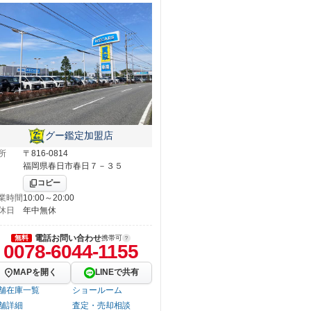
グー鑑定加盟店
所
〒816-0814
福岡県春日市春日７－３５
コピー
業時間
10:00～20:00
休日
年中無休
電話お問い合わせ
無料
携帯可
0078-6044-1155
MAPを開く
LINEで共有
舗在庫一覧
ショールーム
舗詳細
査定・売却相談