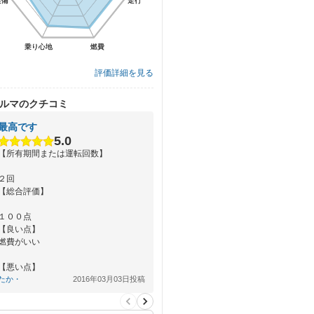
装備
装備
走行
走行
乗り心地
乗り心地
燃費
燃費
評価詳細を見る
ルマのクチコミ
最高です
5.0
【所有期間または運転回数】
２回
【総合評価】
１００点
【良い点】
燃費がいい
【悪い点】
ない
たか・
2016年03月03日投稿