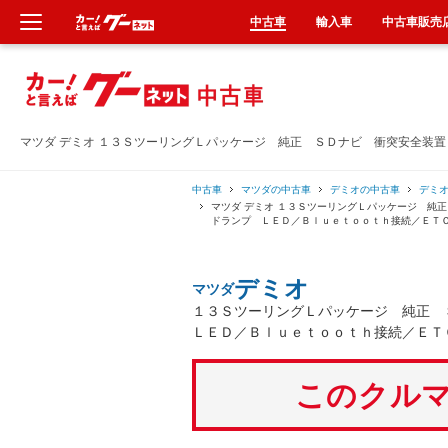
中古車
輸入車
中古車販売
新車
中古車
マツダ デミオ １３ＳツーリングＬパッケージ 純正 ＳＤナビ 衝突安全装
輸入車
中古車
マツダの中古車
デミオの中古車
デミ
マツダ デミオ １３ＳツーリングＬパッケージ 純
ドランプ ＬＥＤ／Ｂｌｕｅｔｏｏｔｈ接続／ＥＴ
クルマ買取
デミオ
マツダ
カーリース
１３ＳツーリングＬパッケージ 純正 
ＬＥＤ／Ｂｌｕｅｔｏｏｔｈ接続／ＥＴ
タイヤ交換
このクルマ
整備工場
車検