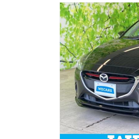
マガジン
車カタログ
自動車ローン
保険
レビュー
価格相場
教習所
用語集