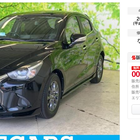
2
(平
無料
00
販売
住所
販売
エリ