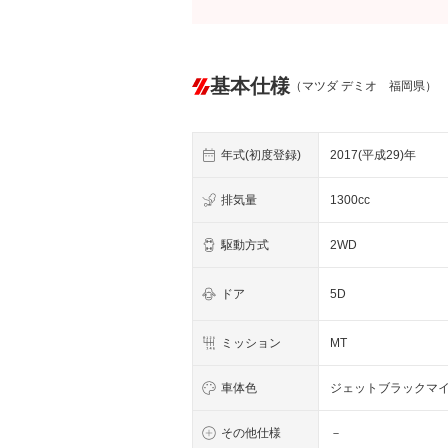
基本仕様
（マツダ デミオ 福岡県）
年式(初度登録)
2017(平成29)年
排気量
1300cc
駆動方式
2WD
ドア
5D
ミッション
MT
車体色
ジェットブラックマ
その他仕様
－