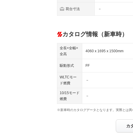
荷台寸法
－
カタログ情報（新車時）
全長×全幅×
4060 x 1695 x 1500mm
全高
駆動形式
FF
WLTCモー
－
ド燃費
10/15モード
－
燃費
※新車時のカタログデータとなります。実際とは異
カ