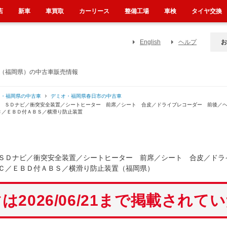
店
新車
車買取
カーリース
整備工場
車検
タイヤ交換
English
ヘルプ
お
置（福岡県）の中古車販売情報
オ・福岡県の中古車
デミオ・福岡県春日市の中古車
正 ＳＤナビ／衝突安全装置／シートヒーター 前席／シート 合皮／ドライブレコーダー 前後／
Ｃ／ＥＢＤ付ＡＢＳ／横滑り防止装置
ＳＤナビ／衝突安全装置／シートヒーター 前席／シート 合皮／ド
Ｃ／ＥＢＤ付ＡＢＳ／横滑り防止装置（福岡県）
は2026/06/21まで掲載されて