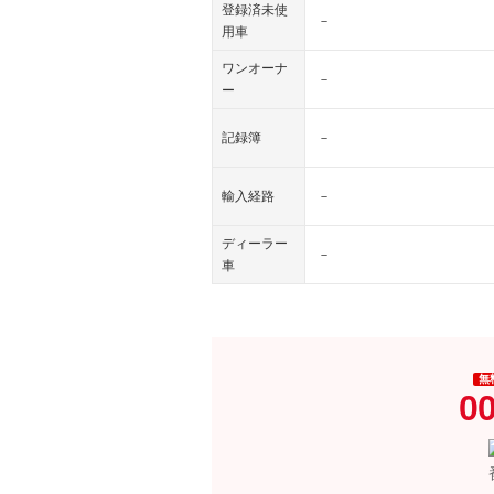
登録済未使
－
用車
ワンオーナ
－
ー
記録簿
－
輸入経路
－
ディーラー
－
車
無
0