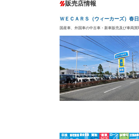
－
販売店情報
オーディオ
－
盗難防止システム
アイドリ
ヘッドライトウォッシャ
革シート
－
－
ＷＥＣＡＲＳ（ウィーカーズ）春日
ー
Bluetooth接続
100V電源
－
国産車、外国車の中古車・新車販売及び車両買
LEDヘッドランプ
HID(キ
－
レンタカーアップ
展示・試
－
－
ETC
エアロ
－
ランフラットタイヤ
パワーシ
－
－
フルフラットシート
チップア
－
－
シートヒーター
ウォーク
－
フロントカメラ
シートエ
－
－
ルーフレール
エアサス
－
－