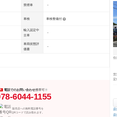
禁煙車
－
車検
車検整備付
輸入認定中
－
古車
車両状態評
－
価書
住
営
定
電話でのお問い合わせ
携帯可
料
078-6044-1155
販売店への無料電話番号を
店
QRコードで読み取れます。
店