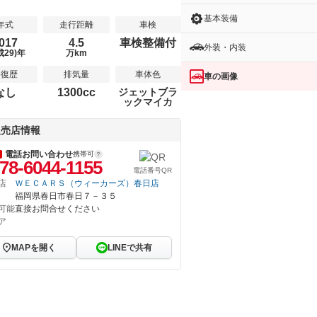
基本装備
年式
走行距離
車検
017
4.5
車検整備付
外装・内装
成29)年
万km
修復歴
排気量
車体色
車の画像
なし
1300cc
ジェットブラ
ックマイカ
販売店情報
電話お問い合わせ
携帯可
78-6044-1155
電話番号QR
店
ＷＥＣＡＲＳ（ウィーカーズ）春日店
福岡県春日市春日７－３５
可能
直接お問合せください
ア
MAPを開く
LINEで共有