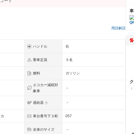
車
用語解説
ハンドル
右
乗車定員
５名
燃料
ガソリン
ク
エコカー減税対
－
（
象車
過給器
－
イカ
車台番号下３桁
057
全体のサイズ
－