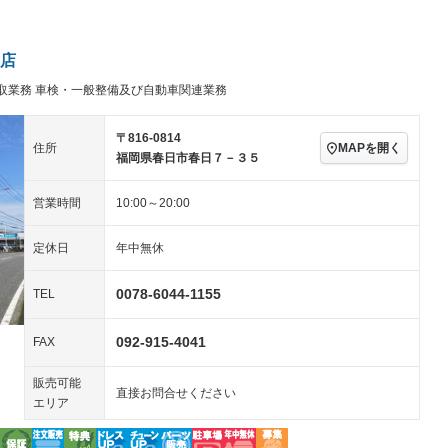
ビジュアル：-／DVD再
アルミホイール：15イ
生
ンチ
ングストップ
ドライブレコーダー
USB入力端子
－
ハーフレザーシート
キーレス
－
店
クリーンディーゼル
センターデフロック
－
－
取業務 車検・一般整備及び自動車関連業務
セノンライト)
ポータブルナビ
バックカメラ
－
乗車
電動格納ミラー
－
スマートキー
ローダウン
－
－
〒816-0814
MAPを開く
住所
装備略号／用語解説
福岡県春日市春日７－３５
ート
3列シート
ベンチシート
－
－
営業時間
10:00～20:00
ップシート
オットマン
電動格納サードシート
－
－
スルー
後席モニター
電動リアゲート
－
－
定休日
年中無休
アコン
全周囲カメラ
サイドカメラ
－
－
0078-6044-1155
TEL
ペンション
092-915-4041
FAX
装備略号／用語解説
販売可能
直接お問合せください
エリア