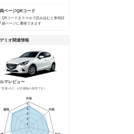
両ページQRコード
QRコードをスマホで読み込むと車両詳
細ページに遷移できます
デミオ関連情報
ルマレビュー
「普通=3.0」が評価軸の基準です）
外装
外装
5
5
4
4
価格
価格
内装
内装
3
3
2
2
1
1