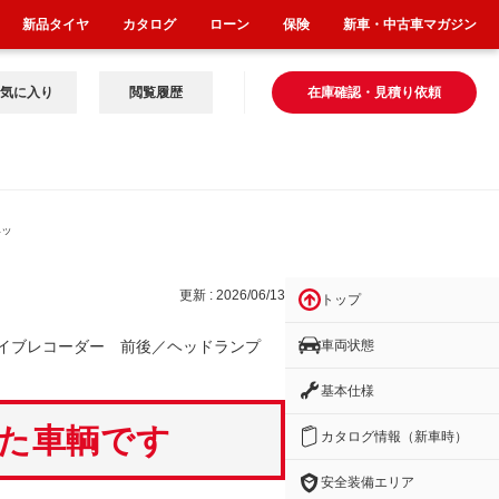
新品タイヤ
カタログ
ローン
保険
新車・中古車マガジン
気に入り
閲覧履歴
在庫確認・見積り依頼
ヘッ
更新 : 2026/06/13
トップ
車両状態
ライブレコーダー 前後／ヘッドランプ
基本仕様
いた車輌です
カタログ情報（新車時）
安全装備エリア