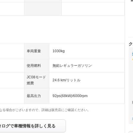
ク
車両重量
1030kg
使用燃料
無鉛レギュラーガソリン
JC08モード
24.6 km/リットル
燃費
最高出力
92ps(68kW)/6000rpm
なる場合がございますので、詳細は販売店にご確認ください。
タログで車種情報を詳しく見る