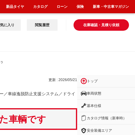
新品タイヤ
カタログ
ローン
保険
新車・中古車マガジン
気に入り
閲覧履歴
在庫確認・見積り依頼
ドラ
更新 : 2026/05/21
トップ
車両状態
ー／車線逸脱防止支援システム／ドライ
基本仕様
いた車輌です
カタログ情報（新車時）
安全装備エリア