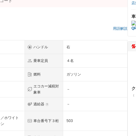
店
車
用語解説
ハンドル
右
乗車定員
４名
燃料
ガソリン
エコカー減税対
ク
－
象車
（
過給器
－
）／ホワイト
車台番号下３桁
503
ーン