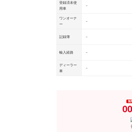
登録済未使
－
用車
ワンオーナ
－
ー
記録簿
－
輸入経路
－
ディーラー
－
車
無
00