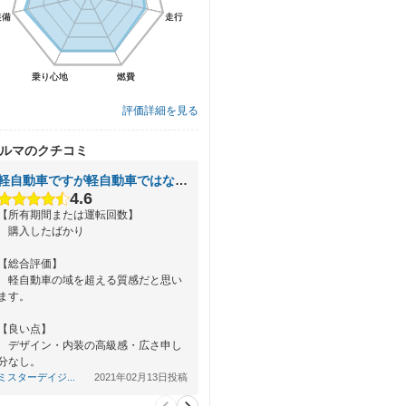
装備
装備
走行
走行
乗り心地
乗り心地
燃費
燃費
評価詳細を見る
ルマのクチコミ
軽自動車ですが軽自動車ではない感じ
4.6
【所有期間または運転回数】
購入したばかり
【総合評価】
軽自動車の域を超える質感だと思い
ます。
【良い点】
デザイン・内装の高級感・広さ申し
分なし。
ターボですので、走りも問題ありま
ミスターデイジ...
2021年02月13日投稿
せん。