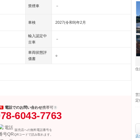
禁煙車
－
車検
2027(令和9)年2月
輸入認定中
－
古車
車両状態評
○
価書
住
営
定
電話でのお問い合わせ
携帯可
料
78-6043-7763
販売店への無料電話番号を
QRコードで読み取れます。
店