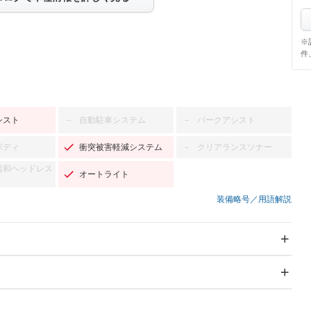
※
件
シスト
自動駐車システム
パークアシスト
－
－
ボディ
衝突被害軽減システム
クリアランスソナー
－
緩和ヘッドレス
オートライト
装備略号／用語解説
スライドドア
サンルーフ
－
－
Wエアコン
リフトアップ
－
－
TV：フルセグ