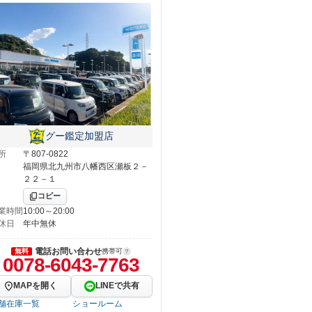
グー鑑定加盟店
所
〒807-0822
福岡県北九州市八幡西区瀬板２－
２２－１
コピー
業時間
10:00～20:00
休日
年中無休
電話お問い合わせ
無料
携帯可
0078-6043-7763
MAPを開く
LINEで共有
舗在庫一覧
ショールーム