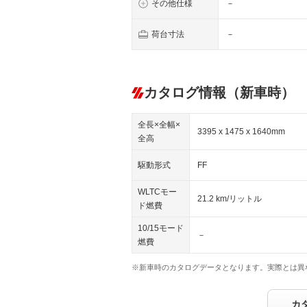
その他仕様
－
荷台寸法
－
カタログ情報（新車時）
全長×全幅×
3395 x 1475 x 1640mm
全高
駆動形式
FF
WLTCモー
21.2 km/リットル
ド燃費
10/15モード
－
燃費
※新車時のカタログデータとなります。実際とは異
カ