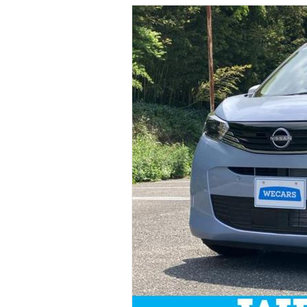
マガジン
車カタログ
自動車ローン
保険
レビュー
価格相場
教習所
用語集