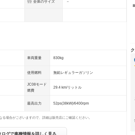
全体のサイズ
－
ク
車両重量
830kg
使用燃料
無鉛レギュラーガソリン
JC08モード
29.4 km/リットル
燃費
最高出力
52ps(38kW)/6400rpm
なる場合がございますので、詳細は販売店にご確認ください。
タログで車種情報を詳しく見る