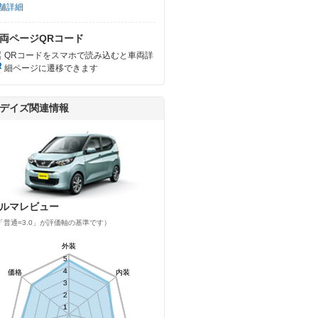
舗詳細
両ページQRコード
QRコードをスマホで読み込むと車両詳
細ページに遷移できます
デイズ関連情報
ルマレビュー
「普通=3.0」が評価軸の基準です）
外装
外装
5
5
4
4
価格
価格
内装
内装
3
3
2
2
1
1