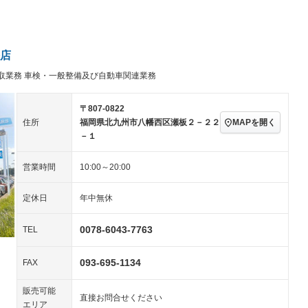
パワーステアリング
パワーウィンドウ
アルミホイール：14イ
－ビジュアル
－
ンチ
ングストップ
ドライブレコーダー
USB入力端子
－
ハーフレザーシート
キーレス
－
店
クリーンディーゼル
センターデフロック
－
－
取業務 車検・一般整備及び自動車関連業務
セノンライト)
ポータブルナビ
バックカメラ
－
－
乗車
電動格納ミラー
スマートキー
ローダウン
－
－
〒807-0822
装備略号／用語解説
MAPを開く
住所
福岡県北九州市八幡西区瀬板２－２２
ート
3列シート
ベンチシート
－
－
－１
ップシート
オットマン
電動格納サードシート
－
－
営業時間
10:00～20:00
スルー
後席モニター
電動リアゲート
－
－
定休日
年中無休
アコン
全周囲カメラ
サイドカメラ
－
ペンション
0078-6043-7763
TEL
093-695-1134
装備略号／用語解説
FAX
販売可能
直接お問合せください
エリア