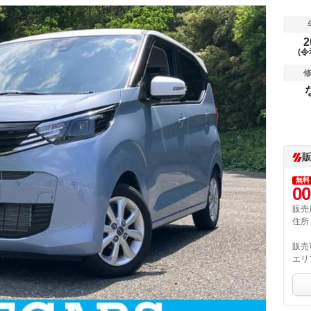
2
(令
無料
00
販売
住所
販売
エリ