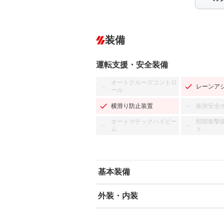
装備
運転支援・安全装備
オートクルーズコントロ
レーンア
－
ール
横滑り防止装置
衝突安全
－
オートマチックハイビー
頸部衝撃
－
－
ム
ト
基本装備
外装・内装
エアバッグ：運転席/助手席
ABS
エアコン
カーナビ：TV&ナビ