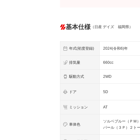
基本仕様
（日産 デイズ 福岡県）
年式(初度登録)
2024(令和6)年
排気量
660cc
駆動方式
2WD
ドア
5D
ミッション
AT
ソルベブルー（ＰＭ
車体色
パール（３Ｐ）２ト