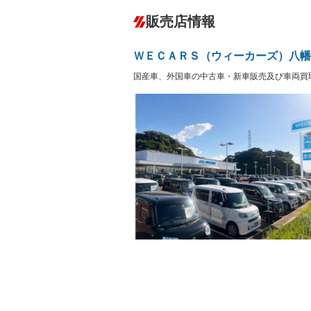
ダウンヒルアシストコントロール
－
販売店情報
オーディオ
－
盗難防止システム
アイドリ
ヘッドライトウォッシャ
革シート
－
－
ＷＥＣＡＲＳ（ウィーカーズ）八幡
ー
Bluetooth接続
100V電源
－
国産車、外国車の中古車・新車販売及び車両買
LEDヘッドランプ
HID(キ
－
レンタカーアップ
展示・試
－
－
ETC
エアロ
－
－
ランフラットタイヤ
パワーシ
－
－
フルフラットシート
チップア
－
－
シートヒーター
ウォーク
－
－
フロントカメラ
シートエ
－
－
ルーフレール
エアサス
－
－