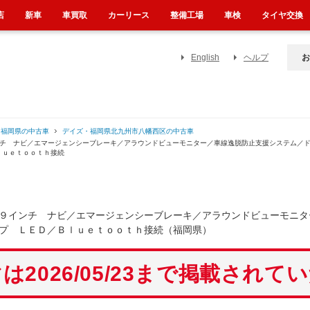
店
新車
車買取
カーリース
整備工場
車検
タイヤ交換
English
ヘルプ
お
・福岡県の中古車
デイズ・福岡県北九州市八幡西区の中古車
ンチ ナビ／エマージェンシーブレーキ／アラウンドビューモニター／車線逸脱防止支援システム／
ｌｕｅｔｏｏｔｈ接続
９インチ ナビ／エマージェンシーブレーキ／アラウンドビューモニタ
プ ＬＥＤ／Ｂｌｕｅｔｏｏｔｈ接続（福岡県）
は2026/05/23まで掲載されて