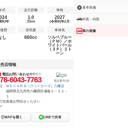
基本装備
年式
走行距離
車検
024
1.0
2027
外装・内装
和6)年
万km
(令和9)年2月
修復歴
排気量
車体色
車の画像
なし
660cc
ソルベブルー
（ＰＭ）／ホ
ワイトパール
（３Ｐ）２ト
ーン
販売店情報
電話お問い合わせ
携帯可
78-6043-7763
電話番号QR
店
ＷＥＣＡＲＳ（ウィーカーズ）八幡店
福岡県北九州市八幡西区瀬板２－２２－
１
可能
直接お問合せください
ア
MAPを開く
LINEで共有