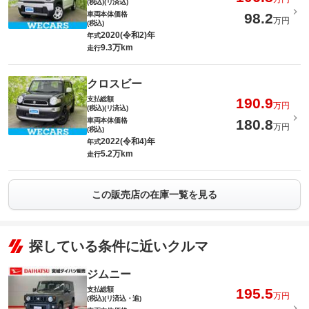
(税込)(リ済込)
車両本体価格
98.2
万円
(税込)
2020(令和2)年
年式
9.3万km
走行
クロスビー
支払総額
190.9
万円
(税込)(リ済込)
車両本体価格
180.8
万円
(税込)
2022(令和4)年
年式
5.2万km
走行
この販売店の在庫一覧を見る
探している条件に近いクルマ
ジムニー
支払総額
195.5
万円
(税込)(リ済込・追)