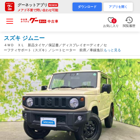
グーネットアプリ
RENEW
ダウンロード
アプリを開く
メアド不要で問い合わせ可能
0
お気に入り
閲覧履歴
スズキ ジムニー
４ＷＤ ＸＬ 新品タイヤ／保証書／ディスプレイオーディオ／セ
ーフティサポート（スズキ）／シートヒーター 前席／車線逸脱防
もっと見る
止支援システム／Ｂｌｕｅｔｏｏｔｈ接続／ＡＢＳ／横滑り防止装
置／禁煙車／エアバッグ サイド（熊本県）