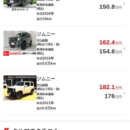
車両本体価格
150.8
万円
(税込)
2026年
年式
10km
走行
ジムニー
支払総額
162.4
万円
(税込)(リ済込・追)
車両本体価格
154.8
万円
(税込)
2019年
年式
5.0万km
走行
ジムニー
支払総額
182.1
万円
(税込)(リ済込・追)
車両本体価格
176
万円
(税込)
2021年
年式
5.9万km
走行