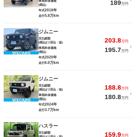
車両本体価格
189
万円
(税込)
2018年
年式
5.8万km
走行
ジムニー
支払総額
203.8
万円
(税込)(リ済込・追)
車両本体価格
195.7
万円
(税込)
2020年
年式
6.0万km
走行
ジムニー
支払総額
188.8
万円
(税込)(リ済込・追)
車両本体価格
180.8
万円
(税込)
2024年
年式
3.7万km
走行
ハスラー
支払総額
159.9
万円
(税込)(リ済込・追)