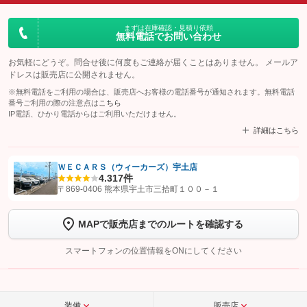
まずは在庫確認・見積り依頼
無料電話でお問い合わせ
お気軽にどうぞ。問合せ後に何度もご連絡が届くことはありません。 メールア
ドレスは販売店に公開されません。
※無料電話をご利用の場合は、販売店へお客様の電話番号が通知されます。無料電話
番号ご利用の際の注意点は
こちら
IP電話、ひかり電話からはご利用いただけません。
詳細はこちら
ＷＥＣＡＲＳ（ウィーカーズ）宇土店
4.3
17件
【STEP1】
認証画面でグーネットを友だち追加してから「許可する」ボタンを押
〒869-0406 熊本県宇土市三拾町１００－１
します
MAPで販売店までのルートを確認する
【STEP2】
トーク画面で
ボタンをタップして問い合わせを
完了してください。
スマートフォンの位置情報をONにしてください
こちら
装備
販売店