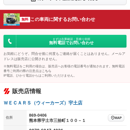
シートエアコン
全周囲カメラ
：装備なし
：装備なし
サイドカメラ
ルーフレール
この車両に関するお問い合わせ
：装備なし
無料
：装備なし
エアサスペンション
ヘッドライトウォッシャー
：装備なし
：装備なし
装備略号／用語解説
まずは在庫確認・見積り依頼
無料電話でお問い合わせ
お気軽にどうぞ。問合せ後に何度もご連絡が届くことはありません。メールア
ドレスは販売店に公開されません。
※無料電話をご利用の場合は、販売店へお客様の電話番号が通知されます。無料電話
番号ご利用の際の注意点は
こちら
IP電話、ひかり電話からはご利用いただけません。
販売店情報
ＷＥＣＡＲＳ（ウィーカーズ）宇土店
869-0406
住所
MAP
熊本県宇土市三拾町１００－１