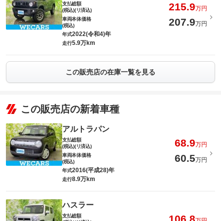
支払総額
215.9
万円
(税込)(リ済込)
車両本体価格
207.9
万円
(税込)
2022(令和4)年
年式
5.9万km
走行
この販売店の在庫一覧を見る
この販売店の新着車種
アルトラパン
支払総額
68.9
万円
(税込)(リ済込)
車両本体価格
60.5
万円
(税込)
2016(平成28)年
年式
8.9万km
走行
ハスラー
支払総額
106.8
万円