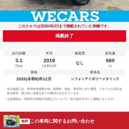
このクルマは2026/06/23まで掲載されていた車輛です。
掲載終了
走行距離
年式
修復歴
排気量
3.1
2019
660
なし
万km
(令和1)年
cc
車検
車体色
2026(令和8)年12月
シフォンアイボリーメタリック
支払総額には、車両本体価格の他、保険料、税金、登録等に伴う費用、リサイクル預託金
相当額等、購入時に必要な全ての費用が含まれています。
当該価格は、登録等の時期や地域などについて一定の条件を付した価格になります。
この車両に関するお問い合わせ
無料