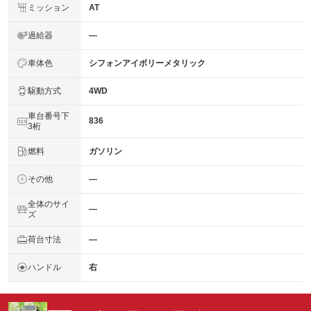
ミッション
AT
過給器
―
車体色
シフォンアイボリーメタリック
駆動方式
4WD
車台番号下
836
3桁
燃料
ガソリン
その他
―
全体のサイ
―
ズ
荷台寸法
―
ハンドル
右