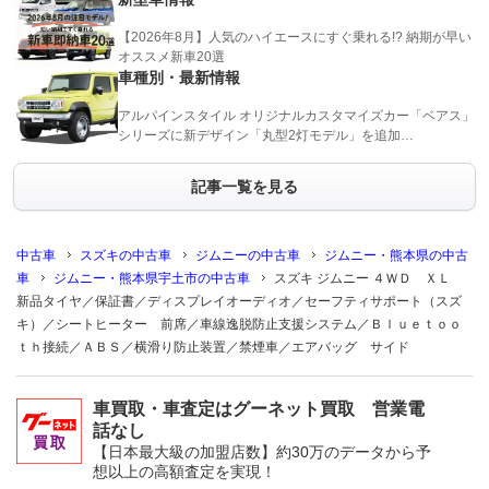
【2026年8月】人気のハイエースにすぐ乗れる!? 納期が早い
オススメ新車20選
車種別・最新情報
アルパインスタイル オリジナルカスタマイズカー「ベアス」
シリーズに新デザイン「丸型2灯モデル」を追加…
記事一覧を見る
中古車
スズキの中古車
ジムニーの中古車
ジムニー・熊本県の中古
車
ジムニー・熊本県宇土市の中古車
スズキ ジムニー ４ＷＤ ＸＬ
新品タイヤ／保証書／ディスプレイオーディオ／セーフティサポート（スズ
キ）／シートヒーター 前席／車線逸脱防止支援システム／Ｂｌｕｅｔｏｏ
ｔｈ接続／ＡＢＳ／横滑り防止装置／禁煙車／エアバッグ サイド
車買取・車査定はグーネット買取 営業電
話なし
【日本最大級の加盟店数】約30万のデータから予
想以上の高額査定を実現！