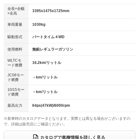
ダウンヒルアシストコントロール
アルミホイール：16インチ
：装備なし
：装備あり
全長×全幅
3395x1475x1725mm
×全高
パワーウィンドウ
盗難防止システム
革シート
ハーフレザーシート
：装備なし
：装備なし
：装備なし
：装備なし
車両重量
1030kg
アイドリングストップ
ドライブレコーダー
キーレス
LEDヘッドランプ
：装備なし
：装備なし
：装備なし
：装備なし
USB入力端子
Bluetooth接続
駆動形式
パートタイム４WD
HID(キセノンライト)
ポータブルナビ
：装備なし
：装備あり
：装備なし
：装備なし
100V電源
クリーンディーゼル
バックカメラ
ETC
使用燃料
無鉛レギュラーガソリン
：装備なし
：装備なし
：装備なし
：装備なし
センターデフロック
エアロ
スマートキー
：装備なし
WLTCモ
：装備なし
：装備なし
16.2km/リットル
ード燃費
レンタカーアップ
展示・試乗車
ローダウン
ランフラットタイヤ
：装備なし
：装備なし
：装備なし
：装備なし
JC08モー
－km/リットル
ド燃費
電動格納ミラー
パワーシート
3列シート
：装備なし
：装備なし
：装備なし
10/15モー
装備略号／用語解説
－km/リットル
ベンチシート
フルフラットシート
ド燃費
：装備なし
：装備なし
チップアップシート
オットマン
：装備なし
：装備なし
最高出力
64ps(47kW)/6000rpm
電動格納サードシート
シートヒーター
：装備なし
：装備あり
※新車時のカタログデータとなります。実際とは異なる場合がございますの
で、詳細は販売店にご確認ください。
ウォークスルー
後席モニター
：装備なし
：装備なし
電動リアゲート
フロントカメラ
カタログで車種情報を詳しく見る
：装備なし
：装備なし