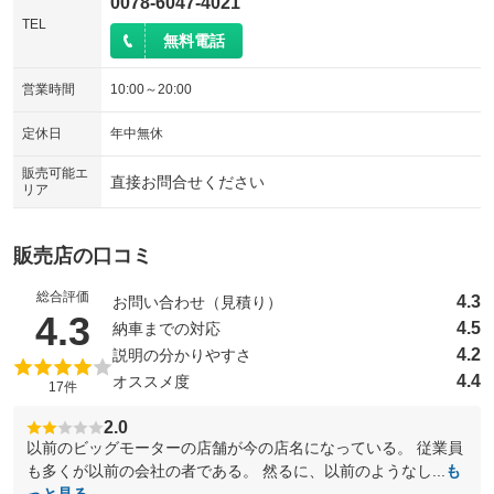
0078-6047-4021
TEL
無料電話
営業時間
10:00～20:00
定休日
年中無休
販売可能エ
直接お問合せください
リア
販売店の口コミ
総合評価
4.3
お問い合わせ（見積り）
（5点満点中）
4.3
4.5
納車までの対応
4.2
説明の分かりやすさ
4.4
オススメ度
17件
2.0
以前のビッグモーターの店舗が今の店名になっている。 従業員
も多くが以前の会社の者である。 然るに、以前のようなし...
も