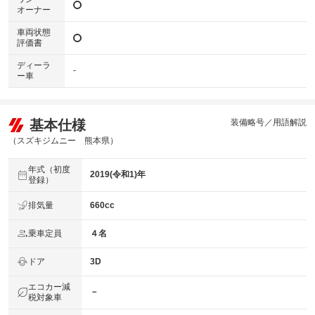
オーナー
車両状態
評価書
ディーラ
-
ー車
基本仕様
装備略号／用語解説
（スズキジムニー 熊本県）
年式（初度
2019(令和1)年
登録）
排気量
660cc
乗車定員
４名
ドア
3D
エコカー減
－
税対象車