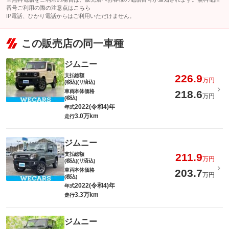
番号ご利用の際の注意点は
こちら
IP電話、ひかり電話からはご利用いただけません。
この販売店の同一車種
ジムニー
支払総額
226.9
万円
(税込)(リ済込)
車両本体価格
218.6
万円
(税込)
2022(令和4)年
年式
3.0万km
走行
ジムニー
支払総額
211.9
万円
(税込)(リ済込)
車両本体価格
203.7
万円
(税込)
2022(令和4)年
年式
3.3万km
走行
ジムニー