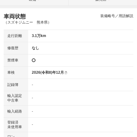
車両状態
装備略号／用語解説
（スズキジムニー 熊本県）
走行距離
3.1万km
修復歴
なし
禁煙車
車検
2026(令和8)年12月
?
記録簿
-
輸入認定
-
中古車
輸入経路
-
登録済
-
未使用車
ワン