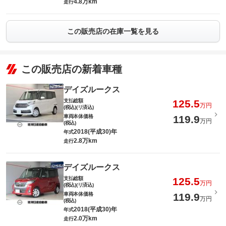
4.8万km
走行
この販売店の在庫一覧を見る
この販売店の新着車種
デイズルークス
支払総額
125.5
万円
(税込)(リ済込)
車両本体価格
119.9
万円
(税込)
2018(平成30)年
年式
2.8万km
走行
デイズルークス
支払総額
125.5
万円
(税込)(リ済込)
車両本体価格
119.9
万円
(税込)
2018(平成30)年
年式
2.0万km
走行