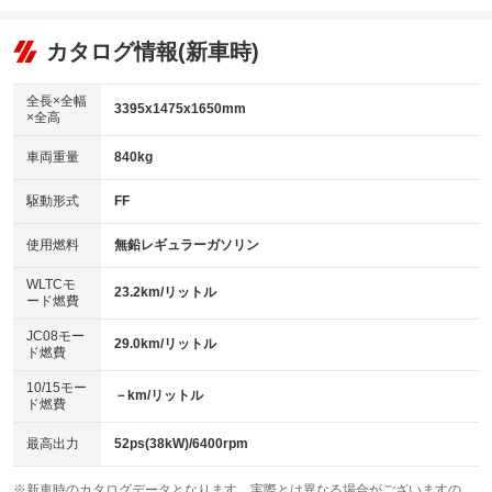
エアコン
Wエアコン
オーディオ：ミュージックプレイヤー接続可
：装備あり
：装備なし
：装備あり
リフトアップ
パワーステアリング
カタログ情報(新車時)
ビジュアル
：装備なし
：装備あり
：装備なし
ダウンヒルアシストコントロール
アルミホイール：14インチ
：装備なし
：装備あり
全長×全幅
3395x1475x1650mm
×全高
パワーウィンドウ
盗難防止システム
革シート
ハーフレザーシート
：装備あり
：装備あり
：装備なし
：装備なし
車両重量
840kg
アイドリングストップ
ドライブレコーダー
キーレス
LEDヘッドランプ
：装備あり
：装備あり
：装備あり
：装備なし
USB入力端子
Bluetooth接続
駆動形式
FF
HID(キセノンライト)
ポータブルナビ
：装備あり
：装備あり
：装備なし
：装備なし
100V電源
クリーンディーゼル
バックカメラ
ETC
使用燃料
無鉛レギュラーガソリン
：装備なし
：装備なし
：装備あり
：装備なし
センターデフロック
エアロ
スマートキー
：装備なし
WLTCモ
：装備なし
：装備あり
23.2km/リットル
ード燃費
レンタカーアップ
展示・試乗車
ローダウン
ランフラットタイヤ
：装備なし
：装備なし
：装備なし
：装備なし
JC08モー
29.0km/リットル
ド燃費
電動格納ミラー
パワーシート
3列シート
：装備あり
：装備なし
：装備なし
10/15モー
装備略号／用語解説
－km/リットル
ベンチシート
フルフラットシート
ド燃費
：装備あり
：装備なし
チップアップシート
オットマン
：装備なし
：装備なし
最高出力
52ps(38kW)/6400rpm
電動格納サードシート
シートヒーター
：装備なし
：装備なし
※新車時のカタログデータとなります。実際とは異なる場合がございますの