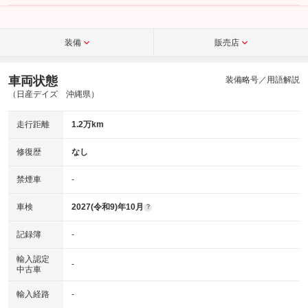
こちら
装備
販売店
車両状態
装備略号／用語解説
（日産デイズ 沖縄県）
走行距離
1.2万km
修復歴
なし
禁煙車
-
車検
2027(令和9)年10月
?
記録簿
-
輸入認定
-
中古車
輸入経路
-