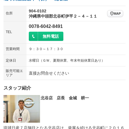
904-0102
住所
MAP
沖縄県中頭郡北谷町伊平２－４－１１
0078-6042-8491
TEL
無料電話
営業時間
９：３０～１７：３０
定休日
水曜日（ＧＷ、夏期休業、年末年始休業日あり）
販売可能エ
直接お問合せください
リア
スタッフ紹介
北谷店 店長 金城 耕一
琉球日産７店舗目となる北谷店は、発展を続ける北谷町に２０１６