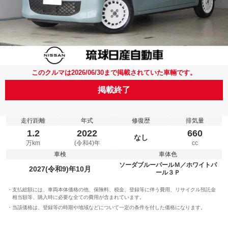
このクルマは2026/06/30まで掲載されていた車輛です。
掲載終了
走行距離
年式
修復歴
排気量
1.2
2022
660
なし
万km
(令和4)年
cc
車検
車体色
ソーダブルーパールＭ／ホワイトパ
2027(令和9)年10月
ール３Ｐ
支払総額には、車両本体価格の他、保険料、税金、登録等に伴う費用、リサイクル預託金
相当額等、購入時に必要な全ての費用が含まれています。
当該価格は、登録等の時期や地域などについて一定の条件を付した価格になります。