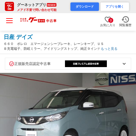
グーネットアプリ
RENEW
ダウンロード
アプリを開く
メアド不要で問い合わせ可能
0
お気に入り
閲覧履歴
日産 デイズ
６６０ ボレロ エマージェンシーブレーキ、レーンキープ、ＵＳ
Ｂ充電端子、防眩ミラー、アイドリングストップ、純正９インチデ
もっと見る
ィスプレイオーディオ／アラウンドビューモニター、ドライブレコ
ーダー前後カメラ【防錆施工済】（沖縄県）
正規販売店認定中古車