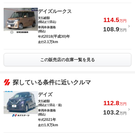
デイズルークス
支払総額
114.5
万円
(税込)(リ済込)
車両本体価格
108.9
万円
(税込)
2018(平成30)年
年式
2.1万km
走行
この販売店の在庫一覧を見る
探している条件に近いクルマ
デイズ
支払総額
112.8
万円
(税込)(リ済込・追)
車両本体価格
103.2
万円
(税込)
2021年
年式
1.9万km
走行