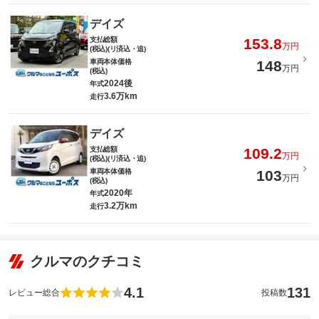
デイズ
支払総額
153.8
万円
(税込)(リ済込・追)
車両本体価格
148
万円
(税込)
2024後
年式
3.6万km
走行
デイズ
支払総額
109.2
万円
(税込)(リ済込・追)
車両本体価格
103
万円
(税込)
2020年
年式
3.2万km
走行
クルマのクチコミ
4.1
131
レビュー総合
投稿数