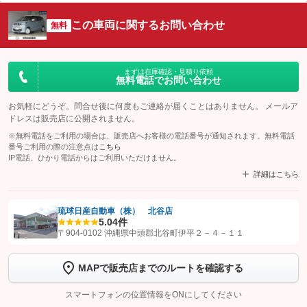
この車両に関するお問い合わせ
無料
まずは在庫確認・見積り依頼
無料電話でお問い合わせ
お気軽にどうぞ。問合せ後に何度もご連絡が届くことはありません。 メールア
ドレスは販売店に公開されません。
※無料電話をご利用の場合は、販売店へお客様の電話番号が通知されます。無料電話
番号ご利用の際の注意点は
こちら
IP電話、ひかり電話からはご利用いただけません。
詳細はこちら
琉球日産自動車（株） 北谷店
5.0
4件
【STEP1】
認証画面でグーネットを友だち追加してから「許可する」ボタンを押
〒904-0102 沖縄県中頭郡北谷町伊平２－４－１１
します
MAPで販売店までのルートを確認する
【STEP2】
トーク画面で
ボタンをタップして問い合わせを
完了してください。
スマートフォンの位置情報をONにしてください