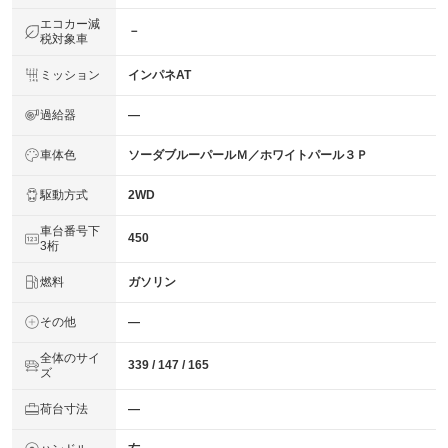
エコカー減
－
税対象車
ミッション
インパネAT
過給器
―
車体色
ソーダブルーパールＭ／ホワイトパール３Ｐ
駆動方式
2WD
車台番号下
450
3桁
燃料
ガソリン
その他
―
全体のサイ
339 / 147 / 165
ズ
荷台寸法
―