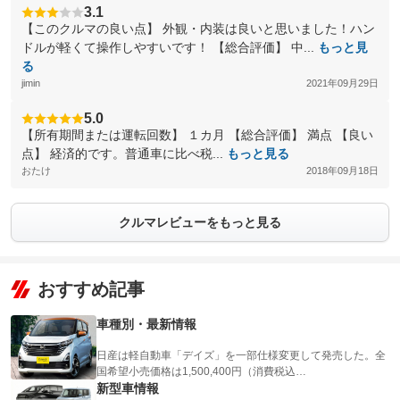
3.1
【このクルマの良い点】 外観・内装は良いと思いました！ハン
ドルが軽くて操作しやすいです！ 【総合評価】 中...
もっと見
る
jimin
2021年09月29日
5.0
【所有期間または運転回数】 １カ月 【総合評価】 満点 【良い
点】 経済的です。普通車に比べ税...
もっと見る
おたけ
2018年09月18日
クルマレビューをもっと見る
おすすめ記事
車種別・最新情報
日産は軽自動車「デイズ」を一部仕様変更して発売した。全
国希望小売価格は1,500,400円（消費税込…
新型車情報