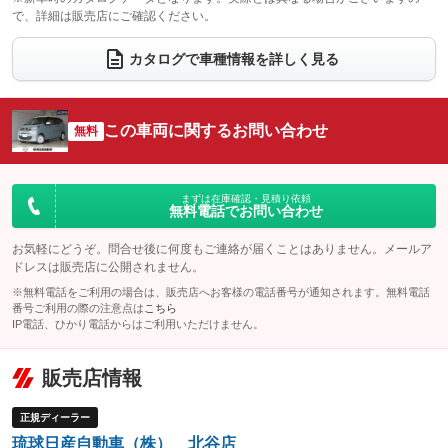
で、詳細は販売店にご確認ください。
ウォークスルー
後席モニター
：装備なし
：装備なし
電動リアゲート
フロントカメラ
カタログで車種情報を詳しく見る
：装備なし
：装備あり
シートエアコン
全周囲カメラ
：装備なし
：装備あり
サイドカメラ
ルーフレール
この車両に関するお問い合わせ
：装備あり
無料
：装備なし
エアサスペンション
ヘッドライトウォッシャー
：装備なし
：装備なし
装備略号／用語解説
まずは在庫確認・見積り依頼
無料電話でお問い合わせ
お気軽にどうぞ。問合せ後に何度もご連絡が届くことはありません。メールア
ドレスは販売店に公開されません。
※無料電話をご利用の場合は、販売店へお客様の電話番号が通知されます。無料電話
番号ご利用の際の注意点は
こちら
IP電話、ひかり電話からはご利用いただけません。
販売店情報
正規ディーラー
琉球日産自動車（株） 北谷店