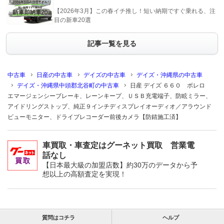
【2026年3月】この春イチ推し！短い納期ですぐ乗れる、注
目の新車20選
記事一覧を見る
中古車
日産の中古車
デイズの中古車
デイズ・沖縄県の中古車
デイズ・沖縄県中頭郡北谷町の中古車
日産 デイズ ６６０ ボレロ
エマージェンシーブレーキ、レーンキープ、ＵＳＢ充電端子、防眩ミラー、
アイドリングストップ、純正９インチディスプレイオーディオ／アラウンド
ビューモニター、ドライブレコーダー前後カメラ【防錆施工済】
車買取・車査定はグーネット買取 営業電
話なし
【日本最大級の加盟店数】約30万のデータから予
想以上の高額査定を実現！
質問はコチラ
ヘルプ