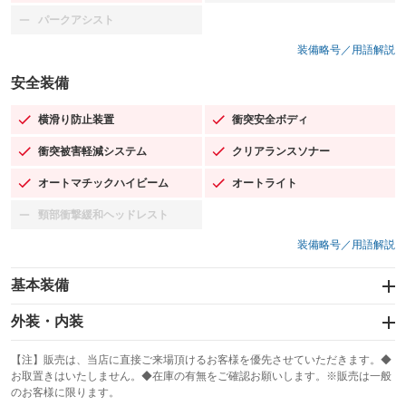
パークアシスト
：装備なし
装備略号／用語解説
安全装備
横滑り防止装置
衝突安全ボディ
：装備あり
：装備あり
衝突被害軽減システム
クリアランスソナー
：装備あり
：装備あり
オートマチックハイビーム
オートライト
：装備あり
：装備あり
頸部衝撃緩和ヘッドレスト
：装備なし
装備略号／用語解説
基本装備
エアバッグ：運転席/助手席/サイド
外装・内装
：装備あり
スライドドア
カーナビ
：装備なし
：装備なし
【注】販売は、当店に直接ご来場頂けるお客様を優先させていただきます。◆
お取置きはいたしません。◆在庫の有無をご確認お願いします。※販売は一般
サンルーフ
ABS
TV
：装備なし
：装備あり
：装備なし
のお客様に限ります。