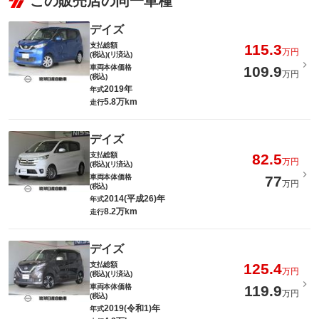
この販売店の同一車種
デイズ
支払総額
115.3
万円
(税込)(リ済込)
車両本体価格
109.9
万円
(税込)
2019年
年式
5.8万km
走行
デイズ
支払総額
82.5
万円
(税込)(リ済込)
車両本体価格
77
万円
(税込)
2014(平成26)年
年式
8.2万km
走行
デイズ
支払総額
125.4
万円
(税込)(リ済込)
車両本体価格
119.9
万円
(税込)
2019(令和1)年
年式