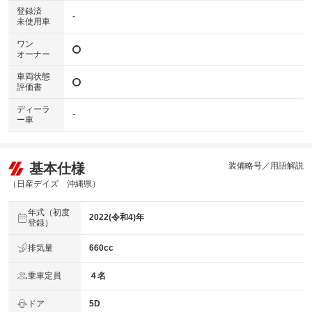
登録済
-
未使用車
ワン
オーナー
車両状態
評価書
ディーラ
-
ー車
基本仕様
装備略号／用語解説
（日産デイズ 沖縄県）
年式（初度
2022(令和4)年
登録）
排気量
660cc
乗車定員
４名
ドア
5D