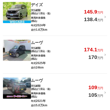
デイズ
支払総額
145.9
万円
(税込)(リ済込・追)
車両本体価格
138.4
万円
(税込)
2024年
年式
1.6万km
走行
ムーヴ
支払総額
174.1
万円
(税込)(リ済込・追)
車両本体価格
170
万円
(税込)
2025年
年式
24km
走行
ムーヴ
支払総額
109
万円
(税込)(リ済込・追)
車両本体価格
105
万円
(税込)
2021年
年式
5.0万km
走行