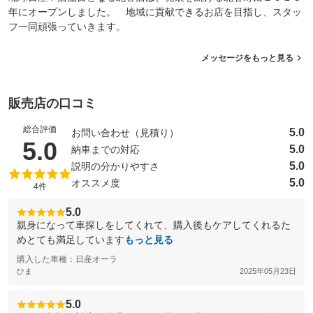
年にオープンしました。 地域に貢献できるお店を目指し、スタッ
フ一同頑張っていきます。
メッセージをもっと見る
販売店の口コミ
総合評価
5.0
お問い合わせ（見積り）
（5点満点中）
5.0
5.0
納車までの対応
5.0
説明の分かりやすさ
5.0
オススメ度
4件
5.0
親身になって車探しをしてくれて、購入後もケアしてくれるた
めとても満足しています
もっと見る
購入した車種：日産オーラ
ひま
2025年05月23日
5.0