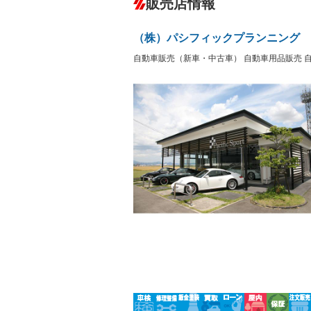
販売店情報
オーディオ：ミュージックプレイヤー接
盗難防止システム
アイドリ
－
ヘッドライトウォッシャ
革シート
－
（株）パシフィックプランニング
ー
Bluetooth接続
100V電源
－
自動車販売（新車・中古車） 自動車用品販売 
LEDヘッドランプ
HID(キ
－
レンタカーアップ
展示・試
－
－
ETC2.0
エアロ
－
ランフラットタイヤ
パワーシ
－
フルフラットシート
チップア
－
－
シートヒーター
ウォーク
－
フロントカメラ
シートエ
－
－
ルーフレール
エアサス
－