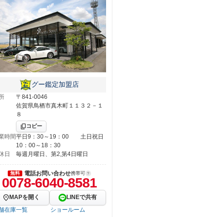
グー鑑定加盟店
所
〒841-0046
佐賀県鳥栖市真木町１１３２－１
８
コピー
業時間
平日9：30～19：00 土日祝日
10：00～18：30
休日
毎週月曜日、第2,第4日曜日
電話お問い合わせ
無料
携帯可
0078-6040-8581
MAPを開く
LINEで共有
舗在庫一覧
ショールーム