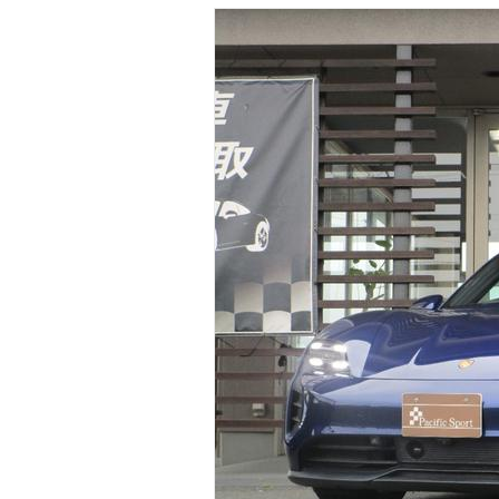
マガジン
車カタログ
自動車ローン
保険
レビュー
価格相場
教習所
用語集