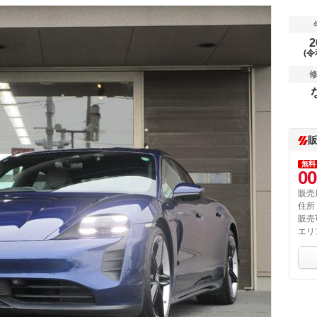
2
(令
無料
00
販売
住所
販売
エリ