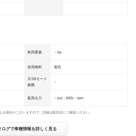
車両重量
－kg
使用燃料
電気
JC08モード
－
燃費
最高出力
－ps(－kW)/－rpm
なる場合がございますので、詳細は販売店にご確認ください。
タログで車種情報を詳しく見る