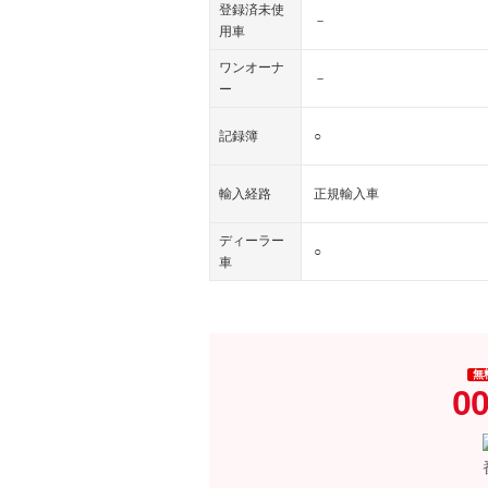
登録済未使
－
用車
ワンオーナ
－
ー
記録簿
○
輸入経路
正規輸入車
ディーラー
○
車
無
00