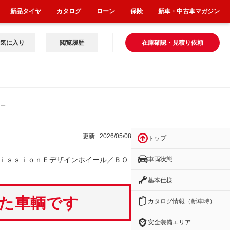
新品タイヤ
カタログ
ローン
保険
新車・中古車マガジン
気に入り
閲覧履歴
在庫確認・見積り依頼
イー
更新 : 2026/05/08
トップ
車両状態
ｉｓｓｉｏｎＥデザインホイール／ＢＯ
基本仕様
いた車輌です
カタログ情報（新車時）
安全装備エリア