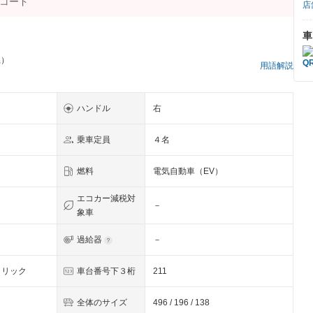
店
車
県）
用語解説
ハンドル
右
乗車定員
４名
燃料
電気自動車（EV）
エコカー減税対
－
象車
過給器
－
タリック
車台番号下３桁
211
全体のサイズ
496 / 196 / 138