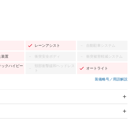
レーンアシスト
自動駐車システム
－
止装置
衝突安全ボディ
衝突被害軽減システム
－
－
チックハイビー
頸部衝撃緩和ヘッドレス
オートライト
－
ト
装備略号／用語解説
スライドドア
サンルーフ
－
－
Wエアコン
リフトアップ
－
－
TV
－
パワーステアリング
パワーウィンドウ