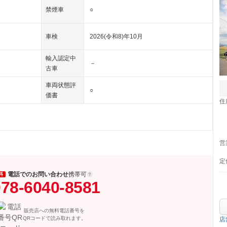
禁煙車
○
車検
2026(令和8)年10月
輸入認定中
－
古車
車両状態評
○
価書
住
営
定
電話でのお問い合わせ
携帯可
料
78-6040-8581
販売店への無料電話番号を
QRコードで読み取れます。
店