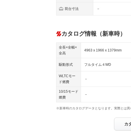
荷台寸法
－
カタログ情報（新車時）
全長×全幅×
4963 x 1966 x 1379mm
全高
駆動形式
フルタイム４WD
WLTCモー
－
ド燃費
10/15モード
－
燃費
※新車時のカタログデータとなります。実際とは異
カ