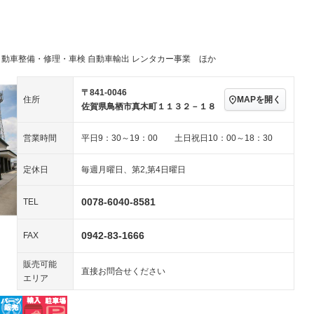
アルミホイール：21イ
続可
－ビジュアル
－
ンチ
ングストップ
ドライブレコーダー
USB入力端子
ハーフレザーシート
キーレス
－
クリーンディーゼル
センターデフロック
－
－
自動車整備・修理・車検 自動車輸出 レンタカー事業 ほか
セノンライト)
ポータブルナビ
バックカメラ
－
乗車
電動格納ミラー
スマートキー
ローダウン
－
〒841-0046
MAPを開く
住所
装備略号／用語解説
佐賀県鳥栖市真木町１１３２－１８
ート
3列シート
ベンチシート
－
－
営業時間
平日9：30～19：00 土日祝日10：00～18：30
ップシート
オットマン
電動格納サードシート
－
－
スルー
後席モニター
電動リアゲート
－
定休日
毎週月曜日、第2,第4日曜日
アコン
全周囲カメラ
サイドカメラ
－
0078-6040-8581
TEL
ペンション
0942-83-1666
FAX
装備略号／用語解説
販売可能
直接お問合せください
エリア