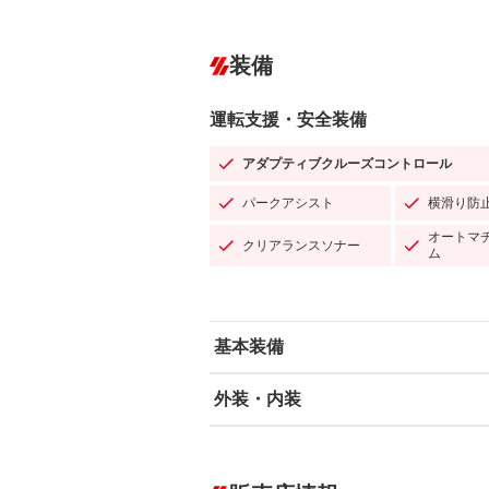
装備
運転支援・安全装備
アダプティブクルーズコントロール
パークアシスト
横滑り防
オートマ
クリアランスソナー
ム
基本装備
外装・内装
エアバッグ：運転席/助手席/サイド
ABS
エアコン
カーナビ：HDDナビ
ダウンヒルアシストコントロール
－