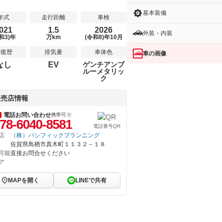
基本装備
年式
走行距離
車検
021
1.5
2026
外装・内装
和3)年
万km
(令和8)年10月
修復歴
排気量
車体色
車の画像
なし
EV
ゲンチアンブ
ルーメタリッ
ク
販売店情報
電話お問い合わせ
携帯可
78-6040-8581
電話番号QR
店
（株）パシフィックプランニング
佐賀県鳥栖市真木町１１３２－１８
可能
直接お問合せください
ア
MAPを開く
LINEで共有