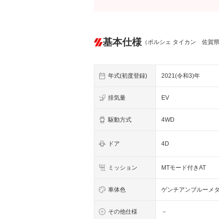
基本仕様
（ポルシェ タイカン 佐賀
年式(初度登録)
2021(令和3)年
排気量
EV
駆動方式
4WD
ドア
4D
ミッション
MTモード付きAT
車体色
ゲンチアンブルーメ
その他仕様
－