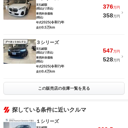
支払総額
376
万円
(税込)(リ済込)
車両本体価格
358
万円
(税込)
2025(令和7)年
年式
0.5万km
走行
３シリーズ
グーネットセレクト
支払総額
547
万円
(税込)(リ済込)
車両本体価格
528
万円
(税込)
2025(令和7)年
年式
0.4万km
走行
この販売店の在庫一覧を見る
探している条件に近いクルマ
１シリーズ
支払総額