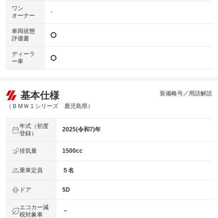
ワン
-
オーナー
車両状態
評価書
ディーラ
ー車
基本仕様
装備略号／用語解説
（ＢＭＷ１シリーズ 鹿児島県）
年式（初度
2025(令和7)年
登録）
排気量
1500cc
乗車定員
５名
ドア
5D
エコカー減
－
税対象車