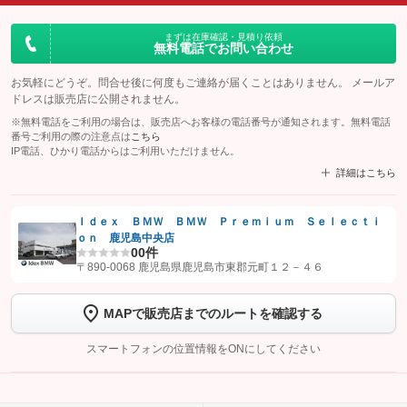
まずは在庫確認・見積り依頼
無料電話でお問い合わせ
お気軽にどうぞ。問合せ後に何度もご連絡が届くことはありません。 メールア
ドレスは販売店に公開されません。
※無料電話をご利用の場合は、販売店へお客様の電話番号が通知されます。無料電話
番号ご利用の際の注意点は
こちら
IP電話、ひかり電話からはご利用いただけません。
詳細はこちら
Ｉｄｅｘ ＢＭＷ ＢＭＷ Ｐｒｅｍｉｕｍ Ｓｅｌｅｃｔｉ
ｏｎ 鹿児島中央店
【STEP1】
認証画面でグーネットを友だち追加してから「許可する」ボタンを押
0
0件
します
〒890-0068 鹿児島県鹿児島市東郡元町１２－４６
【STEP2】
トーク画面で
ボタンをタップして問い合わせを
MAPで販売店までのルートを確認する
完了してください。
スマートフォンの位置情報をONにしてください
こちら