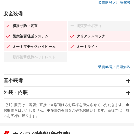
装備略号／用語解説
安全装備
横滑り防止装置
衝突安全ボディ
：装備あり
：装備なし
衝突被害軽減システム
クリアランスソナー
：装備あり
：装備あり
オートマチックハイビーム
オートライト
：装備あり
：装備あり
頸部衝撃緩和ヘッドレスト
：装備なし
装備略号／用語解説
基本装備
エアバッグ：運転席/助手席/サイド
外装・内装
：装備あり
スライドドア
カーナビ：SDナビ
：装備なし
：装備あり
【注】販売は、当店に直接ご来場頂けるお客様を優先させていただきます。◆
お取置きはいたしません。◆在庫の有無をご確認お願いします。※販売は一般
サンルーフ
ABS
TV
：装備なし
：装備あり
：装備なし
のお客様に限ります。
エアコン
Wエアコン
オーディオ
：装備あり
：装備なし
：装備なし
リフトアップ
パワーステアリング