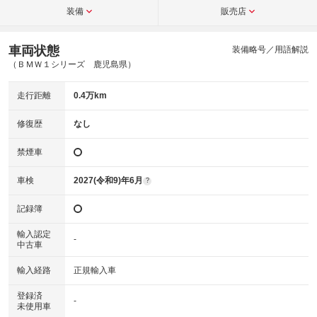
装備
販売店
車両状態
装備略号／用語解説
（ＢＭＷ１シリーズ 鹿児島県）
走行距離
0.4万km
修復歴
なし
禁煙車
車検
2027(令和9)年6月
?
記録簿
輸入認定
-
中古車
輸入経路
正規輸入車
登録済
-
未使用車