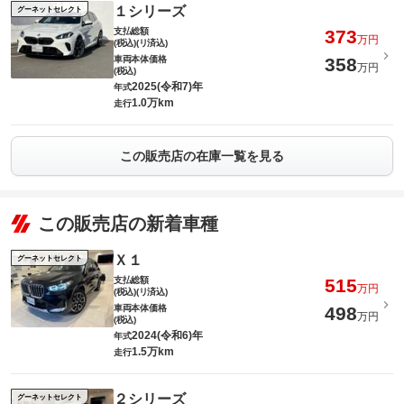
１シリーズ
グーネットセレクト
支払総額
373
万円
(税込)(リ済込)
車両本体価格
358
万円
(税込)
2025(令和7)年
年式
1.0万km
走行
この販売店の在庫一覧を見る
この販売店の新着車種
Ｘ１
グーネットセレクト
支払総額
515
万円
(税込)(リ済込)
車両本体価格
498
万円
(税込)
2024(令和6)年
年式
1.5万km
走行
２シリーズ
グーネットセレクト