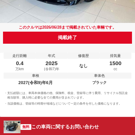
このクルマは2026/06/28まで掲載されていた車輛です。
掲載終了
走行距離
年式
修復歴
排気量
0.4
2025
1500
なし
万km
(令和7)年
cc
車検
車体色
2027(令和9)年6月
ブラック
支払総額には、車両本体価格の他、保険料、税金、登録等に伴う費用、リサイクル預託金
相当額等、購入時に必要な全ての費用が含まれています。
当該価格は、登録等の時期や地域などについて一定の条件を付した価格になります。
この車両に関するお問い合わせ
無料