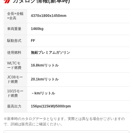
カタログ情報(新車時)
ビジュアル
：装備なし
：装備あり
：装備なし
ダウンヒルアシストコントロール
アルミホイール：18インチ
：装備なし
：装備あり
全長×全幅
4370x1800x1450mm
×全高
パワーウィンドウ
盗難防止システム
革シート
ハーフレザーシート
：装備あり
：装備あり
：装備なし
：装備なし
車両重量
1460kg
アイドリングストップ
ドライブレコーダー
キーレス
LEDヘッドランプ
：装備あり
：装備なし
：装備あり
：装備あり
USB入力端子
Bluetooth接続
駆動形式
FF
HID(キセノンライト)
ポータブルナビ
：装備なし
：装備あり
：装備なし
：装備なし
100V電源
クリーンディーゼル
バックカメラ
ETC2.0
使用燃料
無鉛プレミアムガソリン
：装備なし
：装備なし
：装備あり
：装備あり
センターデフロック
エアロ
スマートキー
：装備なし
WLTCモ
：装備なし
：装備あり
16.8km/リットル
ード燃費
レンタカーアップ
展示・試乗車
ローダウン
ランフラットタイヤ
：装備あり
：装備なし
：装備なし
：装備なし
JC08モー
20.1km/リットル
ド燃費
電動格納ミラー
パワーシート
3列シート
：装備あり
：装備あり
：装備なし
10/15モー
装備略号／用語解説
－km/リットル
ベンチシート
フルフラットシート
ド燃費
：装備なし
：装備なし
チップアップシート
オットマン
：装備なし
：装備なし
最高出力
156ps(115kW)/5000rpm
電動格納サードシート
シートヒーター
：装備なし
：装備あり
※新車時のカタログデータとなります。実際とは異なる場合がございますの
で、詳細は販売店にご確認ください。
ウォークスルー
後席モニター
：装備なし
：装備なし