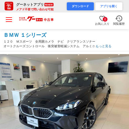
グーネットアプリ
RENEW
ダウンロード
アプリを開く
メアド不要で問い合わせ可能
0
お気に入り
閲覧履歴
ＢＭＷ １シリーズ
１２０ Ｍスポーツ 全周囲カメラ ナビ クリアランスソナー
オートクルーズコントロール 衝突被害軽減システム アルミホイ
もっと見る
ール パワーシート スマートキー ＡＴ 盗難防止システム Ａ
ＢＳ ＥＳＣ エアコン（鹿児島県）