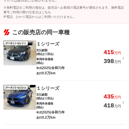
ドレスは販売店に公開されません。
※無料電話をご利用の場合は、販売店へお客様の電話番号が通知されます。無料電話
番号ご利用の際の注意点は
こちら
IP電話、ひかり電話からはご利用いただけません。
この販売店の同一車種
１シリーズ
グーネットセレクト
支払総額
415
万円
(税込)(リ済込)
車両本体価格
398
万円
(税込)
2025(令和7)年
年式
0.5万km
走行
１シリーズ
グーネットセレクト
支払総額
435
万円
(税込)(リ済込)
車両本体価格
418
万円
(税込)
2025(令和7)年
年式
0.2万km
走行