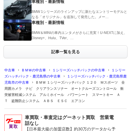
車種別・最新情報
BMW 1シリーズのラインアップに新たなエントリーモデルと
なる「オリジナル」を追加して発売した。メー…
車種別・最新情報
BMW＆MINIの車内エンタメがさらに充実！U-NEXTに加え、
Disney+、Hulu、TVer、…
記事一覧を見る
中古車
ＢＭＷの中古車
１シリーズハッチバックの中古車
１シリー
ズハッチバック・鹿児島県の中古車
１シリーズハッチバック・鹿児島県鹿
児島市の中古車
ＢＭＷ １シリーズハッチバック １２０ Ｍスポーツ 全
周囲カメラ ナビ クリアランスソナー オートクルーズコントロール 衝
突被害軽減システム アルミホイール パワーシート スマートキー Ａ
Ｔ 盗難防止システム ＡＢＳ ＥＳＣ エアコン
車買取・車査定はグーネット買取 営業電
話なし
【日本最大級の加盟店数】約30万のデータから予