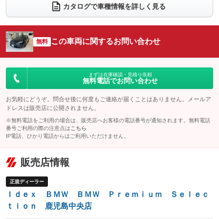
電動リアゲート
フロントカメラ
カタログで車種情報を詳しく見る
：装備あり
：装備あり
シートエアコン
全周囲カメラ
：装備なし
：装備あり
サイドカメラ
ルーフレール
この車両に関するお問い合わせ
：装備あり
無料
：装備なし
エアサスペンション
ヘッドライトウォッシャー
：装備なし
：装備なし
装備略号／用語解説
まずは在庫確認・見積り依頼
無料電話でお問い合わせ
お気軽にどうぞ。問合せ後に何度もご連絡が届くことはありません。メールア
ドレスは販売店に公開されません。
※無料電話をご利用の場合は、販売店へお客様の電話番号が通知されます。無料電話
番号ご利用の際の注意点は
こちら
IP電話、ひかり電話からはご利用いただけません。
販売店情報
正規ディーラー
Ｉｄｅｘ ＢＭＷ ＢＭＷ Ｐｒｅｍｉｕｍ Ｓｅｌｅｃ
ｔｉｏｎ 鹿児島中央店