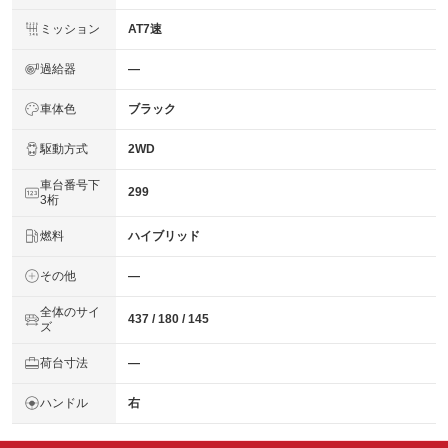
ミッション
AT7速
過給器
―
車体色
ブラック
駆動方式
2WD
車台番号下
299
3桁
燃料
ハイブリッド
その他
―
全体のサイ
437 / 180 / 145
ズ
荷台寸法
―
ハンドル
右