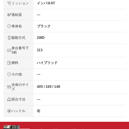
ミッション
インパネAT
過給器
―
車体色
ブラック
駆動方式
2WD
車台番号下
113
3桁
燃料
ハイブリッド
その他
―
全体のサイ
405 / 169 / 148
ズ
荷台寸法
―
ハンドル
右