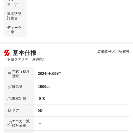
-
オーナー
車両状態
-
評価書
ディーラ
-
ー車
基本仕様
装備略号／用語解説
（トヨタアクア 沖縄県）
年式（初度
2024(令和6)年
登録）
排気量
1500cc
乗車定員
５名
ドア
5D
エコカー減
－
税対象車