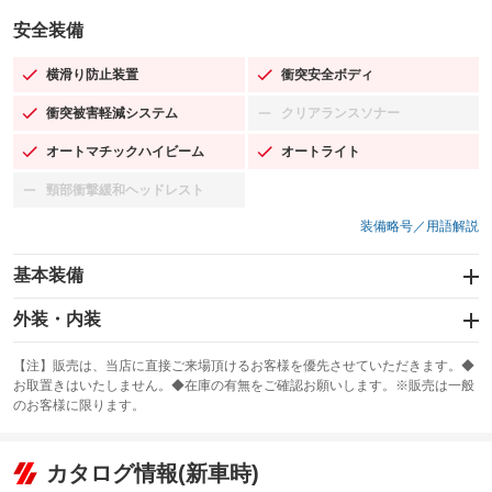
安全装備
横滑り防止装置
衝突安全ボディ
：装備あり
：装備あり
衝突被害軽減システム
クリアランスソナー
：装備あり
：装備なし
オートマチックハイビーム
オートライト
：装備あり
：装備あり
頸部衝撃緩和ヘッドレスト
：装備なし
装備略号／用語解説
基本装備
エアバッグ：運転席/助手席/サイド
外装・内装
：装備あり
スライドドア
カーナビ：SDナビ
：装備なし
：装備あり
【注】販売は、当店に直接ご来場頂けるお客様を優先させていただきます。◆
お取置きはいたしません。◆在庫の有無をご確認お願いします。※販売は一般
サンルーフ
ABS
TV
：装備なし
：装備あり
：装備なし
のお客様に限ります。
エアコン
Wエアコン
オーディオ：ミュージックプレイヤー接続可
：装備あり
：装備なし
：装備あり
リフトアップ
パワーステアリング
カタログ情報(新車時)
ビジュアル
：装備なし
：装備あり
：装備なし