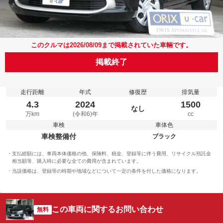
このクルマは2026/08/09まで掲載されていた車輛です。
掲載終了
走行距離
年式
修復歴
排気量
4.3
2024
1500
なし
万km
(令和6)年
cc
車検
車体色
車検整備付
ブラック
支払総額には、車両本体価格の他、保険料、税金、登録等に伴う費用、リサイクル預託金
相当額等、購入時に必要な全ての費用が含まれています。
当該価格は、登録等の時期や地域などについて一定の条件を付した価格になります。
この車両に関するお問い合わせ
無料