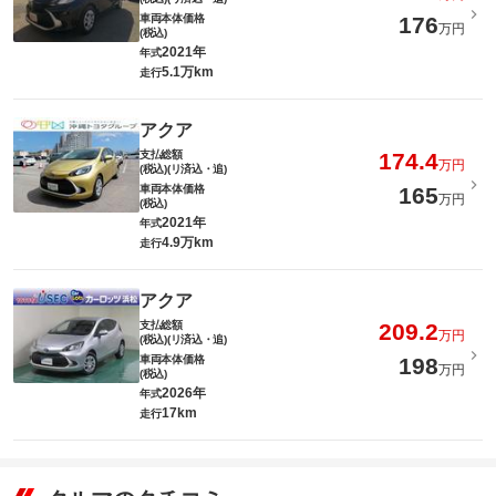
車両本体価格
176
万円
(税込)
2021年
年式
5.1万km
走行
アクア
支払総額
174.4
万円
(税込)(リ済込・追)
車両本体価格
165
万円
(税込)
2021年
年式
4.9万km
走行
アクア
支払総額
209.2
万円
(税込)(リ済込・追)
車両本体価格
198
万円
(税込)
2026年
年式
17km
走行