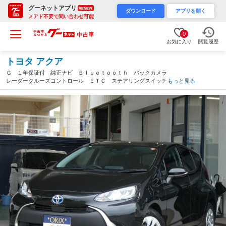
グーネットアプリ
RENEW
ダウンロード
アプリを開く
メアド不要で問い合わせ可能
0
お気に入り
閲覧履歴
トヨタ アクア
Ｇ １年保証付 純正ナビ Ｂｌｕｅｔｏｏｔｈ バックカメラ
レーダークルーズコントロール ＥＴＣ ステアリングスイッチ
もっと見る
衝突被害軽減ブレーキ 車線逸脱警報機能 ＬＥＤヘッドライト
ＡＣ１００Ｖ（沖縄県）