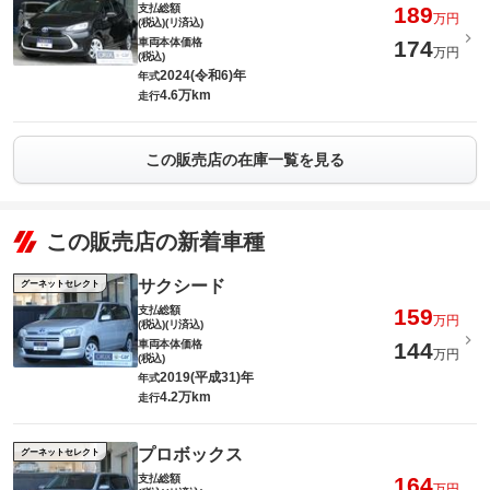
支払総額
189
万円
(税込)(リ済込)
車両本体価格
174
万円
(税込)
2024(令和6)年
年式
4.6万km
走行
この販売店の在庫一覧を見る
この販売店の新着車種
サクシード
グーネットセレクト
支払総額
159
万円
(税込)(リ済込)
車両本体価格
144
万円
(税込)
2019(平成31)年
年式
4.2万km
走行
プロボックス
グーネットセレクト
支払総額
164
万円