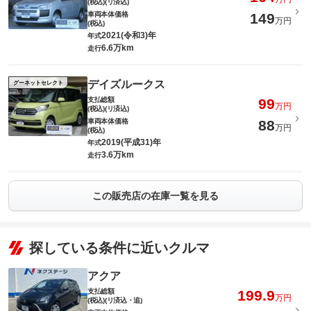
(税込)(リ済込)
車両本体価格
149
万円
(税込)
2021(令和3)年
年式
6.6万km
走行
デイズルークス
グーネットセレクト
支払総額
99
万円
(税込)(リ済込)
車両本体価格
88
万円
(税込)
2019(平成31)年
年式
3.6万km
走行
この販売店の在庫一覧を見る
探している条件に近いクルマ
アクア
支払総額
199.9
万円
(税込)(リ済込・追)