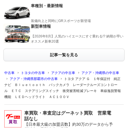
車種別・最新情報
装備向上と同時にGRスポーツが新登場
新型車情報
【2026年8月】人気のハイエースにすぐ乗れる!? 納期が早い
オススメ新車20選
記事一覧を見る
中古車
トヨタの中古車
アクアの中古車
アクア・沖縄県の中古車
アクア・沖縄県那覇市の中古車
トヨタ アクア Ｇ １年保証付 純正
ナビ Ｂｌｕｅｔｏｏｔｈ バックカメラ レーダークルーズコントロー
ル ＥＴＣ ステアリングスイッチ 衝突被害軽減ブレーキ 車線逸脱警報
機能 ＬＥＤヘッドライト ＡＣ１００Ｖ
車買取・車査定はグーネット買取 営業電
話なし
【日本最大級の加盟店数】約30万のデータから予