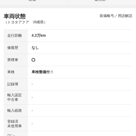
車両状態
装備略号／用語解説
（トヨタアクア 沖縄県）
走行距離
4.3万km
修復歴
なし
禁煙車
車検
車検整備付
?
記録簿
-
輸入認定
-
中古車
輸入経路
-
登録済
-
未使用車
ワン