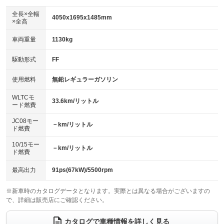
ダウンヒルアシストコントロール
アルミホイール
：装備なし
：装備なし
全長×全幅
4050x1695x1485mm
×全高
パワーウィンドウ
盗難防止システム
革シート
ハーフレザーシート
：装備あり
：装備あり
：装備なし
：装備なし
車両重量
1130kg
アイドリングストップ
ドライブレコーダー
キーレス
LEDヘッドランプ
：装備なし
：装備なし
：装備あり
：装備あり
USB入力端子
Bluetooth接続
駆動形式
FF
HID(キセノンライト)
ポータブルナビ
：装備あり
：装備あり
：装備なし
：装備なし
100V電源
クリーンディーゼル
バックカメラ
ETC
使用燃料
無鉛レギュラーガソリン
：装備あり
：装備なし
：装備あり
：装備あり
センターデフロック
エアロ
スマートキー
：装備なし
WLTCモ
：装備なし
：装備あり
33.6km/リットル
ード燃費
レンタカーアップ
展示・試乗車
ローダウン
ランフラットタイヤ
：装備あり
：装備なし
：装備なし
：装備なし
JC08モー
－km/リットル
ド燃費
電動格納ミラー
パワーシート
3列シート
：装備あり
：装備なし
：装備なし
10/15モー
装備略号／用語解説
－km/リットル
ベンチシート
フルフラットシート
ド燃費
：装備なし
：装備なし
チップアップシート
オットマン
：装備なし
：装備なし
最高出力
91ps(67kW)/5500rpm
電動格納サードシート
シートヒーター
：装備なし
：装備なし
※新車時のカタログデータとなります。実際とは異なる場合がございますの
で、詳細は販売店にご確認ください。
ウォークスルー
後席モニター
：装備なし
：装備なし
電動リアゲート
フロントカメラ
カタログで車種情報を詳しく見る
：装備なし
：装備なし