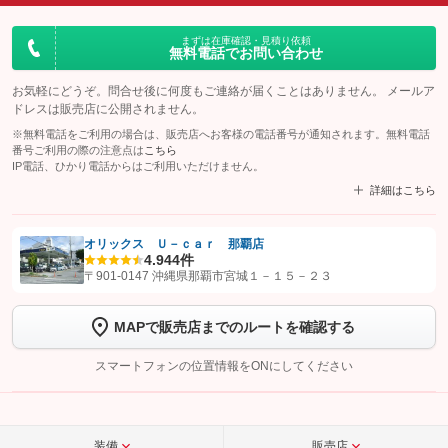
まずは在庫確認・見積り依頼
無料電話でお問い合わせ
お気軽にどうぞ。問合せ後に何度もご連絡が届くことはありません。 メールア
ドレスは販売店に公開されません。
※無料電話をご利用の場合は、販売店へお客様の電話番号が通知されます。無料電話
番号ご利用の際の注意点は
こちら
IP電話、ひかり電話からはご利用いただけません。
詳細はこちら
オリックス Ｕ－ｃａｒ 那覇店
4.9
44件
【STEP1】
認証画面でグーネットを友だち追加してから「許可する」ボタンを押
〒901-0147 沖縄県那覇市宮城１－１５－２３
します
MAPで販売店までのルートを確認する
【STEP2】
トーク画面で
ボタンをタップして問い合わせを
完了してください。
スマートフォンの位置情報をONにしてください
こちら
装備
販売店