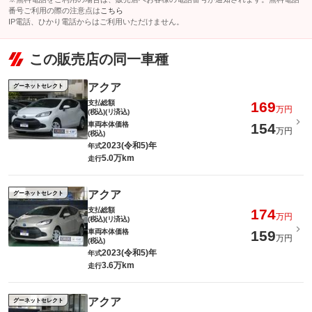
番号ご利用の際の注意点は
こちら
IP電話、ひかり電話からはご利用いただけません。
この販売店の同一車種
アクア
グーネットセレクト
支払総額
169
万円
(税込)(リ済込)
車両本体価格
154
万円
(税込)
2023(令和5)年
年式
5.0万km
走行
アクア
グーネットセレクト
支払総額
174
万円
(税込)(リ済込)
車両本体価格
159
万円
(税込)
2023(令和5)年
年式
3.6万km
走行
アクア
グーネットセレクト