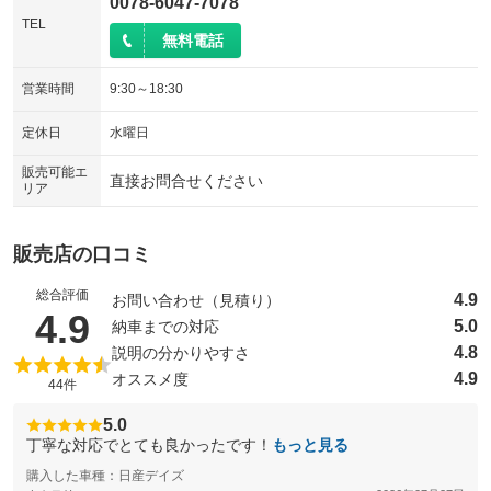
0078-6047-7078
TEL
無料電話
営業時間
9:30～18:30
定休日
水曜日
販売可能エ
直接お問合せください
リア
販売店の口コミ
総合評価
4.9
お問い合わせ（見積り）
（5点満点中）
4.9
5.0
納車までの対応
4.8
説明の分かりやすさ
4.9
オススメ度
44件
5.0
丁寧な対応でとても良かったです！
もっと見る
購入した車種：日産デイズ