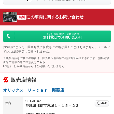
シートエアコン
全周囲カメラ
：装備なし
：装備なし
サイドカメラ
ルーフレール
この車両に関するお問い合わせ
：装備なし
無料
：装備なし
エアサスペンション
ヘッドライトウォッシャー
：装備なし
：装備なし
装備略号／用語解説
まずは在庫確認・見積り依頼
無料電話でお問い合わせ
お気軽にどうぞ。問合せ後に何度もご連絡が届くことはありません。メールア
ドレスは販売店に公開されません。
※無料電話をご利用の場合は、販売店へお客様の電話番号が通知されます。無料電話
番号ご利用の際の注意点は
こちら
IP電話、ひかり電話からはご利用いただけません。
販売店情報
オリックス Ｕ－ｃａｒ 那覇店
901-0147
住所
MAP
沖縄県那覇市宮城１－１５－２３