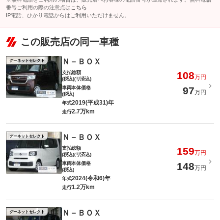
番号ご利用の際の注意点は
こちら
IP電話、ひかり電話からはご利用いただけません。
この販売店の同一車種
Ｎ－ＢＯＸ
グーネットセレクト
支払総額
108
万円
(税込)(リ済込)
車両本体価格
97
万円
(税込)
2019(平成31)年
年式
2.7万km
走行
Ｎ－ＢＯＸ
グーネットセレクト
支払総額
159
万円
(税込)(リ済込)
車両本体価格
148
万円
(税込)
2024(令和6)年
年式
1.2万km
走行
Ｎ－ＢＯＸ
グーネットセレクト