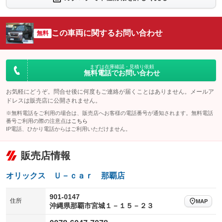
：装備なし
：装備なし
シートエアコン
全周囲カメラ
：装備なし
：装備なし
この車両に関するお問い合わせ
サイドカメラ
無料
ルーフレール
：装備なし
：装備なし
エアサスペンション
ヘッドライトウォッシャー
：装備なし
：装備なし
装備略号／用語解説
まずは在庫確認・見積り依頼
無料電話でお問い合わせ
お気軽にどうぞ。問合せ後に何度もご連絡が届くことはありません。メールア
ドレスは販売店に公開されません。
※無料電話をご利用の場合は、販売店へお客様の電話番号が通知されます。無料電話
番号ご利用の際の注意点は
こちら
IP電話、ひかり電話からはご利用いただけません。
販売店情報
オリックス Ｕ－ｃａｒ 那覇店
901-0147
住所
MAP
沖縄県那覇市宮城１－１５－２３