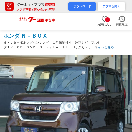
グーネットアプリ
RENEW
ダウンロード
アプリを開く
メアド不要で問い合わせ可能
0
お気に入り
閲覧履歴
ホンダ Ｎ－ＢＯＸ
Ｇ・Ｌターボホンダセンシング １年保証付き 純正ナビ フルセ
グＴＶ ＣＤ ＤＶＤ Ｂｌｕｅｔｏｏｔｈ バックカメラ 両側
もっと見る
パワースライドドア アダプティブクルーズコントロール ＥＴ
Ｃ 純正ドラレコ ＵＳＢポート 衝突被害軽減ブレーキ（沖縄
県）