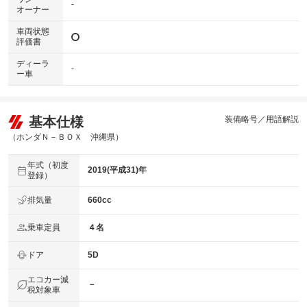
-
オーナー
車両状態
評価書
ディーラ
-
ー車
基本仕様
装備略号／用語解説
（ホンダＮ－ＢＯＸ 沖縄県）
年式（初度
2019(平成31)年
登録）
排気量
660cc
乗車定員
４名
ドア
5D
エコカー減
－
税対象車