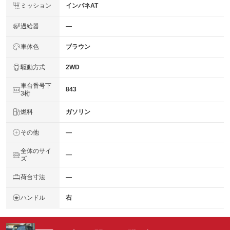
ミッション
インパネAT
過給器
―
車体色
ブラウン
駆動方式
2WD
車台番号下
843
3桁
燃料
ガソリン
その他
―
全体のサイ
―
ズ
荷台寸法
―
ハンドル
右