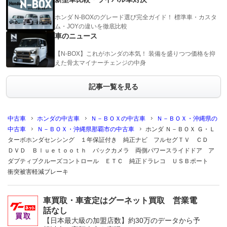
ホンダ N-BOXのグレード選び完全ガイド！ 標準車・カスタ
ム・JOYの違いを徹底比較
車のニュース
【N-BOX】これがホンダの本気！ 装備を盛りつつ価格を抑
えた骨太マイナーチェンジの中身
記事一覧を見る
中古車
ホンダの中古車
Ｎ－ＢＯＸの中古車
Ｎ－ＢＯＸ・沖縄県の
中古車
Ｎ－ＢＯＸ・沖縄県那覇市の中古車
ホンダ Ｎ－ＢＯＸ Ｇ・Ｌ
ターボホンダセンシング １年保証付き 純正ナビ フルセグＴＶ ＣＤ
ＤＶＤ Ｂｌｕｅｔｏｏｔｈ バックカメラ 両側パワースライドドア ア
ダプティブクルーズコントロール ＥＴＣ 純正ドラレコ ＵＳＢポート
衝突被害軽減ブレーキ
車買取・車査定はグーネット買取 営業電
話なし
【日本最大級の加盟店数】約30万のデータから予