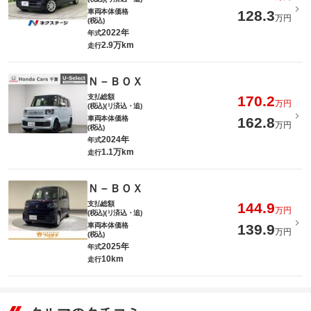
車両本体価格
128.3
万円
(税込)
2022年
年式
2.9万km
走行
Ｎ－ＢＯＸ
支払総額
170.2
万円
(税込)(リ済込・追)
車両本体価格
162.8
万円
(税込)
2024年
年式
1.1万km
走行
Ｎ－ＢＯＸ
支払総額
144.9
万円
(税込)(リ済込・追)
車両本体価格
139.9
万円
(税込)
2025年
年式
10km
走行