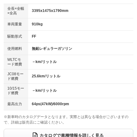
ダウンヒルアシストコントロール
：装備なし
アルミホイール
全長×全幅
：装備なし
3395x1475x1790mm
×全高
パワーウィンドウ
盗難防止システム
：装備あり
：装備あり
革シート
ハーフレザーシート
：装備なし
：装備なし
車両重量
910kg
アイドリングストップ
ドライブレコーダー
：装備あり
：装備なし
キーレス
LEDヘッドランプ
：装備あり
：装備あり
USB入力端子
Bluetooth接続
駆動形式
FF
：装備あり
：装備あり
HID(キセノンライト)
ポータブルナビ
：装備なし
：装備なし
100V電源
クリーンディーゼル
使用燃料
無鉛レギュラーガソリン
：装備なし
：装備なし
バックカメラ
ETC
：装備あり
：装備あり
センターデフロック
：装備なし
WLTCモ
エアロ
スマートキー
－km/リットル
：装備なし
：装備あり
ード燃費
レンタカーアップ
展示・試乗車
：装備なし
：装備なし
ローダウン
ランフラットタイヤ
：装備なし
：装備なし
JC08モー
25.6km/リットル
ド燃費
電動格納ミラー
：装備あり
パワーシート
3列シート
：装備なし
：装備なし
10/15モー
装備略号／用語解説
－km/リットル
ド燃費
ベンチシート
フルフラットシート
：装備あり
：装備なし
チップアップシート
オットマン
最高出力
64ps(47kW)/6000rpm
：装備あり
：装備なし
電動格納サードシート
シートヒーター
：装備なし
：装備なし
※新車時のカタログデータとなります。実際とは異なる場合がございますの
で、詳細は販売店にご確認ください。
ウォークスルー
後席モニター
：装備なし
：装備なし
カタログで車種情報を詳しく見る
電動リアゲート
フロントカメラ