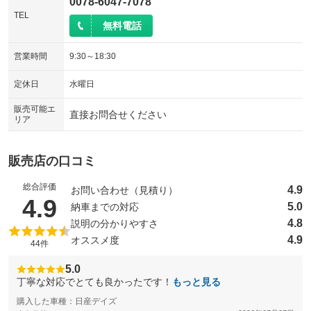
0078-6047-7078
TEL
無料電話
営業時間
9:30～18:30
定休日
水曜日
販売可能エ
直接お問合せください
リア
販売店の口コミ
総合評価
4.9
お問い合わせ（見積り）
（5点満点中）
4.9
5.0
納車までの対応
4.8
説明の分かりやすさ
4.9
オススメ度
44件
5.0
丁寧な対応でとても良かったです！
もっと見る
購入した車種：日産デイズ