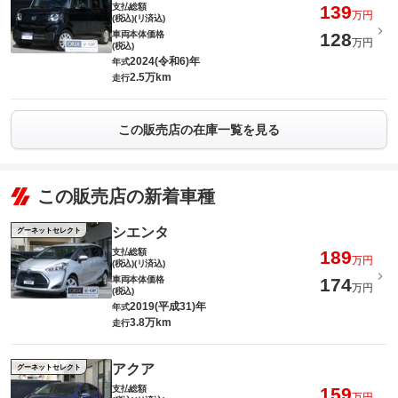
支払総額
139
万円
(税込)(リ済込)
車両本体価格
128
万円
(税込)
2024(令和6)年
年式
2.5万km
走行
この販売店の在庫一覧を見る
この販売店の新着車種
シエンタ
グーネットセレクト
支払総額
189
万円
(税込)(リ済込)
車両本体価格
174
万円
(税込)
2019(平成31)年
年式
3.8万km
走行
アクア
グーネットセレクト
支払総額
159
万円