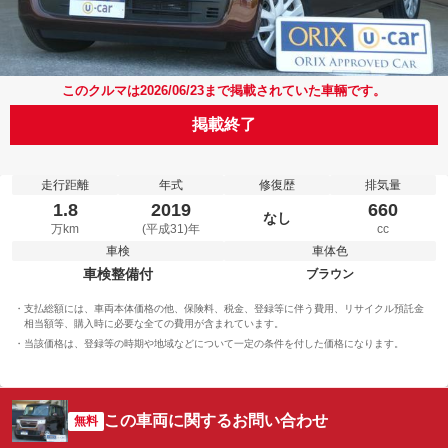
このクルマは2026/06/23まで掲載されていた車輛です。
掲載終了
走行距離
年式
修復歴
排気量
1.8
2019
660
なし
万km
(平成31)年
cc
車検
車体色
車検整備付
ブラウン
支払総額には、車両本体価格の他、保険料、税金、登録等に伴う費用、リサイクル預託金
相当額等、購入時に必要な全ての費用が含まれています。
当該価格は、登録等の時期や地域などについて一定の条件を付した価格になります。
この車両に関するお問い合わせ
無料