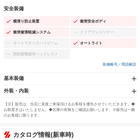
安全装備
横滑り防止装置
衝突安全ボディ
：装備あり
：装備あり
衝突被害軽減システム
クリアランスソナー
：装備あり
：装備なし
オートマチックハイビーム
オートライト
：装備なし
：装備あり
頸部衝撃緩和ヘッドレスト
：装備なし
装備略号／用語解説
基本装備
エアバッグ：運転席/助手席/サイド
外装・内装
：装備あり
スライドドア：両面電動
カーナビ：メモリーナビ他
：装備あり
：装備あり
【注】販売は、当店に直接ご来場頂けるお客様を優先させていただきます。◆
お取置きはいたしません。◆在庫の有無をご確認お願いします。※販売は一般
サンルーフ
ABS
TV：ワンセグ
：装備なし
：装備あり
：装備あり
のお客様に限ります。
エアコン
Wエアコン
オーディオ：CDまたはCDチェンジャー／ミュージックプレイヤー接続
：装備あり
：装備なし
：装備あり
可
リフトアップ
パワーステアリング
カタログ情報(新車時)
：装備なし
：装備あり
ビジュアル：-／DVD再生
：装備あり