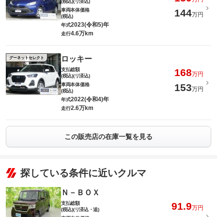
(税込)(リ済込)
車両本体価格
144
万円
(税込)
2023(令和5)年
年式
4.6万km
走行
ロッキー
グーネットセレクト
支払総額
168
万円
(税込)(リ済込)
車両本体価格
153
万円
(税込)
2022(令和4)年
年式
2.6万km
走行
この販売店の在庫一覧を見る
探している条件に近いクルマ
Ｎ－ＢＯＸ
支払総額
91.9
万円
(税込)(リ済込・追)