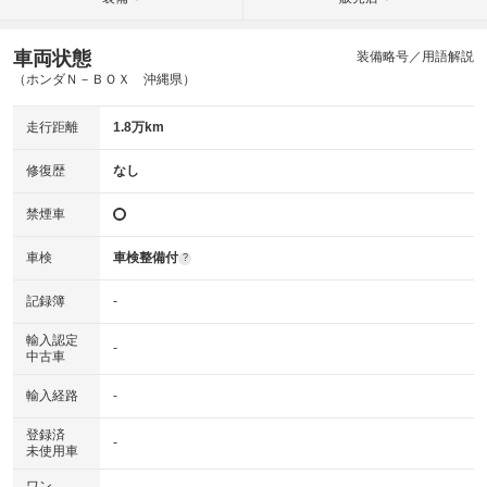
車両状態
装備略号／用語解説
（ホンダＮ－ＢＯＸ 沖縄県）
走行距離
1.8万km
修復歴
なし
禁煙車
車検
車検整備付
?
記録簿
-
輸入認定
-
中古車
輸入経路
-
登録済
-
未使用車
ワン