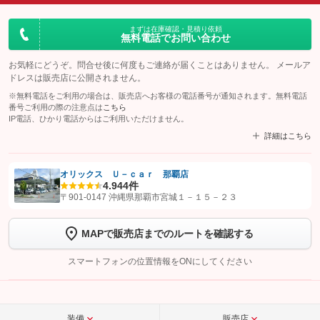
まずは在庫確認・見積り依頼
無料電話でお問い合わせ
お気軽にどうぞ。問合せ後に何度もご連絡が届くことはありません。 メールア
ドレスは販売店に公開されません。
※無料電話をご利用の場合は、販売店へお客様の電話番号が通知されます。無料電話
番号ご利用の際の注意点は
こちら
IP電話、ひかり電話からはご利用いただけません。
詳細はこちら
オリックス Ｕ－ｃａｒ 那覇店
4.9
44件
【STEP1】
認証画面でグーネットを友だち追加してから「許可する」ボタンを押
〒901-0147 沖縄県那覇市宮城１－１５－２３
します
MAPで販売店までのルートを確認する
【STEP2】
トーク画面で
ボタンをタップして問い合わせを
完了してください。
スマートフォンの位置情報をONにしてください
こちら
装備
販売店