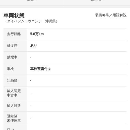
車両状態
装備略号／用語解説
（ダイハツムーヴコンテ 沖縄県）
走行距離
5.8万km
修復歴
あり
禁煙車
-
車検
車検整備付
?
記録簿
-
輸入認定
-
中古車
輸入経路
-
登録済
-
未使用車
ワン