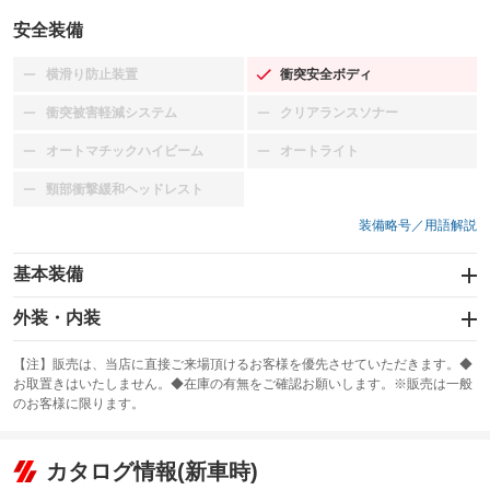
安全装備
横滑り防止装置
衝突安全ボディ
：装備なし
：装備あり
衝突被害軽減システム
クリアランスソナー
：装備なし
：装備なし
オートマチックハイビーム
オートライト
：装備なし
：装備なし
頸部衝撃緩和ヘッドレスト
：装備なし
装備略号／用語解説
基本装備
エアバッグ：運転席/助手席
外装・内装
：装備あり
スライドドア
カーナビ：CDナビ
：装備なし
：装備あり
【注】販売は、当店に直接ご来場頂けるお客様を優先させていただきます。◆
お取置きはいたしません。◆在庫の有無をご確認お願いします。※販売は一般
サンルーフ
ABS
TV：フルセグ
：装備なし
：装備あり
：装備あり
のお客様に限ります。
エアコン
Wエアコン
オーディオ：CDまたはCDチェンジャー
：装備あり
：装備なし
：装備あり
リフトアップ
パワーステアリング
カタログ情報(新車時)
ビジュアル
：装備なし
：装備あり
：装備なし