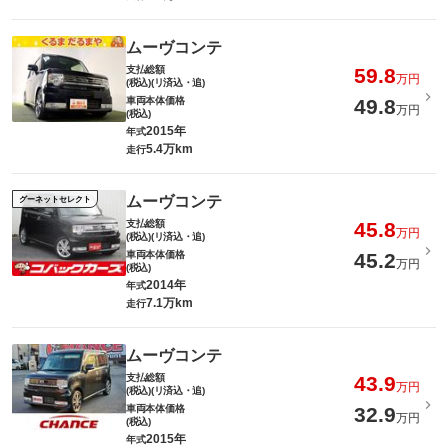
ムーヴコンテ
支払総額
59.8
万円
(税込)(リ済込・追)
車両本体価格
49.8
万円
(税込)
2015年
年式
5.4万km
走行
ムーヴコンテ
グーネットセレクト
支払総額
45.8
万円
(税込)(リ済込・追)
車両本体価格
45.2
万円
(税込)
2014年
年式
7.1万km
走行
ムーヴコンテ
支払総額
43.9
万円
(税込)(リ済込・追)
車両本体価格
32.9
万円
(税込)
2015年
年式