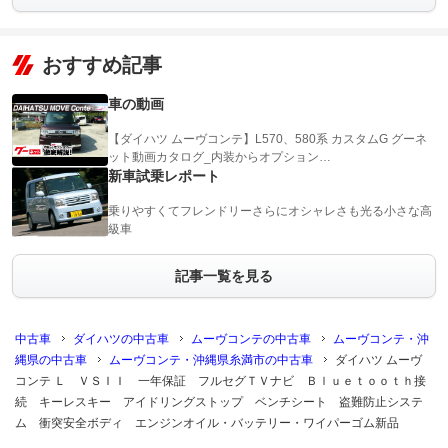
おすすめ記事
車の動画
【ダイハツ ムーヴコンテ】L570、580系 カスタムG グーネ
ット動画カタログ_内装からオプション…
新車試乗レポート
乗りやすくてフレンドリーさらにオシャレさも光る小さな高
級車
記事一覧を見る
中古車
ダイハツの中古車
ムーヴコンテの中古車
ムーヴコンテ・沖
縄県の中古車
ムーヴコンテ・沖縄県糸満市の中古車
ダイハツ ムーヴ
コンテ Ｌ ＶＳＩＩ 一年保証 フルセグＴＶナビ Ｂｌｕｅｔｏｏｔｈ接
続 キーレスキー アイドリングストップ ベンチシート 盗難防止システ
ム 衝突安全ボディ エンジンオイル・バッテリー・ワイパーゴム新品