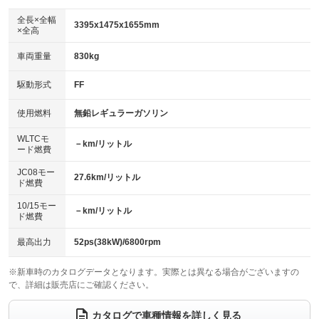
ダウンヒルアシストコントロール
アルミホイール：14インチ
：装備なし
：装備あり
全長×全幅
3395x1475x1655mm
×全高
パワーウィンドウ
盗難防止システム
革シート
ハーフレザーシート
：装備あり
：装備あり
：装備なし
：装備なし
車両重量
830kg
アイドリングストップ
ドライブレコーダー
キーレス
LEDヘッドランプ
：装備あり
：装備なし
：装備あり
：装備なし
USB入力端子
Bluetooth接続
駆動形式
FF
HID(キセノンライト)
ポータブルナビ
：装備なし
：装備あり
：装備なし
：装備なし
100V電源
クリーンディーゼル
バックカメラ
ETC
使用燃料
無鉛レギュラーガソリン
：装備なし
：装備なし
：装備なし
：装備なし
センターデフロック
エアロ
スマートキー
：装備なし
WLTCモ
：装備なし
：装備なし
－km/リットル
ード燃費
レンタカーアップ
展示・試乗車
ローダウン
ランフラットタイヤ
：装備なし
：装備なし
：装備なし
：装備なし
JC08モー
27.6km/リットル
ド燃費
電動格納ミラー
パワーシート
3列シート
：装備あり
：装備なし
：装備なし
10/15モー
装備略号／用語解説
－km/リットル
ベンチシート
フルフラットシート
ド燃費
：装備あり
：装備あり
チップアップシート
オットマン
：装備なし
：装備なし
最高出力
52ps(38kW)/6800rpm
電動格納サードシート
シートヒーター
：装備なし
：装備なし
※新車時のカタログデータとなります。実際とは異なる場合がございますの
で、詳細は販売店にご確認ください。
ウォークスルー
後席モニター
：装備なし
：装備なし
電動リアゲート
フロントカメラ
カタログで車種情報を詳しく見る
：装備なし
：装備なし