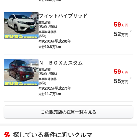
フィットハイブリッド
支払総額
59
万円
(税込)(リ済込)
車両本体価格
52
万円
(税込)
2016(平成28)年
年式
10.8万km
走行
Ｎ－ＢＯＸカスタム
支払総額
59
万円
(税込)(リ済込)
車両本体価格
55
万円
(税込)
2015(平成27)年
年式
11.7万km
走行
この販売店の在庫一覧を見る
探している条件に近いクルマ