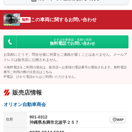
シートエアコン
全周囲カメラ
：装備なし
：装備なし
サイドカメラ
ルーフレール
この車両に関するお問い合わせ
：装備なし
無料
：装備なし
エアサスペンション
ヘッドライトウォッシャー
：装備なし
：装備なし
装備略号／用語解説
まずは在庫確認・見積り依頼
無料電話でお問い合わせ
お気軽にどうぞ。問合せ後に何度もご連絡が届くことはありません。メールア
ドレスは販売店に公開されません。
※無料電話をご利用の場合は、販売店へお客様の電話番号が通知されます。無料電話
番号ご利用の際の注意点は
こちら
IP電話、ひかり電話からはご利用いただけません。
販売店情報
オリオン自動車商会
901-0312
住所
MAP
沖縄県糸満市北波平２５７