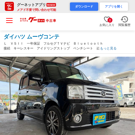
グーネットアプリ
RENEW
ダウンロード
アプリを開く
メアド不要で問い合わせ可能
0
お気に入り
閲覧履歴
ダイハツ ムーヴコンテ
Ｌ ＶＳＩＩ 一年保証 フルセグＴＶナビ Ｂｌｕｅｔｏｏｔｈ
接続 キーレスキー アイドリングストップ ベンチシート 盗難
もっと見る
防止システム 衝突安全ボディ エンジンオイル・バッテリー・ワ
イパーゴム新品（沖縄県）