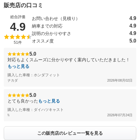
販売店の口コミ
総合評価
4.9
お問い合わせ（見積り）
（5点満点中）
4.9
4.9
納車までの対応
4.9
説明の分かりやすさ
5.0
オススメ度
51件
5.0
対応もよくスムーズに分かりやすく案内していただきました！
もっと見る
購入した車種：ホンダフィット
ナカダ
2026年08月02日
5.0
とても良かった
もっと見る
購入した車種：ダイハツキャスト
\\
2026年07月24日
この販売店のレビュー一覧を見る