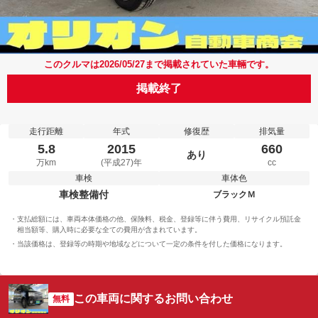
このクルマは2026/05/27まで掲載されていた車輛です。
掲載終了
走行距離
年式
修復歴
排気量
5.8
2015
660
あり
万km
(平成27)年
cc
車検
車体色
車検整備付
ブラックＭ
支払総額には、車両本体価格の他、保険料、税金、登録等に伴う費用、リサイクル預託金
相当額等、購入時に必要な全ての費用が含まれています。
当該価格は、登録等の時期や地域などについて一定の条件を付した価格になります。
この車両に関するお問い合わせ
無料