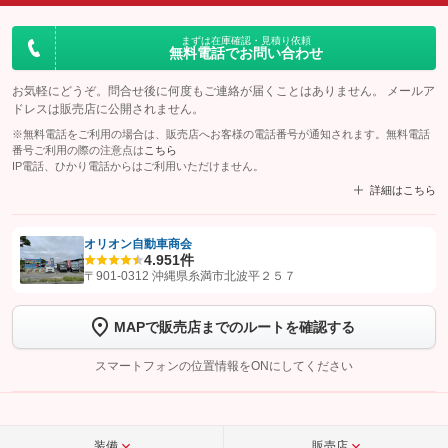
まずは在庫確認・見積り依頼
無料電話でお問い合わせ
お気軽にどうぞ。問合せ後に何度もご連絡が届くことはありません。 メールア
ドレスは販売店に公開されません。
※無料電話をご利用の場合は、販売店へお客様の電話番号が通知されます。無料電話
番号ご利用の際の注意点は
こちら
IP電話、ひかり電話からはご利用いただけません。
詳細はこちら
オリオン自動車商会
4.9
51件
【STEP1】
認証画面でグーネットを友だち追加してから「許可する」ボタンを押
〒901-0312 沖縄県糸満市北波平２５７
します
MAPで販売店までのルートを確認する
【STEP2】
トーク画面で
ボタンをタップして問い合わせを
完了してください。
スマートフォンの位置情報をONにしてください
こちら
装備
販売店