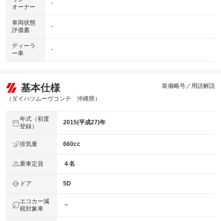
-
オーナー
車両状態
-
評価書
ディーラ
-
ー車
基本仕様
装備略号／用語解説
（ダイハツムーヴコンテ 沖縄県）
年式（初度
2015(平成27)年
登録）
排気量
660cc
乗車定員
４名
ドア
5D
エコカー減
－
税対象車