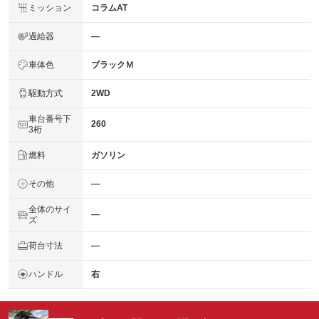
ミッション
コラムAT
過給器
―
車体色
ブラックＭ
駆動方式
2WD
車台番号下
260
3桁
燃料
ガソリン
その他
―
全体のサイ
―
ズ
荷台寸法
―
ハンドル
右