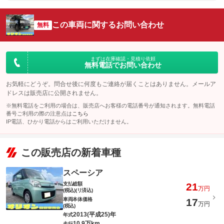
この車両に関するお問い合わせ
無料
まずは在庫確認・見積り依頼
無料電話でお問い合わせ
お気軽にどうぞ。問合せ後に何度もご連絡が届くことはありません。メールア
ドレスは販売店に公開されません。
※無料電話をご利用の場合は、販売店へお客様の電話番号が通知されます。無料電話
番号ご利用の際の注意点は
こちら
IP電話、ひかり電話からはご利用いただけません。
この販売店の新着車種
スペーシア
支払総額
21
万円
(税込)(リ済込)
車両本体価格
17
万円
(税込)
2013(平成25)年
年式
10.9万km
走行