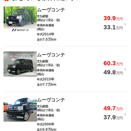
ムーヴコンテ
支払総額
39.9
万円
(税込)(リ済込・追)
車両本体価格
33.1
万円
(税込)
2014年
年式
7.0万km
走行
ムーヴコンテ
支払総額
60.3
万円
(税込)(リ済込・追)
車両本体価格
49.8
万円
(税込)
2015年
年式
7.7万km
走行
ムーヴコンテ
支払総額
49.7
万円
(税込)(リ済込・追)
車両本体価格
37.9
万円
(税込)
2008年
年式
5.9万km
走行