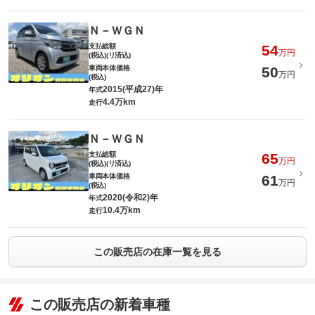
Ｎ－ＷＧＮ
支払総額
54
万円
(税込)(リ済込)
車両本体価格
50
万円
(税込)
2015(平成27)年
年式
4.4万km
走行
Ｎ－ＷＧＮ
支払総額
65
万円
(税込)(リ済込)
車両本体価格
61
万円
(税込)
2020(令和2)年
年式
10.4万km
走行
この販売店の在庫一覧を見る
この販売店の新着車種