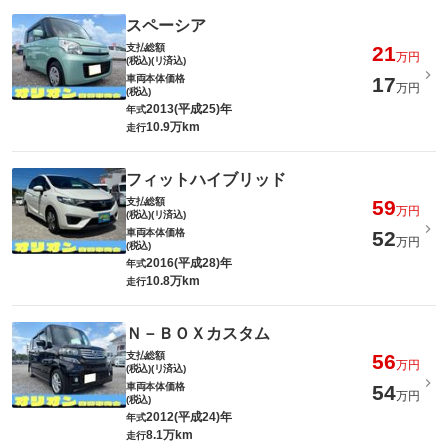
スペーシア
支払総額
21
万円
(税込)(リ済込)
車両本体価格
17
万円
(税込)
2013(平成25)年
年式
10.9万km
走行
フィットハイブリッド
支払総額
59
万円
(税込)(リ済込)
車両本体価格
52
万円
(税込)
2016(平成28)年
年式
10.8万km
走行
Ｎ－ＢＯＸカスタム
支払総額
56
万円
(税込)(リ済込)
車両本体価格
54
万円
(税込)
2012(平成24)年
年式
8.1万km
走行