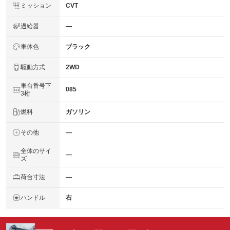
ミッション
CVT
過給器
―
車体色
ブラック
駆動方式
2WD
車台番号下
085
3桁
燃料
ガソリン
その他
―
全体のサイ
―
ズ
荷台寸法
―
ハンドル
右