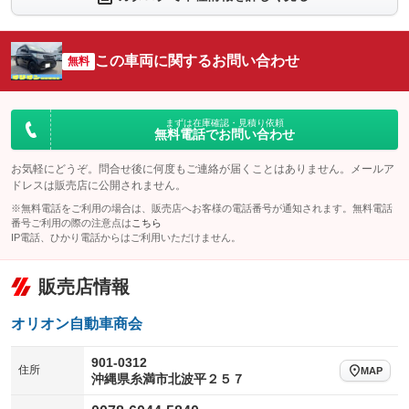
シートエアコン
全周囲カメラ
：装備なし
：装備なし
サイドカメラ
ルーフレール
この車両に関するお問い合わせ
：装備なし
無料
：装備なし
エアサスペンション
ヘッドライトウォッシャー
：装備なし
：装備なし
装備略号／用語解説
まずは在庫確認・見積り依頼
無料電話でお問い合わせ
お気軽にどうぞ。問合せ後に何度もご連絡が届くことはありません。メールア
ドレスは販売店に公開されません。
※無料電話をご利用の場合は、販売店へお客様の電話番号が通知されます。無料電話
番号ご利用の際の注意点は
こちら
IP電話、ひかり電話からはご利用いただけません。
販売店情報
オリオン自動車商会
901-0312
住所
MAP
沖縄県糸満市北波平２５７