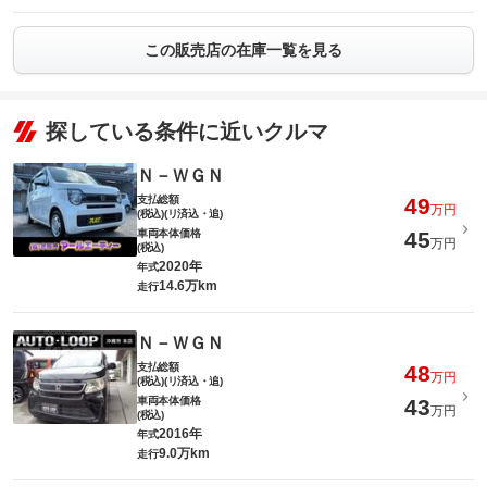
この販売店の在庫一覧を見る
探している条件に近いクルマ
Ｎ－ＷＧＮ
支払総額
49
万円
(税込)(リ済込・追)
車両本体価格
45
万円
(税込)
2020年
年式
14.6万km
走行
Ｎ－ＷＧＮ
支払総額
48
万円
(税込)(リ済込・追)
車両本体価格
43
万円
(税込)
2016年
年式
9.0万km
走行