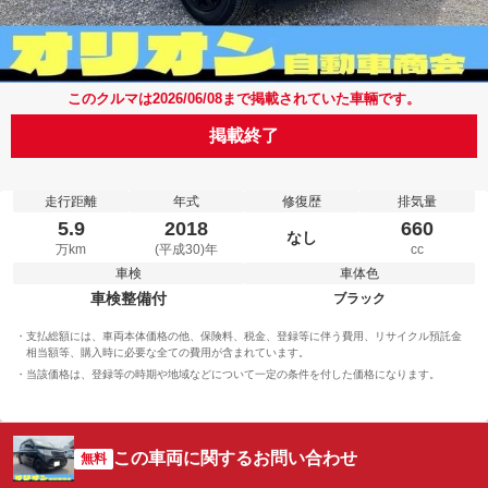
このクルマは2026/06/08まで掲載されていた車輛です。
掲載終了
走行距離
年式
修復歴
排気量
5.9
2018
660
なし
万km
(平成30)年
cc
車検
車体色
車検整備付
ブラック
支払総額には、車両本体価格の他、保険料、税金、登録等に伴う費用、リサイクル預託金
相当額等、購入時に必要な全ての費用が含まれています。
当該価格は、登録等の時期や地域などについて一定の条件を付した価格になります。
この車両に関するお問い合わせ
無料