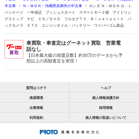
中古車
Ｎ－ＷＧＮ・沖縄県糸満市の中古車
ホンダ Ｎ－ＷＧＮ Ｇ・Ｌ
パッケージ 一年保証 プッシュスタート スマートキー２個 アイドリン
グストップ ナビ ＣＤ／ＤＶＤ フルセグＴＶ Ｂｌｕｅｔｏｏｔｈ バ
ックカメラ ＥＴＣ エンジンオイル・バッテリー・ワイパーゴム新品
車買取・車査定はグーネット買取 営業電
話なし
【日本最大級の加盟店数】約30万のデータから予
想以上の高額査定を実現！
質問はコチラ
ヘルプ
推奨環境
個人情報保護方針
企業情報
採用情報
利用規約
個人情報の取扱いについて