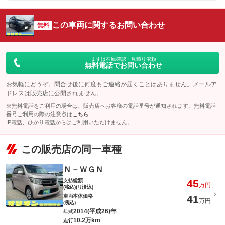
この車両に関するお問い合わせ
無料
まずは在庫確認・見積り依頼
無料電話でお問い合わせ
お気軽にどうぞ。問合せ後に何度もご連絡が届くことはありません。メールア
ドレスは販売店に公開されません。
※無料電話をご利用の場合は、販売店へお客様の電話番号が通知されます。無料電話
番号ご利用の際の注意点は
こちら
IP電話、ひかり電話からはご利用いただけません。
この販売店の同一車種
Ｎ－ＷＧＮ
支払総額
45
万円
(税込)(リ済込)
車両本体価格
41
万円
(税込)
2014(平成26)年
年式
10.2万km
走行