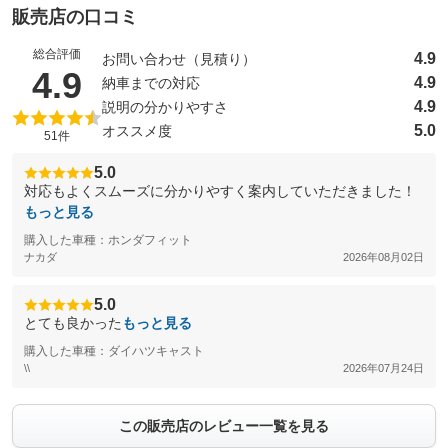
販売店の口コミ
総合評価
4.9
お問い合わせ（見積り）
（5点満点中）
4.9
4.9
納車までの対応
4.9
説明の分かりやすさ
5.0
オススメ度
51件
5.0
対応もよくスムーズに分かりやすく案内していただきました！
もっと見る
購入した車種：ホンダフィット
ナカダ
2026年08月02日
5.0
とても良かった
もっと見る
購入した車種：ダイハツキャスト
\\
2026年07月24日
この販売店のレビュー一覧を見る