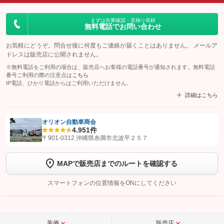
まずは在庫確認・見積り依頼
無料電話でお問い合わせ
お気軽にどうぞ。問合せ後に何度もご連絡が届くことはありません。 メールア
ドレスは販売店に公開されません。
※無料電話をご利用の場合は、販売店へお客様の電話番号が通知されます。無料電話
番号ご利用の際の注意点は
こちら
IP電話、ひかり電話からはご利用いただけません。
詳細はこちら
オリオン自動車商会
4.9
51件
【STEP1】
認証画面でグーネットを友だち追加してから「許可する」ボタンを押
〒901-0312 沖縄県糸満市北波平２５７
します
MAPで販売店までのルートを確認する
【STEP2】
トーク画面で
ボタンをタップして問い合わせを
完了してください。
スマートフォンの位置情報をONにしてください
こちら
装備
販売店