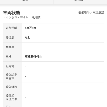
車両状態
装備略号／用語解説
（ホンダＮ－ＷＧＮ 沖縄県）
走行距離
5.9万km
修復歴
なし
禁煙車
-
車検
車検整備付
?
記録簿
-
輸入認定
-
中古車
輸入経路
-
登録済
-
未使用車
ワン