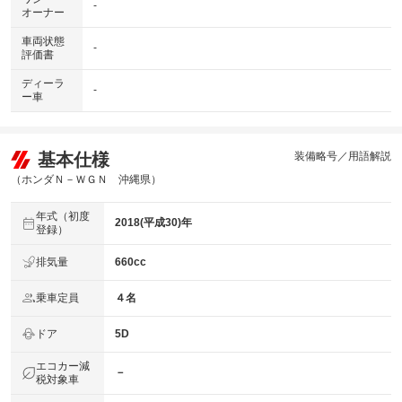
-
オーナー
車両状態
-
評価書
ディーラ
-
ー車
基本仕様
装備略号／用語解説
（ホンダＮ－ＷＧＮ 沖縄県）
年式（初度
2018(平成30)年
登録）
排気量
660cc
乗車定員
４名
ドア
5D
エコカー減
－
税対象車