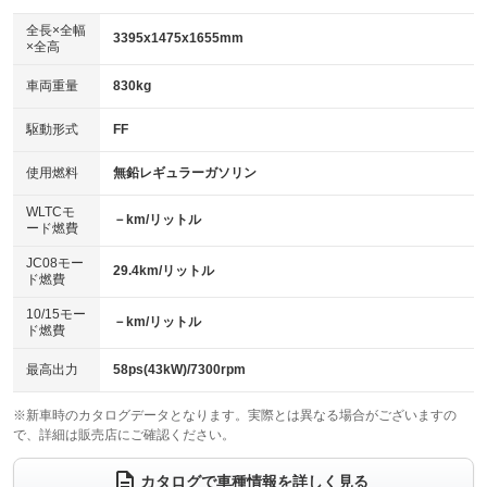
ダウンヒルアシストコントロール
アルミホイール：14インチ
：装備なし
：装備あり
全長×全幅
3395x1475x1655mm
×全高
パワーウィンドウ
盗難防止システム
革シート
ハーフレザーシート
：装備あり
：装備あり
：装備なし
：装備なし
車両重量
830kg
アイドリングストップ
ドライブレコーダー
キーレス
LEDヘッドランプ
：装備あり
：装備なし
：装備あり
：装備なし
USB入力端子
Bluetooth接続
駆動形式
FF
HID(キセノンライト)
ポータブルナビ
：装備なし
：装備なし
：装備なし
：装備なし
100V電源
クリーンディーゼル
バックカメラ
ETC
使用燃料
無鉛レギュラーガソリン
：装備なし
：装備なし
：装備あり
：装備あり
センターデフロック
エアロ
スマートキー
：装備なし
WLTCモ
：装備なし
：装備あり
－km/リットル
ード燃費
レンタカーアップ
展示・試乗車
ローダウン
ランフラットタイヤ
：装備なし
：装備なし
：装備なし
：装備なし
JC08モー
29.4km/リットル
ド燃費
電動格納ミラー
パワーシート
3列シート
：装備あり
：装備なし
：装備なし
10/15モー
装備略号／用語解説
－km/リットル
ベンチシート
フルフラットシート
ド燃費
：装備あり
：装備なし
チップアップシート
オットマン
：装備なし
：装備なし
最高出力
58ps(43kW)/7300rpm
電動格納サードシート
シートヒーター
：装備なし
：装備なし
※新車時のカタログデータとなります。実際とは異なる場合がございますの
で、詳細は販売店にご確認ください。
ウォークスルー
後席モニター
：装備なし
：装備なし
電動リアゲート
フロントカメラ
カタログで車種情報を詳しく見る
：装備なし
：装備なし