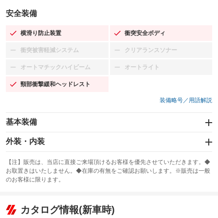
安全装備
横滑り防止装置
衝突安全ボディ
：装備あり
：装備あり
衝突被害軽減システム
クリアランスソナー
：装備なし
：装備なし
オートマチックハイビーム
オートライト
：装備なし
：装備なし
頸部衝撃緩和ヘッドレスト
：装備あり
装備略号／用語解説
基本装備
エアバッグ：運転席/助手席
外装・内装
：装備あり
スライドドア
カーナビ：SDナビ
：装備なし
：装備あり
【注】販売は、当店に直接ご来場頂けるお客様を優先させていただきます。◆
お取置きはいたしません。◆在庫の有無をご確認お願いします。※販売は一般
サンルーフ
ABS
TV：フルセグ
：装備なし
：装備あり
：装備あり
のお客様に限ります。
エアコン
Wエアコン
オーディオ：CDまたはCDチェンジャー
：装備あり
：装備なし
：装備あり
リフトアップ
パワーステアリング
カタログ情報(新車時)
ビジュアル：-／DVD再生
：装備なし
：装備あり
：装備あり