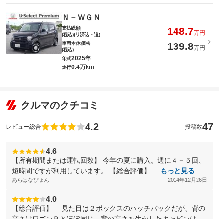
Ｎ－ＷＧＮ
支払総額
148.7
万円
(税込)(リ済込・追)
車両本体価格
139.8
万円
(税込)
2025年
年式
0.4万km
走行
クルマのクチコミ
4.2
47
レビュー総合
投稿数
4.6
【所有期間または運転回数】 今年の夏に購入。週に４－５回、
短時間ですが利用しています。 【総合評価】 ...
もっと見る
あらはなぴょん
2014年12月26日
4.0
【総合評価】 見た目は２ボックスのハッチバックだが、背の
高さはワゴンＲとほぼ同じ。背の高さを生かしたキャビンは