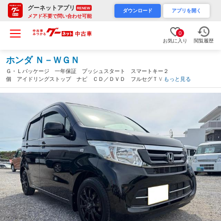
グーネットアプリ
RENEW
ダウンロード
アプリを開く
メアド不要で問い合わせ可能
0
お気に入り
閲覧履歴
ホンダ Ｎ－ＷＧＮ
Ｇ・Ｌパッケージ 一年保証 プッシュスタート スマートキー２
個 アイドリングストップ ナビ ＣＤ／ＤＶＤ フルセグＴＶ
もっと見る
Ｂｌｕｅｔｏｏｔｈ バックカメラ ＥＴＣ エンジンオイル・バ
ッテリー・ワイパーゴム新品（沖縄県）