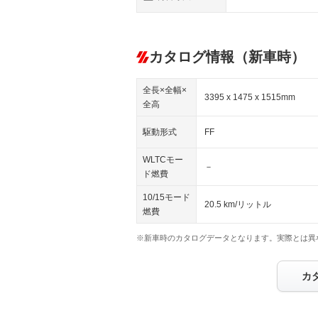
カタログ情報（新車時）
全長×全幅×
3395 x 1475 x 1515mm
全高
駆動形式
FF
WLTCモー
－
ド燃費
10/15モード
20.5 km/リットル
燃費
※新車時のカタログデータとなります。実際とは異
カ