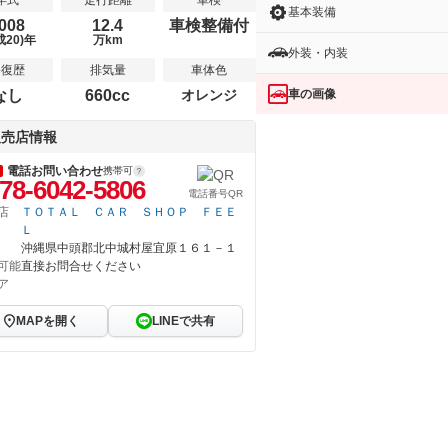
年式
走行距離
車検
基本装備
008
12.4
車検整備付
成20)年
万km
外装・内装
修復歴
排気量
車体色
車の画像
なし
660cc
オレンジ
販売店情報
電話お問い合わせ
携帯可
78-6042-5806
電話番号QR
店
ＴＯＴＡＬ ＣＡＲ ＳＨＯＰ ＦＥＥ
Ｌ
沖縄県中頭郡北中城村屋宜原１６１－１
可能
直接お問合せください
ア
MAPを開く
LINEで共有