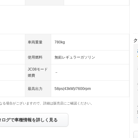
ク
車両重量
780kg
使用燃料
無鉛レギュラーガソリン
JC08モード
－
燃費
最高出力
58ps(43kW)/7600rpm
なる場合がございますので、詳細は販売店にご確認ください。
タログで車種情報を詳しく見る