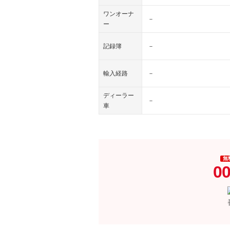
ワンオーナ
－
ー
記録簿
－
輸入経路
－
ディーラー
－
車
無
00