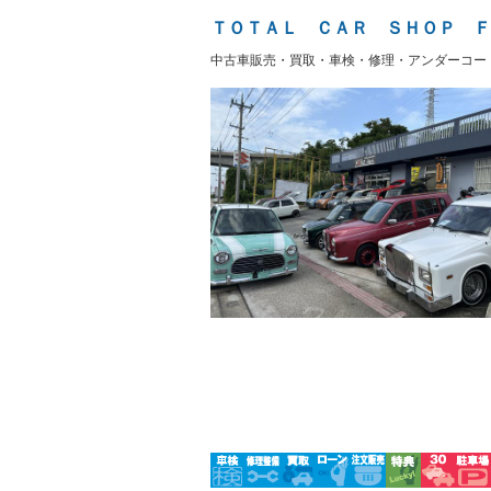
盗難防止システム
アイドリ
－
ヘッドライトウォッシャ
革シート
－
－
ＴＯＴＡＬ ＣＡＲ ＳＨＯＰ Ｆ
ー
Bluetooth接続
100V電源
－
中古車販売・買取・車検・修理・アンダーコー
LEDヘッドランプ
HID(キ
－
－
レンタカーアップ
展示・試
－
－
ETC
エアロ
－
ランフラットタイヤ
パワーシ
－
－
フルフラットシート
チップア
－
－
シートヒーター
ウォーク
－
－
フロントカメラ
シートエ
－
－
ルーフレール
エアサス
－
－