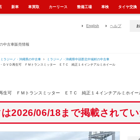
店
新車
車買取
カーリース
整備工場
車検
タイヤ交換
English
ヘルプ
お
）の中古車販売情報
ミラジーノ・沖縄県の中古車
ミラジーノ・沖縄県中頭郡北中城村の中古車
Ｄ・ＤＶＤ再生可 ＦＭトランスミッター ＥＴＣ 純正１４インチアルミホイール
再生可 ＦＭトランスミッター ＥＴＣ 純正１４インチアルミホイー
は2026/06/18まで掲載されて