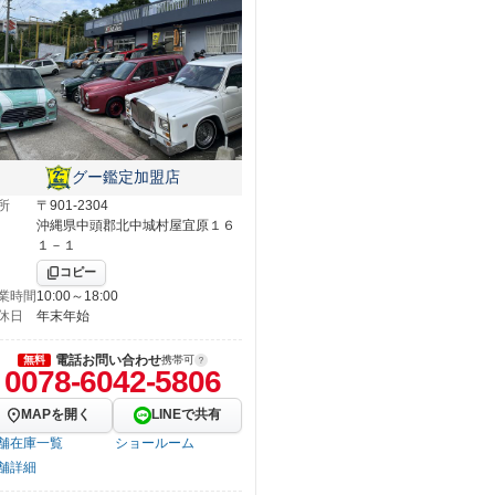
グー鑑定加盟店
所
〒901-2304
沖縄県中頭郡北中城村屋宜原１６
１－１
コピー
業時間
10:00～18:00
休日
年末年始
電話お問い合わせ
無料
携帯可
0078-6042-5806
MAPを開く
LINEで共有
舗在庫一覧
ショールーム
舗詳細