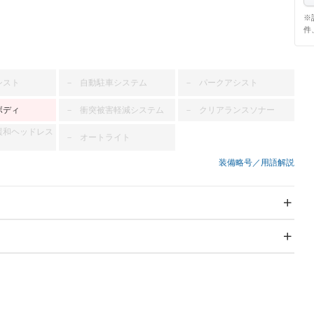
※
件
シスト
自動駐車システム
パークアシスト
－
－
ボディ
衝突被害軽減システム
クリアランスソナー
－
－
緩和ヘッドレス
オートライト
－
装備略号／用語解説
スライドドア
サンルーフ
－
－
Wエアコン
リフトアップ
－
－
TV：ワンセグ
パワーステアリング
パワーウィンドウ
ビジュアル：-／DVD再
アルミホイール：14イ
生
ンチ