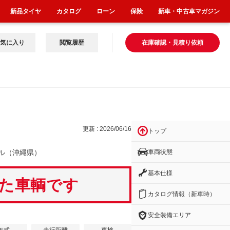
新品タイヤ
カタログ
ローン
保険
新車・中古車マガジン
気に入り
閲覧履歴
在庫確認・見積り依頼
更新 : 2026/06/16
トップ
車両状態
ル（沖縄県）
基本仕様
いた車輌です
カタログ情報（新車時）
安全装備エリア