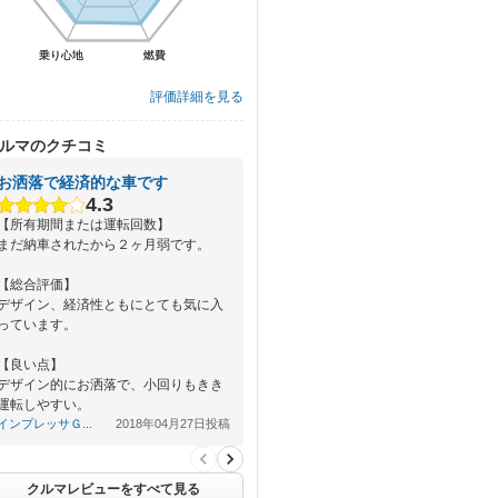
乗り心地
乗り心地
燃費
燃費
評価詳細を見る
ルマのクチコミ
お洒落で経済的な車です
4.3
【所有期間または運転回数】
まだ納車されたから２ヶ月弱です。
【総合評価】
デザイン、経済性ともにとても気に入
っています。
【良い点】
デザイン的にお洒落で、小回りもきき
運転しやすい。
インプレッサＧ...
2018年04月27日投稿
【悪い点】
ショックアブソ…
クルマレビューをすべて見る