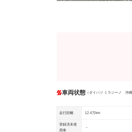
車両状態
（ダイハツ ミラジーノ 沖
走行距離
12.4万km
登録済未使
－
用車