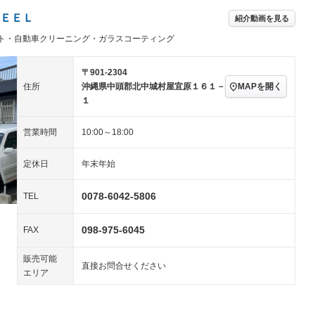
ングストップ
ドライブレコーダー
USB入力端子
－
－
ハーフレザーシート
キーレス
－
ＥＥＬ
紹介動画を見る
クリーンディーゼル
センターデフロック
－
－
ト・自動車クリーニング・ガラスコーティング
セノンライト)
ポータブルナビ
バックカメラ
－
乗車
電動格納ミラー
スマートキー
ローダウン
－
－
〒901-2304
装備略号／用語解説
MAPを開く
住所
沖縄県中頭郡北中城村屋宜原１６１－
ート
3列シート
ベンチシート
－
－
１
ップシート
オットマン
電動格納サードシート
－
－
営業時間
10:00～18:00
スルー
後席モニター
電動リアゲート
－
－
定休日
年末年始
アコン
全周囲カメラ
サイドカメラ
－
－
ペンション
0078-6042-5806
TEL
098-975-6045
装備略号／用語解説
FAX
販売可能
直接お問合せください
エリア