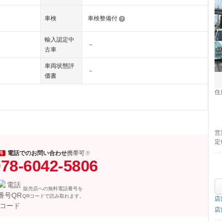
車検
車検整備付
輸入認定中
－
古車
車両状態評
－
価書
住
営
定
電話でのお問い合わせ
携帯可
料
78-6042-5806
販売店への無料電話番号を
QRコードで読み取れます。
店
店