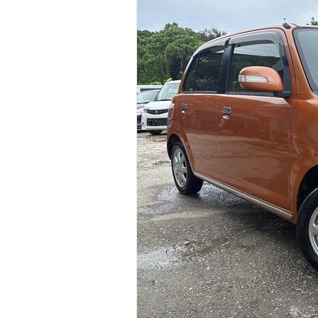
マガジン
車カタログ
自動車ローン
保険
レビュー
価格相場
教習所
用語集