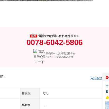
電話でのお問い合わせ
携帯可
無料
0078-6042-5806
販売店への無料電話番号を
QRコードで読み取れます。
縄県）
用語解説
Ｔ
Ｅ
修復歴
なし
禁煙車
－