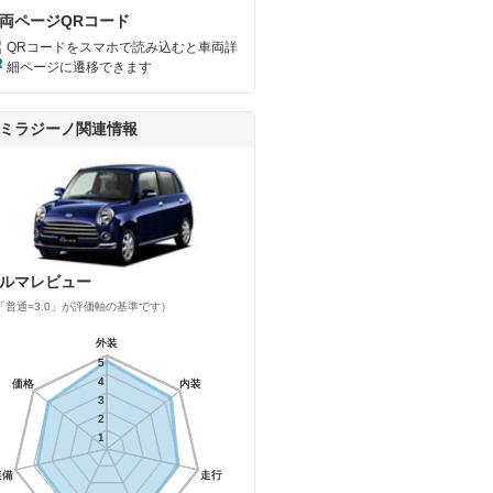
両ページQRコード
QRコードをスマホで読み込むと車両詳
細ページに遷移できます
ミラジーノ関連情報
ルマレビュー
「普通=3.0」が評価軸の基準です）
外装
外装
5
5
4
4
価格
価格
内装
内装
3
3
2
2
1
1
装備
装備
走行
走行