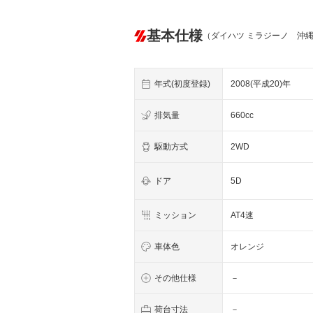
基本仕様
（ダイハツ ミラジーノ 沖
年式(初度登録)
2008(平成20)年
排気量
660cc
駆動方式
2WD
ドア
5D
ミッション
AT4速
車体色
オレンジ
その他仕様
－
荷台寸法
－