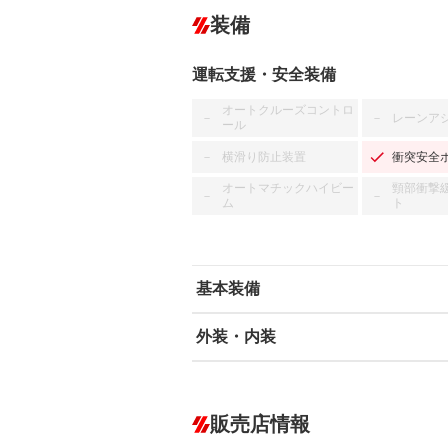
装備
運転支援・安全装備
オートクルーズコントロ
レーンア
－
－
ール
横滑り防止装置
衝突安全
－
オートマチックハイビー
頸部衝撃
－
－
ム
ト
基本装備
外装・内装
エアバッグ：運転席/助手席
ABS
エアコン
カーナビ：SDナビ
ダウンヒルアシストコントロール
－
販売店情報
オーディオ：CDまたはCDチェンジャー