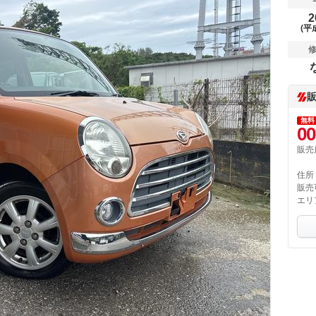
2
(平
無料
00
販売
住所
販売
エリ