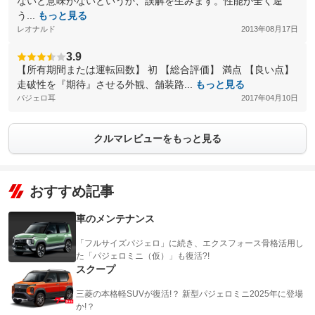
ないと意味がないというか、誤解を生みます。性能が全く違
う...
もっと見る
レオナルド
2013年08月17日
3.9
【所有期間または運転回数】 初 【総合評価】 満点 【良い点】
走破性を『期待』させる外観、舗装路...
もっと見る
パジェロ耳
2017年04月10日
クルマレビューをもっと見る
おすすめ記事
車のメンテナンス
「フルサイズパジェロ」に続き、エクスフォース骨格活用し
た「パジェロミニ（仮）」も復活?!
スクープ
三菱の本格軽SUVが復活!？ 新型パジェロミニ2025年に登場
か!？