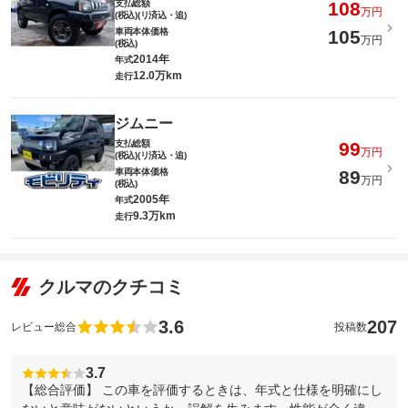
支払総額
108
万円
(税込)(リ済込・追)
車両本体価格
105
万円
(税込)
2014年
年式
12.0万km
走行
ジムニー
支払総額
99
万円
(税込)(リ済込・追)
車両本体価格
89
万円
(税込)
2005年
年式
9.3万km
走行
クルマのクチコミ
3.6
207
レビュー総合
投稿数
3.7
【総合評価】 この車を評価するときは、年式と仕様を明確にし