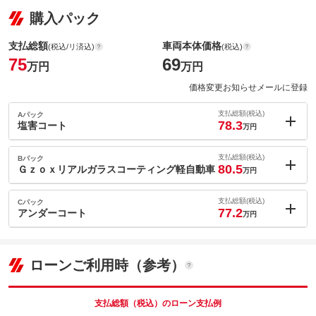
購入パック
支払総額
車両本体価格
(税込/リ済込)
(税込)
75
69
万円
万円
価格変更お知らせメールに登録
支払総額(税込)
Aパック
78.3
塩害コート
万円
内：オプシ
3.3
ョン価格
支払総額(税込)
Bパック
万円
80.5
(税込)
Ｇｚｏｘリアルガラスコーティング軽自動車
万円
車両本体価
69
万円
内：オプシ
格
5.5
ョン価格
支払総額(税込)
Cパック
万円
77.2
(税込)
アンダーコート
万円
車両本体価
69
万円
内：オプシ
格
パック内容
2.2
ョン価格
万円
(税込)
ローンご利用時（参考）
車両本体価
69
万円
格
パック内容
備考
－
支払総額（税込）のローン支払例