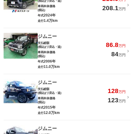
(税込)(リ済込・追)
車両本体価格
208.1
万円
(税込)
2024年
年式
1.4万km
走行
ジムニー
支払総額
86.8
万円
(税込)(リ済込・追)
車両本体価格
84
万円
(税込)
2006年
年式
11.0万km
走行
ジムニー
支払総額
128
万円
(税込)(リ済込・追)
車両本体価格
123
万円
(税込)
2015年
年式
12.0万km
走行
ジムニー