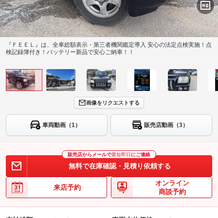
『ＦＥＥＬ』は、全車総額表示・第三者機関鑑定導入 安心の法定点検実施！点
検記録簿付き！バッテリー新品で安心ご納車！！
画像をリクエストする
車両動画（1）
販売店動画（3）
販売店からメールで
最短即日
にご連絡
無料で在庫確認・見積り依頼する
オンライン
来店予約
商談予約