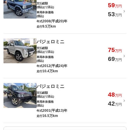
支払総額
59
万円
(税込)(リ済込)
車両本体価格
53
万円
(税込)
2008(平成20)年
年式
9.5万km
走行
パジェロミニ
支払総額
75
万円
(税込)(リ済込)
車両本体価格
69
万円
(税込)
2012(平成24)年
年式
10.4万km
走行
パジェロミニ
支払総額
48
万円
(税込)(リ済込)
車両本体価格
42
万円
(税込)
2001(平成13)年
年式
16.5万km
走行