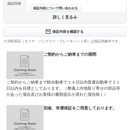
保証内容
保証内容について問い合わせる
詳しく見る
保証項目
-
修理回数
-
保証内容を確認する
※消耗部品（タイヤ・バッテリー・ブレーキパッド等）は保証対象外です。
上限金額
-
ご契約からご納車までの期間
免責金
無し
保証修理
-
受付先
整備付 法定12ヶ月または法定24ヶ月点検整備付
ご契約からご納車まで軽自動車で１４日以内普通自動車で２１
法定整備
※車検なし・車検整備付の場合は法定24ヶ月点検整備付
※商用車は6ヶ月または12ヶ月点検整備付
日以内を目標としております。（整備上内地取り寄せの部品等
があった場合及びお客様の書類提出が遅れた場合除く）
法定１２ヶ月又は２４ヶ月点検実施！バッテリー交換、オ
法定整備
イル、オイルフィルター交換、エアコンガス補充は標準整
について
備です。
別途、有償保証をご用意しております。