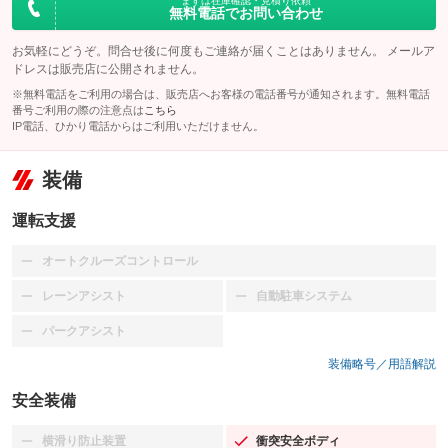
まずは在庫確認・見積り依頼
無料電話でお問い合わせ
お気軽にどうぞ。問合せ後に何度もご連絡が届くことはありません。 メールア
ドレスは販売店に公開されません。
※無料電話をご利用の場合は、販売店へお客様の電話番号が通知されます。無料電話
番号ご利用の際の注意点は
こちら
IP電話、ひかり電話からはご利用いただけません。
装備
運転支援
オートクルーズコントロール
：装備なし
レーンアシスト
自動駐車システム
：装備なし
：装備なし
パークアシスト
：装備なし
装備略号／用語解説
安全装備
横滑り防止装置
衝突安全ボディ
：装備なし
：装備あり