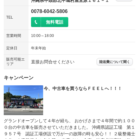
沖縄県中頭郡北中城村屋宜原１６１－１
0078-6042-5806
TEL
無料電話
営業時間
10:00～18:00
定休日
年末年始
販売可能エ
直接お問合せください
陸送費について聞く
リア
キャンペーン
今、中古車を買うならＦＥＥＬへ！！！
グランドオープンして４年が経ち、 おかげさまで４年間で約１００
０台の中古車を販売させていただきました。 沖縄県認証工場 第１
９５７号 認証工場併設で万が一の故障の時も安心！！ ２級整備士