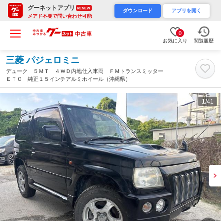
グーネットアプリ
RENEW
ダウンロード
アプリを開く
メアド不要で問い合わせ可能
0
お気に入り
閲覧履歴
三菱 パジェロミニ
デューク ５ＭＴ ４ＷＤ内地仕入車両 ＦＭトランスミッター
ＥＴＣ 純正１５インチアルミホイール（沖縄県）
1
/41