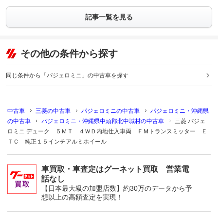
記事一覧を見る
その他の条件から探す
同じ条件から「パジェロミニ」の中古車を探す
中古車
三菱の中古車
パジェロミニの中古車
パジェロミニ・沖縄県
の中古車
パジェロミニ・沖縄県中頭郡北中城村の中古車
三菱 パジェ
ロミニ デューク ５ＭＴ ４ＷＤ内地仕入車両 ＦＭトランスミッター Ｅ
ＴＣ 純正１５インチアルミホイール
車買取・車査定はグーネット買取 営業電
話なし
【日本最大級の加盟店数】約30万のデータから予
想以上の高額査定を実現！