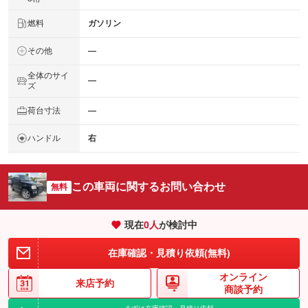
燃料
ガソリン
その他
―
全体のサイ
―
ズ
荷台寸法
―
ハンドル
右
この車両に関するお問い合わせ
無料
現在
0
人
が検討中
在庫確認・見積り依頼(無料)
オンライン
来店予約
商談予約