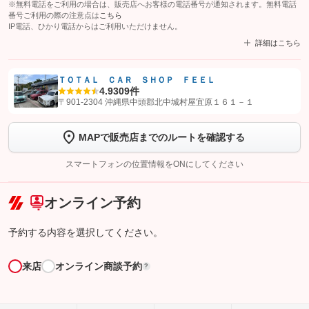
※無料電話をご利用の場合は、販売店へお客様の電話番号が通知されます。無料電話
番号ご利用の際の注意点は
こちら
IP電話、ひかり電話からはご利用いただけません。
詳細はこちら
ＴＯＴＡＬ ＣＡＲ ＳＨＯＰ ＦＥＥＬ
4.9
309件
【STEP1】
認証画面でグーネットを友だち追加してから「許可する」ボタンを押
〒901-2304 沖縄県中頭郡北中城村屋宜原１６１－１
します
MAPで販売店までのルートを確認する
【STEP2】
トーク画面で
ボタンをタップして問い合わせを
完了してください。
スマートフォンの位置情報をONにしてください
こちら
オンライン予約
予約する内容を選択してください。
来店
オンライン商談予約
?