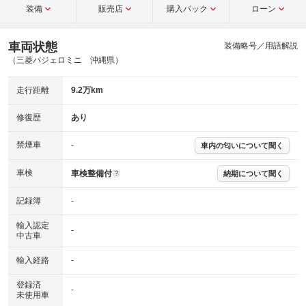
装備
販売店
購入パック
ローン
車両状態
装備略号／用語解説
（三菱パジェロミニ 沖縄県）
走行距離
9.2万km
修復歴
あり
禁煙車
-
車内の匂いについて聞く
車検
車検整備付
納期について聞く
?
記録簿
-
輸入認定
-
中古車
輸入経路
-
登録済
-
未使用車