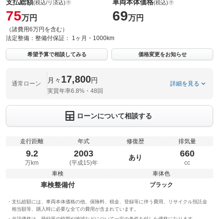
支払総額
車両本体価格
(税込/リ済込)
(税込)
75
69
万円
万円
（諸費用6万円を含む）
法定整備：
整備付
保証：
1ヶ月・1000km
希望予算で相談してみる
価格変更をお知らせ
17,800
月々
円
通常ローン
詳細を見る
実質年率6.8%・48回
ローンについて相談する
走行距離
年式
修復歴
排気量
9.2
2003
660
あり
万km
(平成15)年
cc
車検
車体色
車検整備付
ブラック
支払総額には、車両本体価格の他、保険料、税金、登録等に伴う費用、リサイクル預託金
相当額等、購入時に必要な全ての費用が含まれています。
当該価格は、登録等の時期や地域などについて一定の条件を付した価格になります。