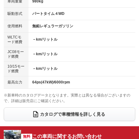
車両重量
980kg
アイドリングストップ
ドライブレコーダー
キーレス
LEDヘッドランプ
：装備なし
：装備なし
：装備あり
：装備なし
USB入力端子
Bluetooth接続
駆動形式
パートタイム４WD
HID(キセノンライト)
ポータブルナビ
：装備なし
：装備なし
：装備なし
：装備なし
100V電源
クリーンディーゼル
バックカメラ
ETC
使用燃料
無鉛レギュラーガソリン
：装備なし
：装備なし
：装備なし
：装備あり
センターデフロック
エアロ
スマートキー
：装備なし
WLTCモ
：装備なし
：装備なし
－km/リットル
ード燃費
レンタカーアップ
展示・試乗車
ローダウン
ランフラットタイヤ
：装備なし
：装備なし
：装備なし
：装備なし
JC08モー
－km/リットル
ド燃費
電動格納ミラー
パワーシート
3列シート
：装備なし
：装備なし
：装備なし
10/15モー
装備略号／用語解説
－km/リットル
ベンチシート
フルフラットシート
ド燃費
：装備なし
：装備なし
チップアップシート
オットマン
：装備なし
：装備なし
最高出力
64ps(47kW)/6000rpm
電動格納サードシート
シートヒーター
：装備なし
：装備なし
※新車時のカタログデータとなります。実際とは異なる場合がございますの
で、詳細は販売店にご確認ください。
ウォークスルー
後席モニター
：装備なし
：装備なし
電動リアゲート
フロントカメラ
カタログで車種情報を詳しく見る
：装備なし
：装備なし
シートエアコン
全周囲カメラ
：装備なし
：装備なし
サイドカメラ
ルーフレール
この車両に関するお問い合わせ
：装備なし
無料
：装備なし