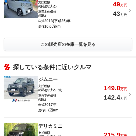
支払総額
49
万円
(税込)(リ済込)
車両本体価格
43
万円
(税込)
2013(平成25)年
年式
10.6万km
走行
この販売店の在庫一覧を見る
探している条件に近いクルマ
ジムニー
支払総額
149.8
万円
(税込)(リ済込・追)
車両本体価格
142.4
万円
(税込)
2017年
年式
6.7万km
走行
デリカミニ
支払総額
215.9
万円