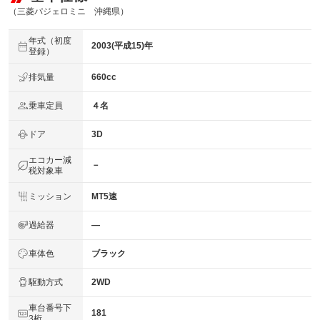
（三菱パジェロミニ 沖縄県）
年式（初度
2003(平成15)年
登録）
排気量
660cc
乗車定員
４名
ドア
3D
エコカー減
－
税対象車
ミッション
MT5速
過給器
―
車体色
ブラック
駆動方式
2WD
車台番号下
181
3桁