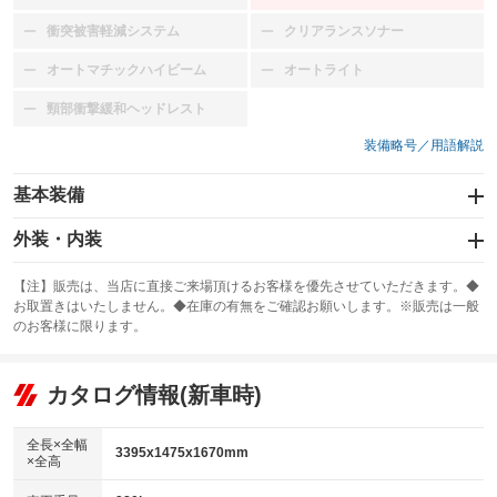
衝突被害軽減システム
クリアランスソナー
：装備なし
：装備なし
オートマチックハイビーム
オートライト
：装備なし
：装備なし
頸部衝撃緩和ヘッドレスト
：装備なし
装備略号／用語解説
基本装備
エアバッグ：運転席/助手席
外装・内装
：装備あり
スライドドア
カーナビ
：装備なし
：装備なし
【注】販売は、当店に直接ご来場頂けるお客様を優先させていただきます。◆
お取置きはいたしません。◆在庫の有無をご確認お願いします。※販売は一般
サンルーフ
ABS
TV
：装備なし
：装備あり
：装備なし
のお客様に限ります。
エアコン
Wエアコン
オーディオ
：装備あり
：装備なし
：装備なし
リフトアップ
パワーステアリング
カタログ情報(新車時)
ビジュアル
：装備なし
：装備あり
：装備なし
ダウンヒルアシストコントロール
アルミホイール：15インチ
：装備なし
：装備あり
全長×全幅
3395x1475x1670mm
×全高
パワーウィンドウ
盗難防止システム
革シート
ハーフレザーシート
：装備あり
：装備なし
：装備なし
：装備なし