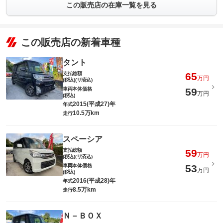
この販売店の在庫一覧を見る
この販売店の新着車種
タント
支払総額
65
万円
(税込)(リ済込)
車両本体価格
59
万円
(税込)
2015(平成27)年
年式
10.5万km
走行
スペーシア
支払総額
59
万円
(税込)(リ済込)
車両本体価格
53
万円
(税込)
2016(平成28)年
年式
8.5万km
走行
Ｎ－ＢＯＸ