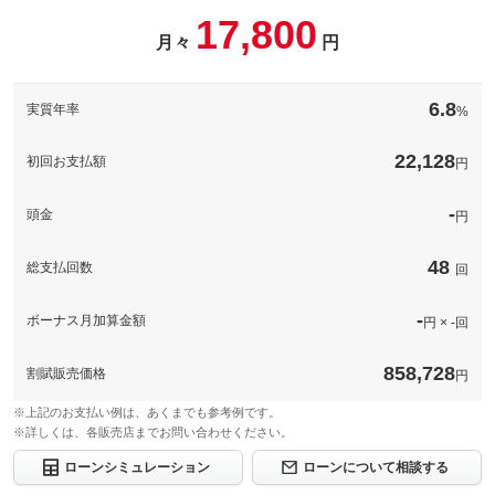
パック内容
17,800
このパックの見積もり依頼（無料）
備考
－
月々
円
このパックの見積もり依頼（無料）
備考
－
6.8
実質年率
%
このパックの見積もり依頼（無料）
22,128
初回お支払額
円
-
頭金
円
48
総支払回数
回
-
ボーナス月加算金額
円 × -回
858,728
割賦販売価格
円
※上記のお支払い例は、あくまでも参考例です。
※詳しくは、各販売店までお問い合わせください。
ローンシミュレーション
ローンについて相談する