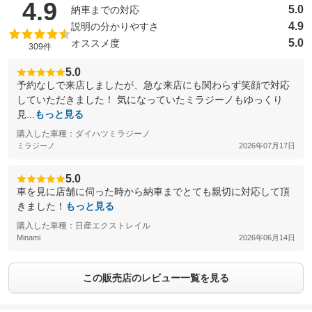
（5点満点中）
4.9
5.0
納車までの対応
4.9
説明の分かりやすさ
5.0
オススメ度
309件
5.0
予約なしで来店しましたが、急な来店にも関わらず笑顔で対応
していただきました！ 気になっていたミラジーノもゆっくり
見...
もっと見る
購入した車種：ダイハツミラジーノ
ミラジーノ
2026年07月17日
5.0
車を見に店舗に伺った時から納車までとても親切に対応して頂
きました！
もっと見る
購入した車種：日産エクストレイル
Minami
2026年06月14日
この販売店のレビュー一覧を見る