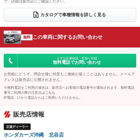
で、詳細は販売店にご確認ください。
ウォークスルー
後席モニター
：装備なし
：装備あり
カタログで車種情報を詳しく見る
電動リアゲート
フロントカメラ
：装備なし
：装備なし
シートエアコン
全周囲カメラ
：装備なし
：装備なし
この車両に関するお問い合わせ
サイドカメラ
無料
ルーフレール
：装備なし
：装備なし
エアサスペンション
ヘッドライトウォッシャー
：装備なし
：装備なし
装備略号／用語解説
まずは在庫確認・見積り依頼
無料電話でお問い合わせ
お気軽にどうぞ。問合せ後に何度もご連絡が届くことはありません。メールア
ドレスは販売店に公開されません。
※無料電話をご利用の場合は、販売店へお客様の電話番号が通知されます。無料電話
番号ご利用の際の注意点は
こちら
IP電話、ひかり電話からはご利用いただけません。
販売店情報
正規ディーラー
ホンダカーズ沖縄 北谷店