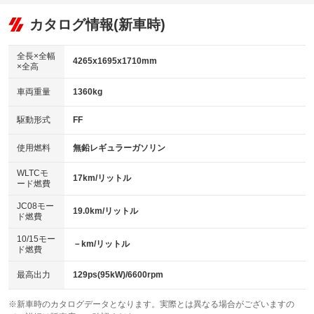
：装備あり
：装備なし
：装備あり
可
リフトアップ
パワーステアリング
カタログ情報(新車時)
：装備なし
：装備あり
ビジュアル：-／DVD再生
：装備あり
ダウンヒルアシストコントロール
：装備なし
アルミホイール
全長×全幅
：装備なし
4265x1695x1710mm
×全高
パワーウィンドウ
盗難防止システム
：装備あり
：装備なし
革シート
ハーフレザーシート
：装備なし
：装備なし
車両重量
1360kg
アイドリングストップ
ドライブレコーダー
：装備あり
：装備あり
キーレス
LEDヘッドランプ
：装備あり
：装備なし
USB入力端子
Bluetooth接続
駆動形式
FF
：装備あり
：装備なし
HID(キセノンライト)
ポータブルナビ
：装備なし
：装備なし
100V電源
クリーンディーゼル
使用燃料
無鉛レギュラーガソリン
：装備なし
：装備なし
バックカメラ
ETC
：装備あり
：装備あり
センターデフロック
：装備なし
WLTCモ
エアロ
スマートキー
17km/リットル
：装備なし
：装備あり
ード燃費
レンタカーアップ
展示・試乗車
：装備なし
：装備なし
ローダウン
ランフラットタイヤ
：装備なし
：装備なし
JC08モー
19.0km/リットル
ド燃費
電動格納ミラー
：装備あり
パワーシート
3列シート
：装備なし
：装備なし
10/15モー
装備略号／用語解説
－km/リットル
ド燃費
ベンチシート
フルフラットシート
：装備なし
：装備なし
チップアップシート
オットマン
最高出力
129ps(95kW)/6600rpm
：装備なし
：装備なし
電動格納サードシート
シートヒーター
：装備なし
：装備あり
※新車時のカタログデータとなります。実際とは異なる場合がございますの