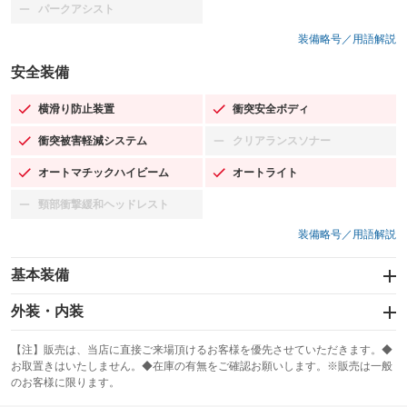
パークアシスト
：装備なし
装備略号／用語解説
安全装備
横滑り防止装置
衝突安全ボディ
：装備あり
：装備あり
衝突被害軽減システム
クリアランスソナー
：装備あり
：装備なし
オートマチックハイビーム
オートライト
：装備あり
：装備あり
頸部衝撃緩和ヘッドレスト
：装備なし
装備略号／用語解説
基本装備
エアバッグ：運転席/助手席
外装・内装
：装備あり
スライドドア：両面電動
カーナビ：メモリーナビ他
：装備あり
：装備あり
【注】販売は、当店に直接ご来場頂けるお客様を優先させていただきます。◆
お取置きはいたしません。◆在庫の有無をご確認お願いします。※販売は一般
サンルーフ
ABS
TV：フルセグ
：装備なし
：装備あり
：装備あり
のお客様に限ります。
エアコン
Wエアコン
オーディオ：CDまたはCDチェンジャー／ミュージックプレイヤー接続