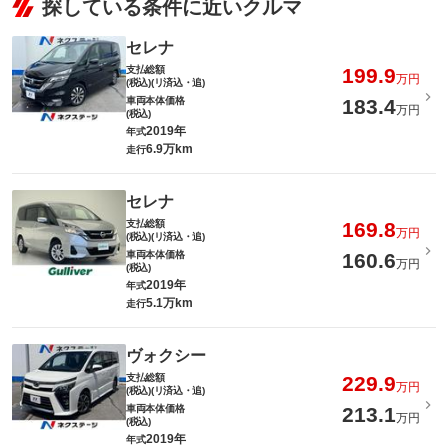
探している条件に近いクルマ
セレナ
支払総額
199.9
万円
(税込)(リ済込・追)
車両本体価格
183.4
万円
(税込)
2019年
年式
6.9万km
走行
セレナ
支払総額
169.8
万円
(税込)(リ済込・追)
車両本体価格
160.6
万円
(税込)
2019年
年式
5.1万km
走行
ヴォクシー
支払総額
229.9
万円
(税込)(リ済込・追)
車両本体価格
213.1
万円
(税込)
2019年
年式