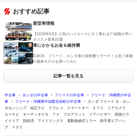
おすすめ記事
新型車情報
【2026年8月】人気のハイエースにすぐ乗れる!? 納期が早い
オススメ新車20選
車にかかるお金＆維持費
N-BOX、フリード…ホンダ車の実燃費リサーチ！人気７車種
の最新モデルを調べてみた
記事一覧を見る
中古車
ホンダの中古車
フリードの中古車
フリード・沖縄県の中古
車
フリード・沖縄県中頭郡北谷町の中古車
ホンダ フリード Ｇ・ホン
ダセンシング 純正ナビ ドラレコ スマートキー ＥＴＣ リアカメラ
カーナビ オーディオＣＤ ＴＶ フロアマット ドアバイザー 両側スラ
イドドア 防錆済 アイドリングＳ 電動格納式ミラー 助手席エアバッ
グ ＶＳＣ