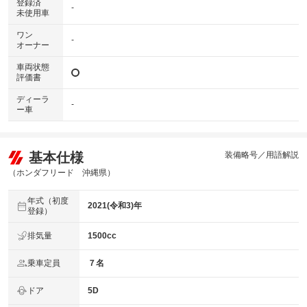
登録済
-
未使用車
ワン
-
オーナー
車両状態
評価書
ディーラ
-
ー車
基本仕様
装備略号／用語解説
（ホンダフリード 沖縄県）
年式（初度
2021(令和3)年
登録）
排気量
1500cc
乗車定員
７名
ドア
5D