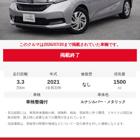
このクルマは2026/07/20まで掲載されていた車輛です。
掲載終了
走行距離
年式
修復歴
排気量
3.3
2021
1500
なし
万km
(令和3)年
cc
車検
車体色
車検整備付
ルナシルバー・メタリック
支払総額には、車両本体価格の他、保険料、税金、登録等に伴う費用、リサイクル預託金
相当額等、購入時に必要な全ての費用が含まれています。
当該価格は、登録等の時期や地域などについて一定の条件を付した価格になります。