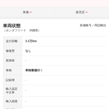
装備
販売店
車両状態
装備略号／用語解説
（ホンダフリード 沖縄県）
走行距離
3.3万km
修復歴
なし
禁煙車
-
車検
車検整備付
?
記録簿
-
輸入認定
-
中古車
輸入経路
-