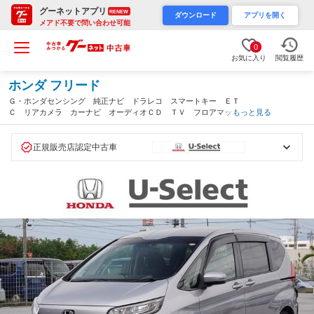
グーネットアプリ
RENEW
ダウンロード
アプリを開く
メアド不要で問い合わせ可能
0
お気に入り
閲覧履歴
ホンダ フリード
Ｇ・ホンダセンシング 純正ナビ ドラレコ スマートキー ＥＴ
Ｃ リアカメラ カーナビ オーディオＣＤ ＴＶ フロアマッ
もっと見る
ト ドアバイザー 両側スライドドア 防錆済 アイドリングＳ
電動格納式ミラー 助手席エアバッグ ＶＳＣ（沖縄県）
正規販売店認定中古車