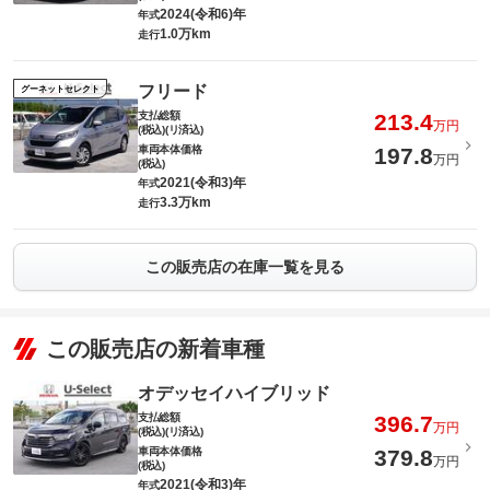
2024(令和6)年
年式
1.0万km
走行
フリード
グーネットセレクト
支払総額
213.4
万円
(税込)(リ済込)
車両本体価格
197.8
万円
(税込)
2021(令和3)年
年式
3.3万km
走行
この販売店の在庫一覧を見る
この販売店の新着車種
オデッセイハイブリッド
支払総額
396.7
万円
(税込)(リ済込)
車両本体価格
379.8
万円
(税込)
2021(令和3)年
年式