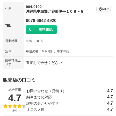
904-0102
住所
MAP
沖縄県中頭郡北谷町伊平１０８－８
0078-6042-4920
TEL
無料電話
営業時間
9:30～18:00
定休日
毎週火曜日＆水曜日、年末年始
販売可能エ
直接お問合せください
リア
販売店の口コミ
総合評価
4.7
お問い合わせ（見積り）
（5点満点中）
4.7
4.7
納車までの対応
4.7
説明の分かりやすさ
4.7
オススメ度
3件