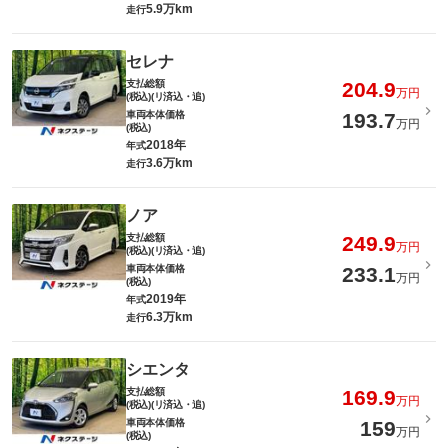
5.9万km
走行
セレナ
支払総額
204.9
万円
(税込)(リ済込・追)
車両本体価格
193.7
万円
(税込)
2018年
年式
3.6万km
走行
ノア
支払総額
249.9
万円
(税込)(リ済込・追)
車両本体価格
233.1
万円
(税込)
2019年
年式
6.3万km
走行
シエンタ
支払総額
169.9
万円
(税込)(リ済込・追)
車両本体価格
159
万円
(税込)