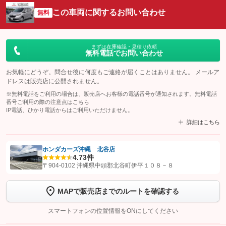
この車両に関するお問い合わせ
無料
まずは在庫確認・見積り依頼
無料電話でお問い合わせ
お気軽にどうぞ。問合せ後に何度もご連絡が届くことはありません。 メールア
ドレスは販売店に公開されません。
※無料電話をご利用の場合は、販売店へお客様の電話番号が通知されます。無料電話
番号ご利用の際の注意点は
こちら
IP電話、ひかり電話からはご利用いただけません。
詳細はこちら
ホンダカーズ沖縄 北谷店
4.7
3件
【STEP1】
認証画面でグーネットを友だち追加してから「許可する」ボタンを押
〒904-0102 沖縄県中頭郡北谷町伊平１０８－８
します
MAPで販売店までのルートを確認する
【STEP2】
トーク画面で
ボタンをタップして問い合わせを
完了してください。
スマートフォンの位置情報をONにしてください
こちら