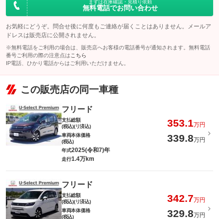
まずは在庫確認・見積り依頼
無料電話でお問い合わせ
お気軽にどうぞ。問合せ後に何度もご連絡が届くことはありません。メールア
ドレスは販売店に公開されません。
※無料電話をご利用の場合は、販売店へお客様の電話番号が通知されます。無料電話
番号ご利用の際の注意点は
こちら
IP電話、ひかり電話からはご利用いただけません。
この販売店の同一車種
フリード
支払総額
353.1
万円
(税込)(リ済込)
車両本体価格
339.8
万円
(税込)
2025(令和7)年
年式
1.4万km
走行
フリード
支払総額
342.7
万円
(税込)(リ済込)
車両本体価格
329.8
万円
(税込)