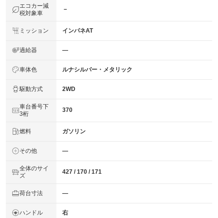
エコカー減
－
税対象車
ミッション
インパネAT
過給器
―
車体色
ルナシルバー・メタリック
駆動方式
2WD
車台番号下
370
3桁
燃料
ガソリン
その他
―
全体のサイ
427 / 170 / 171
ズ
荷台寸法
―
ハンドル
右