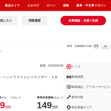
新品タイヤ
カタログ
ローン
保険
新車・中古車マガジン
気に入り
閲覧履歴
在庫確認・見積り依頼
車両・店舗情報を印刷
A4
イト
更新 : 2026/06/30
トップ
車両状態
・ヘットラライトレベライザー・ＡＢ
車両保証・アフターサービス
基本仕様
額
車両本体価格
(税込・リ済込)
(税込)
9
149
安全装備エリア
万円
万円