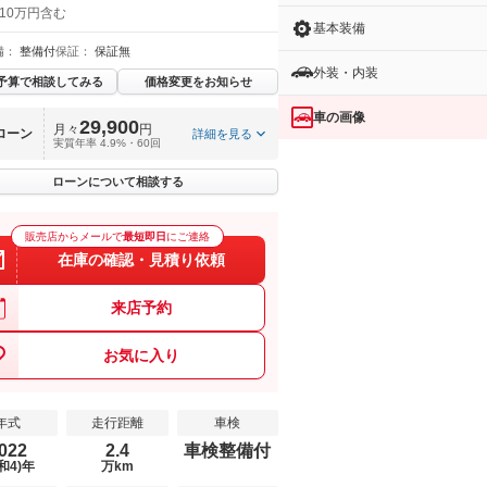
 10万円含む
基本装備
備：
整備付
保証：
保証無
外装・内装
予算で相談してみる
価格変更をお知らせ
車の画像
29,900
月々
円
ローン
詳細を見る
実質年率 4.9%・60回
ローンについて相談する
販売店からメールで
最短即日
にご連絡
在庫の確認・見積り依頼
来店予約
お気に入り
年式
走行距離
車検
022
2.4
車検整備付
和4)年
万km