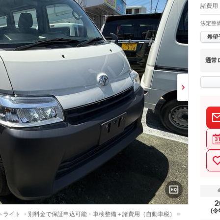
諸費用
法定整
希望
通常
2
(令
トライト ・別料金で保証申込可能・車検整備＋諸費用（自動車税）＝