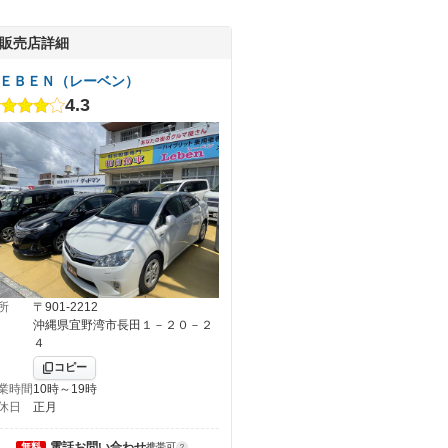
販売店詳細
ＥＢＥＮ（レーベン）
4.3
所
〒901-2212
沖縄県宜野湾市長田１－２０－２
４
コピー
業時間
10時～19時
休日
正月
電話お問い合わせ
無料
携帯可