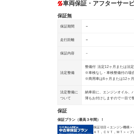
車両保証・アフターサー
保証無
保証期間
－
走行距離
－
保証内容
－
整備付 法定12ヶ月または法定
法定整備
※車検なし・車検整備付の場合
※商用車は6ヶ月または12ヶ
法定整備に
納車前に、エンジンオイル、
ついて
簿もお付けしますので一目で
保証
保証プラン（最高３年間）！
保証項目＜エンジン機構＞
ＡＴ，ＣＶＴ，ＭＴ＞＜ブ