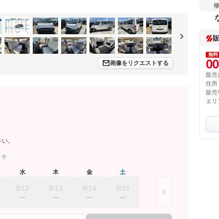
無料
00
画像をリクエストする
販売
住所
販売
エリ
さい。
約
水
木
金
土
8/12
8/13
8/14
8/15