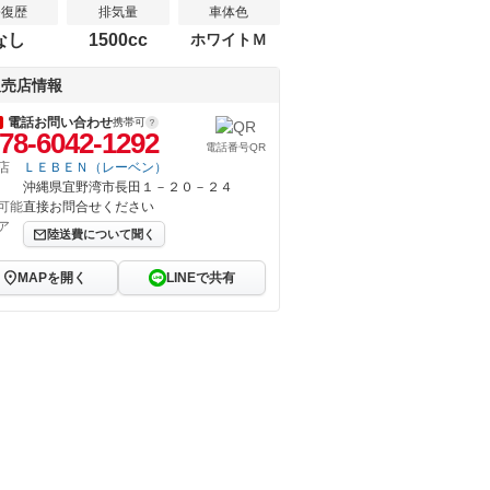
修復歴
排気量
車体色
なし
1500cc
ホワイトＭ
販売店情報
電話お問い合わせ
携帯可
78-6042-1292
電話番号QR
店
ＬＥＢＥＮ（レーベン）
沖縄県宜野湾市長田１－２０－２４
可能
直接お問合せください
ア
陸送費について聞く
MAPを開く
LINEで共有