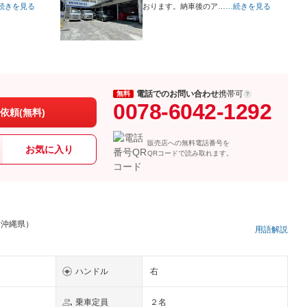
続きを見る
おります。納車後のア…
…続きを見る
電話でのお問い合わせ
携帯可
無料
0078-6042-1292
依頼(無料)
販売店への無料電話番号を
お気に入り
QRコードで読み取れます。
 沖縄県）
用語解説
ハンドル
右
乗車定員
２名