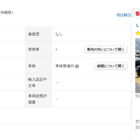
 沖縄県）
用語解説
Ｌ
修復歴
なし
禁煙車
○
車内の匂いについて聞く
車検
車検整備付
納期について聞く
輸入認定中
－
古車
住
車両状態評
－
価書
営
定