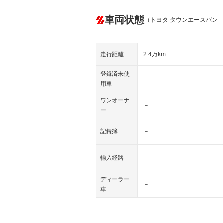
車両状態
（トヨタ タウンエースバン
走行距離
2.4万km
登録済未使
－
用車
ワンオーナ
－
ー
記録簿
－
輸入経路
－
ディーラー
－
車