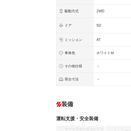
駆動方式
2WD
ドア
5D
ミッション
AT
車体色
ホワイトＭ
その他仕様
－
荷台寸法
－
装備
運転支援・安全装備
オートクルーズコントロ