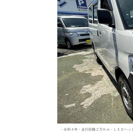
マガジン
車カタログ
自動車ローン
保険
レビュー
価格相場
教習所
用語集
・令和４年・走行距離２万Ｋｍ・ＬＥＤヘッ