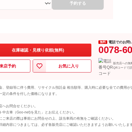
予約する
電話でのお問
無料
0078-6
在庫確認・見積り依頼(無料)
販売店への無
来店予約
お気に入り
QRコードで
金、登録等に伴う費用、リサイクル預託金 相当額等、購入時に必要な全ての費用が
一定の条件を付した価格になります。
店へお問合せください。
古車（Goo-net)を見た」とお伝えください。
にご来店の際は事前にお問合せの上、該当車両の有無をご確認ください。
詳細内容につきましては、必ず各販売店にご確認いただきますようお願いいたしま