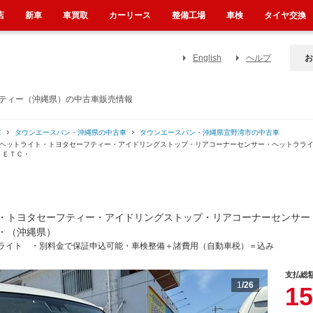
店
新車
車買取
カーリース
整備工場
車検
タイヤ交換
English
ヘルプ
お
フティー（沖縄県）の中古車販売情報
車
タウンエースバン・沖縄県の中古車
タウンエースバン・沖縄県宜野湾市の中古車
Ｄヘットライト・トヨタセーフティー・アイドリングストップ・リアコーナーセンサー・ヘットララ
・ＥＴＣ・
・トヨタセーフティー・アイドリングストップ・リアコーナーセンサー
・（沖縄県）
ライト ・別料金で保証申込可能・車検整備＋諸費用（自動車税）＝込み
支払総
1
/26
15