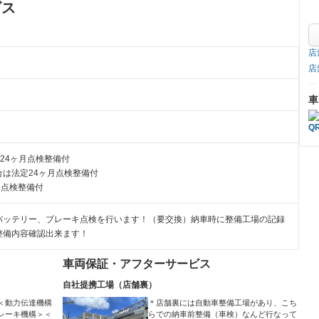
ビス
店
店
車
24ヶ月点検整備付
は法定24ヶ月点検整備付
月点検整備付
バッテリー、ブレーキ点検を行います！（要交換）納車時に整備工場の記録
整備内容確認出来ます！
車両保証・アフターサービス
自社提携工場（店舗裏）
＜動力伝達機構
＊店舗裏には自動車整備工場があり、こち
レーキ機構＞＜
らでの納車前整備（車検）なんど行なって