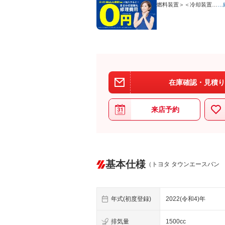
燃料装置＞＜冷却装置…
…
在庫確認・見積り
来店予約
基本仕様
（トヨタ タウンエースバン
年式(初度登録)
2022(令和4)年
排気量
1500cc