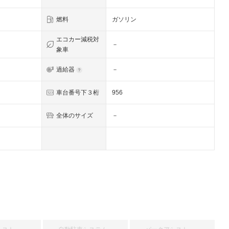
燃料
ガソリン
エコカー減税対
－
象車
過給器
－
車台番号下３桁
956
全体のサイズ
－