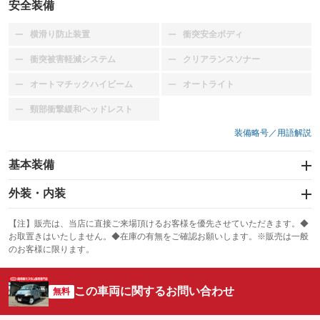
安全装備
横滑り防止装置
衝突安全ボディ
：装備なし
：装備なし
衝突被害軽減システム
クリアランスソナー
：装備なし
：装備なし
オートマチックハイビーム
オートライト
：装備なし
：装備なし
頸部衝撃緩和ヘッドレスト
：装備なし
装備略号／用語解説
基本装備
エアバッグ：運転席/助手席
外装・内装
：装備あり
スライドドア
カーナビ
：装備なし
：装備なし
【注】販売は、当店に直接ご来場頂けるお客様を優先させていただきます。◆
お取置きはいたしません。◆在庫の有無をご確認お願いします。※販売は一般
サンルーフ
ABS
TV
：装備なし
：装備なし
：装備なし
のお客様に限ります。
エアコン
Wエアコン
オーディオ
：装備あり
：装備なし
：装備なし
この車両に関するお問い合わせ
リフトアップ
パワーステアリング
無料
ビジュアル
：装備なし
：装備あり
：装備なし
ダウンヒルアシストコントロール
アルミホイール
：装備なし