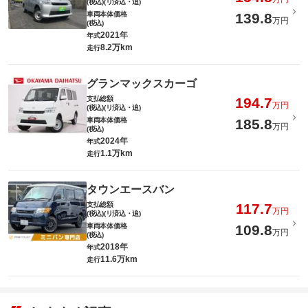
(税込)(リ済込・追)
車両本体価格
139.8
万円
(税込)
2021年
年式
8.2万km
走行
グランマックスカーゴ
支払総額
194.7
万円
(税込)(リ済込・追)
車両本体価格
185.8
万円
(税込)
2024年
年式
1.1万km
走行
タウンエースバン
支払総額
117.7
万円
(税込)(リ済込・追)
車両本体価格
109.8
万円
(税込)
2018年
年式
11.6万km
走行