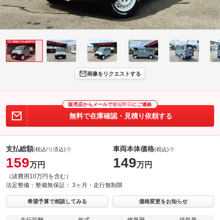
画像をリクエストする
販売店からメールで
最短即日
にご連絡
無料で在庫確認・見積り依頼する
支払総額
車両本体価格
(税込/リ済込)
(税込)
159
149
万円
万円
（諸費用10万円を含む）
法定整備：
整備無
保証：
3ヶ月・走行無制限
希望予算で相談してみる
価格変更をお知らせ