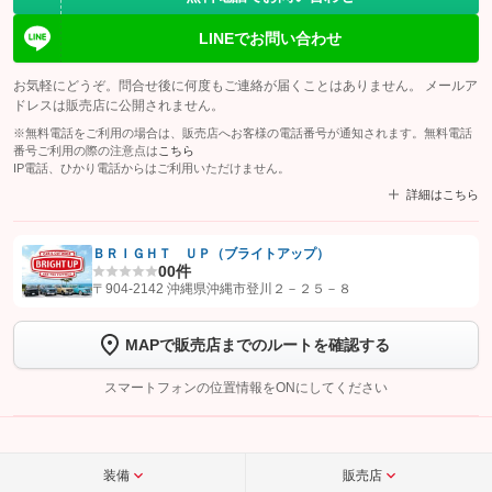
LINEでお問い合わせ
お気軽にどうぞ。問合せ後に何度もご連絡が届くことはありません。 メールア
ドレスは販売店に公開されません。
※無料電話をご利用の場合は、販売店へお客様の電話番号が通知されます。無料電話
番号ご利用の際の注意点は
こちら
IP電話、ひかり電話からはご利用いただけません。
詳細はこちら
ＢＲＩＧＨＴ ＵＰ（ブライトアップ）
0
0件
【STEP1】
認証画面でグーネットを友だち追加してから「許可する」ボタンを押
〒904-2142 沖縄県沖縄市登川２－２５－８
します
MAPで販売店までのルートを確認する
【STEP2】
トーク画面で
ボタンをタップして問い合わせを
完了してください。
スマートフォンの位置情報をONにしてください
こちら
装備
販売店