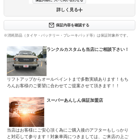
保証内容について問い合わせる
詳しく見る
保証項目
-
修理回数
-
保証内容を確認する
※消耗部品（タイヤ・バッテリー・ブレーキパッド等）は保証対象外です。
上限金額
-
ランクルカスタムも当店にご相談下さい！
免責金
無し
保証修理
-
受付先
法定整備
整備無 車両状態については販売店にご確認ください
リフトアップからオールペイントまで多数実績あります！もち
ろんお客様のご要望に合わせてご提案させて頂きます！！
法定整備
-
について
スーパーあんしん保証加盟店
当店はお客様にご安心頂く為にご購入後のアフターもしっかり
と対応して参ります！対象車両につきましては、ご来店の上ご