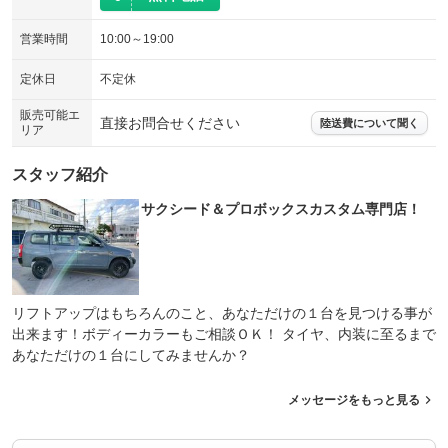
シートエアコン
全周囲カメラ
：装備なし
：装備なし
営業時間
10:00～19:00
サイドカメラ
ルーフレール
：装備なし
：装備なし
エアサスペンション
ヘッドライトウォッシャー
定休日
不定休
：装備なし
：装備なし
装備略号／用語解説
販売可能エ
直接お問合せください
陸送費について聞く
リア
スタッフ紹介
サクシード＆プロボックスカスタム専門店！
リフトアップはもちろんのこと、あなただけの１台を見つける事が
出来ます！ボディーカラーもご相談ＯＫ！ タイヤ、内装に至るまで
あなただけの１台にしてみませんか？
メッセージをもっと見る