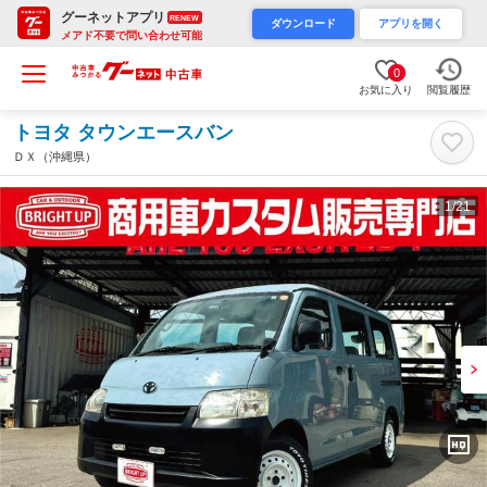
グーネットアプリ
RENEW
ダウンロード
アプリを開く
メアド不要で問い合わせ可能
0
お気に入り
閲覧履歴
トヨタ タウンエースバン
ＤＸ（沖縄県）
1
/21