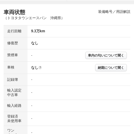
車両状態
装備略号／用語解説
（トヨタタウンエースバン 沖縄県）
走行距離
9.3万km
修復歴
なし
禁煙車
-
車内の匂いについて聞く
車検
なし
納期について聞く
?
記録簿
-
輸入認定
-
中古車
輸入経路
-
登録済
-
未使用車
ワン
-