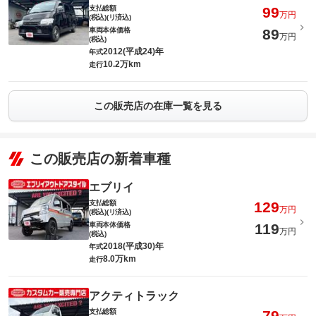
支払総額
99
万円
(税込)(リ済込)
車両本体価格
89
万円
(税込)
2012(平成24)年
年式
10.2万km
走行
この販売店の在庫一覧を見る
この販売店の新着車種
エブリイ
支払総額
129
万円
(税込)(リ済込)
車両本体価格
119
万円
(税込)
2018(平成30)年
年式
8.0万km
走行
アクティトラック
支払総額
79