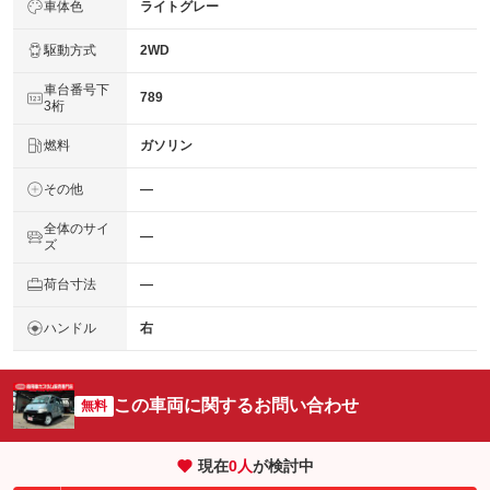
車体色
ライトグレー
駆動方式
2WD
車台番号下
789
3桁
燃料
ガソリン
その他
―
全体のサイ
―
ズ
荷台寸法
―
ハンドル
右
この車両に関するお問い合わせ
無料
現在
0
人
が検討中