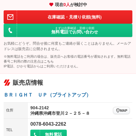
：装備なし
現在
0
人
が検討中
パワーウィンドウ
盗難防止システム
革シート
ハーフレザーシート
：装備なし
：装備なし
：装備なし
：装備なし
在庫確認・見積り依頼(無料)
アイドリングストップ
ドライブレコーダー
キーレス
LEDヘッドランプ
：装備なし
：装備なし
：装備なし
：装備なし
まずは在庫確認・見積り依頼
USB入力端子
Bluetooth接続
HID(キセノンライト)
ポータブルナビ
無料電話でお問い合わせ
：装備なし
：装備なし
：装備なし
：装備なし
100V電源
クリーンディーゼル
バックカメラ
ETC
：装備なし
：装備なし
お気軽にどうぞ。問合せ後に何度もご連絡が届くことはありません。メールア
：装備なし
：装備なし
ドレスは販売店に公開されません。
センターデフロック
エアロ
スマートキー
：装備なし
：装備なし
：装備なし
※無料電話をご利用の場合は、販売店へお客様の電話番号が通知されます。無料電話
番号ご利用の際の注意点は
こちら
レンタカーアップ
展示・試乗車
ローダウン
ランフラットタイヤ
：装備なし
：装備なし
：装備なし
：装備なし
IP電話、ひかり電話からはご利用いただけません。
電動格納ミラー
パワーシート
3列シート
：装備なし
：装備なし
：装備なし
販売店情報
装備略号／用語解説
ベンチシート
フルフラットシート
：装備なし
：装備なし
ＢＲＩＧＨＴ ＵＰ（ブライトアップ）
チップアップシート
オットマン
：装備なし
：装備なし
電動格納サードシート
シートヒーター
904-2142
：装備なし
：装備なし
住所
MAP
沖縄県沖縄市登川２－２５－８
ウォークスルー
後席モニター
：装備なし
：装備なし
0078-6043-2262
電動リアゲート
フロントカメラ
：装備なし
：装備なし
TEL
無料電話