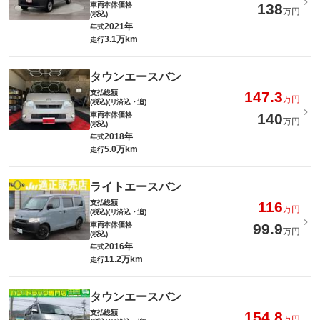
車両本体価格
138
万円
(税込)
2021年
年式
3.1万km
走行
タウンエースバン
支払総額
147.3
万円
(税込)(リ済込・追)
車両本体価格
140
万円
(税込)
2018年
年式
5.0万km
走行
ライトエースバン
支払総額
116
万円
(税込)(リ済込・追)
車両本体価格
99.9
万円
(税込)
2016年
年式
11.2万km
走行
タウンエースバン
支払総額
154.8
万円