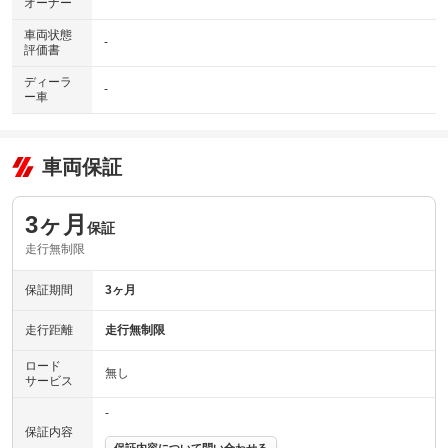
オーナー
車両状態
-
評価書
ディーラ
-
ー車
車両保証
3ヶ月
保証
走行無制限
保証期間
3ヶ月
走行距離
走行無制限
ロード
無し
サービス
-
保証内容