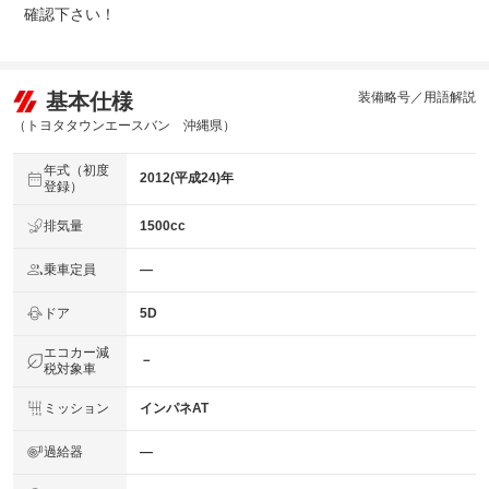
確認下さい！
基本仕様
装備略号／用語解説
（トヨタタウンエースバン 沖縄県）
年式（初度
2012(平成24)年
登録）
排気量
1500cc
乗車定員
―
ドア
5D
エコカー減
－
税対象車
ミッション
インパネAT
過給器
―