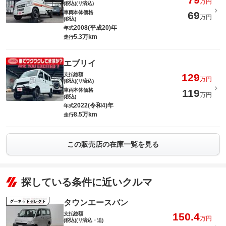
万円
(税込)(リ済込)
車両本体価格
69
万円
(税込)
2008(平成20)年
年式
5.3万km
走行
エブリイ
支払総額
129
万円
(税込)(リ済込)
車両本体価格
119
万円
(税込)
2022(令和4)年
年式
8.5万km
走行
この販売店の在庫一覧を見る
探している条件に近いクルマ
タウンエースバン
グーネットセレクト
支払総額
150.4
万円
(税込)(リ済込・追)