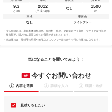
走行距離
年式
修復歴
排気量
9.3
2012
1500
なし
万km
(平成24)年
cc
車検
車体色
なし
ライトグレー
支払総額には、車両本体価格の他、保険料、税金、登録等に伴う費用、リサイクル預託金
相当額等、購入時に必要な全ての費用が含まれています。
当該価格は、登録等の時期や地域などについて一定の条件を付した価格になります。
気になることを聞いてみよう！
今すぐお問い合わせ
無料
内容を選択
詳細を入力
確認・送信
1
2
3
見積りをしたい