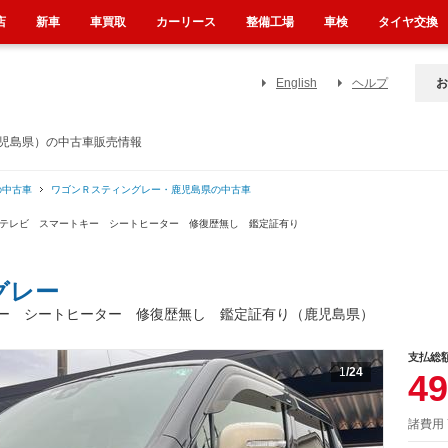
店
新車
車買取
カーリース
整備工場
車検
タイヤ交換
English
ヘルプ
お
鹿児島県）の中古車販売情報
の中古車
ワゴンＲスティングレー・鹿児島県の中古車
 テレビ スマートキー シートヒーター 修復歴無し 鑑定証有り
グレー
ー シートヒーター 修復歴無し 鑑定証有り（鹿児島県）
支払総
1
/24
49
諸費用