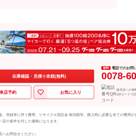
電話でのお問
無料
0078-6
在庫確認・見積り依頼(無料)
販売店への無
来店予約
お気に入り
QRコードで
金、登録等に伴う費用、リサイクル預託金 相当額等、購入時に必要な全ての費用が
一定の条件を付した価格になります。
店へお問合せください。