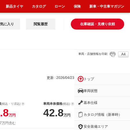
新品タイヤ
カタログ
ローン
保険
新車・中古車マガジン
気に入り
閲覧履歴
在庫確認・見積り依頼
車両・店舗情報を印刷
A4
更新 : 2026/04/23
トップ
車両状態
基本仕様
額
車両本体価格
(税込・リ済込)
(税込)
.8
42.8
カタログ情報（新車時）
万円
万円
 7万円含む
安全装備エリア