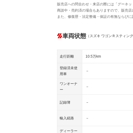
販売店への問合わせ・来店の際には「グーネット中
商談中・売約済の場合もありますので、販売店
また、修復歴・法定整備・保証の有無ならびに
車両状態
（スズキ ワゴンＲスティン
走行距離
10.5万km
登録済未使
－
用車
ワンオーナ
－
ー
記録簿
－
輸入経路
－
ディーラー