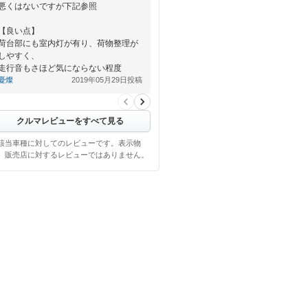
悪くはないですが下記参照
【良い点】
荷台部にも室内灯が有り、荷物整理が
しやすく、
走行音もさほど気にならない程度
憂燦
2019年05月29日投稿
【悪い点】
シガー接触不良の為触り…
クルマレビューをすべて見る
該当車種に対してのレビューです。表示物
、販売店に対するレビューではありません。