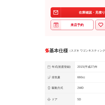
在庫確認・見積り
来店予約
基本仕様
（スズキ ワゴンＲスティン
年式(初度登録)
2015(平成27)年
排気量
660cc
駆動方式
2WD
ドア
5D