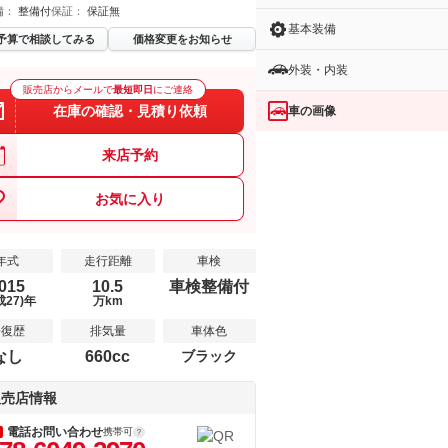
備：
整備付
保証：
保証無
基本装備
予算で相談してみる
価格変更をお知らせ
外装・内装
販売店からメールで
最短即日
にご連絡
在庫の確認・見積り依頼
車の画像
来店予約
お気に入り
年式
走行距離
車検
015
10.5
車検整備付
成27)年
万km
修復歴
排気量
車体色
なし
660cc
ブラック
販売店情報
電話お問い合わせ
携帯可