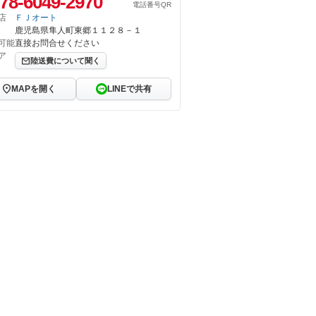
78-6049-2970
電話番号QR
店
ＦＪオート
鹿児島県隼人町東郷１１２８－１
可能
直接お問合せください
ア
陸送費について聞く
MAPを開く
LINEで共有