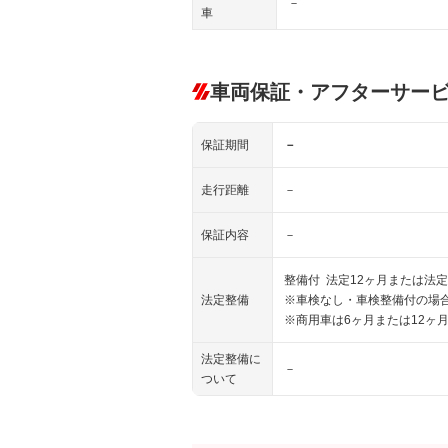
－
車
車両保証・アフターサー
保証期間
－
走行距離
－
保証内容
－
整備付 法定12ヶ月または法定
法定整備
※車検なし・車検整備付の場合
※商用車は6ヶ月または12ヶ
法定整備に
－
ついて