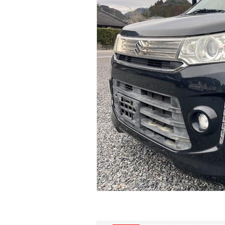
マガジン
車カタログ
自動車ローン
保険
レビュー
価格相場
教習所
用語集