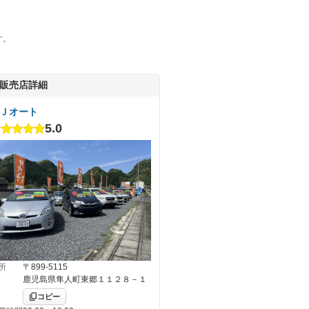
す。
販売店詳細
Ｊオート
5.0
所
〒899-5115
鹿児島県隼人町東郷１１２８－１
コピー