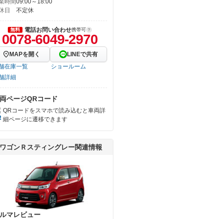
業時間
09:00～18:00
休日
不定休
電話お問い合わせ
無料
携帯可
0078-6049-2970
MAPを開く
LINEで共有
舗在庫一覧
ショールーム
舗詳細
両ページQRコード
QRコードをスマホで読み込むと車両詳
細ページに遷移できます
ワゴンＲスティングレー関連情報
ルマレビュー