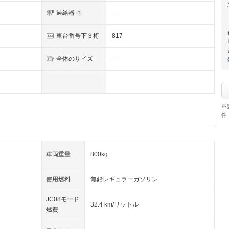
過給器
－
車台番号下３桁
817
全体のサイズ
－
※
件
車両重量
800kg
使用燃料
無鉛レギュラーガソリン
JC08モード
32.4 km/リットル
燃費