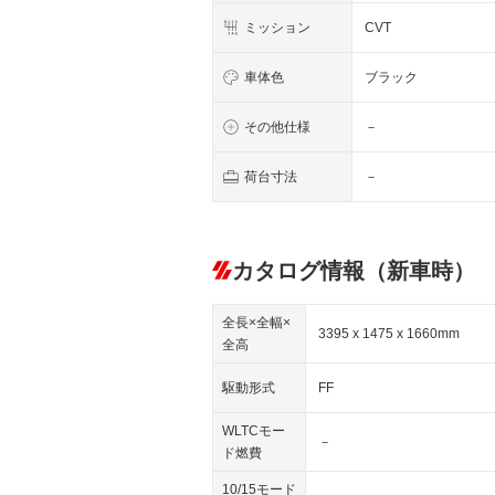
ミッション
CVT
車体色
ブラック
その他仕様
－
荷台寸法
－
カタログ情報（新車時）
全長×全幅×
3395 x 1475 x 1660mm
全高
駆動形式
FF
WLTCモー
－
ド燃費
10/15モード