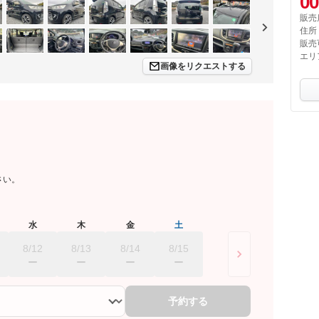
00
販売
住所
販売
エリ
画像をリクエストする
さい。
水
木
金
土
8/12
8/13
8/14
8/15
予約する