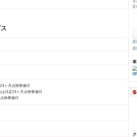
営
定
ビス
店
店
車
24ヶ月点検整備付
は法定24ヶ月点検整備付
月点検整備付
ク