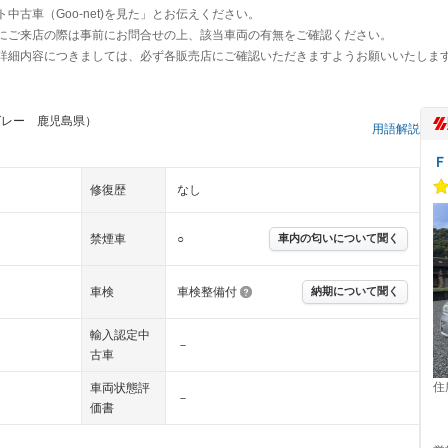
古車（Goo-net)を見た」とお伝えください。
にご来店の際は事前にお問合せの上、該当車両の有無をご確認ください。
詳細内容につきましては、必ず各販売店にご確認いただきますようお願いいたしま
グレー 鹿児島県）
用語解説
Ｆ
修復歴
なし
禁煙車
○
車内の匂いについて聞く
車検
車検整備付
納期について聞く
輸入認定中
－
古車
住
車両状態評
－
価書