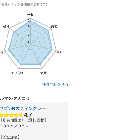
「普通=3.0」が評価軸の基準です）
外装
外装
5
5
4
4
価格
価格
内装
内装
3
3
2
2
1
1
装備
装備
走行
走行
乗り心地
乗り心地
燃費
燃費
評価詳細を見る
ルマのクチコミ
ワゴンRスティングレー
4.7
【所有期間または運転回数】
２０１９／０５～
【総合評価】