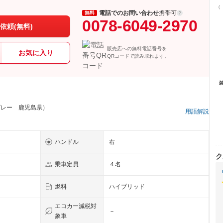
（
電話でのお問い合わせ
携帯可
無料
0078-6049-2970
依頼(無料)
販売店への無料電話番号を
お気に入り
QRコードで読み取れます。
グレー 鹿児島県）
用語解説
ハンドル
右
ク
乗車定員
４名
燃料
ハイブリッド
エコカー減税対
－
象車