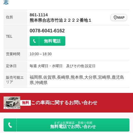
志
861-1114
住所
MAP
熊本県合志市竹迫２２２２番地１
0078-6041-6162
TEL
無料電話
営業時間
10:00～18:30
定休日
毎週 火曜日・水曜日 及びその他 設定日
福岡県,佐賀県,長崎県,熊本県,大分県,宮崎県,鹿児島
販売可能エ
リア
県,沖縄県
この車両に関するお問い合わせ
無料
まずは在庫確認・見積り依頼
無料電話でお問い合わせ