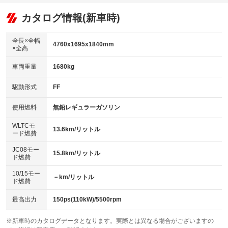
オーディオ：CDまたはCDチェンジャー／ミュージックサーバー
：装備あり
：装備あり
：装備あり
リフトアップ
パワーステアリング
カタログ情報(新車時)
ビジュアル：-／DVD再生
：装備なし
：装備あり
：装備あり
ダウンヒルアシストコントロール
アルミホイール：アルミホイール
：装備なし
：装備あり
全長×全幅
4760x1695x1840mm
×全高
パワーウィンドウ
盗難防止システム
革シート
ハーフレザーシート
：装備あり
：装備あり
：装備なし
：装備なし
車両重量
1680kg
アイドリングストップ
ドライブレコーダー
キーレス
LEDヘッドランプ
：装備あり
：装備あり
：装備あり
：装備あり
USB入力端子
Bluetooth接続
駆動形式
FF
HID(キセノンライト)
ポータブルナビ
：装備あり
：装備なし
：装備なし
：装備なし
100V電源
クリーンディーゼル
バックカメラ
ETC
使用燃料
無鉛レギュラーガソリン
：装備なし
：装備なし
：装備あり
：装備あり
センターデフロック
エアロ
スマートキー
：装備なし
WLTCモ
：装備なし
：装備あり
13.6km/リットル
ード燃費
レンタカーアップ
展示・試乗車
ローダウン
ランフラットタイヤ
：装備なし
：装備なし
：装備なし
：装備なし
JC08モー
15.8km/リットル
ド燃費
電動格納ミラー
パワーシート
3列シート
：装備なし
：装備なし
：装備あり
10/15モー
装備略号／用語解説
－km/リットル
ベンチシート
フルフラットシート
ド燃費
：装備なし
：装備なし
チップアップシート
オットマン
：装備なし
：装備なし
最高出力
150ps(110kW)/5500rpm
電動格納サードシート
シートヒーター
：装備なし
：装備なし
※新車時のカタログデータとなります。実際とは異なる場合がございますの