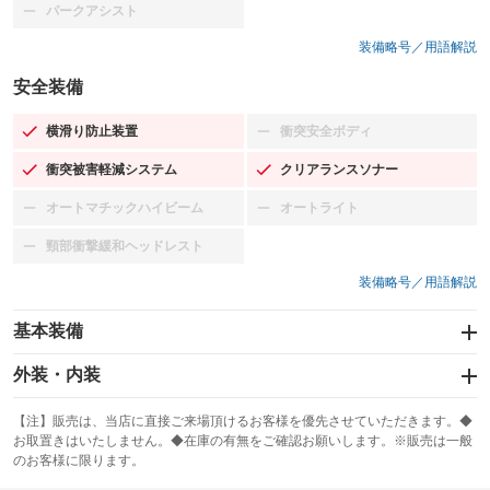
パークアシスト
：装備なし
装備略号／用語解説
安全装備
横滑り防止装置
衝突安全ボディ
：装備あり
：装備なし
衝突被害軽減システム
クリアランスソナー
：装備あり
：装備あり
オートマチックハイビーム
オートライト
：装備なし
：装備なし
頸部衝撃緩和ヘッドレスト
：装備なし
装備略号／用語解説
基本装備
エアバッグ：運転席/助手席
外装・内装
：装備あり
スライドドア：両面電動
カーナビ：メモリーナビ他
：装備あり
：装備あり
【注】販売は、当店に直接ご来場頂けるお客様を優先させていただきます。◆
お取置きはいたしません。◆在庫の有無をご確認お願いします。※販売は一般
サンルーフ
ABS
TV：フルセグ
：装備なし
：装備あり
：装備あり
のお客様に限ります。
エアコン
Wエアコン