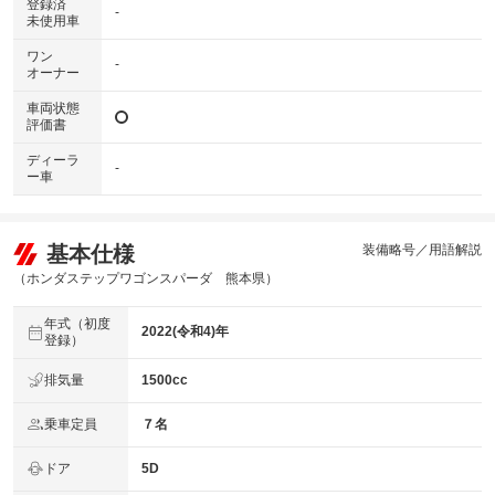
登録済
-
未使用車
ワン
-
オーナー
車両状態
評価書
ディーラ
-
ー車
基本仕様
装備略号／用語解説
（ホンダステップワゴンスパーダ 熊本県）
年式（初度
2022(令和4)年
登録）
排気量
1500cc
乗車定員
７名
ドア
5D