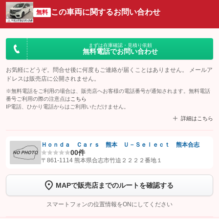
この車両に関するお問い合わせ
無料
まずは在庫確認・見積り依頼
無料電話でお問い合わせ
お気軽にどうぞ。問合せ後に何度もご連絡が届くことはありません。 メールア
ドレスは販売店に公開されません。
※無料電話をご利用の場合は、販売店へお客様の電話番号が通知されます。無料電話
番号ご利用の際の注意点は
こちら
IP電話、ひかり電話からはご利用いただけません。
詳細はこちら
Ｈｏｎｄａ Ｃａｒｓ 熊本 Ｕ－Ｓｅｌｅｃｔ 熊本合志
0
0件
【STEP1】
認証画面でグーネットを友だち追加してから「許可する」ボタンを押
〒861-1114 熊本県合志市竹迫２２２２番地１
します
MAPで販売店までのルートを確認する
【STEP2】
トーク画面で
ボタンをタップして問い合わせを
完了してください。
スマートフォンの位置情報をONにしてください
こちら