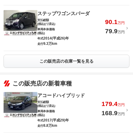
ステップワゴンスパーダ
支払総額
90.1
万円
(税込)(リ済込)
車両本体価格
79.9
万円
(税込)
2014(平成26)年
年式
9.3万km
走行
この販売店の在庫一覧を見る
この販売店の新着車種
アコードハイブリッド
支払総額
179.4
万円
(税込)(リ済込)
車両本体価格
168.9
万円
(税込)
2017(平成29)年
年式
8.8万km
走行