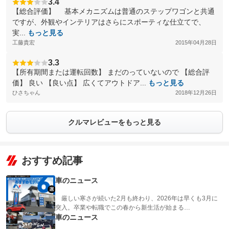
3.4
【総合評価】 基本メカニズムは普通のステップワゴンと共通
ですが、外観やインテリアはさらにスポーティな仕立てで、
実...
もっと見る
工藤貴宏
2015年04月28日
3.3
【所有期間または運転回数】 まだのっていないので 【総合評
価】 良い 【良い点】 広くてアウトドア...
もっと見る
ひさちゃん
2018年12月26日
クルマレビューをもっと見る
おすすめ記事
車のニュース
厳しい寒さが続いた2月も終わり、2026年は早くも3月に
突入。卒業や転職でこの春から新生活が始まる…
車のニュース