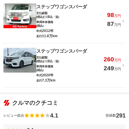
ステップワゴンスパーダ
支払総額
98
万円
(税込)(リ済込・追)
車両本体価格
87
万円
(税込)
2012年
年式
11.8万km
走行
ステップワゴンスパーダ
支払総額
260
万円
(税込)(リ済込・追)
車両本体価格
249
万円
(税込)
2020年
年式
7.3万km
走行
クルマのクチコミ
4.1
291
レビュー総合
投稿数