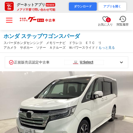
グーネットアプリ
RENEW
ダウンロード
アプリを開く
メアド不要で問い合わせ可能
0
お気に入り
閲覧履歴
ホンダ ステップワゴンスパーダ
スパーダホンダセンシング メモリーナビ ドラレコ ＥＴＣ リ
アカメラ サポカー ソナー Ａクルーズ Ｗパワースライドド
もっと見る
ア ＬＥＤヘッドライ 横滑り防止機能 ３列シート スマートキ
ー＆プッシュスタート ＵＳＢ入力 イモビ ＡＢＳ（熊本県）
正規販売店認定中古車