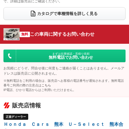
で、詳細は販売店にご確認ください。
ウォークスルー
後席モニター
：装備あり
：装備あり
電動リアゲート
フロントカメラ
カタログで車種情報を詳しく見る
：装備なし
：装備なし
シートエアコン
全周囲カメラ
：装備なし
：装備なし
サイドカメラ
ルーフレール
この車両に関するお問い合わせ
：装備なし
無料
：装備なし
エアサスペンション
ヘッドライトウォッシャー
：装備なし
：装備なし
装備略号／用語解説
まずは在庫確認・見積り依頼
無料電話でお問い合わせ
お気軽にどうぞ。問合せ後に何度もご連絡が届くことはありません。メールア
ドレスは販売店に公開されません。
※無料電話をご利用の場合は、販売店へお客様の電話番号が通知されます。無料電話
番号ご利用の際の注意点は
こちら
IP電話、ひかり電話からはご利用いただけません。
販売店情報
正規ディーラー
Ｈｏｎｄａ Ｃａｒｓ 熊本 Ｕ－Ｓｅｌｅｃｔ 熊本合