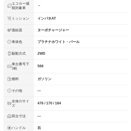
エコカー減
－
税対象車
ミッション
インパネAT
過給器
ターボチャージャー
車体色
プラチナホワイト・パール
駆動方式
2WD
車台番号下
566
3桁
燃料
ガソリン
その他
―
全体のサイ
476 / 170 / 184
ズ
荷台寸法
―
ハンドル
右