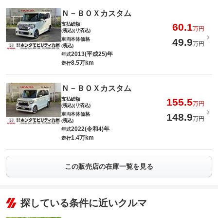
Ｎ－ＢＯＸカスタム
支払総額
60.1
万円
(税込)(リ済込)
車両本体価格
49.9
万円
(税込)
2013(平成25)年
年式
8.5万km
走行
Ｎ－ＢＯＸカスタム
支払総額
155.5
万円
(税込)(リ済込)
車両本体価格
148.9
万円
(税込)
2022(令和4)年
年式
1.4万km
走行
この販売店の在庫一覧を見る
探している条件に近いクルマ