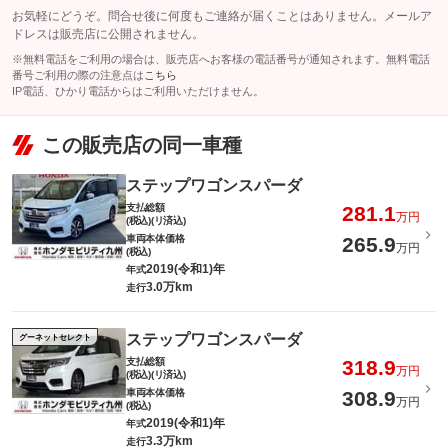
お気軽にどうぞ。問合せ後に何度もご連絡が届くことはありません。メールア
ドレスは販売店に公開されません。
※無料電話をご利用の場合は、販売店へお客様の電話番号が通知されます。無料電話
番号ご利用の際の注意点は
こちら
IP電話、ひかり電話からはご利用いただけません。
この販売店の同一車種
ステップワゴンスパーダ
支払総額
281.1
万円
(税込)(リ済込)
車両本体価格
265.9
万円
(税込)
2019(令和1)年
年式
3.0万km
走行
ステップワゴンスパーダ
グーネットセレクト
支払総額
318.9
万円
(税込)(リ済込)
車両本体価格
308.9
万円
(税込)
2019(令和1)年
年式
3.3万km
走行