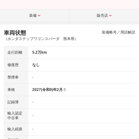
装備
販売店
車両状態
装備略号／用語解説
（ホンダステップワゴンスパーダ 熊本県）
走行距離
5.2万km
修復歴
なし
禁煙車
-
車検
2027(令和9)年2月
?
記録簿
-
輸入認定
-
中古車
輸入経路
-