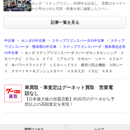
ホンダ「ステップワゴン」30周年を記念し、実際のオーナー
から寄せられた写真・映像を核に編集したスペシ…
記事一覧を見る
中古車
ホンダの中古車
ステップワゴンスパーダの中古車
ステップ
ワゴンスパーダ・熊本県の中古車
ステップワゴンスパーダ・熊本県合志市
の中古車
ホンダ ステップワゴンスパーダ スパーダホンダセンシング メ
モリーナビ ドラレコ ＥＴＣ リアカメラ サポカー ソナー Ａクルー
ズ Ｗパワースライドドア ＬＥＤヘッドライ 横滑り防止機能 ３列シー
ト スマートキー＆プッシュスタート ＵＳＢ入力 イモビ ＡＢＳ
車買取・車査定はグーネット買取 営業電
話なし
【日本最大級の加盟店数】約30万のデータから予
想以上の高額査定を実現！
質問はコチラ
ヘルプ