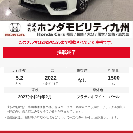
このクルマは2026/05/25まで掲載されていた車輛です。
掲載終了
走行距離
年式
修復歴
排気量
5.2
2022
1500
なし
万km
(令和4)年
cc
車検
車体色
2027(令和9)年2月
プラチナホワイト・パール
支払総額には、車両本体価格の他、保険料、税金、登録等に伴う費用、リサイクル預託金
相当額等、購入時に必要な全ての費用が含まれています。
当該価格は、登録等の時期や地域などについて一定の条件を付した価格になります。