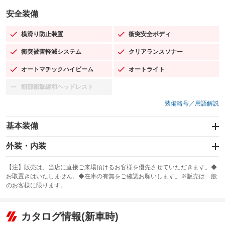
安全装備
横滑り防止装置
衝突安全ボディ
：装備あり
：装備あり
衝突被害軽減システム
クリアランスソナー
：装備あり
：装備あり
オートマチックハイビーム
オートライト
：装備あり
：装備あり
頸部衝撃緩和ヘッドレスト
：装備なし
装備略号／用語解説
基本装備
エアバッグ：運転席/助手席/サイド
外装・内装
：装備あり
スライドドア：両側スライド・片側電動
カーナビ：メモリーナビ他
：装備あり
：装備あり
【注】販売は、当店に直接ご来場頂けるお客様を優先させていただきます。◆
お取置きはいたしません。◆在庫の有無をご確認お願いします。※販売は一般
サンルーフ
ABS
TV：フルセグ
：装備なし
：装備あり
：装備あり
のお客様に限ります。
エアコン
Wエアコン
オーディオ：CDまたはCDチェンジャー
：装備あり
：装備なし
：装備あり
リフトアップ
パワーステアリング
カタログ情報(新車時)
ビジュアル：-／DVD再生
：装備なし
：装備あり
：装備あり