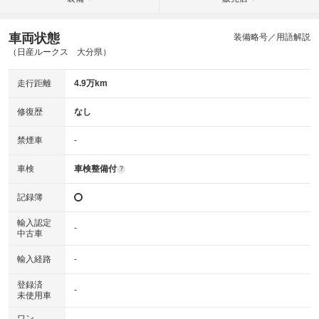
車両状態
装備略号／用語解説
（日産ルークス 大分県）
走行距離
4.9万km
修復歴
なし
禁煙車
-
車検
車検整備付
?
記録簿
輸入認定
-
中古車
輸入経路
-
登録済
-
未使用車
ワン