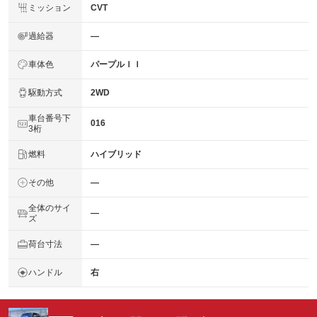
ミッション
CVT
過給器
―
車体色
パープルＩＩ
駆動方式
2WD
車台番号下
016
3桁
燃料
ハイブリッド
その他
―
全体のサイ
―
ズ
荷台寸法
―
ハンドル
右