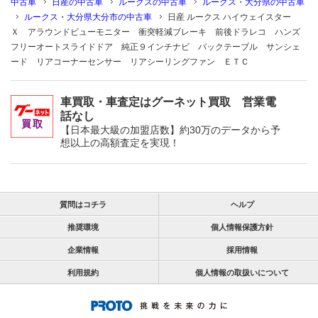
中古車
日産の中古車
ルークスの中古車
ルークス・大分県の中古車
ルークス・大分県大分市の中古車
日産 ルークス ハイウェイスター
Ｘ アラウンドビューモニター 衝突軽減ブレーキ 前後ドラレコ ハンズ
フリーオートスライドドア 純正９インチナビ バックテーブル サンシェ
ード リアコーナーセンサー リアシーリングファン ＥＴＣ
車買取・車査定はグーネット買取 営業電
話なし
【日本最大級の加盟店数】約30万のデータから予
想以上の高額査定を実現！
質問はコチラ
ヘルプ
推奨環境
個人情報保護方針
企業情報
採用情報
利用規約
個人情報の取扱いについて