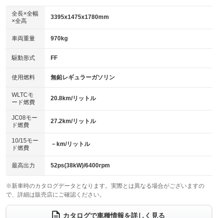
ダウンヒルアシストコントロール
アルミホイール：14インチ
：装備なし
：装備あり
全長×全幅
3395x1475x1780mm
×全高
パワーウィンドウ
盗難防止システム
革シート
ハーフレザーシート
：装備あり
：装備あり
：装備なし
：装備なし
車両重量
970kg
アイドリングストップ
ドライブレコーダー
キーレス
LEDヘッドランプ
：装備あり
：装備あり
：装備あり
：装備あり
USB入力端子
Bluetooth接続
駆動形式
FF
HID(キセノンライト)
ポータブルナビ
：装備あり
：装備あり
：装備なし
：装備なし
100V電源
クリーンディーゼル
バックカメラ
ETC
使用燃料
無鉛レギュラーガソリン
：装備なし
：装備なし
：装備あり
：装備あり
センターデフロック
エアロ
スマートキー
：装備なし
WLTCモ
：装備なし
：装備あり
20.8km/リットル
ード燃費
レンタカーアップ
展示・試乗車
ローダウン
ランフラットタイヤ
：装備なし
：装備なし
：装備なし
：装備なし
JC08モー
27.2km/リットル
ド燃費
電動格納ミラー
パワーシート
3列シート
：装備あり
：装備なし
：装備なし
10/15モー
装備略号／用語解説
－km/リットル
ベンチシート
フルフラットシート
ド燃費
：装備あり
：装備なし
チップアップシート
オットマン
：装備なし
：装備なし
最高出力
52ps(38kW)/6400rpm
電動格納サードシート
シートヒーター
：装備なし
：装備なし
※新車時のカタログデータとなります。実際とは異なる場合がございますの
で、詳細は販売店にご確認ください。
ウォークスルー
後席モニター
：装備なし
：装備なし
電動リアゲート
フロントカメラ
カタログで車種情報を詳しく見る
：装備なし
：装備あり