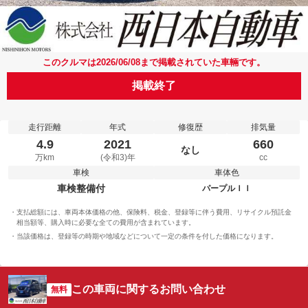
このクルマは2026/06/08まで掲載されていた車輛です。
掲載終了
走行距離
年式
修復歴
排気量
4.9
2021
660
なし
万km
(令和3)年
cc
車検
車体色
車検整備付
パープルＩＩ
支払総額には、車両本体価格の他、保険料、税金、登録等に伴う費用、リサイクル預託金
相当額等、購入時に必要な全ての費用が含まれています。
当該価格は、登録等の時期や地域などについて一定の条件を付した価格になります。
この車両に関するお問い合わせ
無料