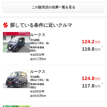
この販売店の在庫一覧を見る
探している条件に近いクルマ
ルークス
支払総額
124.2
万円
(税込)(リ済込・追)
車両本体価格
119.8
万円
(税込)
2022年
年式
1.7万km
走行
ルークス
支払総額
124.8
万円
(税込)(リ済込・追)
車両本体価格
117.8
万円
(税込)
2022年
年式
4.6万km
走行