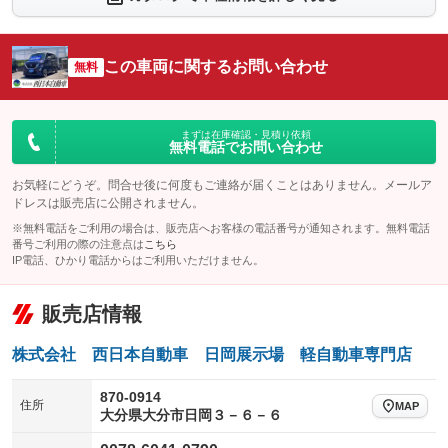
シートエアコン
全周囲カメラ
：装備なし
：装備あり
サイドカメラ
ルーフレール
この車両に関するお問い合わせ
：装備あり
無料
：装備なし
エアサスペンション
ヘッドライトウォッシャー
：装備なし
：装備なし
装備略号／用語解説
まずは在庫確認・見積り依頼
無料電話でお問い合わせ
お気軽にどうぞ。問合せ後に何度もご連絡が届くことはありません。メールア
ドレスは販売店に公開されません。
※無料電話をご利用の場合は、販売店へお客様の電話番号が通知されます。無料電話
番号ご利用の際の注意点は
こちら
IP電話、ひかり電話からはご利用いただけません。
販売店情報
株式会社 西日本自動車 日岡展示場 軽自動車専門店
870-0914
住所
MAP
大分県大分市日岡３－６－６