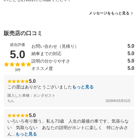
メッセージをもっと見る
販売店の口コミ
総合評価
5.0
お問い合わせ（見積り）
（5点満点中）
5.0
5.0
納車までの対応
5.0
説明の分かりやすさ
5.0
オススメ度
3件
5.0
この度はありがとうございました
もっと見る
購入した車種：ホンダゼスト
ちん
2026年03月01日
5.0
いろいろ有り難う。私も73歳 人生の最後の車です。気張らな
い 気取らない あなたの説明がホントに楽しく 特にかみさ
ん...
もっと見る