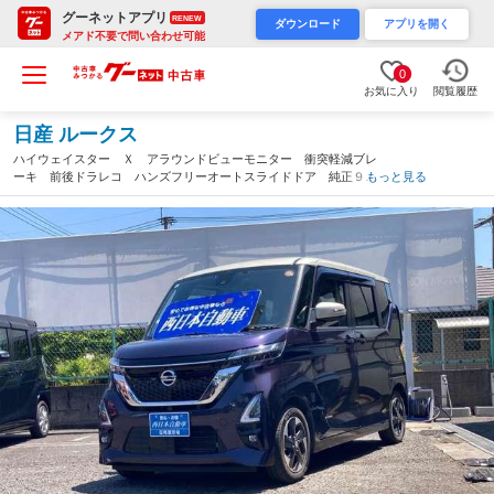
グーネットアプリ
RENEW
ダウンロード
アプリを開く
メアド不要で問い合わせ可能
0
お気に入り
閲覧履歴
日産 ルークス
ハイウェイスター Ｘ アラウンドビューモニター 衝突軽減ブレ
ーキ 前後ドラレコ ハンズフリーオートスライドドア 純正９イ
もっと見る
ンチナビ バックテーブル サンシェード リアコーナーセンサ
ー リアシーリングファン ＥＴＣ（大分県）