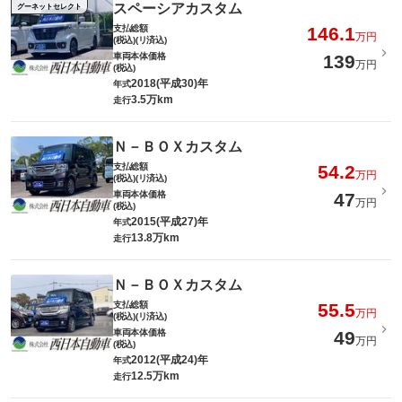
スペーシアカスタム
グーネットセレクト
支払総額
146.1
万円
(税込)(リ済込)
車両本体価格
139
万円
(税込)
2018(平成30)年
年式
3.5万km
走行
Ｎ－ＢＯＸカスタム
支払総額
54.2
万円
(税込)(リ済込)
車両本体価格
47
万円
(税込)
2015(平成27)年
年式
13.8万km
走行
Ｎ－ＢＯＸカスタム
支払総額
55.5
万円
(税込)(リ済込)
車両本体価格
49
万円
(税込)
2012(平成24)年
年式
12.5万km
走行