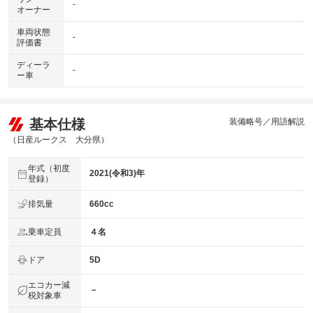
-
オーナー
車両状態
-
評価書
ディーラ
-
ー車
基本仕様
装備略号／用語解説
（日産ルークス 大分県）
年式（初度
2021(令和3)年
登録）
排気量
660cc
乗車定員
４名
ドア
5D
エコカー減
－
税対象車