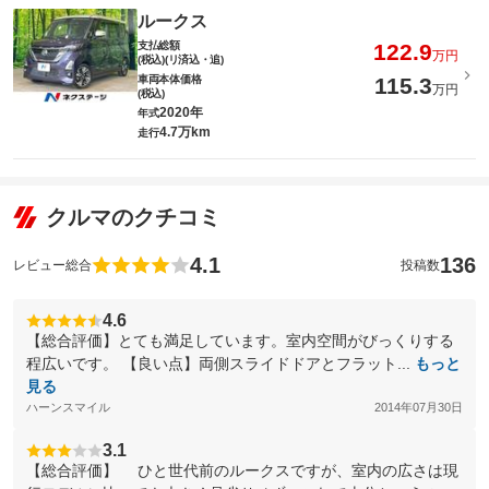
ルークス
支払総額
122.9
万円
(税込)(リ済込・追)
車両本体価格
115.3
万円
(税込)
2020年
年式
4.7万km
走行
クルマのクチコミ
4.1
136
レビュー総合
投稿数
4.6
【総合評価】とても満足しています。室内空間がびっくりする
程広いです。 【良い点】両側スライドドアとフラット...
もっと
見る
ハーンスマイル
2014年07月30日
3.1
【総合評価】 ひと世代前のルークスですが、室内の広さは現