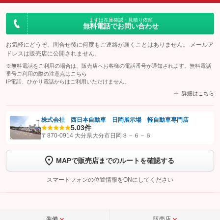
まずは在庫確認・見積り依頼
無料電話でお問い合わせ
お気軽にどうぞ。問合せ後に何度もご連絡が届くことはありません。 メールア
ドレスは販売店に公開されません。
※無料電話をご利用の場合は、販売店へお客様の電話番号が通知されます。無料電話
番号ご利用の際の注意点は
こちら
IP電話、ひかり電話からはご利用いただけません。
詳細はこちら
株式会社 西日本自動車 日岡展示場 軽自動車専門店
5.0
3件
【STEP1】
認証画面でグーネットを友だち追加してから「許可する」ボタンを押
〒870-0914 大分県大分市日岡３－６－６
します
MAPで販売店までのルートを確認する
【STEP2】
トーク画面で
ボタンをタップして問い合わせを
完了してください。
スマートフォンの位置情報をONにしてください
こちら
装備
販売店