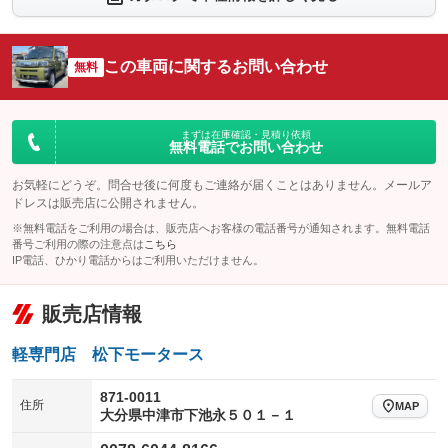
シートエアコン
全周囲カメラ
：装備なし
：装備なし
サイドカメラ
ルーフレール
この車両に関するお問い合わせ
：装備なし
無料
：装備あり
エアサスペンション
ヘッドライトウォッシャー
：装備なし
：装備なし
装備略号／用語解説
まずは在庫確認・見積り依頼
無料電話でお問い合わせ
お気軽にどうぞ。問合せ後に何度もご連絡が届くことはありません。メールア
ドレスは販売店に公開されません。
※無料電話をご利用の場合は、販売店へお客様の電話番号が通知されます。無料電話
番号ご利用の際の注意点は
こちら
IP電話、ひかり電話からはご利用いただけません。
販売店情報
軽専門店 松下モータース
871-0011
住所
MAP
大分県中津市下池永５０１－１