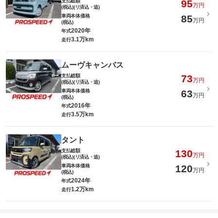
支払総額
95
万円
(税込)(リ済込・追)
車両本体価格
85
万円
(税込)
2020年
年式
3.1万km
走行
ムーヴキャンバス
支払総額
73
万円
(税込)(リ済込・追)
車両本体価格
63
万円
(税込)
2016年
年式
3.5万km
走行
タント
支払総額
130
万円
(税込)(リ済込・追)
車両本体価格
120
万円
(税込)
2024年
年式
1.2万km
走行