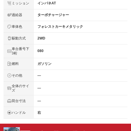
ミッション
インパネAT
過給器
ターボチャージャー
車体色
フォレストカーキメタリック
駆動方式
2WD
車台番号下
080
3桁
燃料
ガソリン
その他
―
全体のサイ
―
ズ
荷台寸法
―
ハンドル
右