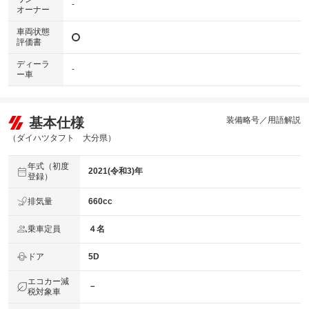
-
オーナー
車両状態
評価書
ディーラ
-
ー車
基本仕様
装備略号／用語解説
（ダイハツタフト 大分県）
年式（初度
2021(令和3)年
登録）
排気量
660cc
乗車定員
４名
ドア
5D
エコカー減
－
税対象車