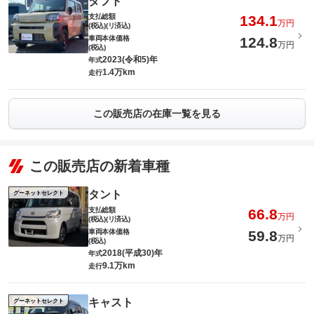
タフト
支払総額
134.1
万円
(税込)(リ済込)
車両本体価格
124.8
万円
(税込)
2023(令和5)年
年式
1.4万km
走行
この販売店の在庫一覧を見る
この販売店の新着車種
タント
グーネットセレクト
支払総額
66.8
万円
(税込)(リ済込)
車両本体価格
59.8
万円
(税込)
2018(平成30)年
年式
9.1万km
走行
キャスト
グーネットセレクト