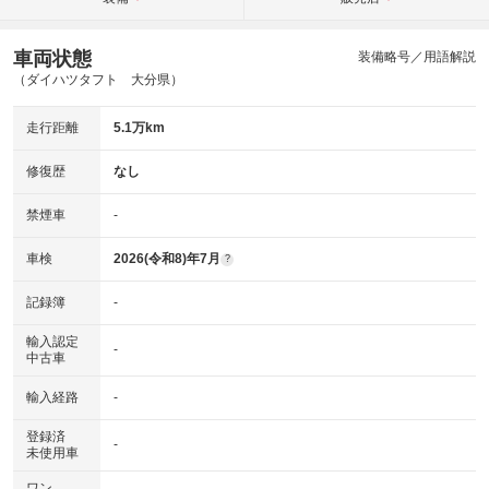
車両状態
装備略号／用語解説
（ダイハツタフト 大分県）
走行距離
5.1万km
修復歴
なし
禁煙車
-
車検
2026(令和8)年7月
?
記録簿
-
輸入認定
-
中古車
輸入経路
-
登録済
-
未使用車
ワン