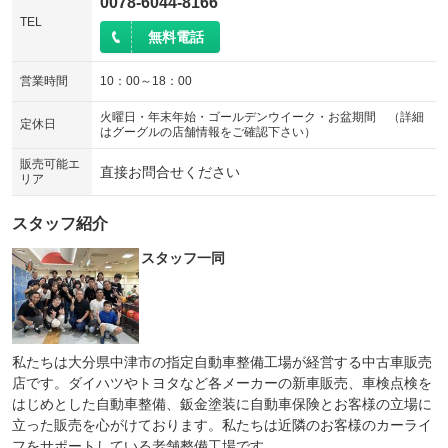
0078-6044-8166
TEL
無料電話
営業時間
10：00～18：00
火曜日・年末年始・ゴールデンウイーク・お盆期間 （詳細
定休日
はグーグルの店舗情報をご確認下さい）
販売可能エ
直接お問合せください
リア
スタッフ紹介
スタッフ一同
私たちは大分県中津市の指定自動車整備工場が経営する中古車販売
店です。ダイハツやトヨタなど各メーカーの新車販売、車検点検を
はじめとした自動車整備、鈑金塗装に自動車保険とお客様の立場に
立った販売を心がけております。私たちは近隣のお客様のカーライ
フをサポートしている老舗整備工場です。