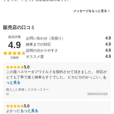
メッセージをもっと見る
販売店の口コミ
総合評価
4.9
お問い合わせ（見積り）
（5点満点中）
4.9
4.9
納車までの対応
4.9
説明の分かりやすさ
4.9
オススメ度
158件
5.0
この度ハスラータフワイルドを契約させて頂きました。 対応が
とても丁寧で速く納車もすぐでした。 ピカピカのかっこい...
も
っと見る
購入した車種：スズキハスラー
ゆ
2026年02月10日
5.0
よかった
もっと見る