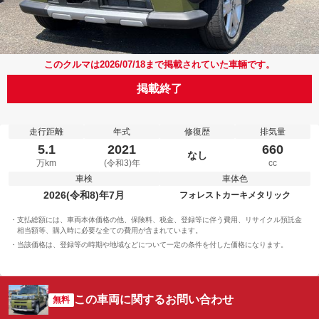
このクルマは2026/07/18まで掲載されていた車輛です。
掲載終了
走行距離
年式
修復歴
排気量
5.1
2021
660
なし
万km
(令和3)年
cc
車検
車体色
2026(令和8)年7月
フォレストカーキメタリック
支払総額には、車両本体価格の他、保険料、税金、登録等に伴う費用、リサイクル預託金
相当額等、購入時に必要な全ての費用が含まれています。
当該価格は、登録等の時期や地域などについて一定の条件を付した価格になります。
この車両に関するお問い合わせ
無料