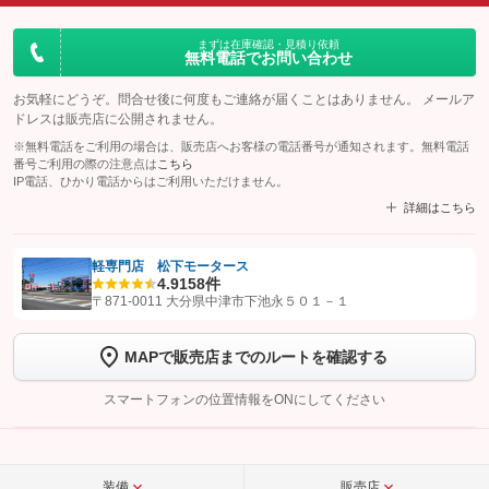
まずは在庫確認・見積り依頼
無料電話でお問い合わせ
お気軽にどうぞ。問合せ後に何度もご連絡が届くことはありません。 メールア
ドレスは販売店に公開されません。
※無料電話をご利用の場合は、販売店へお客様の電話番号が通知されます。無料電話
番号ご利用の際の注意点は
こちら
IP電話、ひかり電話からはご利用いただけません。
詳細はこちら
軽専門店 松下モータース
4.9
158件
【STEP1】
認証画面でグーネットを友だち追加してから「許可する」ボタンを押
〒871-0011 大分県中津市下池永５０１－１
します
MAPで販売店までのルートを確認する
【STEP2】
トーク画面で
ボタンをタップして問い合わせを
完了してください。
スマートフォンの位置情報をONにしてください
こちら
装備
販売店