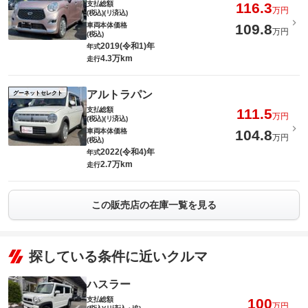
支払総額
116.3
万円
(税込)(リ済込)
車両本体価格
109.8
万円
(税込)
2019(令和1)年
年式
4.3万km
走行
アルトラパン
グーネットセレクト
支払総額
111.5
万円
(税込)(リ済込)
車両本体価格
104.8
万円
(税込)
2022(令和4)年
年式
2.7万km
走行
この販売店の在庫一覧を見る
探している条件に近いクルマ
ハスラー
支払総額
100
万円