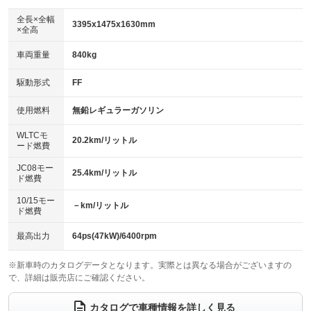
ダウンヒルアシストコントロール
アルミホイール：15インチ
：装備なし
：装備あり
全長×全幅
3395x1475x1630mm
×全高
パワーウィンドウ
盗難防止システム
革シート
ハーフレザーシート
：装備あり
：装備あり
：装備なし
：装備なし
車両重量
840kg
アイドリングストップ
ドライブレコーダー
キーレス
LEDヘッドランプ
：装備あり
：装備なし
：装備あり
：装備あり
USB入力端子
Bluetooth接続
駆動形式
FF
HID(キセノンライト)
ポータブルナビ
：装備なし
：装備なし
：装備なし
：装備なし
100V電源
クリーンディーゼル
バックカメラ
ETC
使用燃料
無鉛レギュラーガソリン
：装備なし
：装備なし
：装備なし
：装備なし
センターデフロック
エアロ
スマートキー
：装備なし
WLTCモ
：装備なし
：装備あり
20.2km/リットル
ード燃費
レンタカーアップ
展示・試乗車
ローダウン
ランフラットタイヤ
：装備なし
：装備なし
：装備なし
：装備なし
JC08モー
25.4km/リットル
ド燃費
電動格納ミラー
パワーシート
3列シート
：装備なし
：装備なし
：装備なし
10/15モー
装備略号／用語解説
－km/リットル
ベンチシート
フルフラットシート
ド燃費
：装備なし
：装備なし
チップアップシート
オットマン
：装備なし
：装備なし
最高出力
64ps(47kW)/6400rpm
電動格納サードシート
シートヒーター
：装備なし
：装備あり
※新車時のカタログデータとなります。実際とは異なる場合がございますの
で、詳細は販売店にご確認ください。
ウォークスルー
後席モニター
：装備なし
：装備なし
電動リアゲート
フロントカメラ
カタログで車種情報を詳しく見る
：装備なし
：装備なし