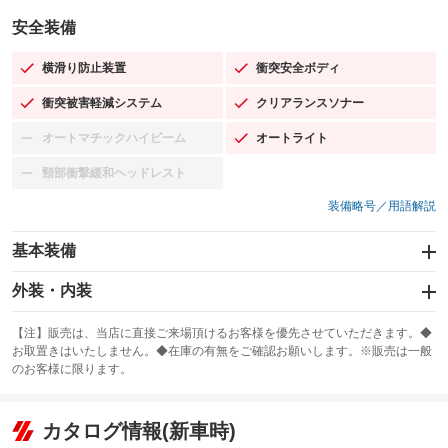
安全装備
横滑り防止装置
衝突安全ボディ
：装備あり
：装備あり
衝突被害軽減システム
クリアランスソナー
：装備あり
：装備あり
オートマチックハイビーム
オートライト
：装備なし
：装備あり
頸部衝撃緩和ヘッドレスト
：装備なし
装備略号／用語解説
基本装備
エアバッグ：運転席/助手席/サイド
外装・内装
：装備あり
スライドドア
カーナビ
：装備なし
：装備なし
【注】販売は、当店に直接ご来場頂けるお客様を優先させていただきます。◆
お取置きはいたしません。◆在庫の有無をご確認お願いします。※販売は一般
サンルーフ
ABS
TV
：装備あり
：装備あり
：装備なし
のお客様に限ります。
エアコン
Wエアコン
オーディオ
：装備あり
：装備なし
：装備なし
リフトアップ
パワーステアリング
カタログ情報(新車時)
ビジュアル
：装備なし
：装備あり
：装備なし