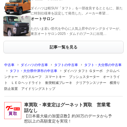
ダイハツは軽SUV「タフト」を一部改良するとともに、新た
に特別仕様車を設定して発売した。メーカー希望…
オートサロン
ただいま若い世代を中心に人気上昇中のヤングタイマーが、
東京オートサロン2025・ダムドのブースに出現…
記事一覧を見る
中古車
ダイハツの中古車
タフトの中古車
タフト・大分県の中古車
タフト・大分県中津市の中古車
ダイハツ タフト Ｇターボ クロムベ
ンチャー ガラスルーフ スマートキー プッシュスターター オートライ
ト ＬＥＤヘッドライト 衝突軽減ブレーキ クリアランスソナー 横滑り
防止装置 アイドリングストップ
車買取・車査定はグーネット買取 営業電
話なし
【日本最大級の加盟店数】約30万のデータから予
想以上の高額査定を実現！