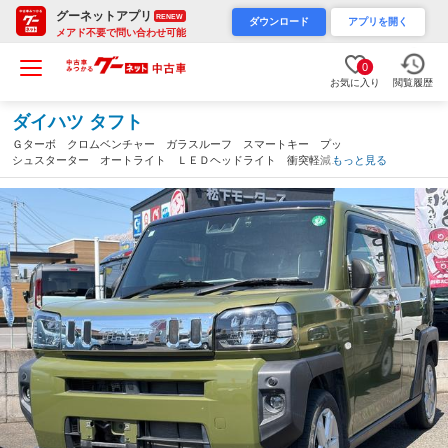
グーネットアプリ
RENEW
ダウンロード
アプリを開く
メアド不要で問い合わせ可能
0
お気に入り
閲覧履歴
ダイハツ タフト
Ｇターボ クロムベンチャー ガラスルーフ スマートキー プッ
シュスターター オートライト ＬＥＤヘッドライト 衝突軽減ブ
もっと見る
レーキ クリアランスソナー 横滑り防止装置 アイドリングスト
ップ（大分県）