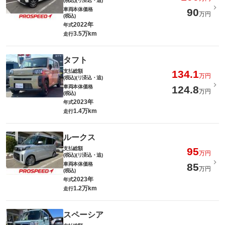
(税込)(リ済込・追)
車両本体価格
90
万円
(税込)
2022年
年式
3.5万km
走行
タフト
支払総額
134.1
万円
(税込)(リ済込・追)
車両本体価格
124.8
万円
(税込)
2023年
年式
1.4万km
走行
ルークス
支払総額
95
万円
(税込)(リ済込・追)
車両本体価格
85
万円
(税込)
2023年
年式
1.2万km
走行
スペーシア