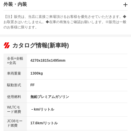
エアバッグ：運転席/助手席/サイド
外装・内装
：装備あり
スライドドア
カーナビ：メモリーナビ他
：装備なし
：装備あり
【注】販売は、当店に直接ご来場頂けるお客様を優先させていただきます。◆
お取置きはいたしません。◆在庫の有無をご確認お願いします。※販売は一般
サンルーフ
ABS
TV：フルセグ
：装備なし
：装備あり
：装備あり
のお客様に限ります。
エアコン
Wエアコン
オーディオ：CDまたはCDチェンジャー
：装備あり
：装備なし
：装備あり
リフトアップ
パワーステアリング
カタログ情報(新車時)
ビジュアル：-／DVD再生
：装備なし
：装備あり
：装備あり
ダウンヒルアシストコントロール
アルミホイール：17インチ
：装備なし
：装備あり
全長×全幅
4270x1815x1495mm
×全高
パワーウィンドウ
盗難防止システム
革シート
ハーフレザーシート
：装備あり
：装備あり
：装備なし
：装備なし
車両重量
1300kg
アイドリングストップ
ドライブレコーダー
キーレス
LEDヘッドランプ
：装備なし
：装備あり
：装備あり
：装備なし
USB入力端子
Bluetooth接続
駆動形式
FF
HID(キセノンライト)
ポータブルナビ
：装備なし
：装備あり
：装備あり
：装備なし
100V電源
クリーンディーゼル
バックカメラ
ETC
使用燃料
無鉛プレミアムガソリン
：装備なし
：装備なし
：装備あり
：装備あり
センターデフロック
エアロ
スマートキー
：装備なし
WLTCモ
：装備なし
：装備あり
－km/リットル
ード燃費
レンタカーアップ
展示・試乗車
ローダウン
ランフラットタイヤ
：装備なし
：装備なし
：装備なし
：装備なし
JC08モー
17.6km/リットル
ド燃費
電動格納ミラー
パワーシート
3列シート
：装備あり
：装備なし
：装備なし