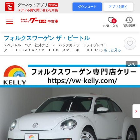
グーネットアプリ
RENEW
ダウンロード
アプリを開く
メアド不要で問い合わせ可能
0
お気に入り
閲覧履歴
フォルクスワーゲン ザ・ビートル
スペシャル・バグ 社外ナビＴＶ バックカメラ ドライブレコー
ダー Ｂｌｕｅｔｏｏｔｈ ＥＴＣ スマートキー ＨＩＤヘッド
もっと見る
ランプ 前後センサー リアスポイラー １７インチ純正ホイー
ル 記録簿 スペアキー 禁煙車（福岡県）
1
/76