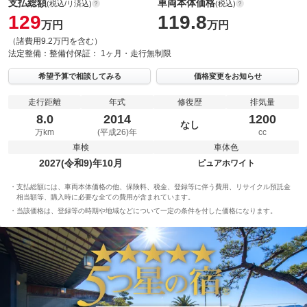
支払総額
車両本体価格
(税込/リ済込)
(税込)
129
119.8
万円
万円
（諸費用9.2万円を含む）
法定整備：
整備付
保証：
1ヶ月・走行無制限
希望予算で相談してみる
価格変更をお知らせ
走行距離
年式
修復歴
排気量
8.0
2014
1200
なし
万km
(平成26)年
cc
車検
車体色
2027(令和9)年10月
ピュアホワイト
支払総額には、車両本体価格の他、保険料、税金、登録等に伴う費用、リサイクル預託金
相当額等、購入時に必要な全ての費用が含まれています。
当該価格は、登録等の時期や地域などについて一定の条件を付した価格になります。