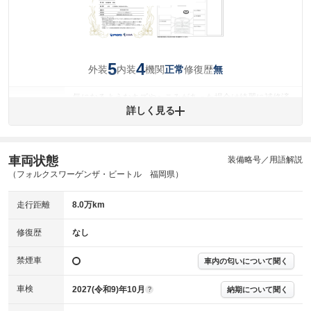
5
4
外装
内装
機関
修復歴
正常
無
気になるようなキズやへこみがあった場合は綺麗に補修済
みですが、 小さなキズやヘコミが残っている場合もありま
詳しく見る
外装
す。
(車両外装)
キズ・へこみについて問い合わせる
内装
車両状態
装備略号／用語解説
気になる汚れ等が、部分的にあります。
(内装状態)
（フォルクスワーゲンザ・ビートル 福岡県）
主要機関に不具合はありません。
機関
走行距離
8.0万km
詳細は鑑定書をご確認ください。
修復歴
修復歴
なし
※グー鑑定は保証サービスではございません。購入時は必ず現車をご確認
禁煙車
下さい。
車内の匂いについて聞く
※実際にお渡しするコンディションチェックシートにつきましては、形式
および表示項目が異なる場合がございます。
車検
2027(令和9)年10月
納期について聞く
?
※グー鑑定の評価はあくまでも記載している鑑定日の鑑定結果となりま
す。車両情報等の詳細は各販売店へお問い合わせ下さい。