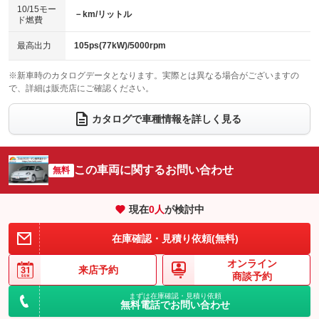
10/15モー
装備略号／用語解説
－km/リットル
ベンチシート
フルフラットシート
ド燃費
：装備なし
：装備なし
チップアップシート
オットマン
：装備なし
：装備なし
最高出力
105ps(77kW)/5000rpm
電動格納サードシート
シートヒーター
：装備なし
：装備あり
※新車時のカタログデータとなります。実際とは異なる場合がございますの
で、詳細は販売店にご確認ください。
ウォークスルー
後席モニター
：装備なし
：装備なし
電動リアゲート
フロントカメラ
カタログで車種情報を詳しく見る
：装備なし
：装備なし
シートエアコン
全周囲カメラ
：装備なし
：装備なし
サイドカメラ
ルーフレール
この車両に関するお問い合わせ
：装備なし
無料
：装備なし
エアサスペンション
ヘッドライトウォッシャー
：装備なし
：装備なし
現在
0
人
が検討中
装備略号／用語解説
在庫確認・見積り依頼(無料)
オンライン
来店予約
商談予約
まずは在庫確認・見積り依頼
無料電話でお問い合わせ