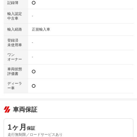
記録簿
輸入認定
-
中古車
輸入経路
正規輸入車
登録済
-
未使用車
ワン
-
オーナー
車両状態
評価書
ディーラ
ー車
車両保証
1ヶ月
保証
走行無制限／ロードサービスあり