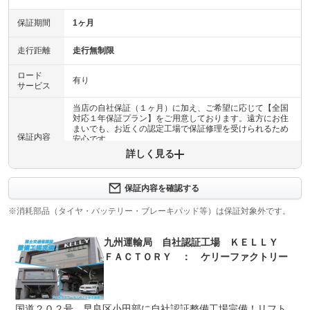
保証期間
1ヶ月
走行距離
走行無制限
ロード
有り
サービス
当店の自社保証（１ヶ月）に加え、ご希望に応じて【全国
対応１年保証プラン】をご用意しております。遠方にお住
まいでも、お近くの認定工場で保証修理を受けられるため
保証内容
安心です。
詳しく見る
保証内容について問い合わせる
計200項目
保証内容を確認する
当店の自社保証（１ヶ月）に加え、ご希望に応じて【全国
保証項目
対応１年保証プラン】をご用意しております。遠方にお住
※消耗部品（タイヤ・バッテリー・ブレーキパッド等）は保証対象外です。
まいでも、お近くの認定工場で保証修理を受けられるため
安心です。
九州運輸局 自社認証工場 ＫＥＬＬＹ
修理回数
無制限
ＦＡＣＴＯＲＹ ： ケリーファクトリー
上限金額
限度額無制限
国道２０２号 早良区小田部に自社認証整備工場完備！リフト