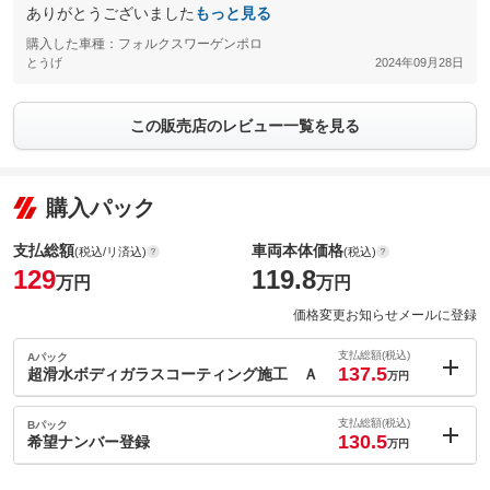
ありがとうございました
もっと見る
購入した車種：フォルクスワーゲンポロ
とうげ
2024年09月28日
この販売店のレビュー一覧を見る
購入パック
支払総額
車両本体価格
(税込/リ済込)
(税込)
129
119.8
万円
万円
価格変更お知らせメールに登録
支払総額(税込)
Aパック
137.5
超滑水ボディガラスコーティング施工 Ａ
万円
内：オプシ
8.5
ョン価格
支払総額(税込)
Bパック
万円
130.5
(税込)
希望ナンバー登録
万円
車両本体価
119.8
万円
内：オプシ
格