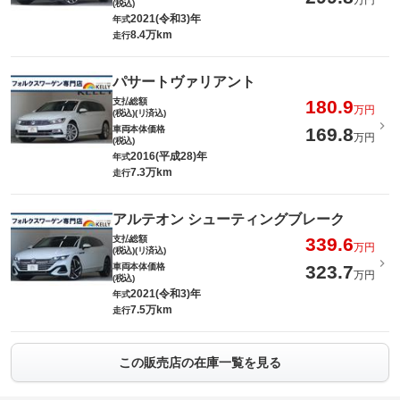
万円
(税込)
2021(令和3)年
年式
8.4万km
走行
パサートヴァリアント
支払総額
180.9
万円
(税込)(リ済込)
車両本体価格
169.8
万円
(税込)
2016(平成28)年
年式
7.3万km
走行
アルテオン シューティングブレーク
支払総額
339.6
万円
(税込)(リ済込)
車両本体価格
323.7
万円
(税込)
2021(令和3)年
年式
7.5万km
走行
この販売店の在庫一覧を見る