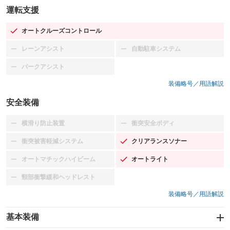
運転支援
オートクルーズコントロール
：装備あり
レーンアシスト
自動駐車システム
：装備なし
：装備なし
パークアシスト
：装備なし
装備略号／用語解説
安全装備
横滑り防止装置
衝突安全ボディ
：装備なし
：装備なし
衝突被害軽減システム
クリアランスソナー
：装備なし
：装備あり
オートマチックハイビーム
オートライト
：装備なし
：装備あり
頸部衝撃緩和ヘッドレスト
：装備なし
装備略号／用語解説
基本装備