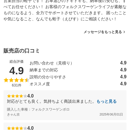
営業担当の蛭子です！ お車選びのドキドキも、納車後の安心も、す
べてお任せください！ お客様のフォルクスワーゲンライフが素敵な
ものになるよう、全力でサポートさせていただきます。 困ったこと
や気になること、なんでも蛭子（えびす）にご相談ください！
メッセージをもっと見る
販売店の口コミ
総合評価
4.9
お問い合わせ（見積り）
（5点満点中）
4.9
4.9
納車までの対応
4.9
説明の分かりやすさ
4.9
オススメ度
631件
4.0
対応がとても良く。気持ちよく商談出来ました。
もっと見る
購入した車種：フォルクスワーゲンポロ
きゃん吉
2025年06月01日
4.0