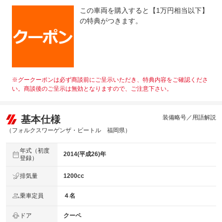
この車両を購入すると【1万円相当以下】
の特典がつきます。
※グークーポンは必ず商談前にご呈示いただき、特典内容をご確認くださ
い。商談後のご呈示は無効となりますので、ご注意下さい。
基本仕様
装備略号／用語解説
（フォルクスワーゲンザ・ビートル 福岡県）
年式（初度
2014(平成26)年
登録）
排気量
1200cc
乗車定員
４名
ドア
クーペ