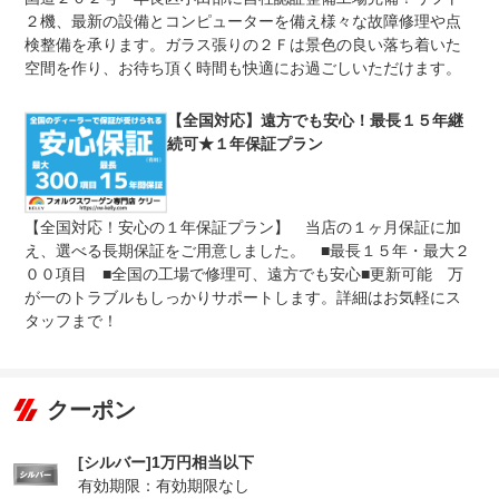
免責金
無し
２機、最新の設備とコンピューターを備え様々な故障修理や点
ご遠方にお住まいのお客様もご安心ください。お近くのフ
検整備を承ります。ガラス張りの２Ｆは景色の良い落ち着いた
保証修理
ォルクスワーゲン正規ディーラーにて保証修理の対応を受
空間を作り、お待ち頂く時間も快適にお過ごしいただけます。
受付先
けていただけます。 メーカー基準の確かなサポートが受
けられますので、安心してご検討ください。
【全国対応】遠方でも安心！最長１５年継
整備付 法定12ヶ月または法定24ヶ月点検整備付
法定整備
※車検なし・車検整備付の場合は法定24ヶ月点検整備付
続可★１年保証プラン
※商用車は6ヶ月または12ヶ月点検整備付
当社は九州運輸局の認証を受けた自社整備工場を完備して
法定整備
います。仕入れから納車、そしてアフターフォローまで、
【全国対応！安心の１年保証プラン】 当店の１ヶ月保証に加
について
一貫した整備体制でお客様をサポート。納車前の最終チェ
ックもプロの整備士にお任せください。
え、選べる長期保証をご用意しました。 ■最長１５年・最大２
００項目 ■全国の工場で修理可、遠方でも安心■更新可能 万
が一のトラブルもしっかりサポートします。詳細はお気軽にス
タッフまで！
クーポン
[シルバー]1万円相当以下
有効期限：有効期限なし