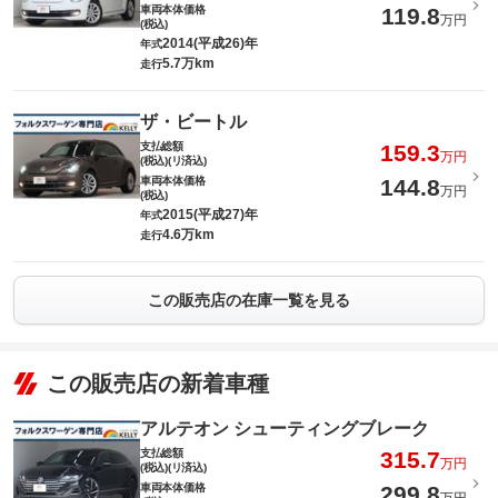
車両本体価格
119.8
万円
(税込)
2014(平成26)年
年式
5.7万km
走行
ザ・ビートル
支払総額
159.3
万円
(税込)(リ済込)
車両本体価格
144.8
万円
(税込)
2015(平成27)年
年式
4.6万km
走行
この販売店の在庫一覧を見る
この販売店の新着車種
アルテオン シューティングブレーク
支払総額
315.7
万円
(税込)(リ済込)
車両本体価格
299.8