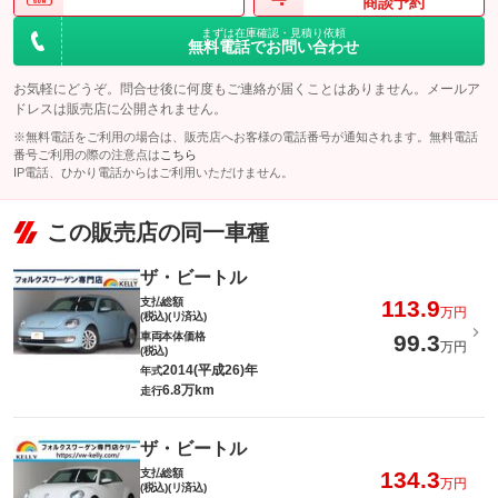
商談予約
まずは在庫確認・見積り依頼
無料電話でお問い合わせ
お気軽にどうぞ。問合せ後に何度もご連絡が届くことはありません。メールア
ドレスは販売店に公開されません。
※無料電話をご利用の場合は、販売店へお客様の電話番号が通知されます。無料電話
番号ご利用の際の注意点は
こちら
IP電話、ひかり電話からはご利用いただけません。
この販売店の同一車種
ザ・ビートル
支払総額
113.9
万円
(税込)(リ済込)
車両本体価格
99.3
万円
(税込)
2014(平成26)年
年式
6.8万km
走行
ザ・ビートル
支払総額
134.3
万円
(税込)(リ済込)