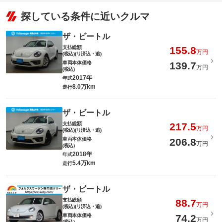
探している条件に近いクルマ
ザ・ビートル
支払総額
155.8
万円
(税込)(リ済込・追)
車両本体価格
139.7
万円
(税込)
2017年
年式
8.0万km
走行
ザ・ビートル
支払総額
217.5
万円
(税込)(リ済込・追)
車両本体価格
206.8
万円
(税込)
2018年
年式
5.4万km
走行
ザ・ビートル
支払総額
88.7
万円
(税込)(リ済込・追)
車両本体価格
74.2
万円
(税込)