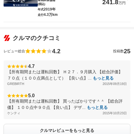
車両本体価格
241.8
万円
(税込)
2019年
年式
4.3万km
走行
クルマのクチコミ
4.2
25
レビュー総合
投稿数
4.7
【所有期間または運転回数】 Ｈ２７．９月購入 【総合評価】
７０点（１００点満点として） 【良い点】...
もっと見る
GREBIRTH
2015年09月19日
5.0
【所有期間または運転回数】 買ったばかりです＾＾ 【総合評
価】 １００点中９０点 【良い点】 デザ...
もっと見る
ケンティ
2015年10月23日
クルマレビューをもっと見る