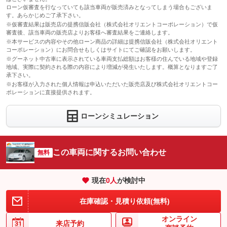
ローン仮審査を行なっていても該当車両が販売済みとなってしまう場合もございま
す。あらかじめご了承下さい。
※仮審査結果は販売店の提携信販会社（株式会社オリエントコーポレーション）で仮
審査後、該当車両の販売店よりお客様へ審査結果をご連絡します。
※本サービスの内容やその他ローン商品の詳細は提携信販会社（株式会社オリエント
コーポレーション）にお問合せもしくはサイトにてご確認をお願いします。
※グーネット中古車に表示されている車両支払総額はお客様の住んでいる地域や登録
地域、実際に契約される際の内容により増減が発生いたします。概算となりますご了
承下さい。
※お客様が入力された個人情報は申込いただいた販売店及び株式会社オリエントコー
ポレーションに直接提供されます。
ローンシミュレーション
この車両に関するお問い合わせ
無料
現在
0
人
が検討中
在庫確認・見積り依頼(無料)
オンライン
来店予約