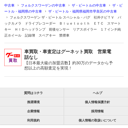
中古車
フォルクスワーゲンの中古車
ザ・ビートルの中古車
ザ・ビ
ートル・福岡県の中古車
ザ・ビートル・福岡県福岡市早良区の中古車
フォルクスワーゲン ザ・ビートル スペシャル・バグ 社外ナビＴＶ バ
ックカメラ ドライブレコーダー Ｂｌｕｅｔｏｏｔｈ ＥＴＣ スマート
キー ＨＩＤヘッドランプ 前後センサー リアスポイラー １７インチ純
正ホイール 記録簿 スペアキー 禁煙車
車買取・車査定はグーネット買取 営業電
話なし
【日本最大級の加盟店数】約30万のデータから予
想以上の高額査定を実現！
質問はコチラ
ヘルプ
推奨環境
個人情報保護方針
企業情報
採用情報
利用規約
個人情報の取扱いについて