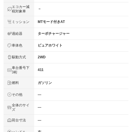
エコカー減
－
税対象車
ミッション
MTモード付きAT
過給器
ターボチャージャー
車体色
ピュアホワイト
駆動方式
2WD
車台番号下
411
3桁
燃料
ガソリン
その他
―
全体のサイ
―
ズ
荷台寸法
―
ハンドル