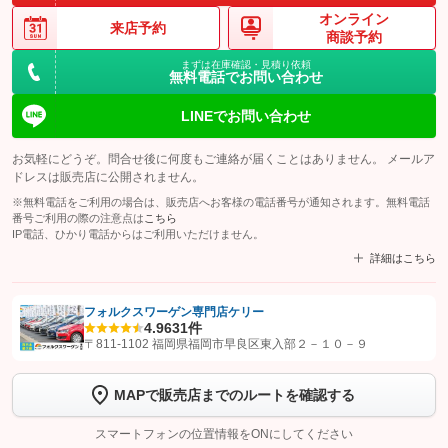
オンライン
来店予約
商談予約
まずは在庫確認・見積り依頼
無料電話でお問い合わせ
LINEでお問い合わせ
お気軽にどうぞ。問合せ後に何度もご連絡が届くことはありません。 メールア
ドレスは販売店に公開されません。
※無料電話をご利用の場合は、販売店へお客様の電話番号が通知されます。無料電話
番号ご利用の際の注意点は
こちら
IP電話、ひかり電話からはご利用いただけません。
詳細はこちら
フォルクスワーゲン専門店ケリー
4.9
631件
【STEP1】
認証画面でグーネットを友だち追加してから「許可する」ボタンを押
〒811-1102 福岡県福岡市早良区東入部２－１０－９
します
MAPで販売店までのルートを確認する
【STEP2】
トーク画面で
ボタンをタップして問い合わせを
完了してください。
スマートフォンの位置情報をONにしてください