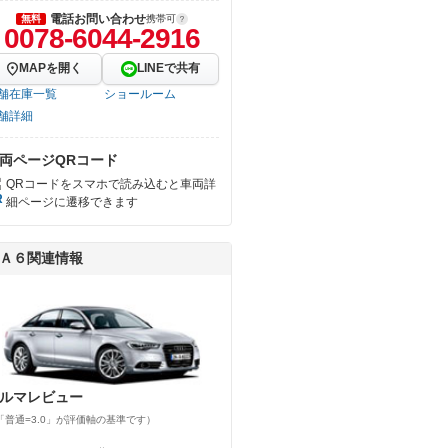
電話お問い合わせ
無料
携帯可
0078-6044-2916
MAPを開く
LINEで共有
舗在庫一覧
ショールーム
舗詳細
両ページQRコード
QRコードをスマホで読み込むと車両詳
細ページに遷移できます
Ａ６関連情報
ルマレビュー
「普通=3.0」が評価軸の基準です）