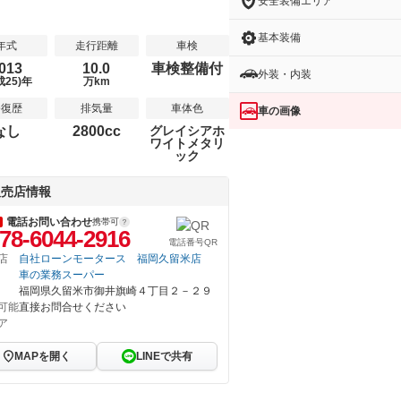
安全装備エリア
基本装備
年式
走行距離
車検
013
10.0
車検整備付
外装・内装
成25)年
万km
修復歴
排気量
車体色
車の画像
なし
2800cc
グレイシアホ
ワイトメタリ
ック
販売店情報
電話お問い合わせ
携帯可
78-6044-2916
電話番号QR
店
自社ローンモータース 福岡久留米店
車の業務スーパー
福岡県久留米市御井旗崎４丁目２－２９
可能
直接お問合せください
ア
MAPを開く
LINEで共有