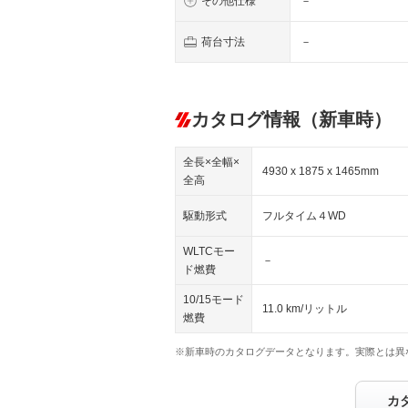
その他仕様
－
荷台寸法
－
カタログ情報（新車時）
全長×全幅×
4930 x 1875 x 1465mm
全高
駆動形式
フルタイム４WD
WLTCモー
－
ド燃費
10/15モード
11.0 km/リットル
燃費
※新車時のカタログデータとなります。実際とは異
カ