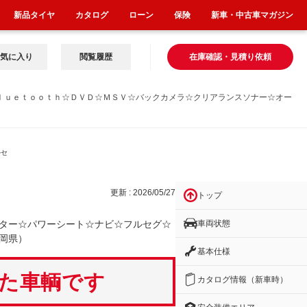
新品タイヤ
カタログ
ローン
保険
新車・中古車マガジン
気に入り
閲覧履歴
在庫確認・見積り依頼
ｌｕｅｔｏｏｔｈ☆ＤＶＤ☆ＭＳＶ☆バックカメラ☆クリアランスソナー☆オー
ルセ
更新 : 2026/05/27
トップ
車両状態
ター☆パワーシート☆ナビ☆フルセグ☆
岡県）
基本仕様
いた車輌です
カタログ情報（新車時）