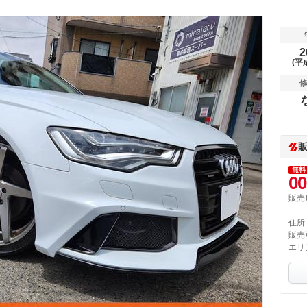
2
(平
無料
00
販売
住所
販売
エリ