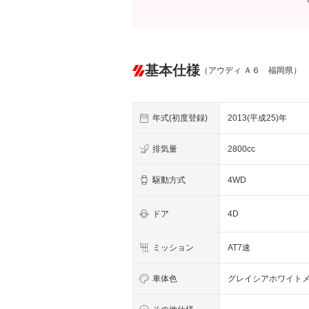
基本仕様
（アウディ Ａ６ 福岡県）
年式(初度登録)
2013(平成25)年
排気量
2800cc
駆動方式
4WD
ドア
4D
ミッション
AT7速
車体色
グレイシアホワイト