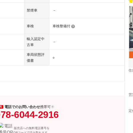
禁煙車
－
車検
車検整備付
輸入認定中
－
古車
車両状態評
○
価書
住
営
電話でのお問い合わせ
携帯可
料
定
78-6044-2916
販売店への無料電話番号を
QRコードで読み取れます。