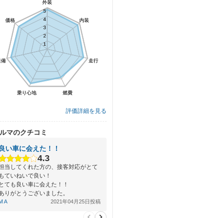
外装
外装
5
5
4
4
価格
価格
内装
内装
3
3
2
2
1
1
装備
装備
走行
走行
乗り心地
乗り心地
燃費
燃費
評価詳細を見る
ルマのクチコミ
良い車に会えた！！
4.3
担当してくれた方の、接客対応がとて
もていねいで良い！
とても良い車に会えた！！
ありがとうございました。
M A
2021年04月25日投稿