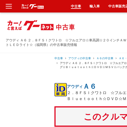
中古車
輸入車
中古車販売
新車
中古車
アウディ Ａ６ ２．８ＦＳＩクワトロ ☆フルエアロ☆車高調☆２０インチＡ
トＬＥＤライト☆（福岡県）の中古車販売情報
輸入車
中古車
アウディの中古車
Ａ６の中古車
Ａ６
アウディ Ａ６ ２．８ＦＳＩクワトロ ☆フルエア
クルマ買取
グ☆Ｂｌｕｅｔｏｏｔｈ☆ＤＶＤ☆ＭＳＶ☆バック
カーリース
Ａ６
アウディ
２．８ＦＳＩクワトロ ☆フルエ
タイヤ交換
Ｂｌｕｅｔｏｏｔｈ☆ＤＶＤ☆Ｍ
整備工場
このクルマ
車検