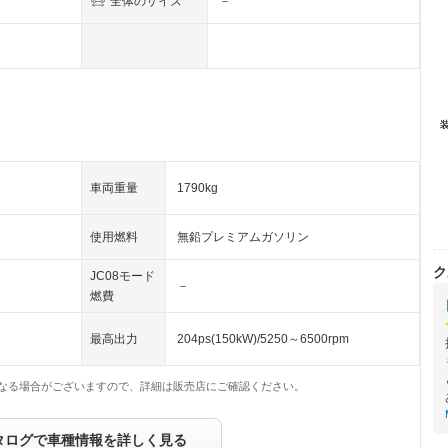
全体のサイズ
－
車両重量
1790kg
使用燃料
無鉛プレミアムガソリン
ク
JC08モード
－
燃費
最高出力
204ps(150kW)/5250～6500rpm
なる場合がございますので、詳細は販売店にご確認ください。
タログで車種情報を詳しく見る