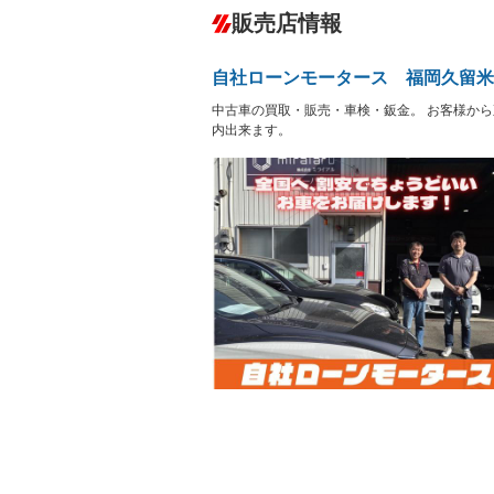
ダウンヒルアシストコントロール
－
販売店情報
オーディオ：CDまたはCDチェンジャー
プレイヤー接続可／ミュージックサーバ
盗難防止システム
アイドリ
ヘッドライトウォッシャ
革シート
－
自社ローンモータース 福岡久留米
ー
Bluetooth接続
100V電源
－
中古車の買取・販売・車検・鈑金。 お客様か
LEDヘッドランプ
HID(キ
－
レンタカーアップ
展示・試
内出来ます。
－
－
ETC
エアロ
－
ランフラットタイヤ
パワーシ
－
フルフラットシート
チップア
－
－
シートヒーター
ウォーク
－
フロントカメラ
シートエ
－
－
ルーフレール
エアサス
－
－