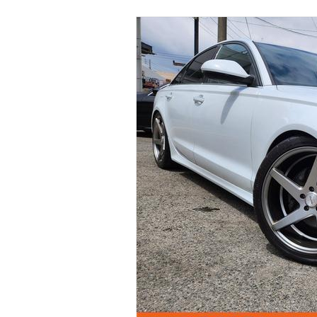
マガジン
車カタログ
自動車ローン
保険
レビュー
価格相場
教習所
用語集