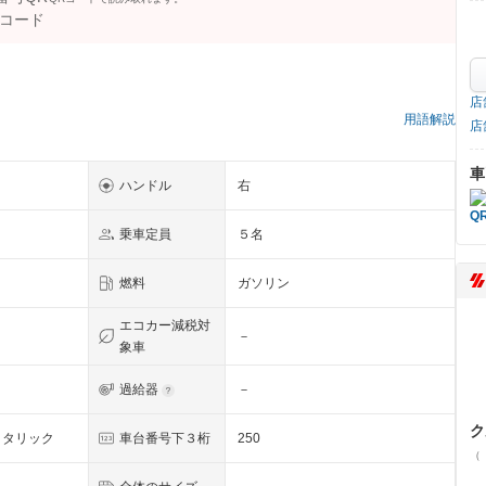
店
用語解説
店
車
ハンドル
右
乗車定員
５名
燃料
ガソリン
エコカー減税対
－
象車
過給器
－
ク
メタリック
車台番号下３桁
250
（