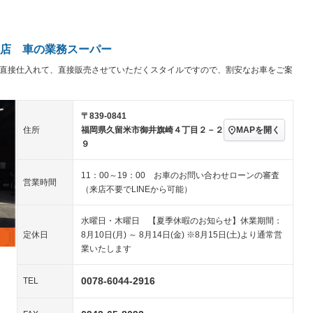
パワーステアリング
パワーウィンドウ
／ミュージック
ビジュアル：-／DVD再
アルミホイール：20イ
ー
生
ンチ
ングストップ
ドライブレコーダー
USB入力端子
－
－
ハーフレザーシート
キーレス
－
店 車の業務スーパー
クリーンディーゼル
センターデフロック
－
－
ら直接仕入れて、直接販売させていただくスタイルですので、割安なお車をご案
セノンライト)
ポータブルナビ
バックカメラ
－
乗車
電動格納ミラー
スマートキー
ローダウン
〒839-0841
装備略号／用語解説
ート
3列シート
ベンチシート
－
－
MAPを開く
住所
福岡県久留米市御井旗崎４丁目２－２
９
ップシート
オットマン
電動格納サードシート
－
－
スルー
後席モニター
電動リアゲート
－
－
11：00～19：00 お車のお問い合わせローンの審査
営業時間
（来店不要でLINEから可能）
アコン
全周囲カメラ
サイドカメラ
－
－
水曜日・木曜日 【夏季休暇のお知らせ】休業期間：
ペンション
定休日
8月10日(月) ～ 8月14日(金) ※8月15日(土)より通常営
業いたします
装備略号／用語解説
0078-6044-2916
TEL