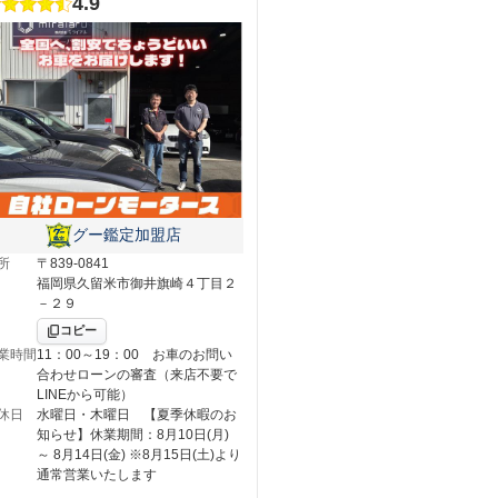
4.9
グー鑑定加盟店
所
〒839-0841
福岡県久留米市御井旗崎４丁目２
－２９
コピー
業時間
11：00～19：00 お車のお問い
合わせローンの審査（来店不要で
LINEから可能）
休日
水曜日・木曜日 【夏季休暇のお
知らせ】休業期間：8月10日(月)
～ 8月14日(金) ※8月15日(土)より
通常営業いたします