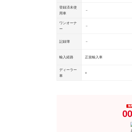
登録済未使
－
用車
ワンオーナ
－
ー
記録簿
－
輸入経路
正規輸入車
ディーラー
○
車
無
00