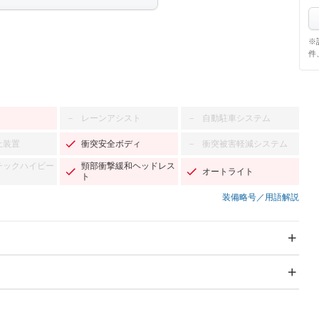
※
件
レーンアシスト
自動駐車システム
－
－
止装置
衝突安全ボディ
衝突被害軽減システム
－
チックハイビー
頸部衝撃緩和ヘッドレス
オートライト
ト
装備略号／用語解説
スライドドア
サンルーフ
－
－
Wエアコン
リフトアップ
－
－
TV：フルセグ