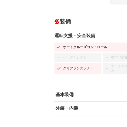
装備
運転支援・安全装備
オートクルーズコントロール
パークアシスト
横滑り防
－
－
オートマ
クリアランスソナー
－
ム
基本装備
外装・内装
エアバッグ：運転席/助手席/サイド
ABS
エアコン
カーナビ：HDDナビ