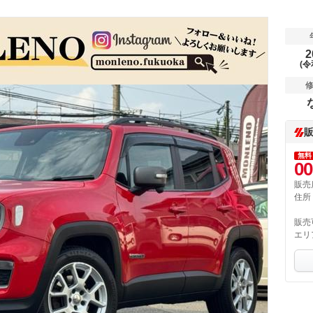
2
(令
無料
00
販売
住所
販売
エリ