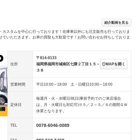
パワーステアリング
パワーウィンドウ
アルミホイール：17イ
－ビジュアル
－
ンチ
ングストップ
ドライブレコーダー
USB入力端子
－
ハーフレザーシート
キーレス
－
紹介動画を見る
クリーンディーゼル
センターデフロック
－
－
・カスタムを中心に行っております！在庫車以外にも注文販売も行っておりま
セノンライト)
ポータブルナビ
バックカメラ
－
乗車
電動格納ミラー
せていただきます。お車の買取も大歓迎です！お問い合わせお待ちしておりま
－
スマートキー
ローダウン
－
装備略号／用語解説
ート
3列シート
ベンチシート
－
－
〒814-0133
MAPを開く
住所
福岡県福岡市城南区七隈２丁目１５－
ップシート
オットマン
電動格納サードシート
－
－
３８
スルー
後席モニター
電動リアゲート
－
－
営業時間
平日10:00～18:00 土・日曜日10:00～18:00
アコン
全周囲カメラ
サイドカメラ
－
－
毎週月・火・水曜日/祝日(事前予約でのご来店場合
ペンション
定休日
は、月・火曜日も対応可)※５／２～５／６の期間ＧＷ
休業となります。
装備略号／用語解説
0078-6046-0089
TEL