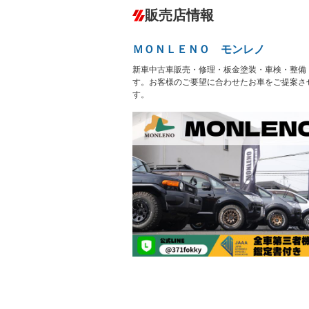
ダウンヒルアシストコントロール
－
販売店情報
オーディオ
－
盗難防止システム
アイドリ
ヘッドライトウォッシャ
革シート
－
ＭＯＮＬＥＮＯ モンレノ
ー
Bluetooth接続
100V電源
－
新車中古車販売・修理・板金塗装・車検・整備
LEDヘッドランプ
HID(キ
－
レンタカーアップ
展示・試
す。お客様のご要望に合わせたお車をご提案さ
－
－
す。
ETC
エアロ
－
ランフラットタイヤ
パワーシ
－
フルフラットシート
チップア
－
－
シートヒーター
ウォーク
－
フロントカメラ
シートエ
－
－
ルーフレール
エアサス
－