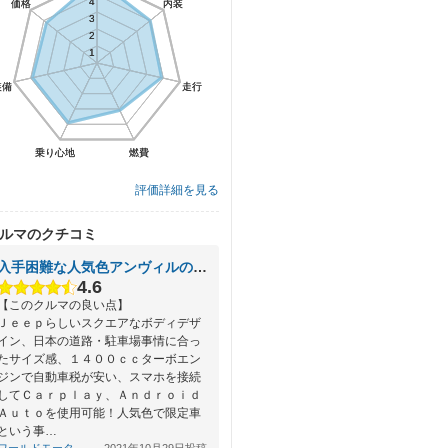
4
4
価格
価格
内装
内装
3
3
2
2
1
1
装備
装備
走行
走行
乗り心地
乗り心地
燃費
燃費
評価詳細を見る
ルマのクチコミ
入手困難な人気色アンヴィルの限定モデル！
4.6
【このクルマの良い点】
Ｊｅｅｐらしいスクエアなボディデザ
イン、日本の道路・駐車場事情に合っ
たサイズ感、１４００ｃｃターボエン
ジンで自動車税が安い、スマホを接続
してＣａｒｐｌａｙ、Ａｎｄｒｏｉｄ
Ａｕｔｏを使用可能！人気色で限定車
という事…
ワールドモータ...
2021年10月29日投稿