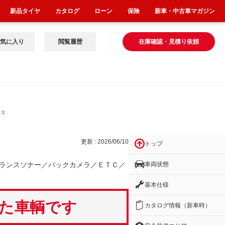
新品タイヤ
カタログ
ローン
保険
新車・中古車マガジン
気に入り
閲覧履歴
在庫確認・見積り依頼
ンス
更新 : 2026/06/10
トップ
車両状態
ランスソナー／バックカメラ／ＥＴＣ／
基本仕様
いた車輌です
カタログ情報（新車時）