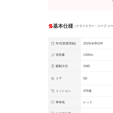
基本仕様
（クライスラー・ジープ ジ
年式(初度登録)
2020(令和2)年
排気量
1300cc
駆動方式
2WD
ドア
5D
ミッション
AT6速
車体色
レッド