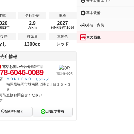
安全装備エリア
基本装備
年式
走行距離
車検
020
2.9
2027
外装・内装
和2)年
万km
(令和9)年10月
修復歴
排気量
車体色
車の画像
なし
1300cc
レッド
販売店情報
電話お問い合わせ
携帯可
78-6046-0089
電話番号QR
店
ＭＯＮＬＥＮＯ モンレノ
福岡県福岡市城南区七隈２丁目１５－３
８
可能
直接お問合せください
ア
MAPを開く
LINEで共有