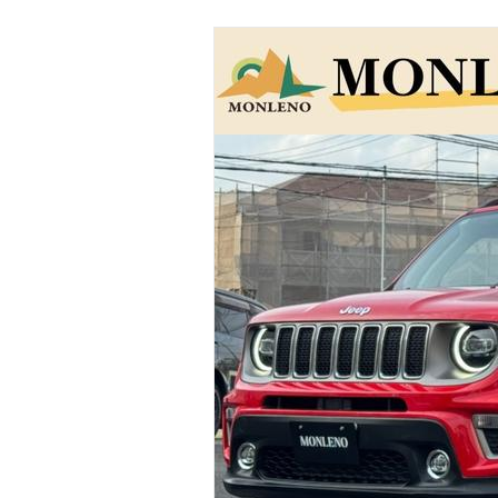
マガジン
車カタログ
自動車ローン
保険
レビュー
価格相場
教習所
用語集