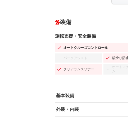
装備
運転支援・安全装備
オートクルーズコントロール
パークアシスト
横滑り防
－
オートマ
クリアランスソナー
－
ム
基本装備
外装・内装
エアバッグ：運転席/助手席/サイド
ABS
エアコン
カーナビ：メモリーナビ他