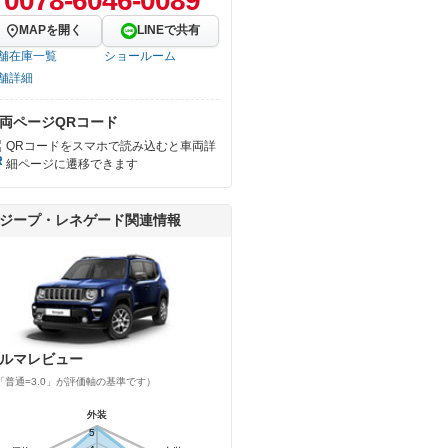
0078-6046-0089
MAPを開く
LINEで共有
舗在庫一覧
ショールーム
舗詳細
両ページQRコード
QRコードをスマホで読み込むと車両詳
細ページに遷移できます
ジープ・レネゲード関連情報
ルマレビュー
「普通=3.0」が評価軸の基準です）
外装
外装
5
5