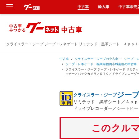
中古車
輸入車
中古車販売
新車
中古車
クライスラー・ジープ ジープ・レネゲード リミテッド 黒革シート Ａｐｐ
輸入車
中古車
クライスラー・ジープの中古車
ジープ・
ジープ・レネゲード・福岡県福岡市城南区の中古車
クライスラー・ジープ ジープ・レネゲード リミテ
クルマ買取
ソナー／バックカメラ／ＥＴＣ／ドライブレコーダ
カーリース
ジー
クライスラー・ジープ
リミテッド 黒革シート／Ａｐｐ
タイヤ交換
ドライブレコーダー／シートヒー
整備工場
このクルマ
車検