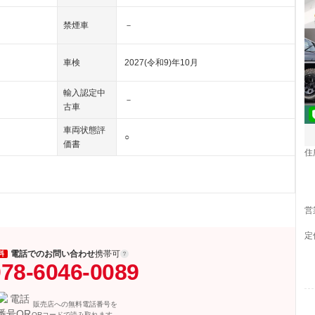
禁煙車
－
車検
2027(令和9)年10月
輸入認定中
－
古車
車両状態評
○
価書
住
営
定
電話でのお問い合わせ
携帯可
料
78-6046-0089
販売店への無料電話番号を
QRコードで読み取れます。