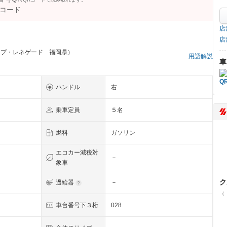
店
店
ープ・レネゲード 福岡県）
用語解説
車
ハンドル
右
乗車定員
５名
燃料
ガソリン
エコカー減税対
－
象車
ク
過給器
－
（
車台番号下３桁
028