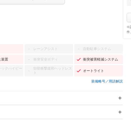
※
件
レーンアシスト
自動駐車システム
－
－
止装置
衝突安全ボディ
衝突被害軽減システム
－
チックハイビー
頸部衝撃緩和ヘッドレス
オートライト
－
ト
装備略号／用語解説
スライドドア
サンルーフ
－
－
Wエアコン
リフトアップ
－
－
TV：フルセグ