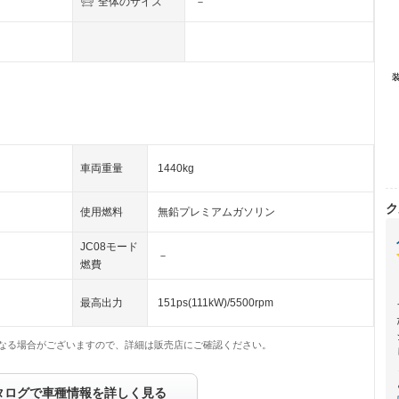
全体のサイズ
－
車両重量
1440kg
ク
使用燃料
無鉛プレミアムガソリン
JC08モード
－
燃費
最高出力
151ps(111kW)/5500rpm
なる場合がございますので、詳細は販売店にご確認ください。
タログで車種情報を詳しく見る