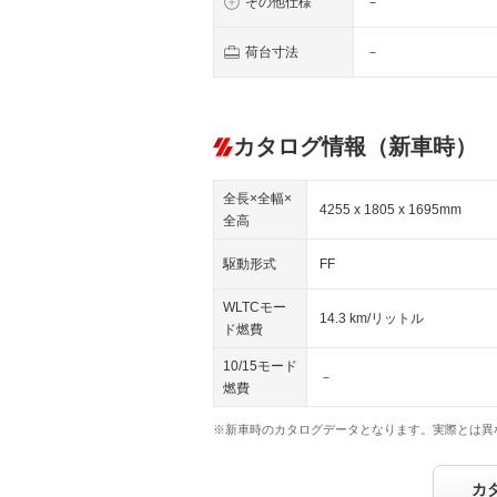
その他仕様
－
荷台寸法
－
カタログ情報（新車時）
全長×全幅×
4255 x 1805 x 1695mm
全高
駆動形式
FF
WLTCモー
14.3 km/リットル
ド燃費
10/15モード
－
燃費
※新車時のカタログデータとなります。実際とは異
カ