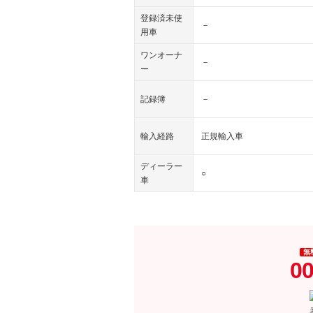
登録済未使
－
用車
ワンオーナ
－
ー
記録簿
－
輸入経路
正規輸入車
ディーラー
○
車
無
00