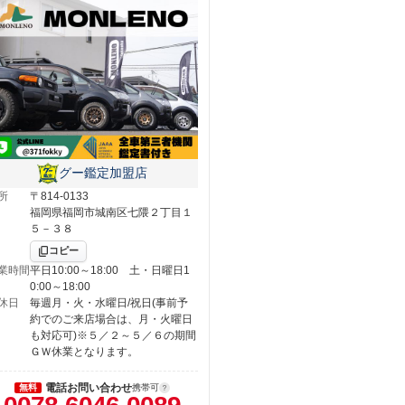
グー鑑定加盟店
所
〒814-0133
福岡県福岡市城南区七隈２丁目１
５－３８
コピー
業時間
平日10:00～18:00 土・日曜日1
0:00～18:00
休日
毎週月・火・水曜日/祝日(事前予
約でのご来店場合は、月・火曜日
も対応可)※５／２～５／６の期間
ＧＷ休業となります。
電話お問い合わせ
無料
携帯可