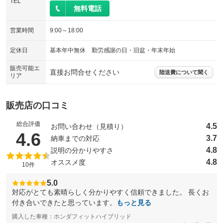
TEL
無料電話
営業時間
9:00～18:00
定休日
基本年中無休 勤労感謝の日・旧盆・年末年始
販売可能エ
直接お問合せください
陸送費について聞く
リア
販売店の口コミ
総合評価
4.5
お問い合わせ（見積り）
（5点満点中）
4.6
3.7
納車までの対応
4.8
説明の分かりやすさ
4.8
オススメ度
10件
5.0
対応がとても素晴らしく分かりやすく信頼できました。 長くお
付き合いできたと思っています。
もっと見る
購入した車種：ホンダフィットハイブリッド