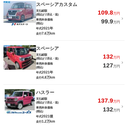
スペーシアカスタム
支払総額
109.8
万円
(税込)(リ済込・追)
車両本体価格
99.9
万円
(税込)
2021年
年式
7.6万km
走行
スペーシア
支払総額
132
万円
(税込)(リ済込・追)
車両本体価格
127
万円
(税込)
2021年
年式
4.8万km
走行
ハスラー
支払総額
137.9
万円
(税込)(リ済込・追)
車両本体価格
132
万円
(税込)
2021後
年式
1.2万km
走行