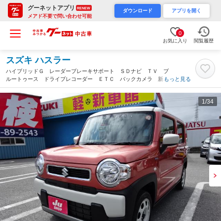
グーネットアプリ
RENEW
ダウンロード
アプリを開く
メアド不要で問い合わせ可能
0
お気に入り
閲覧履歴
スズキ ハスラー
ハイブリッドＧ レーダーブレーキサポート ＳＤナビ ＴＶ ブ
ルートゥース ドライブレコーダー ＥＴＣ バックカメラ 新品
もっと見る
タイヤ交換 プッシュスタート（沖縄県）
1
/34