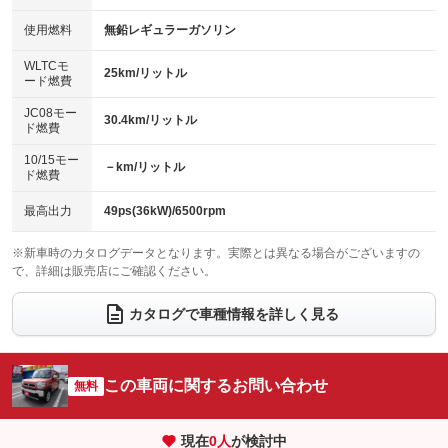
：装備なし
：装備なし
100V電源
クリーンディーゼル
バックカメラ
ETC
使用燃料
無鉛レギュラーガソリン
：装備なし
：装備なし
：装備あり
：装備あり
センターデフロック
エアロ
スマートキー
：装備なし
WLTCモ
：装備なし
：装備あり
25km/リットル
ード燃費
レンタカーアップ
展示・試乗車
ローダウン
ランフラットタイヤ
：装備あり
：装備なし
：装備なし
：装備なし
JC08モー
30.4km/リットル
ド燃費
電動格納ミラー
パワーシート
3列シート
：装備あり
：装備なし
：装備なし
10/15モー
装備略号／用語解説
－km/リットル
ベンチシート
フルフラットシート
ド燃費
：装備なし
：装備なし
チップアップシート
オットマン
：装備なし
：装備なし
最高出力
49ps(36kW)/6500rpm
電動格納サードシート
シートヒーター
：装備なし
：装備あり
※新車時のカタログデータとなります。実際とは異なる場合がございますの
で、詳細は販売店にご確認ください。
ウォークスルー
後席モニター
：装備なし
：装備なし
電動リアゲート
フロントカメラ
カタログで車種情報を詳しく見る
：装備なし
：装備なし
シートエアコン
全周囲カメラ
：装備なし
：装備なし
サイドカメラ
ルーフレール
この車両に関するお問い合わせ
：装備なし
無料
：装備なし
エアサスペンション
ヘッドライトウォッシャー
：装備なし
：装備なし
現在
0
人
が検討中