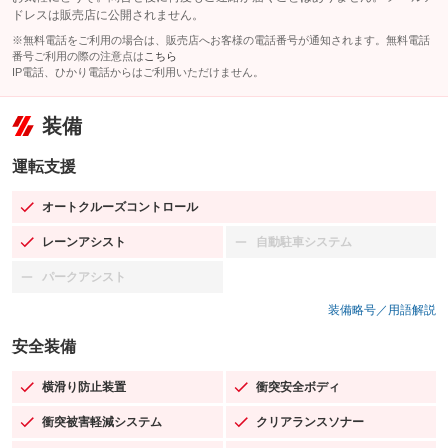
ドレスは販売店に公開されません。
※無料電話をご利用の場合は、販売店へお客様の電話番号が通知されます。無料電話
番号ご利用の際の注意点は
こちら
IP電話、ひかり電話からはご利用いただけません。
装備
運転支援
オートクルーズコントロール
：装備あり
レーンアシスト
自動駐車システム
：装備あり
：装備なし
パークアシスト
：装備なし
装備略号／用語解説
安全装備
横滑り防止装置
衝突安全ボディ
：装備あり
：装備あり
衝突被害軽減システム
クリアランスソナー
：装備あり
：装備あり