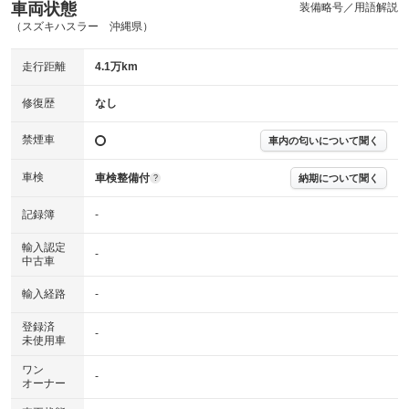
車両状態
装備略号／用語解説
（スズキハスラー 沖縄県）
走行距離
4.1万km
修復歴
なし
禁煙車
車内の匂いについて聞く
車検
車検整備付
納期について聞く
?
記録簿
-
輸入認定
-
中古車
輸入経路
-
登録済
-
未使用車
ワン
-
オーナー