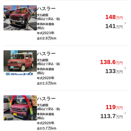
ハスラー
支払総額
148
万円
(税込)(リ済込・追)
車両本体価格
141
万円
(税込)
2023年
年式
2.9万km
走行
ハスラー
支払総額
138.6
万円
(税込)(リ済込・追)
車両本体価格
133
万円
(税込)
2020年
年式
1.5万km
走行
ハスラー
支払総額
119
万円
(税込)(リ済込・追)
車両本体価格
113.7
万円
(税込)
2020年
年式
3.7万km
走行