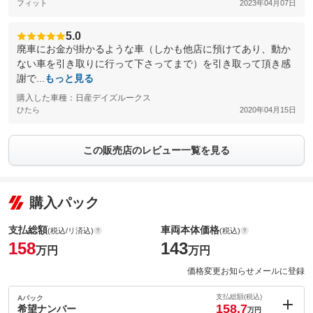
フィット
2023年04月07日
5.0
廃車にお金が掛かるような車（しかも他店に預けてあり、動か
ない車を引き取りに行って下さってまで）を引き取って頂き感
謝で...
もっと見る
購入した車種：日産デイズルークス
ひたら
2020年04月15日
この販売店のレビュー一覧を見る
購入パック
支払総額
車両本体価格
(税込/リ済込)
(税込)
158
143
万円
万円
価格変更お知らせメールに登録
支払総額(税込)
Aパック
158.7
希望ナンバー
万円