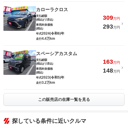
カローラクロス
支払総額
309
万円
(税込)(リ済込)
車両本体価格
293
万円
(税込)
2024(令和6)年
年式
4.4万km
走行
スペーシアカスタム
支払総額
163
万円
(税込)(リ済込)
車両本体価格
148
万円
(税込)
2023(令和5)年
年式
3.2万km
走行
この販売店の在庫一覧を見る
探している条件に近いクルマ