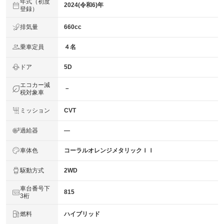
年式（初度
2024(令和6)年
登録）
排気量
660cc
乗車定員
４名
ドア
5D
エコカー減
－
税対象車
ミッション
CVT
過給器
―
車体色
コーラルオレンジメタリックＩＩ
駆動方式
2WD
車台番号下
815
3桁
燃料
ハイブリッド