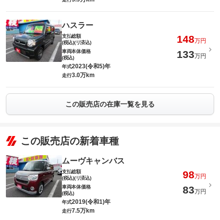
ハスラー
支払総額
148
万円
(税込)(リ済込)
車両本体価格
133
万円
(税込)
2023(令和5)年
年式
3.0万km
走行
この販売店の在庫一覧を見る
この販売店の新着車種
ムーヴキャンバス
支払総額
98
万円
(税込)(リ済込)
車両本体価格
83
万円
(税込)
2019(令和1)年
年式
7.5万km
走行