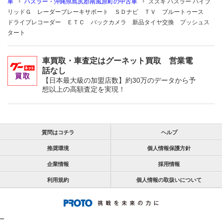
車
ハスラー・沖縄県島尻郡南風原町の中古車
スズキ ハスラー ハイブ
リッドＧ レーダーブレーキサポート ＳＤナビ ＴＶ ブルートゥース
ドライブレコーダー ＥＴＣ バックカメラ 新品タイヤ交換 プッシュス
タート
車買取・車査定はグーネット買取 営業電
話なし
【日本最大級の加盟店数】約30万のデータから予
想以上の高額査定を実現！
質問はコチラ
ヘルプ
推奨環境
個人情報保護方針
企業情報
採用情報
利用規約
個人情報の取扱いについて
"
"