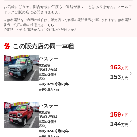
お気軽にどうぞ。問合せ後に何度もご連絡が届くことはありません。メールア
ドレスは販売店に公開されません。
※無料電話をご利用の場合は、販売店へお客様の電話番号が通知されます。無料電話
番号ご利用の際の注意点は
こちら
IP電話、ひかり電話からはご利用いただけません。
この販売店の同一車種
ハスラー
支払総額
163
万円
(税込)(リ済込)
車両本体価格
153
万円
(税込)
2025(令和7)年
年式
0.6万km
走行
ハスラー
支払総額
159
万円
(税込)(リ済込)
車両本体価格
144
万円
(税込)
2024(令和6)年
年式
3.9万km
走行