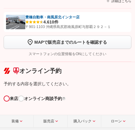
詳細はこちら
豊橋自動車・南風原北インター店
4.6
10件
【STEP1】
認証画面でグーネットを友だち追加してから「許可する」ボタンを押
〒901-1103 沖縄県島尻郡南風原町与那覇２９２－１
します
MAPで販売店までのルートを確認する
【STEP2】
トーク画面で
ボタンをタップして問い合わせを
完了してください。
スマートフォンの位置情報をONにしてください
こちら
オンライン予約
予約する内容を選択してください。
来店
オンライン商談予約
?
装備
販売店
購入パック
ローン