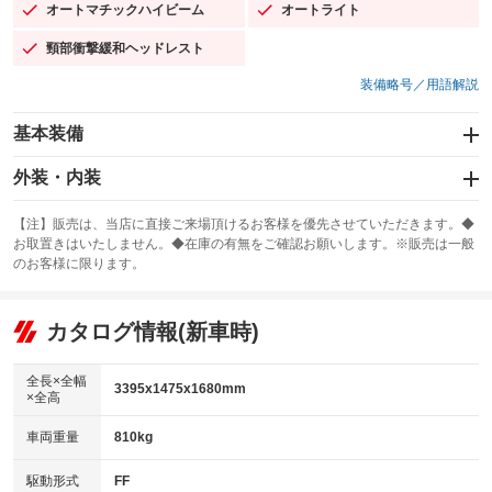
オートマチックハイビーム
オートライト
：装備あり
：装備あり
頸部衝撃緩和ヘッドレスト
：装備あり
装備略号／用語解説
基本装備
エアバッグ：運転席/助手席/サイド
外装・内装
：装備あり
スライドドア
カーナビ：SDナビ
：装備なし
：装備あり
【注】販売は、当店に直接ご来場頂けるお客様を優先させていただきます。◆
お取置きはいたしません。◆在庫の有無をご確認お願いします。※販売は一般
サンルーフ
ABS
TV
：装備なし
：装備あり
：装備なし
のお客様に限ります。
エアコン
Wエアコン
オーディオ：CDまたはCDチェンジャー
：装備あり
：装備なし
：装備あり
リフトアップ
パワーステアリング
カタログ情報(新車時)
ビジュアル
：装備なし
：装備あり
：装備なし
ダウンヒルアシストコントロール
アルミホイール
：装備なし
：装備なし
全長×全幅
3395x1475x1680mm
×全高
パワーウィンドウ
盗難防止システム
革シート
ハーフレザーシート
：装備あり
：装備あり
：装備なし
：装備なし
車両重量
810kg
アイドリングストップ
ドライブレコーダー
キーレス
LEDヘッドランプ
：装備あり
：装備あり
：装備あり
：装備なし
USB入力端子
Bluetooth接続
駆動形式
FF
HID(キセノンライト)
ポータブルナビ
：装備あり
：装備あり