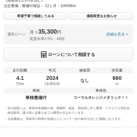
（諸費用15万円を含む）
法定整備：
整備付
保証：
12ヶ月・10000km
希望予算で相談してみる
価格変更をお知らせ
35,300
月々
円
通常ローン
詳細を見る
実質年率3.5%・48回
ローンについて相談する
走行距離
年式
修復歴
排気量
4.1
2024
660
なし
万km
(令和6)年
cc
車検
車体色
車検整備付
コーラルオレンジメタリックＩＩ
支払総額には、車両本体価格の他、保険料、税金、登録等に伴う費用、リサイクル預託金
相当額等、購入時に必要な全ての費用が含まれています。
当該価格は、登録等の時期や地域などについて一定の条件を付した価格になります。