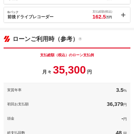
内：オプシ
0.7
ョン価格
支払総額(税込)
Bパック
万円
162.5
(税込)
前後ドライブレコーダー
万円
車両本体価
143
万円
内：オプシ
格
4.5
ョン価格
万円
(税込)
ローンご利用時（参考）
車両本体価
143
万円
格
パック内容
支払総額（税込）のローン支払例
誕生日や記念日などの、お好きな数字を４桁までお選びいただけ
35,300
パック内容
ます♪
月々
円
備考
－
安心の前後ドライブレコーダー
3.5
実質年率
%
備考
－
このパックの見積もり依頼（無料）
36,379
初回お支払額
円
このパックの見積もり依頼（無料）
-
頭金
円
48
総支払回数
回