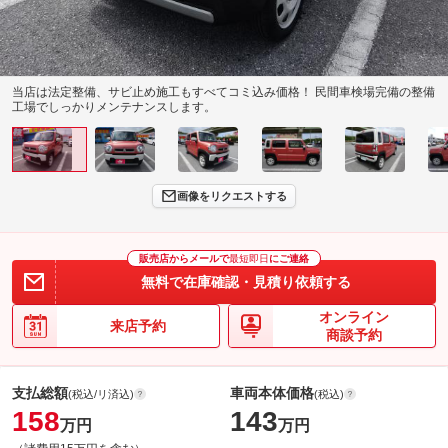
当店は法定整備、サビ止め施工もすべてコミ込み価格！ 民間車検場完備の整備
工場でしっかりメンテナンスします。
画像をリクエストする
販売店からメールで
最短即日
にご連絡
無料で在庫確認・見積り依頼する
オンライン
来店予約
商談予約
支払総額
車両本体価格
(税込/リ済込)
(税込)
158
143
万円
万円