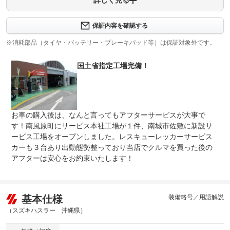
詳しく見る
保証項目
-
修理回数
無制限
保証内容を確認する
※消耗部品（タイヤ・バッテリー・ブレーキパッド等）は保証対象外です。
上限金額
限度額無制限
国土省指定工場完備！
免責金
無し
保証修理
-
受付先
整備付 法定12ヶ月または法定24ヶ月点検整備付
お車の購入後は、なんと言ってもアフターサービスが大事で
法定整備
※車検なし・車検整備付の場合は法定24ヶ月点検整備付
※商用車は6ヶ月または12ヶ月点検整備付
す！南風原町にサービス本社工場が１件、南城市佐敷に新設サ
ービス工場をオープンしました。レスキューレッカーサービス
安心４２年間の実績！自社民間車検場完備で車検整備、消
カーも３台あり出動態勢整っており当店でクルマを買った後の
法定整備
耗品であるバッテリー、エンジンオイル＆フィルター、ワ
について
イパーゴム他に至るまですべて交換致します。心を込めて
アフターは安心をお約束いたします！
メンテナンスいたします。
基本仕様
装備略号／用語解説
（スズキハスラー 沖縄県）