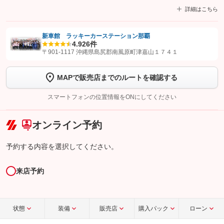
詳細はこちら
新車館 ラッキーカーステーション那覇
4.9
26件
【STEP1】
認証画面でグーネットを友だち追加してから「許可する」ボタンを押
〒901-1117 沖縄県島尻郡南風原町津嘉山１７４１
します
MAPで販売店までのルートを確認する
【STEP2】
トーク画面で
ボタンをタップして問い合わせを
完了してください。
スマートフォンの位置情報をONにしてください
こちら
オンライン予約
予約する内容を選択してください。
来店予約
状態
装備
販売店
購入パック
ローン