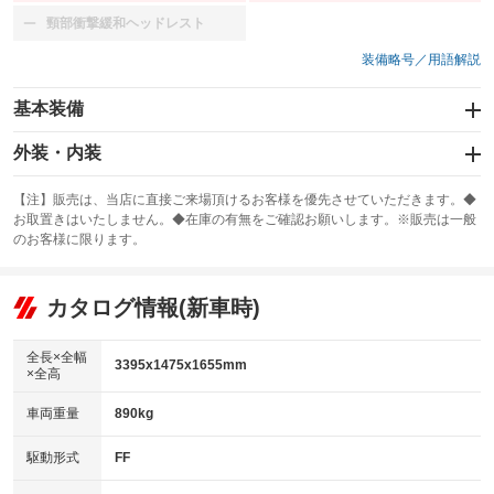
頸部衝撃緩和ヘッドレスト
：装備なし
装備略号／用語解説
基本装備
エアバッグ：運転席/助手席/サイド
外装・内装
：装備あり
スライドドア：両面電動
カーナビ
：装備あり
：装備なし
【注】販売は、当店に直接ご来場頂けるお客様を優先させていただきます。◆
お取置きはいたしません。◆在庫の有無をご確認お願いします。※販売は一般
サンルーフ
ABS
TV：フルセグ
：装備なし
：装備あり
：装備あり
のお客様に限ります。
エアコン
Wエアコン
オーディオ：ミュージックプレイヤー接続可
：装備あり
：装備なし
：装備あり
リフトアップ
パワーステアリング
カタログ情報(新車時)
ビジュアル
：装備なし
：装備あり
：装備なし
ダウンヒルアシストコントロール
アルミホイール：15インチ
：装備なし
：装備あり
全長×全幅
3395x1475x1655mm
×全高
パワーウィンドウ
盗難防止システム
革シート
ハーフレザーシート
：装備あり
：装備あり
：装備なし
：装備なし
車両重量
890kg
アイドリングストップ
ドライブレコーダー
キーレス
LEDヘッドランプ
：装備あり
：装備なし
：装備あり
：装備あり
USB入力端子
Bluetooth接続
駆動形式
FF
HID(キセノンライト)
ポータブルナビ
：装備あり
：装備あり
：装備なし
：装備なし