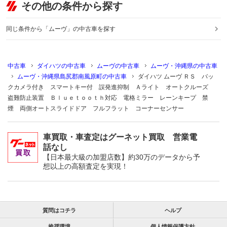
その他の条件から探す
同じ条件から「ムーヴ」の中古車を探す
中古車
ダイハツの中古車
ムーヴの中古車
ムーヴ・沖縄県の中古車
ムーヴ・沖縄県島尻郡南風原町の中古車
ダイハツ ムーヴ ＲＳ バッ
クカメラ付き スマートキー付 誤発進抑制 Ａライト オートクルーズ
盗難防止装置 Ｂｌｕｅｔｏｏｔｈ対応 電格ミラー レーンキープ 禁
煙 両側オートスライドドア フルフラット コーナーセンサー
車買取・車査定はグーネット買取 営業電
話なし
【日本最大級の加盟店数】約30万のデータから予
想以上の高額査定を実現！
質問はコチラ
ヘルプ
推奨環境
個人情報保護方針