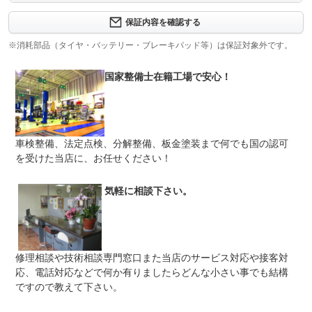
保証内容を確認する
保証項目
-
※消耗部品（タイヤ・バッテリー・ブレーキパッド等）は保証対象外です。
修理回数
-
国家整備士在籍工場で安心！
上限金額
-
免責金
無し
保証修理
-
車検整備、法定点検、分解整備、板金塗装まで何でも国の認可
受付先
を受けた当店に、お任せください！
整備付 法定12ヶ月または法定24ヶ月点検整備付
法定整備
※車検なし・車検整備付の場合は法定24ヶ月点検整備付
※商用車は6ヶ月または12ヶ月点検整備付
気軽に相談下さい。
法定整備
-
について
修理相談や技術相談専門窓口また当店のサービス対応や接客対
応、電話対応などで何か有りましたらどんな小さい事でも結構
ですので教えて下さい。