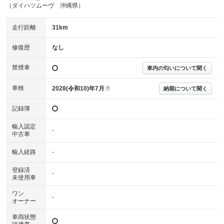
(内装状態)
（ダイハツムーヴ 沖縄県）
主要機関に不具合はありません。
機関
走行距離
31km
詳細は鑑定書をご確認ください。
修復歴
修復歴
なし
※グー鑑定は保証サービスではございません。購入時は必ず現車をご確認
禁煙車
下さい。
車内の匂いについて聞く
※実際にお渡しするコンディションチェックシートにつきましては、形式
および表示項目が異なる場合がございます。
車検
2028(令和10)年7月
納期について聞く
?
※グー鑑定の評価はあくまでも記載している鑑定日の鑑定結果となりま
す。車両情報等の詳細は各販売店へお問い合わせ下さい。
記録簿
輸入認定
-
中古車
輸入経路
-
登録済
-
未使用車
ワン
-
オーナー
車両状態