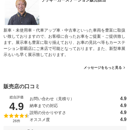
ラッキーカーステーション販売担当
新車・未使用車・代車アップ車・中古車といった車両を豊富に取扱
い致しておりますので、お客様に合ったお車をご提案・ご提供致し
ます。展示車も豊富に取り揃えており、お車の見比べ等もカーステ
ーション那覇店にご来店で可能となっております。また、新型車展
示もいち早く展示致しております。
メッセージをもっと見る
販売店の口コミ
総合評価
4.9
お問い合わせ（見積り）
（5点満点中）
4.9
4.9
納車までの対応
4.9
説明の分かりやすさ
4.9
オススメ度
26件