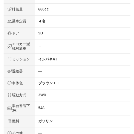
排気量
660cc
乗車定員
４名
ドア
5D
エコカー減
－
税対象車
ミッション
インパネAT
過給器
―
車体色
ブラウンＩＩ
駆動方式
2WD
車台番号下
548
3桁
燃料
ガソリン
その他
―