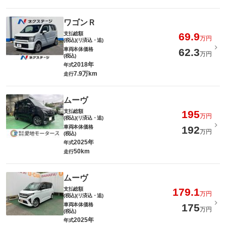
ワゴンＲ
支払総額
69.9
万円
(税込)(リ済込・追)
車両本体価格
62.3
万円
(税込)
2018年
年式
7.9万km
走行
ムーヴ
支払総額
195
万円
(税込)(リ済込・追)
車両本体価格
192
万円
(税込)
2025年
年式
50km
走行
ムーヴ
支払総額
179.1
万円
(税込)(リ済込・追)
車両本体価格
175
万円
(税込)
2025年
年式