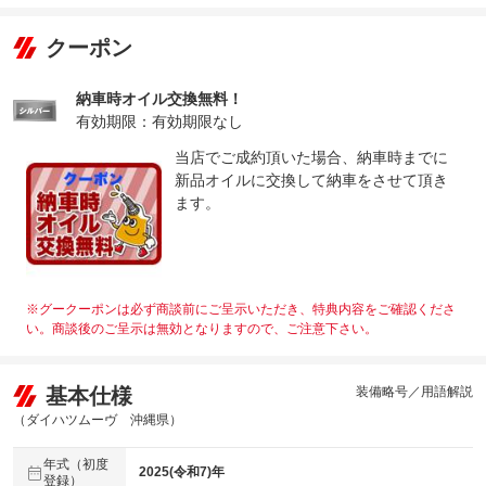
クーポン
納車時オイル交換無料！
有効期限：有効期限なし
当店でご成約頂いた場合、納車時までに
新品オイルに交換して納車をさせて頂き
ます。
※グークーポンは必ず商談前にご呈示いただき、特典内容をご確認くださ
い。商談後のご呈示は無効となりますので、ご注意下さい。
基本仕様
装備略号／用語解説
（ダイハツムーヴ 沖縄県）
年式（初度
2025(令和7)年
登録）