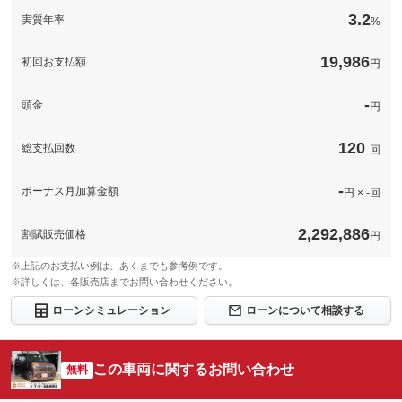
保証
品が全て保証対象！定期点検（オイル交換含む）、次回車検も込
バーを彩りましょう！※組合せによっては希望に添えない場合も
3.2
実質年率
保証
基本支払総額と同じ
%
み（自賠責・重量税・印紙代は別途）となります！！詳しくはス
ございます、ご了承ください。
タッフまでお問合せ下さい。
備考
－
保証項目
-
19,986
初回お支払額
円
保証項目
-
修理回数・
保証
基本支払総額と同じ
-
修理回数・
上限金額
-
-
頭金
上限金額
円
保証項目
-
免責金
-
免責金
無し
120
総支払回数
回
修理回数・
保証修理受
-
-
保証修理受
上限金額
付先
-
付先
-
ボーナス月加算金額
円 × -回
ロードサー
免責金
-
-
ロードサー
ビスの有無
無し
ビスの有無
保証修理受
2,292,886
割賦販売価格
-
円
付先
このパックの見積もり依頼（無料）
このパックの見積もり依頼（無料）
ロードサー
※上記のお支払い例は、あくまでも参考例です。
-
ビスの有無
※詳しくは、各販売店までお問い合わせください。
ローンシミュレーション
ローンについて相談する
このパックの見積もり依頼（無料）
この車両に関するお問い合わせ
無料