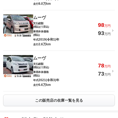
8.0万km
走行
ムーヴ
支払総額
98
万円
(税込)(リ済込)
車両本体価格
93
万円
(税込)
2019(令和1)年
年式
2.6万km
走行
ムーヴ
支払総額
78
万円
(税込)(リ済込)
車両本体価格
73
万円
(税込)
2021(令和3)年
年式
6.6万km
走行
この販売店の在庫一覧を見る