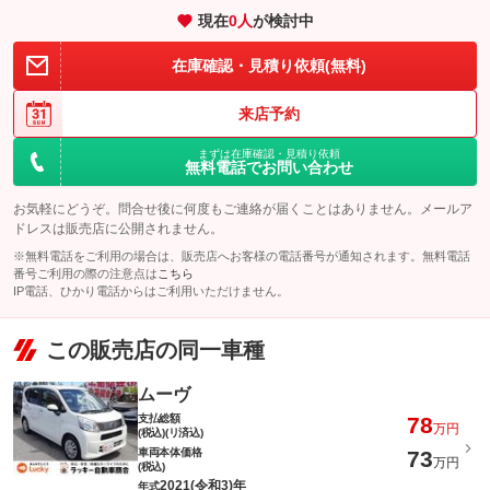
現在
0
人
が検討中
在庫確認・見積り依頼(無料)
来店予約
まずは在庫確認・見積り依頼
無料電話でお問い合わせ
お気軽にどうぞ。問合せ後に何度もご連絡が届くことはありません。メールア
ドレスは販売店に公開されません。
※無料電話をご利用の場合は、販売店へお客様の電話番号が通知されます。無料電話
番号ご利用の際の注意点は
こちら
IP電話、ひかり電話からはご利用いただけません。
この販売店の同一車種
ムーヴ
支払総額
78
万円
(税込)(リ済込)
車両本体価格
73
万円
(税込)
2021(令和3)年
年式