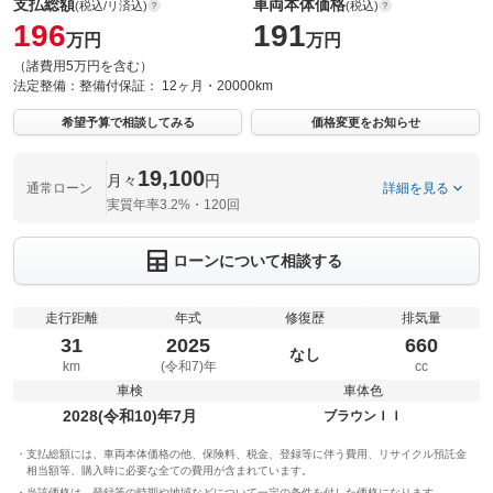
支払総額
車両本体価格
(税込/リ済込)
(税込)
196
191
万円
万円
（諸費用5万円を含む）
法定整備：
整備付
保証：
12ヶ月・20000km
希望予算で相談してみる
価格変更をお知らせ
19,100
月々
円
通常ローン
詳細を見る
実質年率3.2%・120回
ローンについて相談する
走行距離
年式
修復歴
排気量
31
2025
660
なし
km
(令和7)年
cc
車検
車体色
2028(令和10)年7月
ブラウンＩＩ
支払総額には、車両本体価格の他、保険料、税金、登録等に伴う費用、リサイクル預託金
相当額等、購入時に必要な全ての費用が含まれています。
当該価格は、登録等の時期や地域などについて一定の条件を付した価格になります。