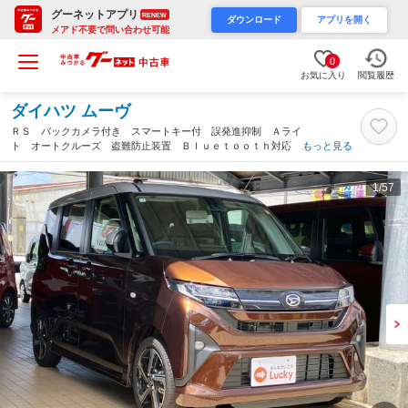
グーネットアプリ
RENEW
ダウンロード
アプリを開く
メアド不要で問い合わせ可能
0
お気に入り
閲覧履歴
ダイハツ ムーヴ
ＲＳ バックカメラ付き スマートキー付 誤発進抑制 Ａライ
ト オートクルーズ 盗難防止装置 Ｂｌｕｅｔｏｏｔｈ対応 電
もっと見る
格ミラー レーンキープ 禁煙 両側オートスライドドア フルフ
ラット コーナーセンサー（沖縄県）
1
/57