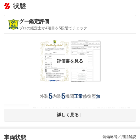
状態
グー鑑定評価
プロの鑑定士が4項目を5段階でチェック
評価書を見る
5
5
外装
内装
機関
修復歴
正常
無
気になるようなキズやへこみがあった場合は綺麗に補修済
みですが、 小さなキズやヘコミが残っている場合もありま
詳しく見る
外装
す。
(車両外装)
キズ・へこみについて問い合わせる
内装
車両状態
装備略号／用語解説
気になる汚れ等がない綺麗な室内を保っています。