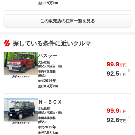
1.9万km
走行
この販売店の在庫一覧を見る
探している条件に近いクルマ
ハスラー
支払総額
99.9
万円
(税込)(リ済込・追)
車両本体価格
92.5
万円
(税込)
2016年
年式
8.4万km
走行
Ｎ－ＢＯＸ
支払総額
99.9
万円
(税込)(リ済込・追)
車両本体価格
92.6
万円
(税込)
2019年
年式
7.0万km
走行