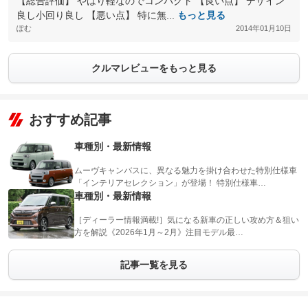
【総合評価】 やはり軽なのでコンパクト 【良い点】 デザイン
良し小回り良し 【悪い点】 特に無...
もっと見る
ぽむ
2014年01月10日
クルマレビューをもっと見る
おすすめ記事
車種別・最新情報
ムーヴキャンバスに、異なる魅力を掛け合わせた特別仕様車
「インテリアセレクション」が登場！ 特別仕様車…
車種別・最新情報
［ディーラー情報満載!］気になる新車の正しい攻め方＆狙い
方を解説《2026年1月～2月》注目モデル最…
記事一覧を見る