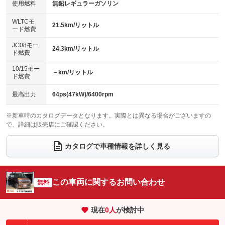
100V電源
クリーンディーゼル
バックカメラ
ETC
使用燃料
無鉛レギュラーガソリン
：装備なし
：装備なし
：装備あり
：装備なし
センターデフロック
エアロ
スマートキー
：装備なし
WLTCモ
：装備なし
：装備あり
21.5km/リットル
ード燃費
レンタカーアップ
展示・試乗車
ローダウン
ランフラットタイヤ
：装備なし
：装備あり
：装備なし
：装備なし
JC08モー
24.3km/リットル
ド燃費
電動格納ミラー
パワーシート
3列シート
：装備あり
：装備なし
：装備なし
10/15モー
装備略号／用語解説
－km/リットル
ベンチシート
フルフラットシート
ド燃費
：装備あり
：装備あり
チップアップシート
オットマン
：装備なし
：装備なし
最高出力
64ps(47kW)/6400rpm
電動格納サードシート
シートヒーター
：装備なし
：装備なし
※新車時のカタログデータとなります。実際とは異なる場合がございますの
で、詳細は販売店にご確認ください。
ウォークスルー
後席モニター
：装備なし
：装備なし
電動リアゲート
フロントカメラ
カタログで車種情報を詳しく見る
：装備なし
：装備なし
シートエアコン
全周囲カメラ
：装備なし
：装備なし
サイドカメラ
ルーフレール
この車両に関するお問い合わせ
：装備なし
無料
：装備なし
エアサスペンション
ヘッドライトウォッシャー
：装備なし
：装備なし
現在
0
人
が検討中
装備略号／用語解説