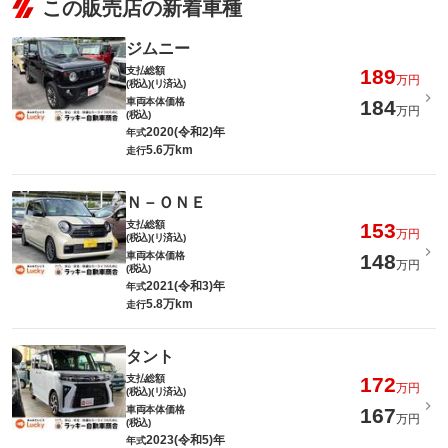
この販売店の新着車種
ジムニー
支払総額
189
万円
(税込)(リ済込)
車両本体価格
184
万円
(税込)
2020(令和2)年
年式
5.6万km
走行
Ｎ－ＯＮＥ
支払総額
153
万円
(税込)(リ済込)
車両本体価格
148
万円
(税込)
2021(令和3)年
年式
5.8万km
走行
タント
支払総額
172
万円
(税込)(リ済込)
車両本体価格
167
万円
(税込)
2023(令和5)年
年式