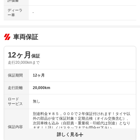
評価書
ディーラ
-
ー車
車両保証
12ヶ月
保証
走行20,000kmまで
保証期間
12ヶ月
走行距離
20,000km
ロード
無し
サービス
別途料金￥８５，０００で２年保証付けれます！タイヤ以
外の部品が全て保証対象！定期点検（オイル交換含む）、
次回車検も込み（自賠責・重量税・印紙代は別途）となり
保証内容
ます！！詳しくはスタッフまでお問合せ下さい。
詳しく見る
保証内容について問い合わせる