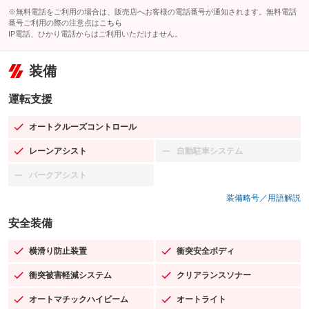
※無料電話をご利用の場合は、販売店へお客様の電話番号が通知されます。無料電話
番号ご利用の際の注意点は
こちら
IP電話、ひかり電話からはご利用いただけません。
装備
運転支援
オートクルーズコントロール
：装備あり
レーンアシスト
自動駐車システム
：装備あり
：装備なし
パークアシスト
：装備なし
装備略号／用語解説
安全装備
横滑り防止装置
衝突安全ボディ
：装備あり
：装備あり
衝突被害軽減システム
クリアランスソナー
：装備あり
：装備あり
オートマチックハイビーム
オートライト
：装備あり
：装備あり