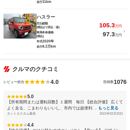
11km
走行
ハスラー
支払総額
105.3
万円
(税込)(リ済込・追)
車両本体価格
97.3
万円
(税込)
2020年
年式
8.3万km
走行
クルマのクチコミ
4.0
1076
レビュー総合
投稿数
5.0
【所有期間または運転回数】１週間 毎日 【総合評価】 広くて
よく走る、こまわりもいいし、市内では超便利 ...
もっと見る
タントカスタム最高
2021年02月25日
4.4