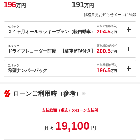
196
191
万円
万円
価格変更お知らせメールに登録
支払総額(税込)
Aパック
204.5
２４ヶ月オールラッキープラン（軽自動車）
万円
内：オプシ
8.5
ョン価格
支払総額(税込)
Bパック
万円
200.5
(税込)
ドライブレコーダー前後 【駐車監視付き】
万円
車両本体価
191
万円
内：オプシ
格
4.5
ョン価格
支払総額(税込)
Cパック
万円
196.5
(税込)
希望ナンバーパック
万円
車両本体価
191
万円
内：オプシ
格
0.5
ョン価格
万円
(税込)
ローンご利用時（参考）
パック内容
車両本体価
191
万円
２年保証（次回車検費用込み（注）自賠責、重量税、印紙代別
格
途。６ヶ月安心点検（エンジンオイル交換付）法定１２ヶ月点検
パック内容
（エンジンオイル＆オイルフィルタ交換付）をパックにしたお得
支払総額（税込）のローン支払例
なメンテパックです！
フロント・リアのドライブレコーダー（駐車監視付）。万が一の
19,100
時に役立つ必需品♪
備考
－
月々
円
パック内容
備考
－
[保証付]：3年・走行無制限
ナンバーのご希望承ります♪好きな数字の組み合わせで愛車のナン
別途料金￥８５，０００で２年保証付けれます！タイヤ以外の部