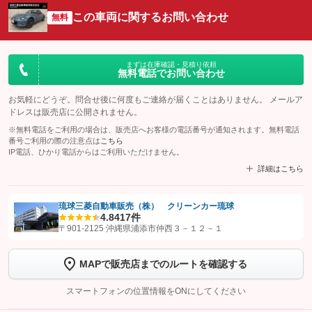
この車両に関するお問い合わせ
無料
まずは在庫確認・見積り依頼
無料電話でお問い合わせ
お気軽にどうぞ。問合せ後に何度もご連絡が届くことはありません。 メールア
ドレスは販売店に公開されません。
※無料電話をご利用の場合は、販売店へお客様の電話番号が通知されます。無料電話
番号ご利用の際の注意点は
こちら
IP電話、ひかり電話からはご利用いただけません。
詳細はこちら
琉球三菱自動車販売（株） クリーンカー琉球
4.8
417件
【STEP1】
認証画面でグーネットを友だち追加してから「許可する」ボタンを押
〒901-2125 沖縄県浦添市仲西３－１２－１
します
MAPで販売店までのルートを確認する
【STEP2】
トーク画面で
ボタンをタップして問い合わせを
完了してください。
スマートフォンの位置情報をONにしてください
こちら