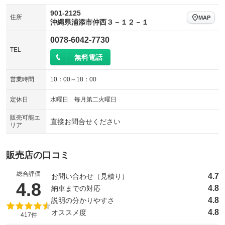
901-2125
住所
MAP
沖縄県浦添市仲西３－１２－１
0078-6042-7730
TEL
無料電話
営業時間
10：00～18：00
定休日
水曜日 毎月第二火曜日
販売可能エ
直接お問合せください
リア
販売店の口コミ
総合評価
4.7
お問い合わせ（見積り）
（5点満点中）
4.8
4.8
納車までの対応
4.8
説明の分かりやすさ
4.8
オススメ度
417件