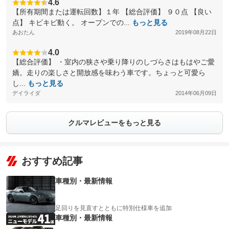
4.6
【所有期間または運転回数】１年 【総合評価】 ９０点 【良い
点】 キビキビ動く。 オープンでの...
もっと見る
あおたん
2019年08月22日
4.0
【総合評価】 ・室内の狭さや乗り降りのしづらさはもはやご愛
嬌。走りの楽しさと開放感を味わう車です。ちょっと可愛ら
し...
もっと見る
デイライダ
2014年06月09日
クルマレビューをもっと見る
おすすめ記事
車種別・最新情報
足回りを見直すとともに特別仕様車を追加
車種別・最新情報