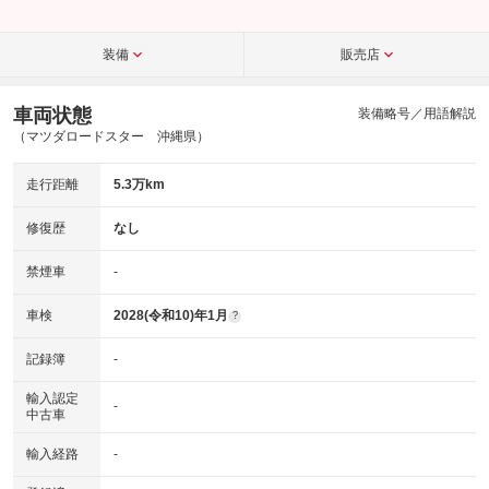
装備
販売店
車両状態
装備略号／用語解説
（マツダロードスター 沖縄県）
走行距離
5.3万km
修復歴
なし
禁煙車
-
車検
2028(令和10)年1月
?
記録簿
-
輸入認定
-
中古車
輸入経路
-