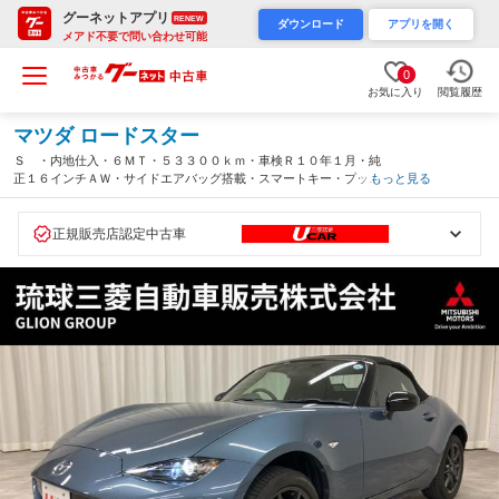
グーネットアプリ
RENEW
ダウンロード
アプリを開く
メアド不要で問い合わせ可能
0
お気に入り
閲覧履歴
マツダ ロードスター
Ｓ ・内地仕入・６ＭＴ・５３３００ｋｍ・車検Ｒ１０年１月・純
正１６インチＡＷ・サイドエアバッグ搭載・スマートキー・プッシ
もっと見る
ュスタート・ＬＥＤヘッドライト・横滑り防止装置・トラクション
コントロール・ＥＴＣ（沖縄県）
正規販売店認定中古車