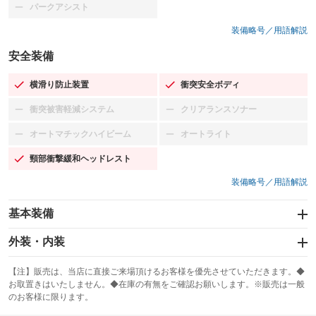
パークアシスト
：装備なし
装備略号／用語解説
安全装備
横滑り防止装置
衝突安全ボディ
：装備あり
：装備あり
衝突被害軽減システム
クリアランスソナー
：装備なし
：装備なし
オートマチックハイビーム
オートライト
：装備なし
：装備なし
頸部衝撃緩和ヘッドレスト
：装備あり
装備略号／用語解説
基本装備
エアバッグ：運転席/助手席/サイド
外装・内装
：装備あり
スライドドア
カーナビ
：装備なし
：装備なし
【注】販売は、当店に直接ご来場頂けるお客様を優先させていただきます。◆
お取置きはいたしません。◆在庫の有無をご確認お願いします。※販売は一般
サンルーフ
ABS
TV
：装備なし
：装備あり
：装備なし
のお客様に限ります。
エアコン
Wエアコン