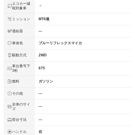
エコカー減
－
税対象車
ミッション
MT6速
過給器
―
車体色
ブルーリフレックスマイカ
駆動方式
2WD
車台番号下
675
3桁
燃料
ガソリン
その他
―
全体のサイ
―
ズ
荷台寸法
―
ハンドル
右