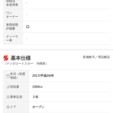
登録済
-
未使用車
ワン
-
オーナー
車両状態
評価書
ディーラ
-
ー車
基本仕様
装備略号／用語解説
（マツダロードスター 沖縄県）
年式（初度
2017(平成29)年
登録）
排気量
1500cc
乗車定員
２名
ドア
オープン