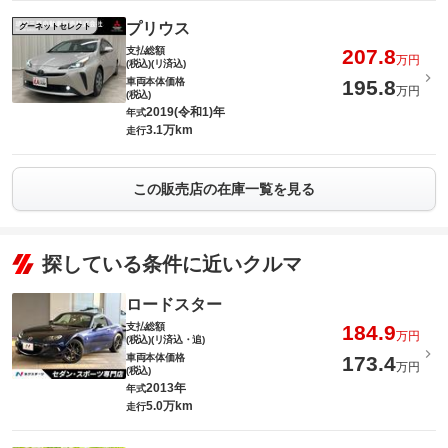
プリウス
グーネットセレクト
支払総額
207.8
万円
(税込)(リ済込)
車両本体価格
195.8
万円
(税込)
2019(令和1)年
年式
3.1万km
走行
この販売店の在庫一覧を見る
探している条件に近いクルマ
ロードスター
支払総額
184.9
万円
(税込)(リ済込・追)
車両本体価格
173.4
万円
(税込)
2013年
年式
5.0万km
走行