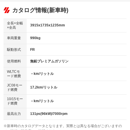
オーディオ：CDまたはCDチェンジャー
：装備あり
：装備なし
：装備あり
リフトアップ
パワーステアリング
カタログ情報(新車時)
ビジュアル
：装備なし
：装備あり
：装備なし
ダウンヒルアシストコントロール
アルミホイール：16インチ
：装備なし
：装備あり
全長×全幅
3915x1735x1235mm
×全高
パワーウィンドウ
盗難防止システム
革シート
ハーフレザーシート
：装備あり
：装備あり
：装備なし
：装備なし
車両重量
990kg
アイドリングストップ
ドライブレコーダー
キーレス
LEDヘッドランプ
：装備なし
：装備なし
：装備あり
：装備あり
USB入力端子
Bluetooth接続
駆動形式
FR
HID(キセノンライト)
ポータブルナビ
：装備あり
：装備なし
：装備なし
：装備なし
100V電源
クリーンディーゼル
バックカメラ
ETC
使用燃料
無鉛プレミアムガソリン
：装備なし
：装備なし
：装備なし
：装備あり
センターデフロック
エアロ
スマートキー
：装備なし
WLTCモ
：装備なし
：装備あり
－km/リットル
ード燃費
レンタカーアップ
展示・試乗車
ローダウン
ランフラットタイヤ
：装備なし
：装備なし
：装備なし
：装備なし
JC08モー
17.2km/リットル
ド燃費
電動格納ミラー
パワーシート
3列シート
：装備あり
：装備なし
：装備なし
10/15モー
装備略号／用語解説
－km/リットル
ベンチシート
フルフラットシート
ド燃費
：装備なし
：装備なし
チップアップシート
オットマン
：装備なし
：装備なし
最高出力
131ps(96kW)/7000rpm
電動格納サードシート
シートヒーター
：装備なし
：装備なし
※新車時のカタログデータとなります。実際とは異なる場合がございますの