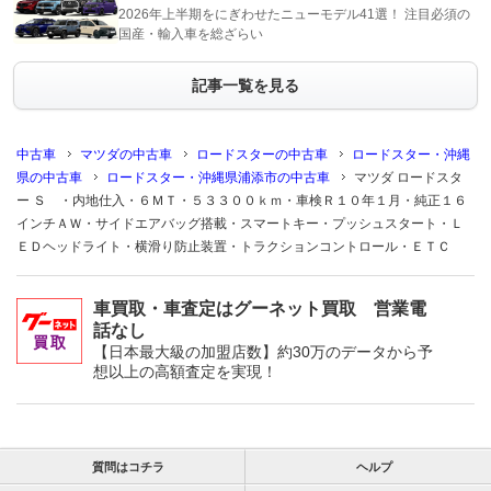
2026年上半期をにぎわせたニューモデル41選！ 注目必須の
国産・輸入車を総ざらい
記事一覧を見る
中古車
マツダの中古車
ロードスターの中古車
ロードスター・沖縄
県の中古車
ロードスター・沖縄県浦添市の中古車
マツダ ロードスタ
ー Ｓ ・内地仕入・６ＭＴ・５３３００ｋｍ・車検Ｒ１０年１月・純正１６
インチＡＷ・サイドエアバッグ搭載・スマートキー・プッシュスタート・Ｌ
ＥＤヘッドライト・横滑り防止装置・トラクションコントロール・ＥＴＣ
車買取・車査定はグーネット買取 営業電
話なし
【日本最大級の加盟店数】約30万のデータから予
想以上の高額査定を実現！
質問はコチラ
ヘルプ