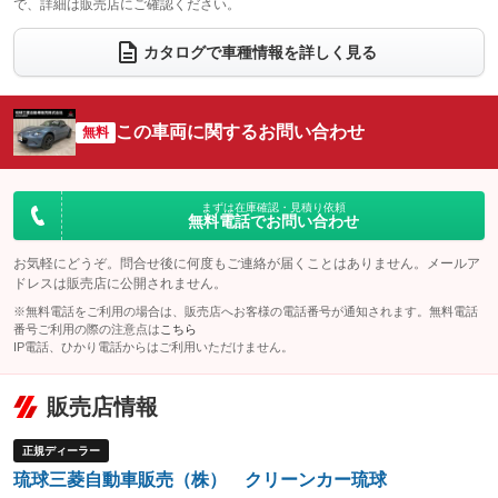
で、詳細は販売店にご確認ください。
ウォークスルー
後席モニター
：装備なし
：装備なし
電動リアゲート
フロントカメラ
カタログで車種情報を詳しく見る
：装備なし
：装備なし
シートエアコン
全周囲カメラ
：装備なし
：装備なし
サイドカメラ
ルーフレール
この車両に関するお問い合わせ
：装備なし
無料
：装備なし
エアサスペンション
ヘッドライトウォッシャー
：装備なし
：装備なし
装備略号／用語解説
まずは在庫確認・見積り依頼
無料電話でお問い合わせ
お気軽にどうぞ。問合せ後に何度もご連絡が届くことはありません。メールア
ドレスは販売店に公開されません。
※無料電話をご利用の場合は、販売店へお客様の電話番号が通知されます。無料電話
番号ご利用の際の注意点は
こちら
IP電話、ひかり電話からはご利用いただけません。
販売店情報
正規ディーラー
琉球三菱自動車販売（株） クリーンカー琉球