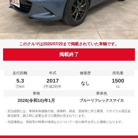
このクルマは2026/07/20まで掲載されていた車輛です。
掲載終了
走行距離
年式
修復歴
排気量
5.3
2017
1500
なし
万km
(平成29)年
cc
車検
車体色
2028(令和10)年1月
ブルーリフレックスマイカ
支払総額には、車両本体価格の他、保険料、税金、登録等に伴う費用、リサイクル預託金
相当額等、購入時に必要な全ての費用が含まれています。
当該価格は、登録等の時期や地域などについて一定の条件を付した価格になります。