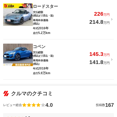
ロードスター
支払総額
226
万円
(税込)(リ済込・追)
車両本体価格
214.8
万円
(税込)
2016年
年式
5.2万km
走行
コペン
支払総額
145.3
万円
(税込)(リ済込・追)
車両本体価格
141.8
万円
(税込)
2018年
年式
5.9万km
走行
クルマのクチコミ
4.0
167
レビュー総合
投稿数