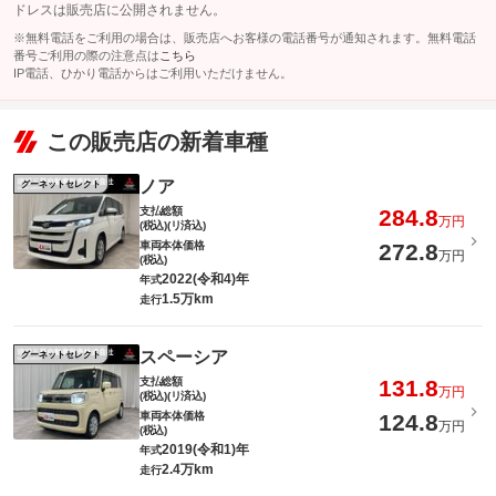
ドレスは販売店に公開されません。
※無料電話をご利用の場合は、販売店へお客様の電話番号が通知されます。無料電話
番号ご利用の際の注意点は
こちら
IP電話、ひかり電話からはご利用いただけません。
この販売店の新着車種
ノア
グーネットセレクト
支払総額
284.8
万円
(税込)(リ済込)
車両本体価格
272.8
万円
(税込)
2022(令和4)年
年式
1.5万km
走行
スペーシア
グーネットセレクト
支払総額
131.8
万円
(税込)(リ済込)
車両本体価格
124.8
万円
(税込)
2019(令和1)年
年式
2.4万km
走行