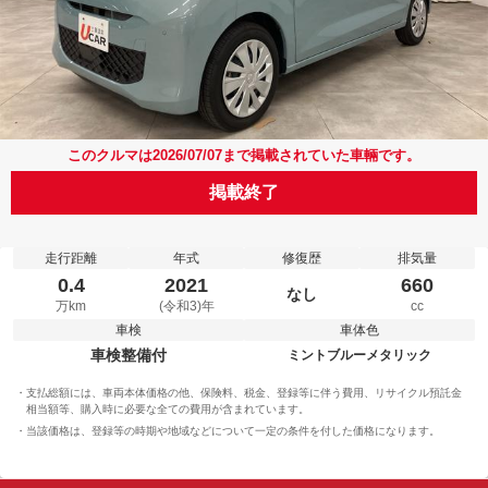
このクルマは2026/07/07まで掲載されていた車輛です。
掲載終了
走行距離
年式
修復歴
排気量
0.4
2021
660
なし
万km
(令和3)年
cc
車検
車体色
車検整備付
ミントブルーメタリック
支払総額には、車両本体価格の他、保険料、税金、登録等に伴う費用、リサイクル預託金
相当額等、購入時に必要な全ての費用が含まれています。
当該価格は、登録等の時期や地域などについて一定の条件を付した価格になります。