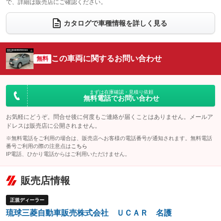
で、詳細は販売店にご確認ください。
ウォークスルー
後席モニター
：装備なし
：装備なし
電動リアゲート
フロントカメラ
カタログで車種情報を詳しく見る
：装備なし
：装備なし
シートエアコン
全周囲カメラ
：装備なし
：装備なし
サイドカメラ
ルーフレール
この車両に関するお問い合わせ
：装備なし
無料
：装備なし
エアサスペンション
ヘッドライトウォッシャー
：装備なし
：装備なし
装備略号／用語解説
まずは在庫確認・見積り依頼
無料電話でお問い合わせ
お気軽にどうぞ。問合せ後に何度もご連絡が届くことはありません。メールア
ドレスは販売店に公開されません。
※無料電話をご利用の場合は、販売店へお客様の電話番号が通知されます。無料電話
番号ご利用の際の注意点は
こちら
IP電話、ひかり電話からはご利用いただけません。
販売店情報
正規ディーラー
琉球三菱自動車販売株式会社 ＵＣＡＲ 名護