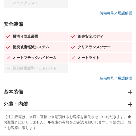
パークアシスト
：装備なし
装備略号／用語解説
安全装備
横滑り防止装置
衝突安全ボディ
：装備あり
：装備あり
衝突被害軽減システム
クリアランスソナー
：装備あり
：装備あり
オートマチックハイビーム
オートライト
：装備あり
：装備あり
頸部衝撃緩和ヘッドレスト
：装備なし
装備略号／用語解説
基本装備
エアバッグ：運転席/助手席/サイド
外装・内装
：装備あり
スライドドア
カーナビ
：装備なし
：装備なし
【注】販売は、当店に直接ご来場頂けるお客様を優先させていただきます。◆
お取置きはいたしません。◆在庫の有無をご確認お願いします。※販売は一般
サンルーフ
ABS
TV
：装備なし
：装備あり
：装備なし
のお客様に限ります。
エアコン
Wエアコン