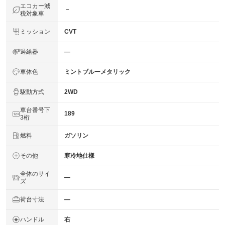
エコカー減
－
税対象車
ミッション
CVT
過給器
―
車体色
ミントブルーメタリック
駆動方式
2WD
車台番号下
189
3桁
燃料
ガソリン
その他
寒冷地仕様
全体のサイ
―
ズ
荷台寸法
―
ハンドル
右