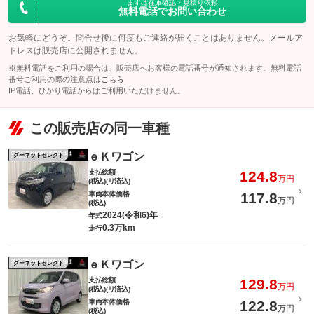
まずは在庫確認・見積り依頼
無料電話でお問い合わせ
お気軽にどうぞ。問合せ後に何度もご連絡が届くことはありません。メールア
ドレスは販売店に公開されません。
※無料電話をご利用の場合は、販売店へお客様の電話番号が通知されます。無料電話
番号ご利用の際の注意点は
こちら
IP電話、ひかり電話からはご利用いただけません。
この販売店の同一車種
ｅＫワゴン
グーネットセレクト
支払総額
124.8
万円
(税込)(リ済込)
車両本体価格
117.8
万円
(税込)
2024(令和6)年
年式
0.3万km
走行
ｅＫワゴン
グーネットセレクト
支払総額
129.8
万円
(税込)(リ済込)
車両本体価格
122.8
万円
(税込)