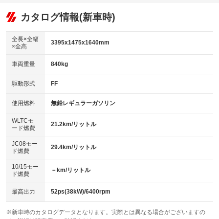
オーディオ：CDまたはCDチェンジャー
：装備あり
：装備なし
：装備あり
リフトアップ
パワーステアリング
カタログ情報(新車時)
ビジュアル
：装備なし
：装備あり
：装備なし
ダウンヒルアシストコントロール
アルミホイール
：装備なし
：装備なし
全長×全幅
3395x1475x1640mm
×全高
パワーウィンドウ
盗難防止システム
革シート
ハーフレザーシート
：装備あり
：装備あり
：装備なし
：装備なし
車両重量
840kg
アイドリングストップ
ドライブレコーダー
キーレス
LEDヘッドランプ
：装備あり
：装備あり
：装備あり
：装備なし
USB入力端子
Bluetooth接続
駆動形式
FF
HID(キセノンライト)
ポータブルナビ
：装備なし
：装備なし
：装備なし
：装備なし
100V電源
クリーンディーゼル
バックカメラ
ETC
使用燃料
無鉛レギュラーガソリン
：装備なし
：装備なし
：装備なし
：装備なし
センターデフロック
エアロ
スマートキー
：装備なし
WLTCモ
：装備なし
：装備なし
21.2km/リットル
ード燃費
レンタカーアップ
展示・試乗車
ローダウン
ランフラットタイヤ
：装備なし
：装備なし
：装備なし
：装備なし
JC08モー
29.4km/リットル
ド燃費
電動格納ミラー
パワーシート
3列シート
：装備あり
：装備なし
：装備なし
10/15モー
装備略号／用語解説
－km/リットル
ベンチシート
フルフラットシート
ド燃費
：装備あり
：装備なし
チップアップシート
オットマン
：装備なし
：装備なし
最高出力
52ps(38kW)/6400rpm
電動格納サードシート
シートヒーター
：装備なし
：装備あり
※新車時のカタログデータとなります。実際とは異なる場合がございますの