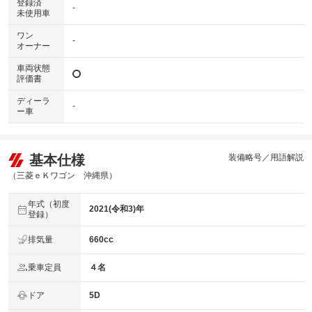
登録済
-
未使用車
ワン
-
オーナー
車両状態
評価書
ディーラ
-
ー車
基本仕様
装備略号／用語解説
（三菱ｅＫワゴン 沖縄県）
年式（初度
2021(令和3)年
登録）
排気量
660cc
乗車定員
４名
ドア
5D