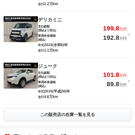
2.2万km
走行
デリカミニ
支払総額
199.8
万円
(税込)(リ済込)
車両本体価格
192.8
万円
(税込)
2024(令和6)年
年式
1.1万km
走行
ジューク
支払総額
101.8
万円
(税込)(リ済込)
車両本体価格
89.8
万円
(税込)
2016(平成28)年
年式
4.6万km
走行
この販売店の在庫一覧を見る