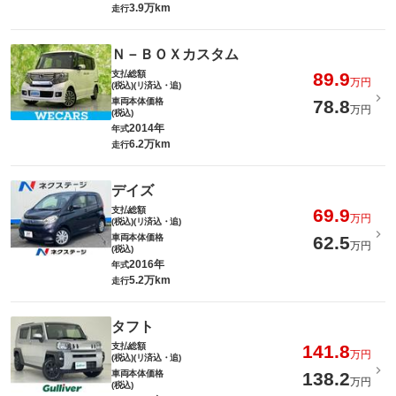
3.9万km
走行
Ｎ－ＢＯＸカスタム
支払総額
89.9
万円
(税込)(リ済込・追)
車両本体価格
78.8
万円
(税込)
2014年
年式
6.2万km
走行
デイズ
支払総額
69.9
万円
(税込)(リ済込・追)
車両本体価格
62.5
万円
(税込)
2016年
年式
5.2万km
走行
タフト
支払総額
141.8
万円
(税込)(リ済込・追)
車両本体価格
138.2
万円
(税込)