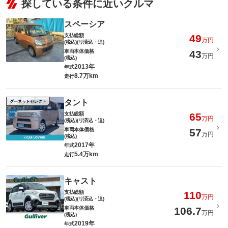
探している条件に近いクルマ
スペーシア
支払総額
49
万円
(税込)(リ済込・追)
車両本体価格
43
万円
(税込)
2013年
年式
8.7万km
走行
タント
グーネットセレクト
支払総額
65
万円
(税込)(リ済込・追)
車両本体価格
57
万円
(税込)
2017年
年式
5.4万km
走行
キャスト
支払総額
110
万円
(税込)(リ済込・追)
車両本体価格
106.7
万円
(税込)
2019年
年式