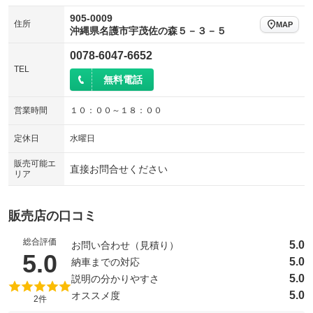
905-0009
住所
MAP
沖縄県名護市宇茂佐の森５－３－５
0078-6047-6652
TEL
無料電話
営業時間
１０：００～１８：００
定休日
水曜日
販売可能エ
直接お問合せください
リア
販売店の口コミ
総合評価
5.0
お問い合わせ（見積り）
（5点満点中）
5.0
5.0
納車までの対応
5.0
説明の分かりやすさ
5.0
オススメ度
2件