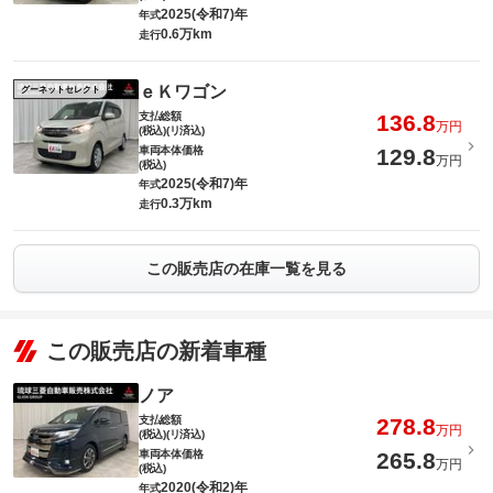
2025(令和7)年
年式
0.6万km
走行
ｅＫワゴン
グーネットセレクト
支払総額
136.8
万円
(税込)(リ済込)
車両本体価格
129.8
万円
(税込)
2025(令和7)年
年式
0.3万km
走行
この販売店の在庫一覧を見る
この販売店の新着車種
ノア
支払総額
278.8
万円
(税込)(リ済込)
車両本体価格
265.8
万円
(税込)
2020(令和2)年
年式