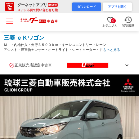
グーネットアプリ
RENEW
ダウンロード
アプリを開く
メアド不要で問い合わせ可能
0
お気に入り
閲覧履歴
三菱 ｅＫワゴン
Ｍ ・内地仕入・走行３５００ｋｍ・キーレスエントリー・レーン
アシスト・障害物センサー・オートライト・シートヒーター・ドラ
もっと見る
イブレコーダー・純正ＣＤチューナー・車検整備付き・三菱認定保
証・（沖縄県）
正規販売店認定中古車