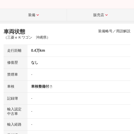
装備
販売店
車両状態
装備略号／用語解説
（三菱ｅＫワゴン 沖縄県）
走行距離
0.4万km
修復歴
なし
禁煙車
-
車検
車検整備付
?
記録簿
-
輸入認定
-
中古車
輸入経路
-