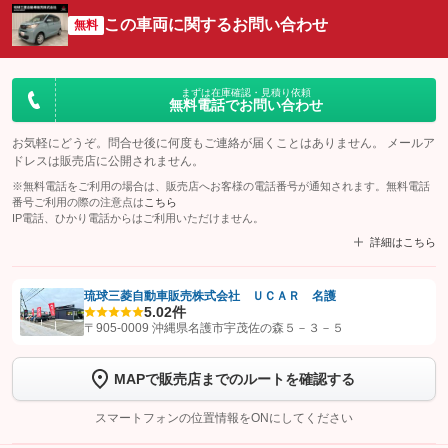
この車両に関するお問い合わせ
無料
まずは在庫確認・見積り依頼
無料電話でお問い合わせ
お気軽にどうぞ。問合せ後に何度もご連絡が届くことはありません。 メールア
ドレスは販売店に公開されません。
※無料電話をご利用の場合は、販売店へお客様の電話番号が通知されます。無料電話
番号ご利用の際の注意点は
こちら
IP電話、ひかり電話からはご利用いただけません。
詳細はこちら
琉球三菱自動車販売株式会社 ＵＣＡＲ 名護
5.0
2件
【STEP1】
認証画面でグーネットを友だち追加してから「許可する」ボタンを押
〒905-0009 沖縄県名護市宇茂佐の森５－３－５
します
MAPで販売店までのルートを確認する
【STEP2】
トーク画面で
ボタンをタップして問い合わせを
完了してください。
スマートフォンの位置情報をONにしてください
こちら