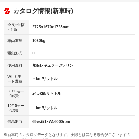
オーディオ：ミュージックプレイヤー接続可
：装備あり
：装備なし
：装備あり
リフトアップ
パワーステアリング
カタログ情報(新車時)
ビジュアル
：装備なし
：装備あり
：装備なし
ダウンヒルアシストコントロール
アルミホイール：アルミホイール
：装備なし
：装備あり
全長×全幅
3725x1670x1735mm
×全高
パワーウィンドウ
盗難防止システム
革シート
ハーフレザーシート
：装備あり
：装備あり
：装備なし
：装備なし
車両重量
1080kg
アイドリングストップ
ドライブレコーダー
キーレス
LEDヘッドランプ
：装備あり
：装備なし
：装備あり
：装備あり
USB入力端子
Bluetooth接続
駆動形式
FF
HID(キセノンライト)
ポータブルナビ
：装備なし
：装備なし
：装備なし
：装備なし
100V電源
クリーンディーゼル
バックカメラ
ETC
使用燃料
無鉛レギュラーガソリン
：装備なし
：装備なし
：装備あり
：装備あり
センターデフロック
エアロ
スマートキー
：装備なし
WLTCモ
：装備なし
：装備あり
－km/リットル
ード燃費
レンタカーアップ
展示・試乗車
ローダウン
ランフラットタイヤ
：装備なし
：装備なし
：装備なし
：装備なし
JC08モー
24.6km/リットル
ド燃費
電動格納ミラー
パワーシート
3列シート
：装備なし
：装備なし
：装備なし
10/15モー
装備略号／用語解説
－km/リットル
ベンチシート
フルフラットシート
ド燃費
：装備なし
：装備あり
チップアップシート
オットマン
：装備なし
：装備なし
最高出力
69ps(51kW)/6000rpm
電動格納サードシート
シートヒーター
：装備なし
：装備なし
※新車時のカタログデータとなります。実際とは異なる場合がございますの