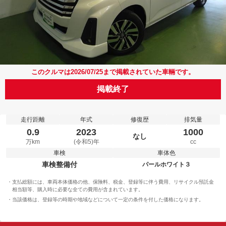
このクルマは2026/07/25まで掲載されていた車輛です。
掲載終了
走行距離
年式
修復歴
排気量
0.9
2023
1000
なし
万km
(令和5)年
cc
車検
車体色
車検整備付
パールホワイト３
支払総額には、車両本体価格の他、保険料、税金、登録等に伴う費用、リサイクル預託金
相当額等、購入時に必要な全ての費用が含まれています。
当該価格は、登録等の時期や地域などについて一定の条件を付した価格になります。