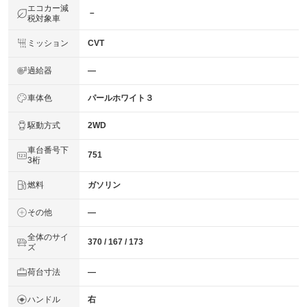
エコカー減
－
税対象車
ミッション
CVT
過給器
―
車体色
パールホワイト３
駆動方式
2WD
車台番号下
751
3桁
燃料
ガソリン
その他
―
全体のサイ
370 / 167 / 173
ズ
荷台寸法
―
ハンドル
右