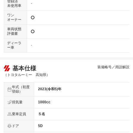
登録済
-
未使用車
ワン
オーナー
車両状態
評価書
ディーラ
-
ー車
基本仕様
装備略号／用語解説
（トヨタルーミー 高知県）
年式（初度
2023(令和5)年
登録）
排気量
1000cc
乗車定員
５名
ドア
5D