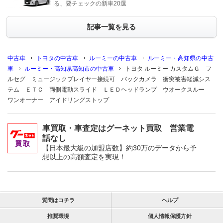
る、要チェックの新車20選
記事一覧を見る
中古車
トヨタの中古車
ルーミーの中古車
ルーミー・高知県の中古
車
ルーミー・高知県高知市の中古車
トヨタ ルーミー カスタムＧ フ
ルセグ ミュージックプレイヤー接続可 バックカメラ 衝突被害軽減シス
テム ＥＴＣ 両側電動スライド ＬＥＤヘッドランプ ウオークスルー
ワンオーナー アイドリングストップ
車買取・車査定はグーネット買取 営業電
話なし
【日本最大級の加盟店数】約30万のデータから予
想以上の高額査定を実現！
質問はコチラ
ヘルプ
推奨環境
個人情報保護方針