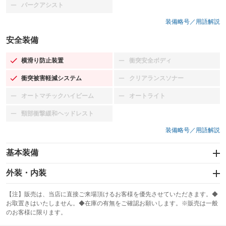
パークアシスト
：装備なし
装備略号／用語解説
安全装備
横滑り防止装置
衝突安全ボディ
：装備あり
：装備なし
衝突被害軽減システム
クリアランスソナー
：装備あり
：装備なし
オートマチックハイビーム
オートライト
：装備なし
：装備なし
頸部衝撃緩和ヘッドレスト
：装備なし
装備略号／用語解説
基本装備
エアバッグ：運転席/助手席
外装・内装
：装備あり
スライドドア：両面電動
カーナビ
：装備あり
：装備なし
【注】販売は、当店に直接ご来場頂けるお客様を優先させていただきます。◆
お取置きはいたしません。◆在庫の有無をご確認お願いします。※販売は一般
サンルーフ
ABS
TV：フルセグ
：装備なし
：装備あり
：装備あり
のお客様に限ります。
エアコン
Wエアコン