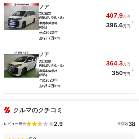
ノア
支払総額
407.9
万円
(税込)(リ済込・追)
車両本体価格
396.6
万円
(税込)
2023年
年式
2.7万km
走行
ノア
支払総額
364.3
万円
(税込)(リ済込・追)
車両本体価格
350
万円
(税込)
2023年
年式
5.4万km
走行
クルマのクチコミ
2.9
38
レビュー総合
投稿数