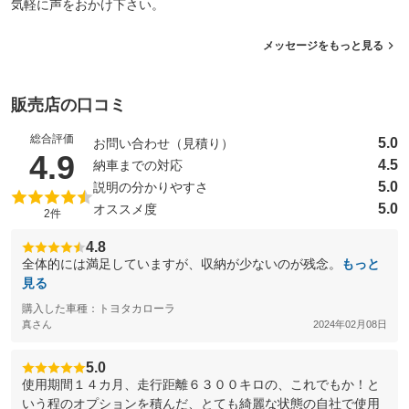
気軽に声をおかけ下さい。
メッセージをもっと見る
販売店の口コミ
総合評価
5.0
お問い合わせ（見積り）
（5点満点中）
4.9
4.5
納車までの対応
5.0
説明の分かりやすさ
5.0
オススメ度
2件
4.8
全体的には満足していますが、収納が少ないのが残念。
もっと
見る
購入した車種：トヨタカローラ
真さん
2024年02月08日
5.0
使用期間１４カ月、走行距離６３００キロの、これでもか！と
いう程のオプションを積んだ、とても綺麗な状態の自社で使用