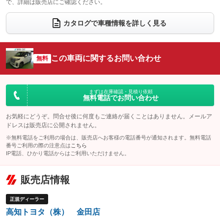
で、詳細は販売店にご確認ください。
ウォークスルー
後席モニター
：装備あり
：装備なし
電動リアゲート
フロントカメラ
カタログで車種情報を詳しく見る
：装備なし
：装備なし
シートエアコン
全周囲カメラ
：装備なし
：装備なし
サイドカメラ
ルーフレール
この車両に関するお問い合わせ
：装備なし
無料
：装備なし
エアサスペンション
ヘッドライトウォッシャー
：装備なし
：装備なし
装備略号／用語解説
まずは在庫確認・見積り依頼
無料電話でお問い合わせ
お気軽にどうぞ。問合せ後に何度もご連絡が届くことはありません。メールア
ドレスは販売店に公開されません。
※無料電話をご利用の場合は、販売店へお客様の電話番号が通知されます。無料電話
番号ご利用の際の注意点は
こちら
IP電話、ひかり電話からはご利用いただけません。
販売店情報
正規ディーラー
高知トヨタ（株） 金田店