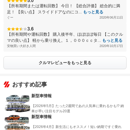
5.0
【所有期間または運転回数】 今日！ 【総合評価】 総合的に満
足！ 【良い点】 スライドドアなのにコ...
もっと見る
ぐー
2020年06月11日
3.6
【所有期間や運転回数】 購入後半年、ほぼほぼ毎日 【このクル
マの良い点】 軽から乗り換え。１，０００ｃｃタ...
もっと見る
安物買い大好き人間
2020年10月17日
クルマレビューをもっと見る
おすすめ記事
新型車情報
【2026年5月】たった2週間であの人気車に乗れるかも!? 納
車が早い注目モデル20選
新型車情報
【2026年4月】新生活にもオススメ！短い納期ですぐ乗れ