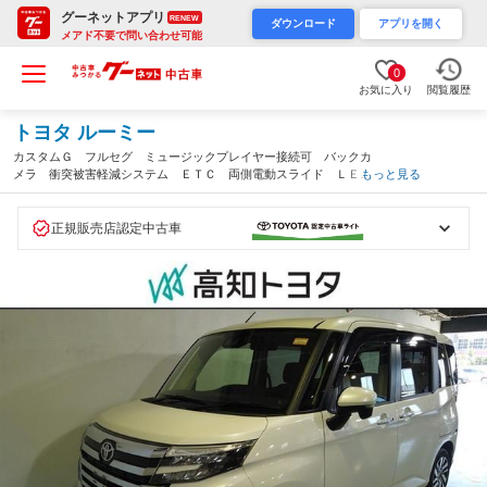
グーネットアプリ
RENEW
ダウンロード
アプリを開く
メアド不要で問い合わせ可能
0
お気に入り
閲覧履歴
トヨタ ルーミー
カスタムＧ フルセグ ミュージックプレイヤー接続可 バックカ
メラ 衝突被害軽減システム ＥＴＣ 両側電動スライド ＬＥＤ
もっと見る
ヘッドランプ ウオークスルー ワンオーナー アイドリングスト
ップ（高知県）
正規販売店認定中古車