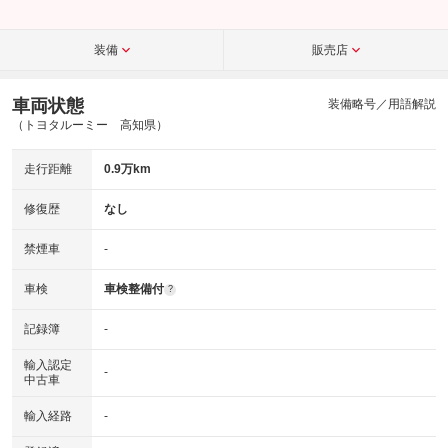
装備
販売店
車両状態
装備略号／用語解説
（トヨタルーミー 高知県）
走行距離
0.9万km
修復歴
なし
禁煙車
-
車検
車検整備付
?
記録簿
-
輸入認定
-
中古車
輸入経路
-