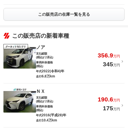
この販売店の在庫一覧を見る
この販売店の新着車種
ノア
グーネットセレクト
支払総額
356.9
万円
(税込)(リ済込)
車両本体価格
345
万円
(税込)
2022(令和4)年
年式
6.8万km
走行
ＮＸ
支払総額
190.6
万円
(税込)(リ済込)
車両本体価格
175
万円
(税込)
2016(平成28)年
年式
10.4万km
走行