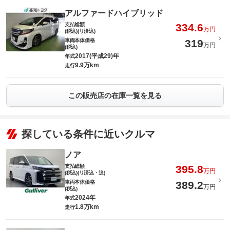
アルファードハイブリッド
支払総額
334.6
万円
(税込)(リ済込)
車両本体価格
319
万円
(税込)
2017(平成29)年
年式
9.9万km
走行
この販売店の在庫一覧を見る
探している条件に近いクルマ
ノア
支払総額
395.8
万円
(税込)(リ済込・追)
車両本体価格
389.2
万円
(税込)
2024年
年式
1.8万km
走行