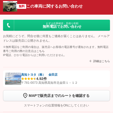
この車両に関するお問い合わせ
無料
まずは在庫確認・見積り依頼
無料電話でお問い合わせ
お気軽にどうぞ。問合せ後に何度もご連絡が届くことはありません。 メールア
ドレスは販売店に公開されません。
※無料電話をご利用の場合は、販売店へお客様の電話番号が通知されます。無料電話
番号ご利用の際の注意点は
こちら
IP電話、ひかり電話からはご利用いただけません。
詳細はこちら
高知トヨタ（株） 金田店
4.9
2件
【STEP1】
認証画面でグーネットを友だち追加してから「許可する」ボタンを押
〒781-0073 高知県高知市北金田１－１２
します
MAPで販売店までのルートを確認する
【STEP2】
トーク画面で
ボタンをタップして問い合わせを
完了してください。
スマートフォンの位置情報をONにしてください
こちら