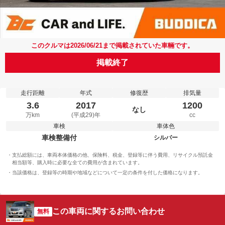
このクルマは2026/06/21まで掲載されていた車輛です。
掲載終了
走行距離
年式
修復歴
排気量
3.6
2017
1200
なし
万km
(平成29)年
cc
車検
車体色
車検整備付
シルバー
支払総額には、車両本体価格の他、保険料、税金、登録等に伴う費用、リサイクル預託金
相当額等、購入時に必要な全ての費用が含まれています。
当該価格は、登録等の時期や地域などについて一定の条件を付した価格になります。
この車両に関するお問い合わせ
無料