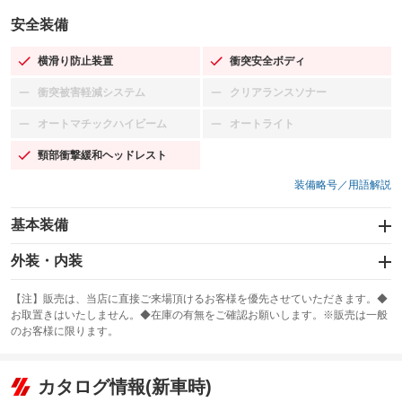
安全装備
横滑り防止装置
衝突安全ボディ
：装備あり
：装備あり
衝突被害軽減システム
クリアランスソナー
：装備なし
：装備なし
オートマチックハイビーム
オートライト
：装備なし
：装備なし
頸部衝撃緩和ヘッドレスト
：装備あり
装備略号／用語解説
基本装備
エアバッグ：運転席/助手席/サイド
外装・内装
：装備あり
スライドドア：電動
カーナビ：SDナビ
：装備あり
：装備あり
【注】販売は、当店に直接ご来場頂けるお客様を優先させていただきます。◆
お取置きはいたしません。◆在庫の有無をご確認お願いします。※販売は一般
サンルーフ
ABS
TV：フルセグ
：装備なし
：装備あり
：装備あり
のお客様に限ります。
エアコン
Wエアコン
オーディオ
：装備あり
：装備なし
：装備なし
リフトアップ
パワーステアリング
カタログ情報(新車時)
ビジュアル
：装備なし
：装備あり
：装備なし