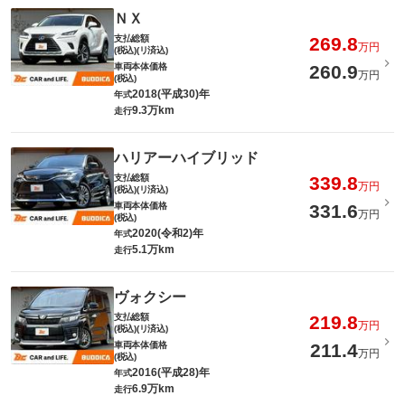
ＮＸ
支払総額
269.8
万円
(税込)(リ済込)
車両本体価格
260.9
万円
(税込)
2018(平成30)年
年式
9.3万km
走行
ハリアーハイブリッド
支払総額
339.8
万円
(税込)(リ済込)
車両本体価格
331.6
万円
(税込)
2020(令和2)年
年式
5.1万km
走行
ヴォクシー
支払総額
219.8
万円
(税込)(リ済込)
車両本体価格
211.4
万円
(税込)
2016(平成28)年
年式
6.9万km
走行