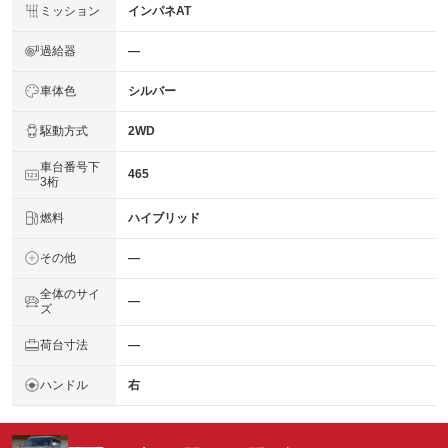
ミッション
インパネAT
過給器
―
車体色
シルバー
駆動方式
2WD
車台番号下
465
3桁
燃料
ハイブリッド
その他
―
全体のサイ
―
ズ
荷台寸法
―
ハンドル
右