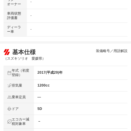
-
オーナー
車両状態
-
評価書
ディーラ
-
ー車
基本仕様
装備略号／用語解説
（スズキソリオ 愛媛県）
年式（初度
2017(平成29)年
登録）
排気量
1200cc
乗車定員
―
ドア
5D
エコカー減
－
税対象車