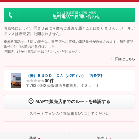
まずは在庫確認・見積り依頼
無料電話でお問い合わせ
お気軽にどうぞ。問合せ後に何度もご連絡が届くことはありません。 メールア
ドレスは販売店に公開されません。
※無料電話をご利用の場合は、販売店へお客様の電話番号が通知されます。無料電話
番号ご利用の際の注意点は
こちら
IP電話、ひかり電話からはご利用いただけません。
詳細はこちら
（株）ＢＵＤＤＩＣＡ（バディカ） 西条支社
0
0件
【STEP1】
認証画面でグーネットを友だち追加してから「許可する」ボタンを押
〒793-0042 愛媛県西条市喜多川７８１－１
します
MAPで販売店までのルートを確認する
【STEP2】
トーク画面で
ボタンをタップして問い合わせを
完了してください。
スマートフォンの位置情報をONにしてください
こちら
装備
販売店