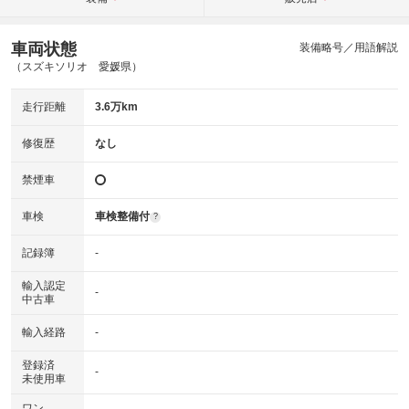
車両状態
装備略号／用語解説
（スズキソリオ 愛媛県）
走行距離
3.6万km
修復歴
なし
禁煙車
車検
車検整備付
?
記録簿
-
輸入認定
-
中古車
輸入経路
-
登録済
-
未使用車
ワン