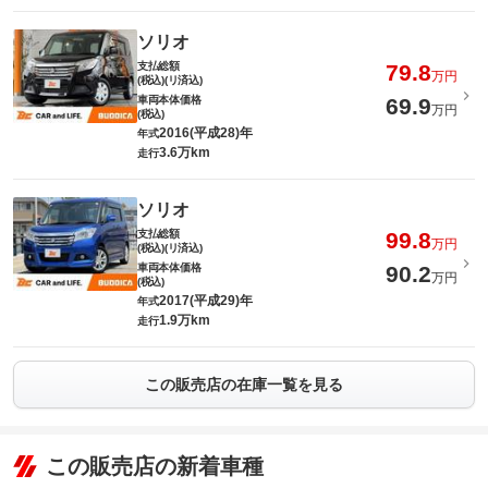
ソリオ
支払総額
79.8
万円
(税込)(リ済込)
車両本体価格
69.9
万円
(税込)
2016(平成28)年
年式
3.6万km
走行
ソリオ
支払総額
99.8
万円
(税込)(リ済込)
車両本体価格
90.2
万円
(税込)
2017(平成29)年
年式
1.9万km
走行
この販売店の在庫一覧を見る
この販売店の新着車種