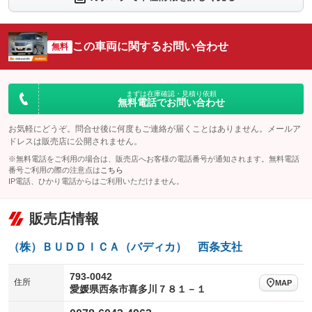
シートエアコン
全周囲カメラ
：装備なし
：装備あり
サイドカメラ
ルーフレール
この車両に関するお問い合わせ
：装備なし
無料
：装備なし
エアサスペンション
ヘッドライトウォッシャー
：装備なし
：装備なし
装備略号／用語解説
まずは在庫確認・見積り依頼
無料電話でお問い合わせ
お気軽にどうぞ。問合せ後に何度もご連絡が届くことはありません。メールア
ドレスは販売店に公開されません。
※無料電話をご利用の場合は、販売店へお客様の電話番号が通知されます。無料電話
番号ご利用の際の注意点は
こちら
IP電話、ひかり電話からはご利用いただけません。
販売店情報
（株）ＢＵＤＤＩＣＡ（バディカ） 西条支社
793-0042
住所
MAP
愛媛県西条市喜多川７８１－１