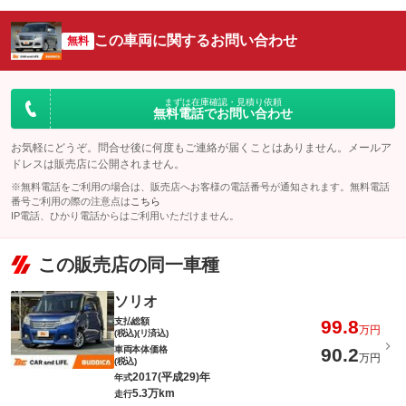
この車両に関するお問い合わせ
無料
まずは在庫確認・見積り依頼
無料電話でお問い合わせ
お気軽にどうぞ。問合せ後に何度もご連絡が届くことはありません。メールア
ドレスは販売店に公開されません。
※無料電話をご利用の場合は、販売店へお客様の電話番号が通知されます。無料電話
番号ご利用の際の注意点は
こちら
IP電話、ひかり電話からはご利用いただけません。
この販売店の同一車種
ソリオ
支払総額
99.8
万円
(税込)(リ済込)
車両本体価格
90.2
万円
(税込)
2017(平成29)年
年式
5.3万km
走行