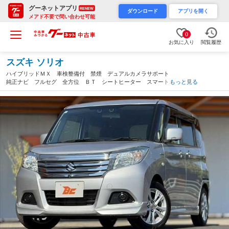
グーネットアプリ
RENEW
ダウンロード
アプリを開く
メアド不要で問い合わせ可能
0
お気に入り
閲覧履歴
スズキ ソリオ
ハイブリッドＭＸ 車検整備付 禁煙 デュアルカメラサポート
純正ナビ フルセグ 全方位 ＢＴ シートヒーター スマートキ
もっと見る
ー プッシュスタート ＡＣＣ 電スラ Ａストップ シートヒー
ター 横滑り防止 純正１５インチＡＷ（愛媛県）