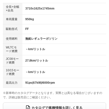
ダウンヒルアシストコントロール
アルミホイール：15インチ
：装備なし
：装備あり
全長×全幅
3710x1625x1745mm
×全高
パワーウィンドウ
盗難防止システム
革シート
ハーフレザーシート
：装備あり
：装備あり
：装備なし
：装備なし
車両重量
950kg
アイドリングストップ
ドライブレコーダー
キーレス
LEDヘッドランプ
：装備あり
：装備なし
：装備あり
：装備なし
USB入力端子
Bluetooth接続
駆動形式
FF
HID(キセノンライト)
ポータブルナビ
：装備なし
：装備あり
：装備なし
：装備なし
100V電源
クリーンディーゼル
バックカメラ
ETC
使用燃料
無鉛レギュラーガソリン
：装備なし
：装備なし
：装備なし
：装備なし
センターデフロック
エアロ
スマートキー
：装備なし
WLTCモ
：装備なし
：装備あり
－km/リットル
ード燃費
レンタカーアップ
展示・試乗車
ローダウン
ランフラットタイヤ
：装備なし
：装備なし
：装備なし
：装備なし
JC08モー
27.8km/リットル
ド燃費
電動格納ミラー
パワーシート
3列シート
：装備あり
：装備なし
：装備なし
10/15モー
装備略号／用語解説
－km/リットル
ベンチシート
フルフラットシート
ド燃費
：装備なし
：装備あり
チップアップシート
オットマン
：装備なし
：装備なし
最高出力
91ps(67kW)/6000rpm
電動格納サードシート
シートヒーター
：装備なし
：装備あり
※新車時のカタログデータとなります。実際とは異なる場合がございますの
で、詳細は販売店にご確認ください。
ウォークスルー
後席モニター
：装備あり
：装備なし
電動リアゲート
フロントカメラ
カタログで車種情報を詳しく見る
：装備なし
：装備なし