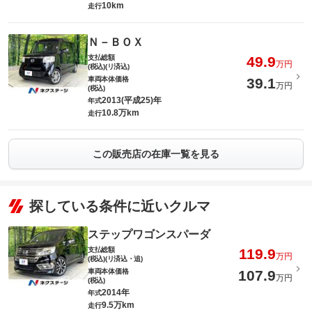
10km
走行
Ｎ－ＢＯＸ
支払総額
49.9
万円
(税込)(リ済込)
車両本体価格
39.1
万円
(税込)
2013(平成25)年
年式
10.8万km
走行
この販売店の在庫一覧を見る
探している条件に近いクルマ
ステップワゴンスパーダ
支払総額
119.9
万円
(税込)(リ済込・追)
車両本体価格
107.9
万円
(税込)
2014年
年式
9.5万km
走行