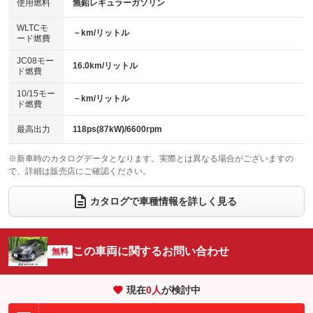
バックカメラ
ETC
使用燃料
無鉛レギュラーガソリン
：装備なし
：装備なし
：装備あり
：装備あり
センターデフロック
エアロ
スマートキー
：装備なし
WLTCモ
：装備なし
：装備あり
－km/リットル
ード燃費
レンタカーアップ
展示・試乗車
ローダウン
ランフラットタイヤ
：装備なし
：装備なし
：装備なし
：装備なし
JC08モー
16.0km/リットル
ド燃費
電動格納ミラー
パワーシート
3列シート
：装備あり
：装備なし
：装備あり
10/15モー
装備略号／用語解説
－km/リットル
ベンチシート
フルフラットシート
ド燃費
：装備なし
：装備なし
チップアップシート
オットマン
：装備なし
：装備なし
最高出力
118ps(87kW)/6600rpm
電動格納サードシート
シートヒーター
：装備なし
：装備なし
※新車時のカタログデータとなります。実際とは異なる場合がございますの
で、詳細は販売店にご確認ください。
ウォークスルー
後席モニター
：装備あり
：装備なし
電動リアゲート
フロントカメラ
カタログで車種情報を詳しく見る
：装備なし
：装備なし
シートエアコン
全周囲カメラ
：装備なし
：装備なし
サイドカメラ
ルーフレール
この車両に関するお問い合わせ
：装備なし
無料
：装備なし
エアサスペンション
ヘッドライトウォッシャー
：装備なし
：装備なし
現在
0
人
が検討中
装備略号／用語解説