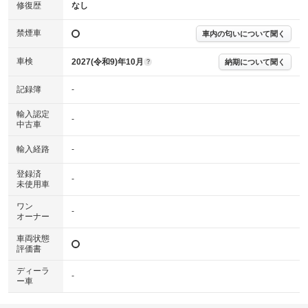
※実際にお渡しする故障診断書につきましては、形式および表示項目が異
修復歴
なし
なる場合がございます。
※グー故障診断書はあくまでも実施時点での診断結果となります。将来に
禁煙車
車内の匂いについて聞く
わたり車両状態を担保するものではありませんので、車両情報等の詳細は
各販売店へお問い合わせ下さい。
車検
2027(令和9)年10月
納期について聞く
?
記録簿
-
輸入認定
-
中古車
輸入経路
-
登録済
-
未使用車
ワン
-
オーナー
車両状態
評価書
ディーラ
-
ー車