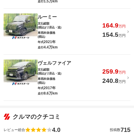
1.5万km
走行
ルーミー
支払総額
164.9
万円
(税込)(リ済込・追)
車両本体価格
154.5
万円
(税込)
2021年
年式
4.4万km
走行
ヴェルファイア
支払総額
259.9
万円
(税込)(リ済込・追)
車両本体価格
240.8
万円
(税込)
2017年
年式
8.6万km
走行
クルマのクチコミ
4.0
715
レビュー総合
投稿数