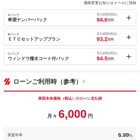
価格変更お知らせメールに登録
支払総額(税込)
Aパック
94.6
希望ナンバーパック
万円
内：オプシ
1.7
ョン価格
支払総額(税込)
Bパック
万円
93.2
(税込)
ＥＴＣセットアッププラン
万円
車両本体価
81
万円
内：オプシ
格
0.3
ョン価格
支払総額(税込)
Cパック
万円
94.5
(税込)
ウィンドウ撥水コート付パック
万円
車両本体価
81
万円
内：オプシ
格
パック内容
1.6
ョン価格
万円
(税込)
ローンご利用時（参考）
車両本体価
81
万円
格
パック内容
備考
－
車両本体価格（税込）のローン支払例
パック内容
6,000
このパックの見積もり依頼（無料）
備考
－
月々
円
このパックの見積もり依頼（無料）
備考
－
6.99
実質年率
%