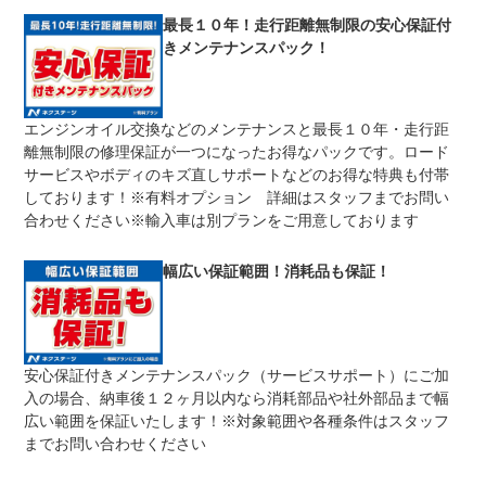
修理回数
無制限
最長１０年！走行距離無制限の安心保証付
きメンテナンスパック！
車両本体価格
期間中は何度でも修理可能！修理金額は車両本体価格の１
上限金額
００％までしっかり保証します。車両本体価格５０万円以
下の場合は５０万円まで保証します。
エンジンオイル交換などのメンテナンスと最長１０年・走行距
無し
離無制限の修理保証が一つになったお得なパックです。ロード
免責金
保証修理の対象となる場合は、お客様の費用負担は一切ご
ざいません。
サービスやボディのキズ直しサポートなどのお得な特典も付帯
しております！※有料オプション 詳細はスタッフまでお問い
全国のネクステージで受付可能！ご遠方でネクステージに
保証修理
持ち込めないお客様も保証修理はお受け頂けます。詳細
合わせください※輸入車は別プランをご用意しております
受付先
は、スタッフまでお気軽にお尋ねください。
整備付 法定12ヶ月または法定24ヶ月点検整備付
幅広い保証範囲！消耗品も保証！
法定整備
※車検なし・車検整備付の場合は法定24ヶ月点検整備付
※商用車は6ヶ月または12ヶ月点検整備付
１．契約後～納車までに法定点検を実施致します。 ２．
法定整備
支払総額に整備代金を含んでおります。 ３．点検記録簿
について
が発行されます。
安心保証付きメンテナンスパック（サービスサポート）にご加
入の場合、納車後１２ヶ月以内なら消耗部品や社外部品まで幅
広い範囲を保証いたします！※対象範囲や各種条件はスタッフ
までお問い合わせください