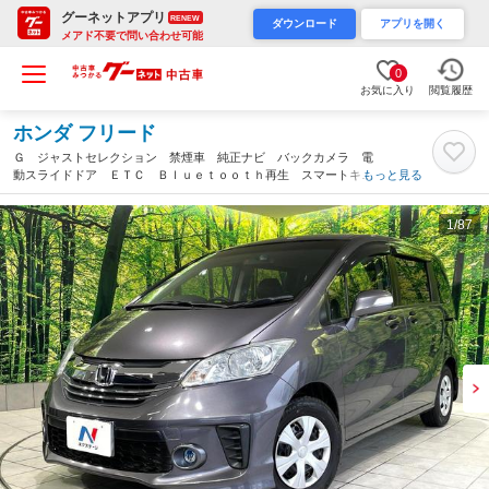
グーネットアプリ
RENEW
ダウンロード
アプリを開く
メアド不要で問い合わせ可能
0
お気に入り
閲覧履歴
ホンダ フリード
Ｇ ジャストセレクション 禁煙車 純正ナビ バックカメラ 電
動スライドドア ＥＴＣ Ｂｌｕｅｔｏｏｔｈ再生 スマートキ
もっと見る
ー オートライト ＨＩＤヘッドライト オートエアコン 電動格
納ミラー ＣＤ／ＤＶＤ再生（高知県）
1
/87