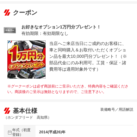
クーポン
お好きなオプション1万円分プレゼント！
有効期限：有効期限なし
当店へご来店当日にご成約のお客様に、
車と同時購入＆お取付いただくオプショ
ン品を最大10,000円分プレゼント！（※
部品代金にのみ利用可。工賃・保証・諸
費用等は適用対象外です）
※グークーポンは必ず商談前にご呈示いただき、特典内容をご確認くださ
い。商談後のご呈示は無効となりますので、ご注意下さい。
基本仕様
装備略号／用語解説
（ホンダフリード 高知県）
年式（初度
2014(平成26)年
登録）