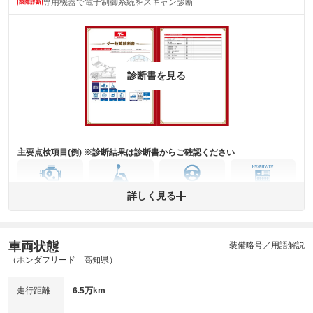
専用機器で電子制御系統をスキャン診断
主要機関に不具合はありません。
機関
詳細は鑑定書をご確認ください。
修復歴
※グー鑑定は保証サービスではございません。購入時は必ず現車をご確認
診断書を見る
下さい。
※実際にお渡しするコンディションチェックシートにつきましては、形式
および表示項目が異なる場合がございます。
※グー鑑定の評価はあくまでも記載している鑑定日の鑑定結果となりま
す。車両情報等の詳細は各販売店へお問い合わせ下さい。
主要点検項目(例) ※診断結果は診断書からご確認ください
エンジン
トランス
パワー
HV/PHV/EV
詳しく見る
ミッション
ステアリング
車両状態
ABS
エアーバッグ
先進安全装備
その他
装備略号／用語解説
（ホンダフリード 高知県）
※異常がある場合は主要点検項目が赤色になり、異常と表記されます。
※車に装備されていない項目は「-」と表記されます
走行距離
6.5万km
※グー故障診断は保証サービスではございません。購入時は必ず現車をご
確認下さい。