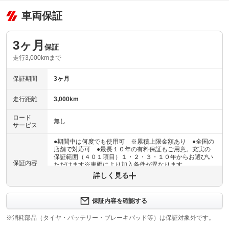
車両保証
3ヶ月
保証
走行3,000kmまで
保証期間
3ヶ月
走行距離
3,000km
ロード
無し
サービス
●期間中は何度でも使用可 ※累積上限金額あり ●全国の
店舗で対応可 ●最長１０年の有料保証もご用意。充実の
保証範囲（４０１項目）１・２・３・１０年からお選びい
保証内容
ただけます※車両により加入条件が異なります
詳しく見る
保証内容について問い合わせる
３ヶ月・３０００ｋｍ以内ならエンジン、トランスミッシ
保証内容を確認する
保証項目
ョン、ハイブリッド、ステアリング、ブレーキの各機構に
おける主要項目を無償修理（または交換）いたします。
※消耗部品（タイヤ・バッテリー・ブレーキパッド等）は保証対象外です。