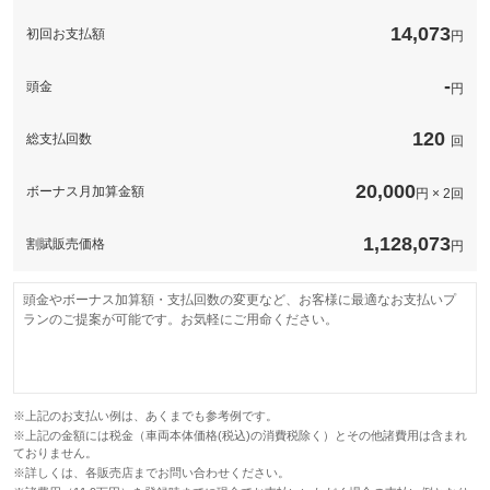
このパックの見積もり依頼（無料）
14,073
初回お支払額
円
-
頭金
円
120
総支払回数
回
20,000
ボーナス月加算金額
円 × 2回
1,128,073
割賦販売価格
円
頭金やボーナス加算額・支払回数の変更など、お客様に最適なお支払いプ
ランのご提案が可能です。お気軽にご用命ください。
※上記のお支払い例は、あくまでも参考例です。
※上記の金額には税金（車両本体価格(税込)の消費税除く）とその他諸費用は含まれ
ておりません。
※詳しくは、各販売店までお問い合わせください。