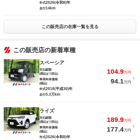
2026(令和8)年
年式
14km
走行
この販売店の在庫一覧を見る
この販売店の新着車種
スペーシア
支払総額
104.9
万円
(税込)(リ済込)
車両本体価格
94.1
万円
(税込)
2018(平成30)年
年式
5.3万km
走行
ライズ
支払総額
189.9
万円
(税込)(リ済込)
車両本体価格
177.4
万円
(税込)
2026(令和8)年
年式