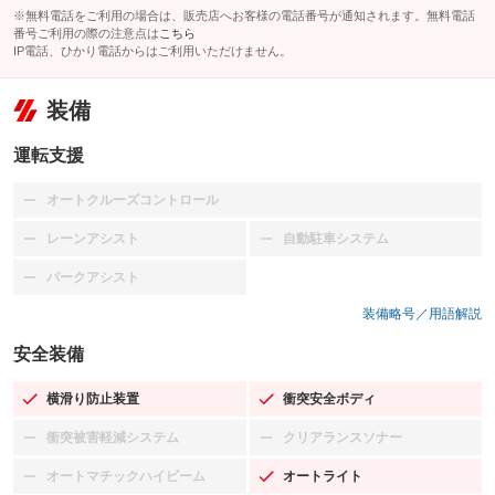
※無料電話をご利用の場合は、販売店へお客様の電話番号が通知されます。無料電話
番号ご利用の際の注意点は
こちら
IP電話、ひかり電話からはご利用いただけません。
装備
運転支援
オートクルーズコントロール
：装備なし
レーンアシスト
自動駐車システム
：装備なし
：装備なし
パークアシスト
：装備なし
装備略号／用語解説
安全装備
横滑り防止装置
衝突安全ボディ
：装備あり
：装備あり
衝突被害軽減システム
クリアランスソナー
：装備なし
：装備なし
オートマチックハイビーム
オートライト
：装備なし
：装備あり