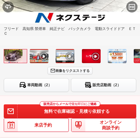
フリード 高知県 禁煙車 純正ナビ バックカメラ 電動スライドドア ＥＴ
Ｃ
画像をリクエストする
車両動画（2）
販売店動画（2）
販売店からメールで
最短即日
にご連絡
無料で在庫確認・見積り依頼する
オンライン
来店予約
商談予約