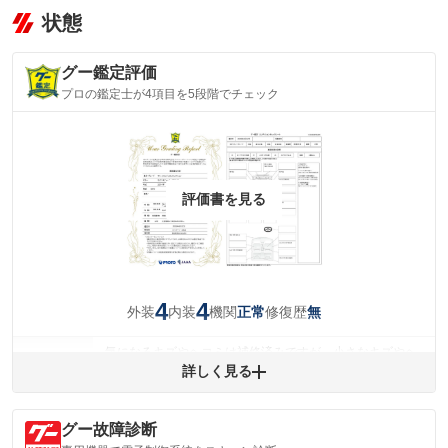
状態
グー鑑定評価
プロの鑑定士が4項目を5段階でチェック
評価書を見る
4
4
外装
内装
機関
修復歴
正常
無
気になるキズやヘコミは補修済みですが、小さなキズやヘ
外装
コミが残っています。
詳しく見る
(車両外装)
キズ・へこみについて問い合わせる
内装
グー故障診断
気になる汚れ等が、部分的にあります。
(内装状態)