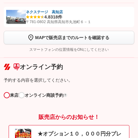
ネクステージ 高知店
4.8
318件
【STEP1】
認証画面でグーネットを友だち追加してから「許可する」ボタンを押
〒781-0802 高知県高知市丸池町６－１
します
MAPで販売店までのルートを確認する
【STEP2】
トーク画面で
ボタンをタップして問い合わせを
完了してください。
スマートフォンの位置情報をONにしてください
こちら
オンライン予約
予約する内容を選択してください。
来店
オンライン商談予約
?
販売店からのお知らせ！
★オプション１０，０００円分プレ