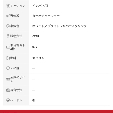
ミッション
インパネAT
過給器
ターボチャージャー
車体色
ホワイト／ブライトシルバーメタリック
駆動方式
2WD
車台番号下
077
3桁
燃料
ガソリン
その他
―
全体のサイ
―
ズ
荷台寸法
―
ハンドル
右