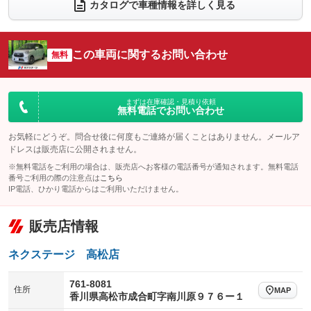
電動リアゲート
フロントカメラ
カタログで車種情報を詳しく見る
：装備なし
：装備なし
シートエアコン
全周囲カメラ
：装備なし
：装備なし
サイドカメラ
ルーフレール
この車両に関するお問い合わせ
：装備なし
無料
：装備なし
エアサスペンション
ヘッドライトウォッシャー
：装備なし
：装備なし
装備略号／用語解説
まずは在庫確認・見積り依頼
無料電話でお問い合わせ
お気軽にどうぞ。問合せ後に何度もご連絡が届くことはありません。メールア
ドレスは販売店に公開されません。
※無料電話をご利用の場合は、販売店へお客様の電話番号が通知されます。無料電話
番号ご利用の際の注意点は
こちら
IP電話、ひかり電話からはご利用いただけません。
販売店情報
ネクステージ 高松店
761-8081
住所
MAP
香川県高松市成合町字南川原９７６ー１