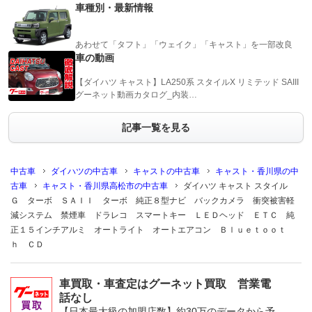
車種別・最新情報
あわせて「タフト」「ウェイク」「キャスト」を一部改良
車の動画
【ダイハツ キャスト】LA250系 スタイルX リミテッド SAIII
グーネット動画カタログ_内装…
記事一覧を見る
中古車
ダイハツの中古車
キャストの中古車
キャスト・香川県の中
古車
キャスト・香川県高松市の中古車
ダイハツ キャスト スタイル
Ｇ ターボ ＳＡＩＩ ターボ 純正８型ナビ バックカメラ 衝突被害軽
減システム 禁煙車 ドラレコ スマートキー ＬＥＤヘッド ＥＴＣ 純
正１５インチアルミ オートライト オートエアコン Ｂｌｕｅｔｏｏｔ
ｈ ＣＤ
車買取・車査定はグーネット買取 営業電
話なし
【日本最大級の加盟店数】約30万のデータから予