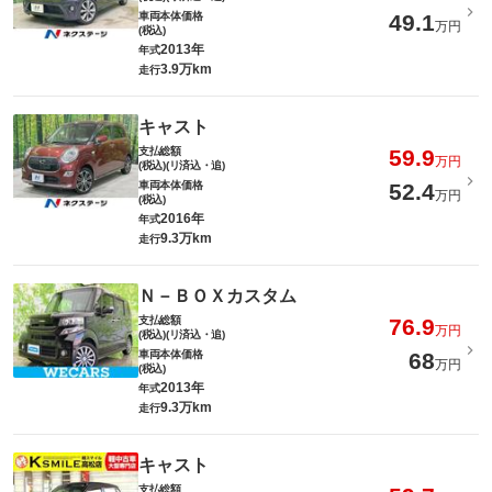
車両本体価格
49.1
万円
(税込)
2013年
年式
3.9万km
走行
キャスト
支払総額
59.9
万円
(税込)(リ済込・追)
車両本体価格
52.4
万円
(税込)
2016年
年式
9.3万km
走行
Ｎ－ＢＯＸカスタム
支払総額
76.9
万円
(税込)(リ済込・追)
車両本体価格
68
万円
(税込)
2013年
年式
9.3万km
走行
キャスト
支払総額