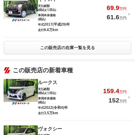
支払総額
69.9
万円
(税込)(リ済込)
車両本体価格
61.6
万円
(税込)
2017(平成29)年
年式
6.6万km
走行
この販売店の在庫一覧を見る
この販売店の新着車種
ルークス
支払総額
159.4
万円
(税込)(リ済込)
車両本体価格
152
万円
(税込)
2022(令和4)年
年式
3.5万km
走行
ヴォクシー