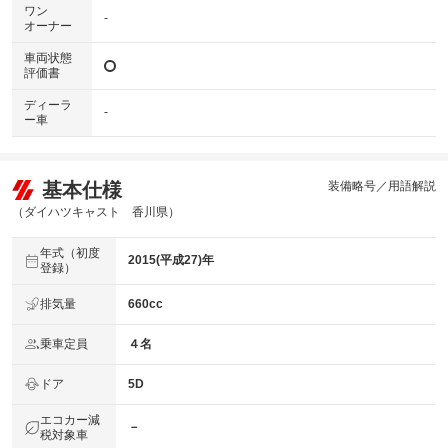
ワン
-
オーナー
車両状態
評価書
ディーラ
-
ー車
基本仕様
装備略号／用語解説
（ダイハツキャスト 香川県）
年式（初度
2015(平成27)年
登録）
排気量
660cc
乗車定員
４名
ドア
5D
エコカー減
－
税対象車