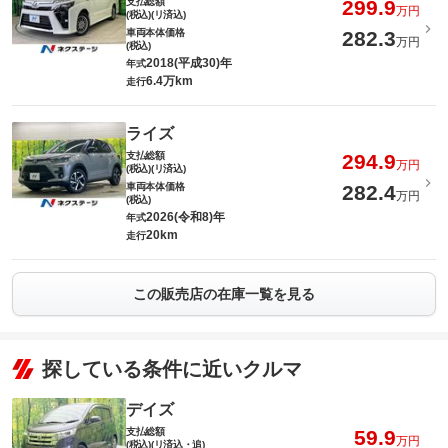
支払総額
299.9
万円
(税込)(リ済込)
車両本体価格
282.3
万円
(税込)
2018(平成30)年
年式
6.4万km
走行
ライズ
支払総額
294.9
万円
(税込)(リ済込)
車両本体価格
282.4
万円
(税込)
2026(令和8)年
年式
20km
走行
この販売店の在庫一覧を見る
探している条件に近いクルマ
デイズ
支払総額
59.9
万円
(税込)(リ済込・追)