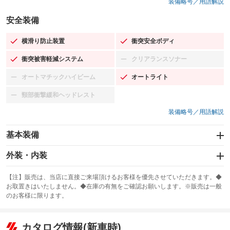
装備略号／用語解説
安全装備
横滑り防止装置
衝突安全ボディ
：装備あり
：装備あり
衝突被害軽減システム
クリアランスソナー
：装備あり
：装備なし
オートマチックハイビーム
オートライト
：装備なし
：装備あり
頸部衝撃緩和ヘッドレスト
：装備なし
装備略号／用語解説
基本装備
エアバッグ：運転席/助手席
外装・内装
：装備あり
スライドドア
カーナビ：SDナビ
：装備なし
：装備あり
【注】販売は、当店に直接ご来場頂けるお客様を優先させていただきます。◆
お取置きはいたしません。◆在庫の有無をご確認お願いします。※販売は一般
サンルーフ
ABS
TV：フルセグ
：装備なし
：装備あり
：装備あり
のお客様に限ります。
エアコン
Wエアコン
オーディオ：CDまたはCDチェンジャー／ミュージックサーバー
：装備あり
：装備なし
：装備あり
リフトアップ
パワーステアリング
カタログ情報(新車時)
ビジュアル：-／DVD再生
：装備なし
：装備あり