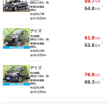
59.7
万円
(税込)(リ済込・追)
車両本体価格
54.8
万円
(税込)
2017年
年式
7.8万km
走行
デイズ
支払総額
61.8
万円
(税込)(リ済込・追)
車両本体価格
53.8
万円
(税込)
2013年
年式
6.4万km
走行
デイズ
支払総額
76.9
万円
(税込)(リ済込・追)
車両本体価格
68.3
万円
(税込)
2014年
年式
5.4万km
走行