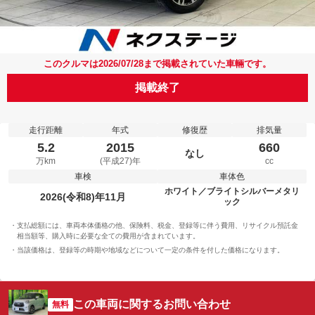
このクルマは2026/07/28まで掲載されていた車輛です。
掲載終了
走行距離
年式
修復歴
排気量
5.2
2015
660
なし
万km
(平成27)年
cc
車検
車体色
ホワイト／ブライトシルバーメタリ
2026(令和8)年11月
ック
支払総額には、車両本体価格の他、保険料、税金、登録等に伴う費用、リサイクル預託金
相当額等、購入時に必要な全ての費用が含まれています。
当該価格は、登録等の時期や地域などについて一定の条件を付した価格になります。
この車両に関するお問い合わせ
無料