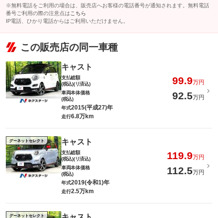
※無料電話をご利用の場合は、販売店へお客様の電話番号が通知されます。無料電話
番号ご利用の際の注意点は
こちら
IP電話、ひかり電話からはご利用いただけません。
この販売店の同一車種
キャスト
支払総額
99.9
万円
(税込)(リ済込)
車両本体価格
92.5
万円
(税込)
2015(平成27)年
年式
6.8万km
走行
キャスト
グーネットセレクト
支払総額
119.9
万円
(税込)(リ済込)
車両本体価格
112.5
万円
(税込)
2019(令和1)年
年式
2.5万km
走行
キャスト
グーネットセレクト