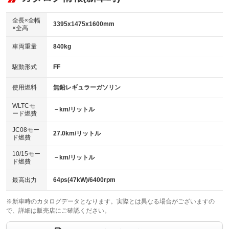
：装備あり
ダウンヒルアシストコントロール
アルミホイール：15インチ
：装備なし
：装備あり
全長×全幅
3395x1475x1600mm
×全高
パワーウィンドウ
盗難防止システム
革シート
ハーフレザーシート
：装備あり
：装備あり
：装備なし
：装備なし
車両重量
840kg
アイドリングストップ
ドライブレコーダー
キーレス
LEDヘッドランプ
：装備あり
：装備あり
：装備あり
：装備あり
USB入力端子
Bluetooth接続
駆動形式
FF
HID(キセノンライト)
ポータブルナビ
：装備なし
：装備あり
：装備なし
：装備なし
100V電源
クリーンディーゼル
バックカメラ
ETC
使用燃料
無鉛レギュラーガソリン
：装備なし
：装備なし
：装備あり
：装備あり
センターデフロック
エアロ
スマートキー
：装備なし
WLTCモ
：装備なし
：装備あり
－km/リットル
ード燃費
レンタカーアップ
展示・試乗車
ローダウン
ランフラットタイヤ
：装備なし
：装備なし
：装備なし
：装備なし
JC08モー
27.0km/リットル
ド燃費
電動格納ミラー
パワーシート
3列シート
：装備あり
：装備なし
：装備なし
10/15モー
装備略号／用語解説
－km/リットル
ベンチシート
フルフラットシート
ド燃費
：装備あり
：装備なし
チップアップシート
オットマン
：装備なし
：装備なし
最高出力
64ps(47kW)/6400rpm
電動格納サードシート
シートヒーター
：装備なし
：装備なし
※新車時のカタログデータとなります。実際とは異なる場合がございますの
で、詳細は販売店にご確認ください。
ウォークスルー
後席モニター
：装備なし
：装備なし