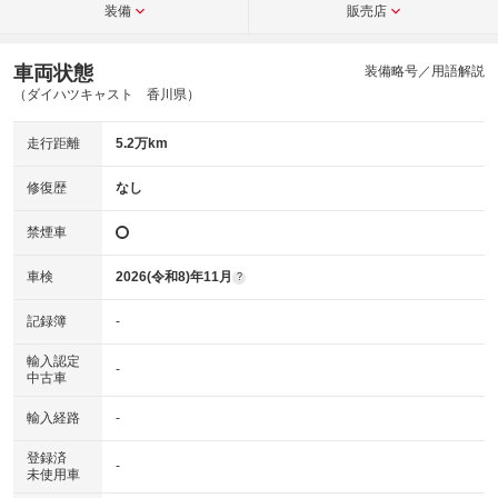
装備
販売店
車両状態
装備略号／用語解説
（ダイハツキャスト 香川県）
走行距離
5.2万km
修復歴
なし
禁煙車
車検
2026(令和8)年11月
?
記録簿
-
輸入認定
-
中古車
輸入経路
-
登録済
-
未使用車