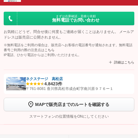
まずは在庫確認・見積り依頼
無料電話でお問い合わせ
お気軽にどうぞ。問合せ後に何度もご連絡が届くことはありません。 メールア
ドレスは販売店に公開されません。
※無料電話をご利用の場合は、販売店へお客様の電話番号が通知されます。無料電話
番号ご利用の際の注意点は
こちら
IP電話、ひかり電話からはご利用いただけません。
詳細はこちら
ネクステージ 高松店
4.8
423件
【STEP1】
認証画面でグーネットを友だち追加してから「許可する」ボタンを押
〒761-8081 香川県高松市成合町字南川原９７６ー１
します
MAPで販売店までのルートを確認する
【STEP2】
トーク画面で
ボタンをタップして問い合わせを
完了してください。
スマートフォンの位置情報をONにしてください
こちら