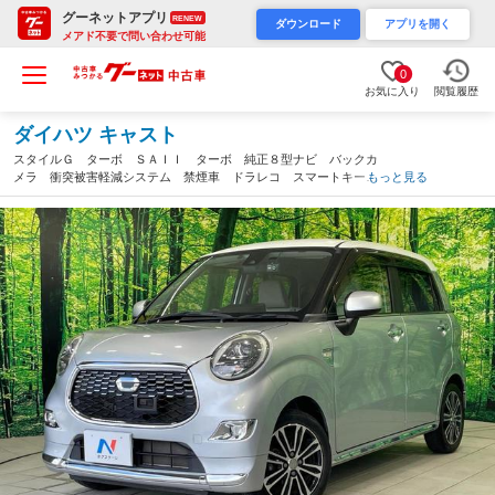
グーネットアプリ
RENEW
ダウンロード
アプリを開く
メアド不要で問い合わせ可能
0
お気に入り
閲覧履歴
ダイハツ キャスト
スタイルＧ ターボ ＳＡＩＩ ターボ 純正８型ナビ バックカ
メラ 衝突被害軽減システム 禁煙車 ドラレコ スマートキー
もっと見る
ＬＥＤヘッド ＥＴＣ 純正１５インチアルミ オートライト オ
ートエアコン Ｂｌｕｅｔｏｏｔｈ ＣＤ（香川県）