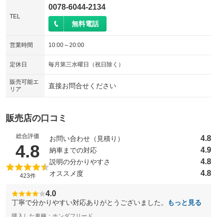
0078-6044-2134
TEL
無料電話
営業時間
10:00～20:00
定休日
毎月第三水曜日（祝日除く）
販売可能エ
直接お問合せください
リア
販売店の口コミ
総合評価
4.8
お問い合わせ（見積り）
（5点満点中）
4.8
4.9
納車までの対応
4.8
説明の分かりやすさ
4.8
オススメ度
423件
4.0
丁寧で分かりやすい対応ありがとうございました。
もっと見る
購入した車種：ホンダフリード