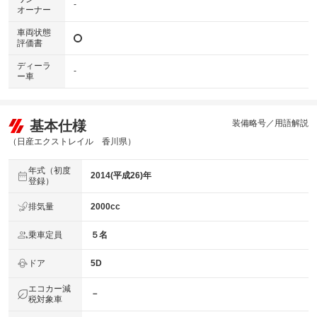
-
オーナー
車両状態
評価書
ディーラ
-
ー車
基本仕様
装備略号／用語解説
（日産エクストレイル 香川県）
年式（初度
2014(平成26)年
登録）
排気量
2000cc
乗車定員
５名
ドア
5D
エコカー減
－
税対象車