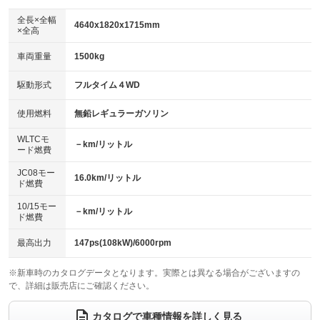
ダウンヒルアシストコントロール
：装備あり
アルミホイール：17インチ
全長×全幅
：装備あり
4640x1820x1715mm
×全高
パワーウィンドウ
盗難防止システム
：装備あり
：装備あり
革シート
ハーフレザーシート
：装備なし
：装備なし
車両重量
1500kg
アイドリングストップ
ドライブレコーダー
：装備なし
：装備あり
キーレス
LEDヘッドランプ
：装備あり
：装備なし
USB入力端子
Bluetooth接続
駆動形式
フルタイム４WD
：装備あり
：装備あり
HID(キセノンライト)
ポータブルナビ
：装備なし
：装備なし
100V電源
クリーンディーゼル
使用燃料
無鉛レギュラーガソリン
：装備なし
：装備なし
バックカメラ
ETC
：装備あり
：装備あり
センターデフロック
：装備なし
WLTCモ
エアロ
スマートキー
－km/リットル
：装備なし
：装備あり
ード燃費
レンタカーアップ
展示・試乗車
：装備なし
：装備なし
ローダウン
ランフラットタイヤ
：装備なし
：装備なし
JC08モー
16.0km/リットル
ド燃費
電動格納ミラー
：装備あり
パワーシート
3列シート
：装備なし
：装備なし
10/15モー
装備略号／用語解説
－km/リットル
ド燃費
ベンチシート
フルフラットシート
：装備なし
：装備なし
チップアップシート
オットマン
最高出力
147ps(108kW)/6000rpm
：装備なし
：装備なし
電動格納サードシート
シートヒーター
：装備なし
：装備あり
※新車時のカタログデータとなります。実際とは異なる場合がございますの
で、詳細は販売店にご確認ください。
ウォークスルー
後席モニター
：装備なし
：装備なし
カタログで車種情報を詳しく見る
電動リアゲート
フロントカメラ