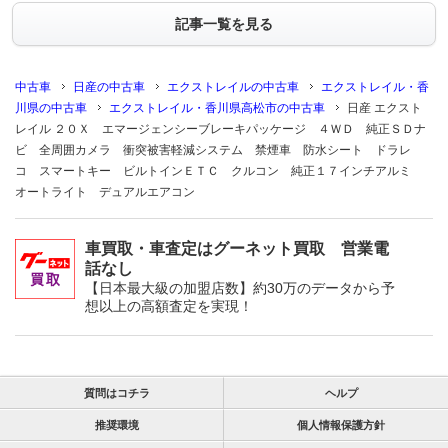
記事一覧を見る
中古車
日産の中古車
エクストレイルの中古車
エクストレイル・香
川県の中古車
エクストレイル・香川県高松市の中古車
日産 エクスト
レイル ２０Ｘ エマージェンシーブレーキパッケージ ４ＷＤ 純正ＳＤナ
ビ 全周囲カメラ 衝突被害軽減システム 禁煙車 防水シート ドラレ
コ スマートキー ビルトインＥＴＣ クルコン 純正１７インチアルミ
オートライト デュアルエアコン
車買取・車査定はグーネット買取 営業電
話なし
【日本最大級の加盟店数】約30万のデータから予
想以上の高額査定を実現！
質問はコチラ
ヘルプ
推奨環境
個人情報保護方針