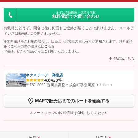
まずは在庫確認・見積り依頼
無料電話でお問い合わせ
お気軽にどうぞ。問合せ後に何度もご連絡が届くことはありません。 メールア
ドレスは販売店に公開されません。
※無料電話をご利用の場合は、販売店へお客様の電話番号が通知されます。無料電話
番号ご利用の際の注意点は
こちら
IP電話、ひかり電話からはご利用いただけません。
詳細はこちら
ネクステージ 高松店
4.8
423件
【STEP1】
認証画面でグーネットを友だち追加してから「許可する」ボタンを押
〒761-8081 香川県高松市成合町字南川原９７６ー１
します
MAPで販売店までのルートを確認する
【STEP2】
トーク画面で
ボタンをタップして問い合わせを
完了してください。
スマートフォンの位置情報をONにしてください
こちら
装備
販売店