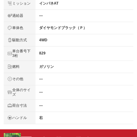
ミッション
インパネAT
過給器
―
車体色
ダイヤモンドブラック（Ｐ）
駆動方式
4WD
車台番号下
829
3桁
燃料
ガソリン
その他
―
全体のサイ
―
ズ
荷台寸法
―
ハンドル
右