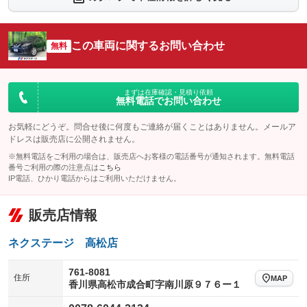
：装備なし
：装備あり
シートエアコン
全周囲カメラ
：装備なし
：装備あり
この車両に関するお問い合わせ
サイドカメラ
無料
ルーフレール
：装備あり
：装備なし
エアサスペンション
ヘッドライトウォッシャー
：装備なし
：装備なし
装備略号／用語解説
まずは在庫確認・見積り依頼
無料電話でお問い合わせ
お気軽にどうぞ。問合せ後に何度もご連絡が届くことはありません。メールア
ドレスは販売店に公開されません。
※無料電話をご利用の場合は、販売店へお客様の電話番号が通知されます。無料電話
番号ご利用の際の注意点は
こちら
IP電話、ひかり電話からはご利用いただけません。
販売店情報
ネクステージ 高松店
761-8081
住所
MAP
香川県高松市成合町字南川原９７６ー１