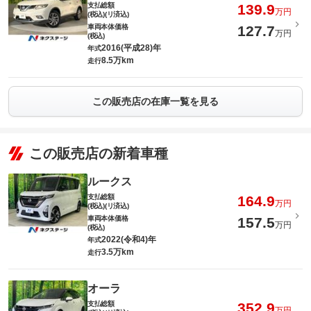
支払総額
139.9
万円
(税込)(リ済込)
車両本体価格
127.7
万円
(税込)
2016(平成28)年
年式
8.5万km
走行
この販売店の在庫一覧を見る
この販売店の新着車種
ルークス
支払総額
164.9
万円
(税込)(リ済込)
車両本体価格
157.5
万円
(税込)
2022(令和4)年
年式
3.5万km
走行
オーラ
支払総額
352.9
万円