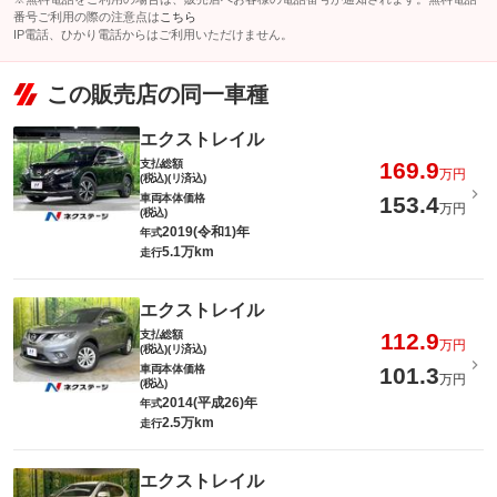
番号ご利用の際の注意点は
こちら
IP電話、ひかり電話からはご利用いただけません。
この販売店の同一車種
エクストレイル
支払総額
169.9
万円
(税込)(リ済込)
車両本体価格
153.4
万円
(税込)
2019(令和1)年
年式
5.1万km
走行
エクストレイル
支払総額
112.9
万円
(税込)(リ済込)
車両本体価格
101.3
万円
(税込)
2014(平成26)年
年式
2.5万km
走行
エクストレイル