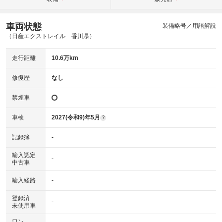
車両状態
装備略号／用語解説
（日産エクストレイル 香川県）
走行距離
10.6万km
修復歴
なし
禁煙車
車検
2027(令和9)年5月
?
記録簿
-
輸入認定
-
中古車
輸入経路
-
登録済
-
未使用車
ワン