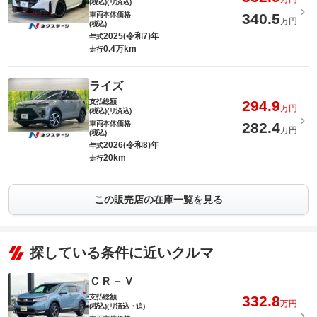
(税込)(リ済込)
車両本体価格
340.5
万円
(税込)
2025(令和7)年
年式
0.4万km
走行
ライズ
支払総額
294.9
万円
(税込)(リ済込)
車両本体価格
282.4
万円
(税込)
2026(令和8)年
年式
20km
走行
この販売店の在庫一覧を見る
探している条件に近いクルマ
ＣＲ－Ｖ
支払総額
332.8
万円
(税込)(リ済込・追)