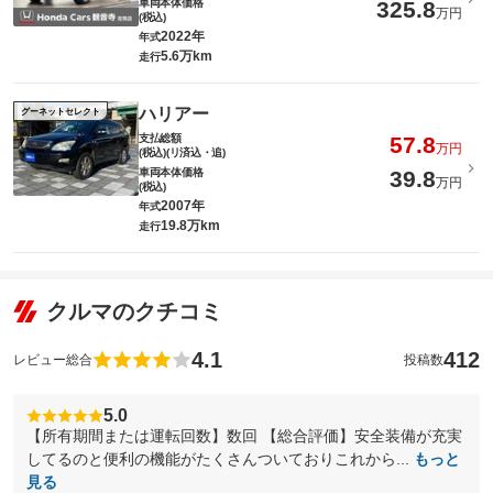
車両本体価格
325.8
万円
(税込)
2022年
年式
5.6万km
走行
ハリアー
グーネットセレクト
支払総額
57.8
万円
(税込)(リ済込・追)
車両本体価格
39.8
万円
(税込)
2007年
年式
19.8万km
走行
クルマのクチコミ
4.1
412
レビュー総合
投稿数
5.0
【所有期間または運転回数】数回 【総合評価】安全装備が充実
してるのと便利の機能がたくさんついておりこれから...
もっと
見る