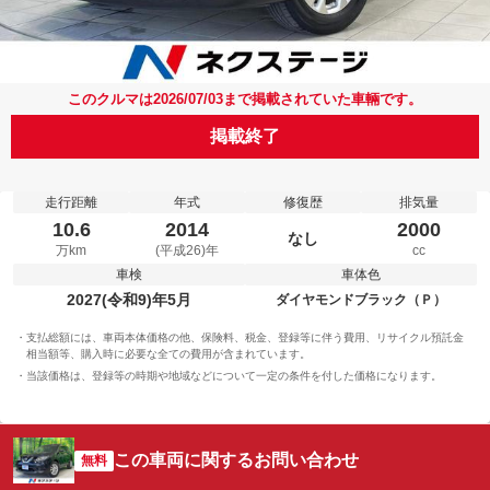
このクルマは2026/07/03まで掲載されていた車輛です。
掲載終了
走行距離
年式
修復歴
排気量
10.6
2014
2000
なし
万km
(平成26)年
cc
車検
車体色
2027(令和9)年5月
ダイヤモンドブラック（Ｐ）
支払総額には、車両本体価格の他、保険料、税金、登録等に伴う費用、リサイクル預託金
相当額等、購入時に必要な全ての費用が含まれています。
当該価格は、登録等の時期や地域などについて一定の条件を付した価格になります。
この車両に関するお問い合わせ
無料