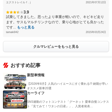
エクストレイルｆ.ｊ
2021年07月12日
3.9
試乗してきました。思ったより車重が軽いので、キビキビ走り
ます。サスもマルチリンクなので、乗り心地がとても良かった
です...
もっと見る
tamaki042
2015年03月24日
クルマレビューをもっと見る
おすすめ記事
新型車情報
【2026年8月】人気のハイエースにすぐ乗れる!? 納期が早い
オススメ新車20選
カーライフ
SNS連動のフォトコンテスト「グーネット 愛車自慢コンテス
ト『見てみて！ワタシの日産』」、入賞者発表…