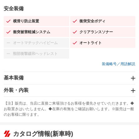
安全装備
横滑り防止装置
衝突安全ボディ
：装備あり
：装備あり
衝突被害軽減システム
クリアランスソナー
：装備あり
：装備あり
オートマチックハイビーム
オートライト
：装備なし
：装備あり
頸部衝撃緩和ヘッドレスト
：装備なし
装備略号／用語解説
基本装備
エアバッグ：運転席/助手席
外装・内装
：装備あり
スライドドア
カーナビ：SDナビ
：装備なし
：装備あり
【注】販売は、当店に直接ご来場頂けるお客様を優先させていただきます。◆
お取置きはいたしません。◆在庫の有無をご確認お願いします。※販売は一般
サンルーフ
ABS
TV：ワンセグ
：装備なし
：装備あり
：装備あり
のお客様に限ります。
エアコン
Wエアコン
オーディオ：CDまたはCDチェンジャー／ミュージックプレイヤー接続
：装備あり
：装備なし
：装備あり
可／ミュージックサーバー
リフトアップ
パワーステアリング
カタログ情報(新車時)
：装備なし
：装備あり
ビジュアル：-／DVD再生
：装備あり