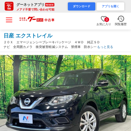
グーネットアプリ
RENEW
ダウンロード
アプリを開く
メアド不要で問い合わせ可能
0
お気に入り
閲覧履歴
日産 エクストレイル
２０Ｘ エマージェンシーブレーキパッケージ ４ＷＤ 純正ＳＤ
ナビ 全周囲カメラ 衝突被害軽減システム 禁煙車 防水シー
もっと見る
ト ドラレコ スマートキー ビルトインＥＴＣ クルコン 純正
１７インチアルミ オートライト デュアルエアコン（香川県）