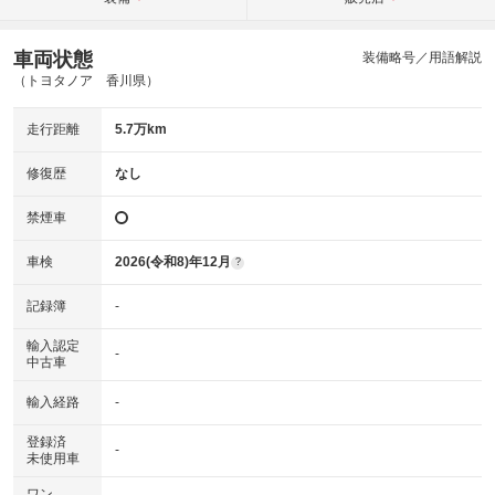
車両状態
装備略号／用語解説
（トヨタノア 香川県）
走行距離
5.7万km
修復歴
なし
禁煙車
車検
2026(令和8)年12月
?
記録簿
-
輸入認定
-
中古車
輸入経路
-
登録済
-
未使用車
ワン