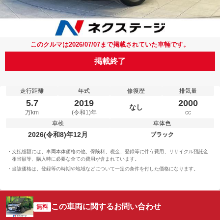
このクルマは2026/07/07まで掲載されていた車輛です。
掲載終了
走行距離
年式
修復歴
排気量
5.7
2019
2000
なし
万km
(令和1)年
cc
車検
車体色
2026(令和8)年12月
ブラック
支払総額には、車両本体価格の他、保険料、税金、登録等に伴う費用、リサイクル預託金
相当額等、購入時に必要な全ての費用が含まれています。
当該価格は、登録等の時期や地域などについて一定の条件を付した価格になります。
この車両に関するお問い合わせ
無料