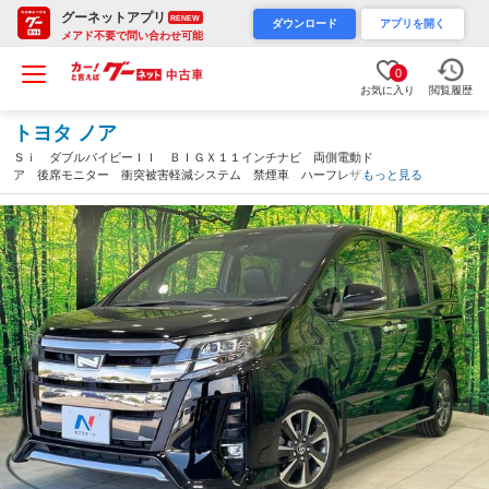
グーネットアプリ
RENEW
ダウンロード
アプリを開く
メアド不要で問い合わせ可能
0
お気に入り
閲覧履歴
トヨタ ノア
Ｓｉ ダブルバイビーＩＩ ＢＩＧＸ１１インチナビ 両側電動ド
ア 後席モニター 衝突被害軽減システム 禁煙車 ハーフレザー
もっと見る
シート コーナーセンサー スマートキー ＬＥＤヘッド ビルト
インＥＴＣ クルコン 純正１６インチアルミ（香川県）