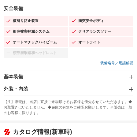
安全装備
横滑り防止装置
衝突安全ボディ
：装備あり
：装備あり
衝突被害軽減システム
クリアランスソナー
：装備あり
：装備あり
オートマチックハイビーム
オートライト
：装備あり
：装備あり
頸部衝撃緩和ヘッドレスト
：装備なし
装備略号／用語解説
基本装備
エアバッグ：運転席/助手席
外装・内装
：装備あり
スライドドア：両面電動
カーナビ：SDナビ
：装備あり
：装備あり
【注】販売は、当店に直接ご来場頂けるお客様を優先させていただきます。◆
お取置きはいたしません。◆在庫の有無をご確認お願いします。※販売は一般
サンルーフ
ABS
TV：フルセグ
：装備なし
：装備あり
：装備あり
のお客様に限ります。
エアコン
Wエアコン
オーディオ：CDまたはCDチェンジャー／ミュージックプレイヤー接続
：装備あり
：装備あり
：装備あり
可／ミュージックサーバー
リフトアップ
パワーステアリング
カタログ情報(新車時)
：装備なし
：装備あり
ビジュアル：-／DVD再生
：装備あり