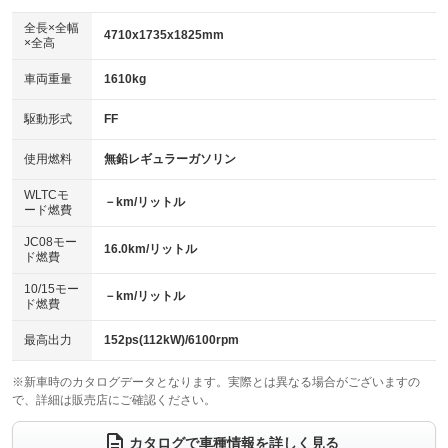
ダウンヒルアシストコントロール
：装備なし
アルミホイール：16インチ
全長×全幅
：装備あり
4710x1735x1825mm
×全高
パワーウィンドウ
盗難防止システム
：装備あり
：装備あり
革シート
ハーフレザーシート
：装備なし
：装備あり
車両重量
1610kg
アイドリングストップ
ドライブレコーダー
：装備あり
：装備なし
キーレス
LEDヘッドランプ
：装備あり
：装備あり
USB入力端子
Bluetooth接続
駆動形式
FF
：装備あり
：装備あり
HID(キセノンライト)
ポータブルナビ
：装備なし
：装備なし
100V電源
クリーンディーゼル
使用燃料
無鉛レギュラーガソリン
：装備なし
：装備なし
バックカメラ
ETC
：装備なし
：装備あり
センターデフロック
：装備なし
WLTCモ
エアロ
スマートキー
－km/リットル
：装備なし
：装備あり
ード燃費
レンタカーアップ
展示・試乗車
：装備なし
：装備なし
ローダウン
ランフラットタイヤ
：装備なし
：装備なし
JC08モー
16.0km/リットル
ド燃費
電動格納ミラー
：装備あり
パワーシート
3列シート
：装備なし
：装備あり
10/15モー
装備略号／用語解説
－km/リットル
ド燃費
ベンチシート
フルフラットシート
：装備なし
：装備なし
チップアップシート
オットマン
最高出力
152ps(112kW)/6100rpm
：装備なし
：装備なし
電動格納サードシート
シートヒーター
：装備なし
：装備なし
※新車時のカタログデータとなります。実際とは異なる場合がございますの
で、詳細は販売店にご確認ください。
ウォークスルー
後席モニター
：装備あり
：装備あり
カタログで車種情報を詳しく見る
電動リアゲート
フロントカメラ