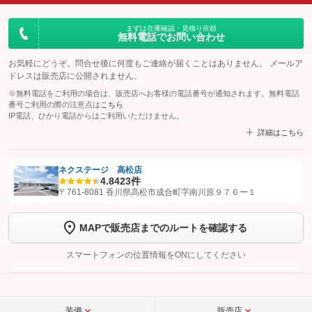
まずは在庫確認・見積り依頼
無料電話でお問い合わせ
お気軽にどうぞ。問合せ後に何度もご連絡が届くことはありません。 メールア
ドレスは販売店に公開されません。
※無料電話をご利用の場合は、販売店へお客様の電話番号が通知されます。無料電話
番号ご利用の際の注意点は
こちら
IP電話、ひかり電話からはご利用いただけません。
詳細はこちら
ネクステージ 高松店
4.8
423件
【STEP1】
認証画面でグーネットを友だち追加してから「許可する」ボタンを押
〒761-8081 香川県高松市成合町字南川原９７６ー１
します
MAPで販売店までのルートを確認する
【STEP2】
トーク画面で
ボタンをタップして問い合わせを
完了してください。
スマートフォンの位置情報をONにしてください
こちら
装備
販売店