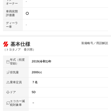
-
オーナー
車両状態
評価書
ディーラ
-
ー車
基本仕様
装備略号／用語解説
（トヨタノア 香川県）
年式（初度
2019(令和1)年
登録）
排気量
2000cc
乗車定員
７名
ドア
5D
エコカー減
－
税対象車