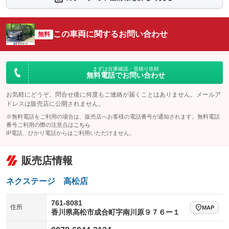
：装備なし
：装備なし
シートエアコン
全周囲カメラ
：装備なし
：装備なし
この車両に関するお問い合わせ
サイドカメラ
無料
ルーフレール
：装備なし
：装備なし
エアサスペンション
ヘッドライトウォッシャー
：装備なし
：装備なし
装備略号／用語解説
まずは在庫確認・見積り依頼
無料電話でお問い合わせ
お気軽にどうぞ。問合せ後に何度もご連絡が届くことはありません。メールア
ドレスは販売店に公開されません。
※無料電話をご利用の場合は、販売店へお客様の電話番号が通知されます。無料電話
番号ご利用の際の注意点は
こちら
IP電話、ひかり電話からはご利用いただけません。
販売店情報
ネクステージ 高松店
761-8081
住所
MAP
香川県高松市成合町字南川原９７６ー１