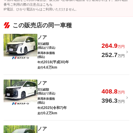
番号ご利用の際の注意点は
こちら
IP電話、ひかり電話からはご利用いただけません。
この販売店の同一車種
ノア
支払総額
264.9
万円
(税込)(リ済込)
車両本体価格
252.7
万円
(税込)
2018(平成30)年
年式
4.6万km
走行
ノア
支払総額
408.8
万円
(税込)(リ済込)
車両本体価格
396.3
万円
(税込)
2025(令和7)年
年式
0.2万km
走行
ノア