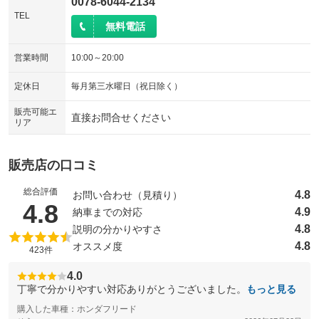
0078-6044-2134
TEL
無料電話
営業時間
10:00～20:00
定休日
毎月第三水曜日（祝日除く）
販売可能エ
直接お問合せください
リア
販売店の口コミ
総合評価
4.8
お問い合わせ（見積り）
（5点満点中）
4.8
4.9
納車までの対応
4.8
説明の分かりやすさ
4.8
オススメ度
423件
4.0
丁寧で分かりやすい対応ありがとうございました。
もっと見る
購入した車種：ホンダフリード