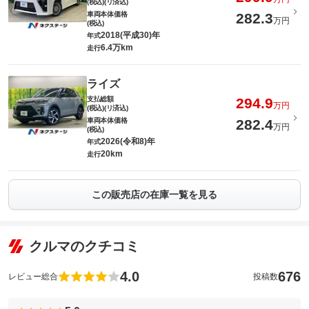
(税込)(リ済込)
車両本体価格
282.3
万円
(税込)
2018(平成30)年
年式
6.4万km
走行
ライズ
支払総額
294.9
万円
(税込)(リ済込)
車両本体価格
282.4
万円
(税込)
2026(令和8)年
年式
20km
走行
この販売店の在庫一覧を見る
クルマのクチコミ
4.0
676
レビュー総合
投稿数