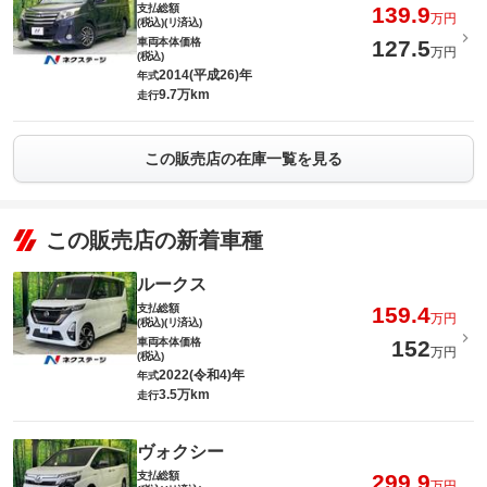
支払総額
139.9
万円
(税込)(リ済込)
車両本体価格
127.5
万円
(税込)
2014(平成26)年
年式
9.7万km
走行
この販売店の在庫一覧を見る
この販売店の新着車種
ルークス
支払総額
159.4
万円
(税込)(リ済込)
車両本体価格
152
万円
(税込)
2022(令和4)年
年式
3.5万km
走行
ヴォクシー
支払総額
299.9
万円