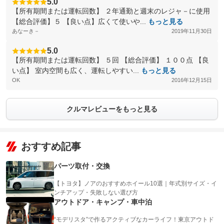
5.0
【所有期間または運転回数】 ２年通勤と週末のレジャ－に使用
【総合評価】５ 【良い点】広くて使いや...
もっと見る
あなーき－
2019年11月30日
5.0
【所有期間または運転回数】 ５回 【総合評価】 １００点 【良
い点】 室内空間も広く、運転しやすい...
もっと見る
OK
2016年12月15日
クルマレビューをもっと見る
おすすめ記事
パーツ取付・交換
【トヨタ】ノアのおすすめホイール10選｜年式別サイズ・イ
ンチアップ・失敗しない選び方
アウトドア・キャンプ・車中泊
“モデリスタ”で作るアクティブなカーライフ！東京アウトド