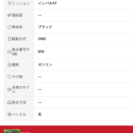
ミッション
インパネAT
過給器
―
車体色
ブラック
駆動方式
2WD
車台番号下
856
3桁
燃料
ガソリン
その他
―
全体のサイ
―
ズ
荷台寸法
―
ハンドル
右