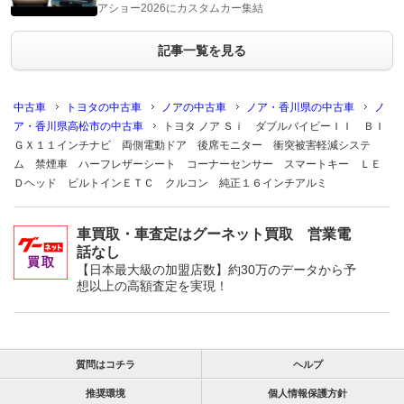
アショー2026にカスタムカー集結
記事一覧を見る
中古車
トヨタの中古車
ノアの中古車
ノア・香川県の中古車
ノ
ア・香川県高松市の中古車
トヨタ ノア Ｓｉ ダブルバイビーＩＩ ＢＩ
ＧＸ１１インチナビ 両側電動ドア 後席モニター 衝突被害軽減システ
ム 禁煙車 ハーフレザーシート コーナーセンサー スマートキー ＬＥ
Ｄヘッド ビルトインＥＴＣ クルコン 純正１６インチアルミ
車買取・車査定はグーネット買取 営業電
話なし
【日本最大級の加盟店数】約30万のデータから予
想以上の高額査定を実現！
質問はコチラ
ヘルプ
推奨環境
個人情報保護方針