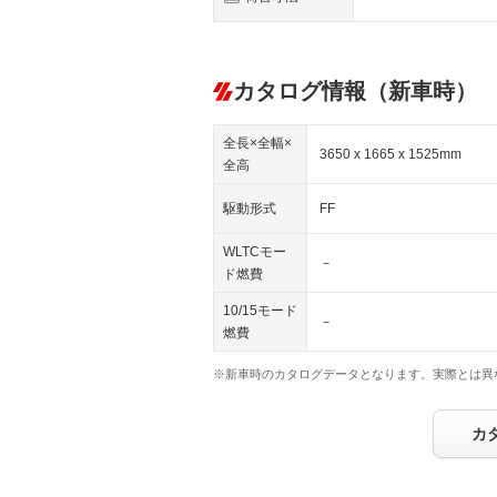
カタログ情報（新車時）
全長×全幅×
3650 x 1665 x 1525mm
全高
駆動形式
FF
WLTCモー
－
ド燃費
10/15モード
－
燃費
※新車時のカタログデータとなります。実際とは異
カ