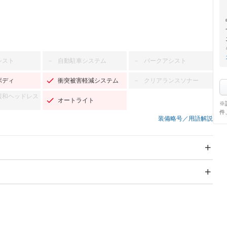
シスト
自動駐車システム
パークアシスト
－
－
ボディ
衝突被害軽減システム
クリアランスソナー
－
緩和ヘッドレス
オートライト
※
件
装備略号／用語解説
スライドドア
サンルーフ
－
－
Wエアコン
リフトアップ
－
－
TV
－
パワーステアリング
パワーウィンドウ
／ミュージック
－ビジュアル
アルミホイール
－
－