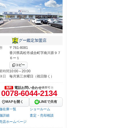
グー鑑定加盟店
所
〒761-8081
香川県高松市成合町字南川原９７
６ー１
コピー
業時間
10:00～20:00
休日
毎月第三水曜日（祝日除く）
電話お問い合わせ
無料
携帯可
0078-6044-2134
MAPを開く
LINEで共有
舗在庫一覧
ショールーム
舗詳細
査定・売却相談
売店ホームページ