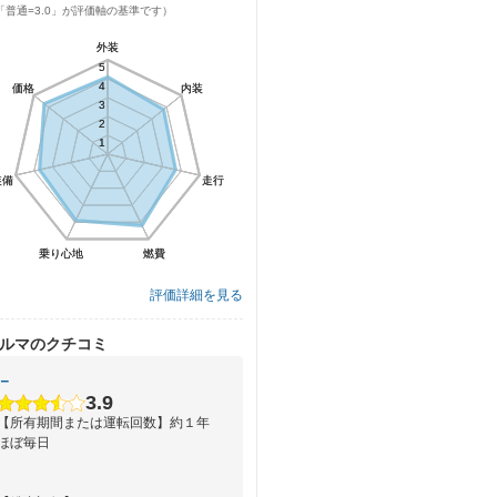
「普通=3.0」が評価軸の基準です）
外装
外装
5
5
4
4
価格
価格
内装
内装
3
3
2
2
1
1
装備
装備
走行
走行
乗り心地
乗り心地
燃費
燃費
評価詳細を見る
ルマのクチコミ
－
3.9
【所有期間または運転回数】約１年
ほぼ毎日