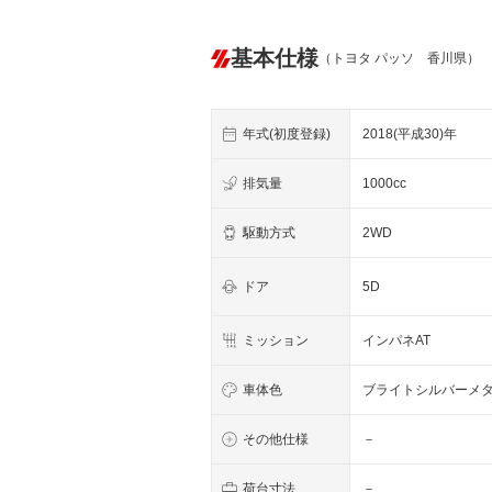
基本仕様
（トヨタ パッソ 香川県）
年式(初度登録)
2018(平成30)年
排気量
1000cc
駆動方式
2WD
ドア
5D
ミッション
インパネAT
車体色
ブライトシルバーメ
その他仕様
－
荷台寸法
－