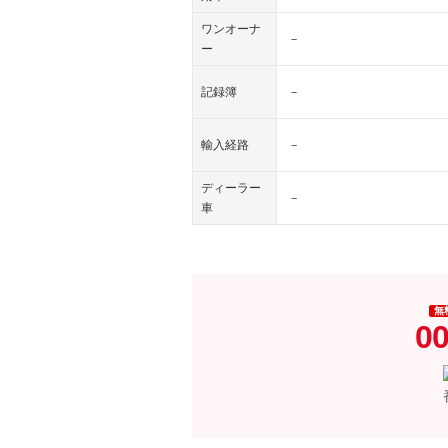
ワンオーナ
－
ー
記録簿
－
輸入経路
－
ディーラー
－
車
無
00