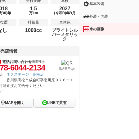
年式
走行距離
車検
基本装備
018
1.5
2027
成30)年
万km
(令和9)年9月
外装・内装
修復歴
排気量
車体色
車の画像
なし
1000cc
ブライトシル
バーメタリッ
ク
販売店情報
電話お問い合わせ
携帯可
78-6044-2134
電話番号QR
店
ネクステージ 高松店
香川県高松市成合町字南川原９７６ー１
可能
直接お問合せください
ア
MAPを開く
LINEで共有