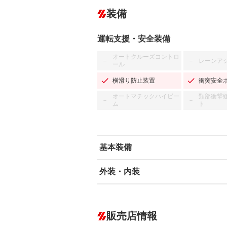
装備
運転支援・安全装備
オートクルーズコントロ
レーンア
－
－
ール
横滑り防止装置
衝突安全
オートマチックハイビー
頸部衝撃
－
－
ム
ト
基本装備
外装・内装
エアバッグ：運転席/助手席
ABS
エアコン
カーナビ
－
ダウンヒルアシストコントロール
－
販売店情報
オーディオ：CDまたはCDチェンジャー
プレイヤー接続可