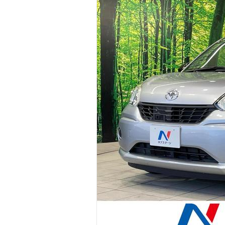
マガジン
車カタログ
自動車ローン
保険
レビュー
価格相場
教習所
用語集