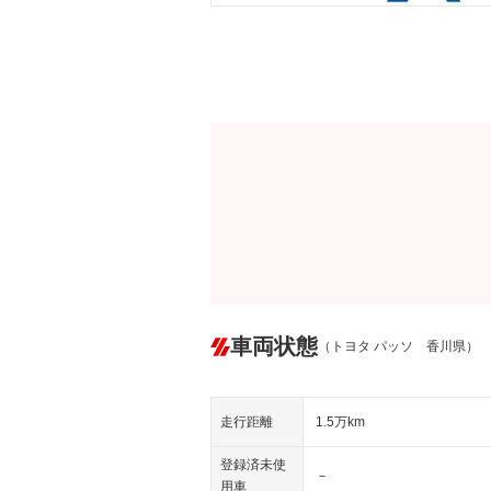
車両状態
（トヨタ パッソ 香川県）
走行距離
1.5万km
登録済未使
－
用車