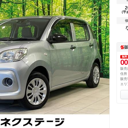
2
(平
無料
00
販売
住所
販売
エリ