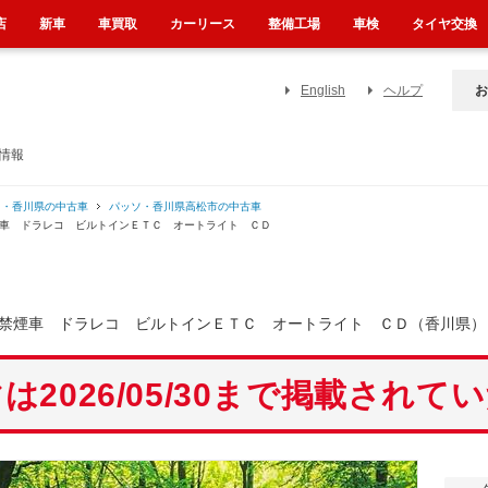
店
新車
車買取
カーリース
整備工場
車検
タイヤ交換
English
ヘルプ
お
情報
ソ・香川県の中古車
パッソ・香川県高松市の中古車
煙車 ドラレコ ビルトインＥＴＣ オートライト ＣＤ
禁煙車 ドラレコ ビルトインＥＴＣ オートライト ＣＤ（香川県）
は2026/05/30まで掲載されて