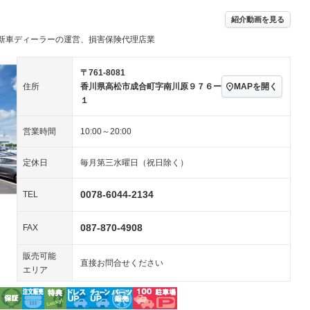
ングストップ
ドライブレコーダー
USB入力端子
ハーフレザーシート
キーレス
－
－
紹介動画を見る
クリーンディーゼル
センターデフロック
－
－
新車ディーラーの運営、損害保険代理店業
セノンライト)
ポータブルナビ
バックカメラ
－
－
乗車
電動格納ミラー
スマートキー
ローダウン
－
－
〒761-8081
装備略号／用語解説
MAPを開く
住所
香川県高松市成合町字南川原９７６ー
ート
3列シート
ベンチシート
－
１
ップシート
オットマン
電動格納サードシート
－
－
営業時間
10:00～20:00
スルー
後席モニター
電動リアゲート
－
－
定休日
毎月第三水曜日（祝日除く）
アコン
全周囲カメラ
サイドカメラ
－
－
ペンション
0078-6044-2134
TEL
087-870-4908
装備略号／用語解説
FAX
販売可能
直接お問合せください
エリア