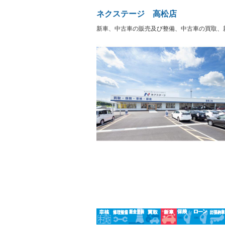
盗難防止システム
アイドリ
ヘッドライトウォッシャ
革シート
－
－
ネクステージ 高松店
ー
Bluetooth接続
100V電源
－
－
新車、中古車の販売及び整備、中古車の買取、
LEDヘッドランプ
HID(キ
－
－
レンタカーアップ
展示・試
－
－
ETC
エアロ
－
ランフラットタイヤ
パワーシ
－
－
フルフラットシート
チップア
－
－
シートヒーター
ウォーク
－
－
フロントカメラ
シートエ
－
－
ルーフレール
エアサス
－
－