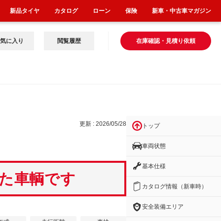
新品タイヤ
カタログ
ローン
保険
新車・中古車マガジン
気に入り
閲覧履歴
在庫確認・見積り依頼
更新 : 2026/05/28
トップ
車両状態
基本仕様
いた車輌です
カタログ情報（新車時）
安全装備エリア