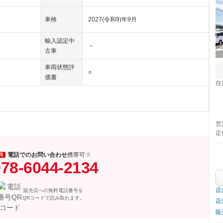
車検
2027(令和9)年9月
輸入認定中
－
古車
車両状態評
○
価書
住
営
定
電話でのお問い合わせ
携帯可
料
78-6044-2134
店
販売店への無料電話番号を
QRコードで読み取れます。
店
販