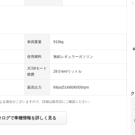
（
車両重量
910kg
使用燃料
無鉛レギュラーガソリン
JC08モード
28.0 km/リットル
燃費
最高出力
69ps(51kW)/6000rpm
ク
なる場合がございますので、詳細は販売店にご確認ください。
タログで車種情報を詳しく見る