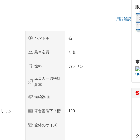
販
用語解説
ハンドル
右
乗車定員
５名
車
燃料
ガソリン
エコカー減税対
－
象車
過給器
－
タリック
車台番号下３桁
190
全体のサイズ
－
ク