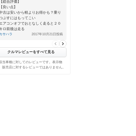
【総合評価】
【良い点】
中古は安いから軽よりお得かも？乗り
つぶすにはもってこい
エアコンオフでおとなしく走ると２０
キロ前後は走る
小さいからバックカメラなどは必要な
カサハラ
2017年10月21日投稿
い
…
クルマレビューをすべて見る
該当車種に対してのレビューです。表示物
、販売店に対するレビューではありません。