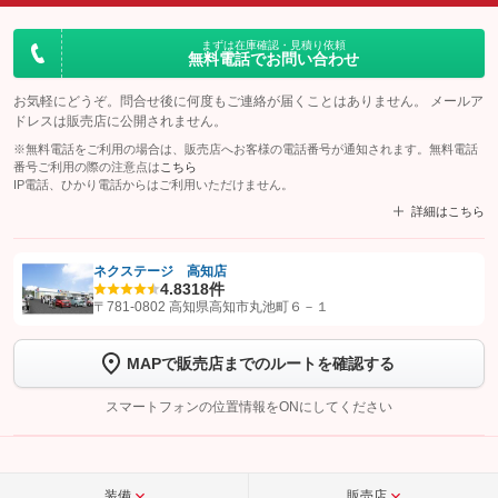
まずは在庫確認・見積り依頼
無料電話でお問い合わせ
お気軽にどうぞ。問合せ後に何度もご連絡が届くことはありません。 メールア
ドレスは販売店に公開されません。
※無料電話をご利用の場合は、販売店へお客様の電話番号が通知されます。無料電話
番号ご利用の際の注意点は
こちら
IP電話、ひかり電話からはご利用いただけません。
詳細はこちら
ネクステージ 高知店
4.8
318件
【STEP1】
認証画面でグーネットを友だち追加してから「許可する」ボタンを押
〒781-0802 高知県高知市丸池町６－１
します
MAPで販売店までのルートを確認する
【STEP2】
トーク画面で
ボタンをタップして問い合わせを
完了してください。
スマートフォンの位置情報をONにしてください
こちら
装備
販売店