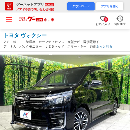
グーネットアプリ
RENEW
ダウンロード
アプリを開く
メアド不要で問い合わせ可能
0
お気に入り
閲覧履歴
トヨタ ヴォクシー
ＺＳ 煌ＩＩ 禁煙車 セーフティセンス ８型ナビ 両側電動ド
ア ７人 バックモニター ＬＥＤヘッド スマートキー 純正１
もっと見る
６インチアルミ デュアルオートエアコン アイドリングストッ
プ フルセグ（高知県）