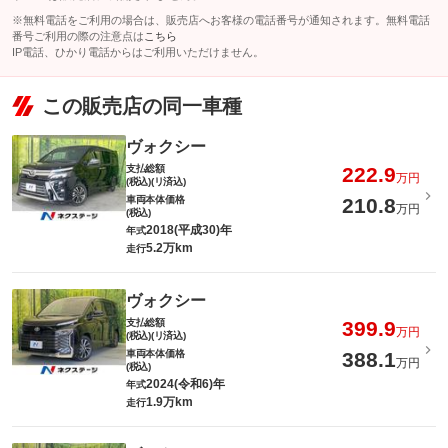
※無料電話をご利用の場合は、販売店へお客様の電話番号が通知されます。無料電話
番号ご利用の際の注意点は
こちら
IP電話、ひかり電話からはご利用いただけません。
この販売店の同一車種
ヴォクシー
支払総額
222.9
万円
(税込)(リ済込)
車両本体価格
210.8
万円
(税込)
2018(平成30)年
年式
5.2万km
走行
ヴォクシー
支払総額
399.9
万円
(税込)(リ済込)
車両本体価格
388.1
万円
(税込)
2024(令和6)年
年式
1.9万km
走行