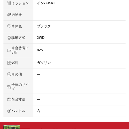
ミッション
インパネAT
過給器
―
車体色
ブラック
駆動方式
2WD
車台番号下
825
3桁
燃料
ガソリン
その他
―
全体のサイ
―
ズ
荷台寸法
―
ハンドル
右