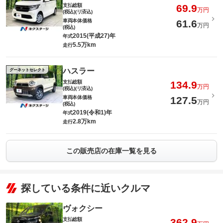
支払総額
69.9
万円
(税込)(リ済込)
車両本体価格
61.6
万円
(税込)
2015(平成27)年
年式
5.5万km
走行
ハスラー
グーネットセレクト
支払総額
134.9
万円
(税込)(リ済込)
車両本体価格
127.5
万円
(税込)
2019(令和1)年
年式
2.8万km
走行
この販売店の在庫一覧を見る
探している条件に近いクルマ
ヴォクシー
支払総額
362.9