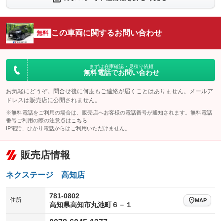
：装備なし
：装備なし
シートエアコン
全周囲カメラ
：装備なし
：装備なし
この車両に関するお問い合わせ
サイドカメラ
無料
ルーフレール
：装備なし
：装備なし
エアサスペンション
ヘッドライトウォッシャー
：装備なし
：装備なし
装備略号／用語解説
まずは在庫確認・見積り依頼
無料電話でお問い合わせ
お気軽にどうぞ。問合せ後に何度もご連絡が届くことはありません。メールア
ドレスは販売店に公開されません。
※無料電話をご利用の場合は、販売店へお客様の電話番号が通知されます。無料電話
番号ご利用の際の注意点は
こちら
IP電話、ひかり電話からはご利用いただけません。
販売店情報
ネクステージ 高知店
781-0802
住所
MAP
高知県高知市丸池町６－１