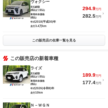
ヴォクシー
支払総額
294.9
万円
(税込)(リ済込)
車両本体価格
282.5
万円
(税込)
2018(平成30)年
年式
3.4万km
走行
この販売店の在庫一覧を見る
この販売店の新着車種
ライズ
支払総額
189.9
万円
(税込)(リ済込)
車両本体価格
177.4
万円
(税込)
2026(令和8)年
年式
10km
走行
Ｎ－ＷＧＮ