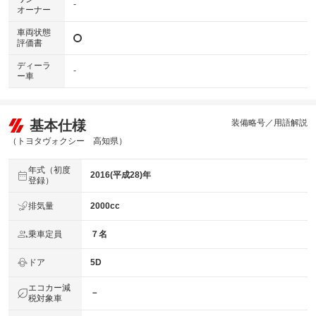
-
オーナー
車両状態
評価書
ディーラ
-
ー車
基本仕様
装備略号／用語解説
（トヨタヴォクシー 高知県）
年式（初度
2016(平成28)年
登録）
排気量
2000cc
乗車定員
７名
ドア
5D
エコカー減
－
税対象車