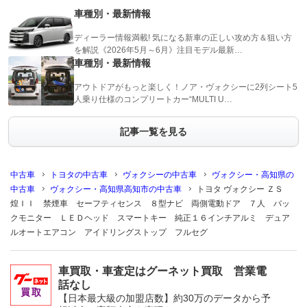
車種別・最新情報
ディーラー情報満載! 気になる新車の正しい攻め方＆狙い方
を解説《2026年5月～6月》注目モデル最新…
車種別・最新情報
アウトドアがもっと楽しく！ノア・ヴォクシーに2列シート5
人乗り仕様のコンプリートカー“MULTI U…
記事一覧を見る
中古車
トヨタの中古車
ヴォクシーの中古車
ヴォクシー・高知県の
中古車
ヴォクシー・高知県高知市の中古車
トヨタ ヴォクシー ＺＳ
煌ＩＩ 禁煙車 セーフティセンス ８型ナビ 両側電動ドア ７人 バッ
クモニター ＬＥＤヘッド スマートキー 純正１６インチアルミ デュア
ルオートエアコン アイドリングストップ フルセグ
車買取・車査定はグーネット買取 営業電
話なし
【日本最大級の加盟店数】約30万のデータから予