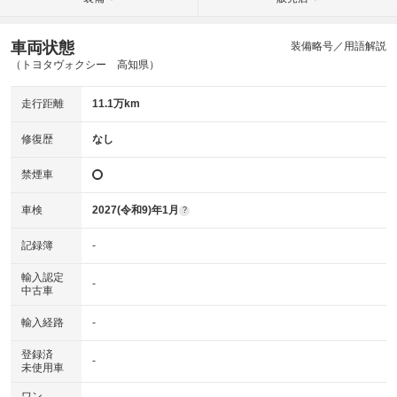
車両状態
装備略号／用語解説
（トヨタヴォクシー 高知県）
走行距離
11.1万km
修復歴
なし
禁煙車
車検
2027(令和9)年1月
?
記録簿
-
輸入認定
-
中古車
輸入経路
-
登録済
-
未使用車
ワン