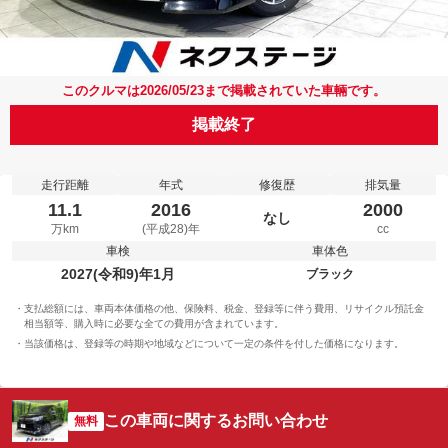
このクルマは2026/05/23まで掲載されていた車輛です。
掲載終了
走行距離
年式
修復歴
排気量
11.1
2016
2000
なし
万km
(平成28)年
cc
車検
車体色
2027(令和9)年1月
ブラック
支払総額には、車両本体価格の他、保険料、税金、登録等に伴う費用、リサイクル預託金
相当額等、購入時に必要な全ての費用が含まれています。
当該価格は、登録等の時期や地域などについて一定の条件を付した価格になります。
この車両に関するお問い合わせ
無料