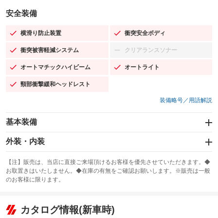
安全装備
横滑り防止装置
衝突安全ボディ
：装備あり
：装備あり
衝突被害軽減システム
クリアランスソナー
：装備あり
：装備なし
オートマチックハイビーム
オートライト
：装備あり
：装備あり
頸部衝撃緩和ヘッドレスト
：装備あり
装備略号／用語解説
基本装備
エアバッグ：運転席/助手席
外装・内装
：装備あり
スライドドア：両面電動
カーナビ：メモリーナビ他
：装備あり
：装備あり
【注】販売は、当店に直接ご来場頂けるお客様を優先させていただきます。◆
お取置きはいたしません。◆在庫の有無をご確認お願いします。※販売は一般
サンルーフ
ABS
TV：フルセグ
：装備なし
：装備あり
：装備あり
のお客様に限ります。
エアコン
Wエアコン
オーディオ：CDまたはCDチェンジャー／ミュージックプレイヤー接続
：装備あり
：装備なし
：装備あり
可／ミュージックサーバー
リフトアップ
パワーステアリング
カタログ情報(新車時)
：装備なし
：装備あり
ビジュアル：-／DVD再生
：装備あり