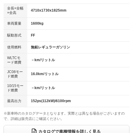
ダウンヒルアシストコントロール
：装備なし
アルミホイール：16インチ
全長×全幅
：装備あり
4710x1730x1825mm
×全高
パワーウィンドウ
盗難防止システム
：装備あり
：装備あり
革シート
ハーフレザーシート
：装備なし
：装備なし
車両重量
1600kg
アイドリングストップ
ドライブレコーダー
：装備あり
：装備なし
キーレス
LEDヘッドランプ
：装備あり
：装備あり
USB入力端子
Bluetooth接続
駆動形式
FF
：装備あり
：装備あり
HID(キセノンライト)
ポータブルナビ
：装備なし
：装備なし
100V電源
クリーンディーゼル
使用燃料
無鉛レギュラーガソリン
：装備なし
：装備なし
バックカメラ
ETC
：装備あり
：装備あり
センターデフロック
：装備なし
WLTCモ
エアロ
スマートキー
－km/リットル
：装備なし
：装備あり
ード燃費
レンタカーアップ
展示・試乗車
：装備なし
：装備なし
ローダウン
ランフラットタイヤ
：装備なし
：装備なし
JC08モー
16.0km/リットル
ド燃費
電動格納ミラー
：装備あり
パワーシート
3列シート
：装備なし
：装備あり
10/15モー
装備略号／用語解説
－km/リットル
ド燃費
ベンチシート
フルフラットシート
：装備なし
：装備なし
チップアップシート
オットマン
最高出力
152ps(112kW)/6100rpm
：装備なし
：装備なし
電動格納サードシート
シートヒーター
：装備なし
：装備なし
※新車時のカタログデータとなります。実際とは異なる場合がございますの
で、詳細は販売店にご確認ください。
ウォークスルー
後席モニター
：装備あり
：装備なし
カタログで車種情報を詳しく見る
電動リアゲート
フロントカメラ