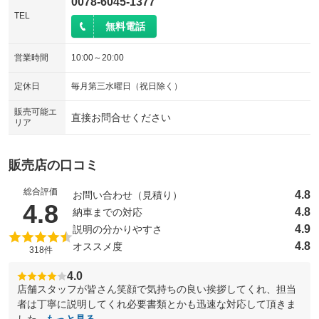
0078-6045-1377
TEL
無料電話
営業時間
10:00～20:00
定休日
毎月第三水曜日（祝日除く）
販売可能エ
直接お問合せください
リア
販売店の口コミ
総合評価
4.8
お問い合わせ（見積り）
（5点満点中）
4.8
4.8
納車までの対応
4.9
説明の分かりやすさ
4.8
オススメ度
318件
4.0
店舗スタッフが皆さん笑顔で気持ちの良い挨拶してくれ、担当
者は丁寧に説明してくれ必要書類とかも迅速な対応して頂きま