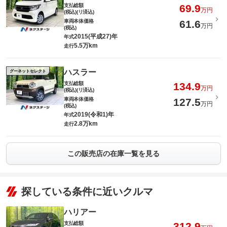
支払総額
69.9
万円
(税込)(リ済込)
車両本体価格
61.6
万円
(税込)
2015(平成27)年
年式
5.5万km
走行
ハスラー
グーネットセレクト
支払総額
134.9
万円
(税込)(リ済込)
車両本体価格
127.5
万円
(税込)
2019(令和1)年
年式
2.8万km
走行
この販売店の在庫一覧を見る
探している条件に近いクルマ
ハリアー
支払総額
312.9