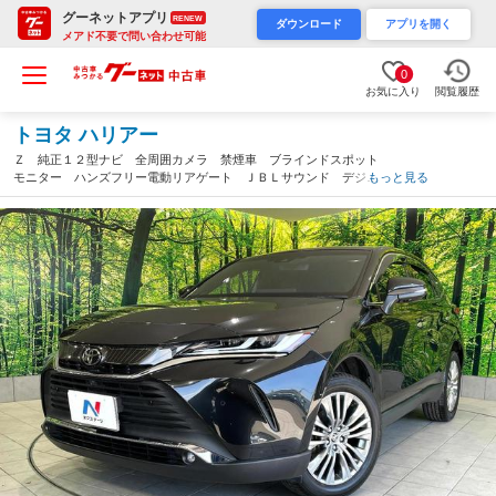
グーネットアプリ
RENEW
ダウンロード
アプリを開く
メアド不要で問い合わせ可能
0
お気に入り
閲覧履歴
トヨタ ハリアー
Ｚ 純正１２型ナビ 全周囲カメラ 禁煙車 ブラインドスポット
モニター ハンズフリー電動リアゲート ＪＢＬサウンド デジタ
もっと見る
ルインナーミラー ハーフレザー ＥＴＣ 純正１９アルミ（高知
県）