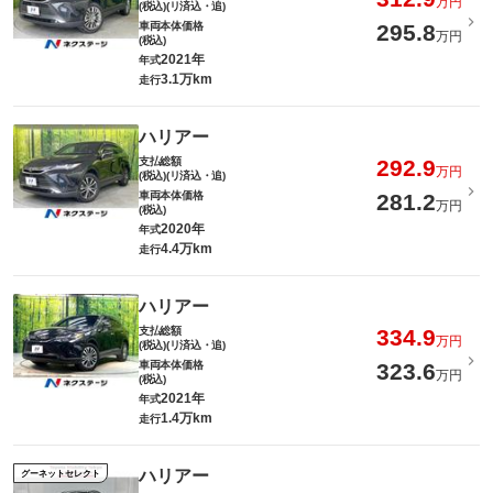
万円
(税込)(リ済込・追)
車両本体価格
295.8
万円
(税込)
2021年
年式
3.1万km
走行
ハリアー
支払総額
292.9
万円
(税込)(リ済込・追)
車両本体価格
281.2
万円
(税込)
2020年
年式
4.4万km
走行
ハリアー
支払総額
334.9
万円
(税込)(リ済込・追)
車両本体価格
323.6
万円
(税込)
2021年
年式
1.4万km
走行
ハリアー
グーネットセレクト