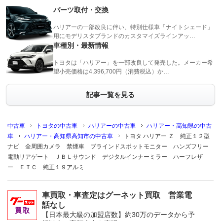
パーツ取付・交換
ハリアーの一部改良に伴い、特別仕様車「ナイトシェード」
用にモデリスタブランドのカスタマイズラインアッ…
車種別・最新情報
トヨタは「ハリアー」を一部改良して発売した。メーカー希
望小売価格は4,396,700円（消費税込）か…
記事一覧を見る
中古車
トヨタの中古車
ハリアーの中古車
ハリアー・高知県の中古
車
ハリアー・高知県高知市の中古車
トヨタ ハリアー Ｚ 純正１２型
ナビ 全周囲カメラ 禁煙車 ブラインドスポットモニター ハンズフリー
電動リアゲート ＪＢＬサウンド デジタルインナーミラー ハーフレザ
ー ＥＴＣ 純正１９アルミ
車買取・車査定はグーネット買取 営業電
話なし
【日本最大級の加盟店数】約30万のデータから予