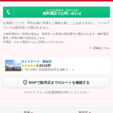
まずは在庫確認・見積り依頼
無料電話でお問い合わせ
お気軽にどうぞ。問合せ後に何度もご連絡が届くことはありません。 メールア
ドレスは販売店に公開されません。
※無料電話をご利用の場合は、販売店へお客様の電話番号が通知されます。無料電話
番号ご利用の際の注意点は
こちら
IP電話、ひかり電話からはご利用いただけません。
詳細はこちら
ネクステージ 高知店
4.8
318件
【STEP1】
認証画面でグーネットを友だち追加してから「許可する」ボタンを押
〒781-0802 高知県高知市丸池町６－１
します
MAPで販売店までのルートを確認する
【STEP2】
トーク画面で
ボタンをタップして問い合わせを
完了してください。
スマートフォンの位置情報をONにしてください
こちら
装備
販売店