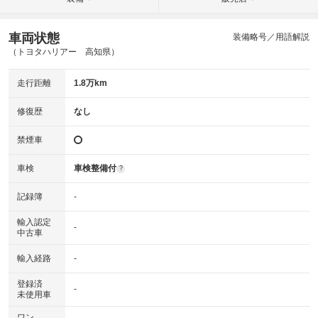
車両状態
装備略号／用語解説
（トヨタハリアー 高知県）
走行距離
1.8万km
修復歴
なし
禁煙車
車検
車検整備付
?
記録簿
-
輸入認定
-
中古車
輸入経路
-
登録済
-
未使用車
ワン