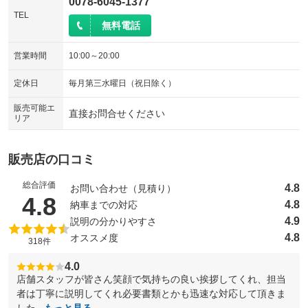
0078-6045-1377
TEL
無料電話
営業時間
10:00～20:00
定休日
毎月第三水曜日（祝日除く）
販売可能エ
直接お問合せください
リア
販売店の口コミ
総合評価
4.8
お問い合わせ（見積り）
（5点満点中）
4.8
4.8
納車までの対応
4.9
説明の分かりやすさ
4.8
オススメ度
318件
4.0
店舗スタッフが皆さん笑顔で気持ちの良い挨拶してくれ、担当
者は丁寧に説明してくれ必要書類とかも迅速な対応して頂きま