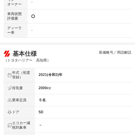
-
オーナー
車両状態
評価書
ディーラ
-
ー車
基本仕様
装備略号／用語解説
（トヨタハリアー 高知県）
年式（初度
2021(令和3)年
登録）
排気量
2000cc
乗車定員
５名
ドア
5D
エコカー減
－
税対象車