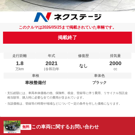
このクルマは2026/05/25まで掲載されていた車輛です。
掲載終了
走行距離
年式
修復歴
排気量
1.8
2021
2000
なし
万km
(令和3)年
cc
車検
車体色
車検整備付
ブラック
支払総額には、車両本体価格の他、保険料、税金、登録等に伴う費用、リサイクル預託金
相当額等、購入時に必要な全ての費用が含まれています。
当該価格は、登録等の時期や地域などについて一定の条件を付した価格になります。
この車両に関するお問い合わせ
無料