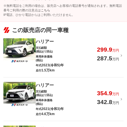
※無料電話をご利用の場合は、販売店へお客様の電話番号が通知されます。無料電話
番号ご利用の際の注意点は
こちら
IP電話、ひかり電話からはご利用いただけません。
この販売店の同一車種
ハリアー
支払総額
299.9
万円
(税込)(リ済込)
車両本体価格
287.5
万円
(税込)
2023(令和5)年
年式
1.5万km
走行
ハリアー
支払総額
354.9
万円
(税込)(リ済込)
車両本体価格
342.8
万円
(税込)
2021(令和3)年
年式
4.6万km
走行