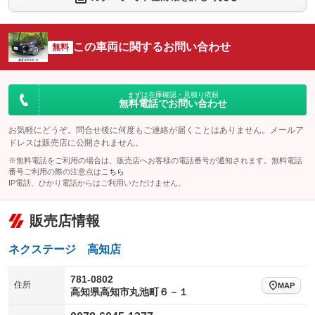
シートエアコン
全周囲カメラ
：装備なし
：装備あり
サイドカメラ
ルーフレール
この車両に関するお問い合わせ
：装備あり
無料
：装備なし
エアサスペンション
ヘッドライトウォッシャー
：装備なし
：装備なし
装備略号／用語解説
まずは在庫確認・見積り依頼
無料電話でお問い合わせ
お気軽にどうぞ。問合せ後に何度もご連絡が届くことはありません。メールア
ドレスは販売店に公開されません。
※無料電話をご利用の場合は、販売店へお客様の電話番号が通知されます。無料電話
番号ご利用の際の注意点は
こちら
IP電話、ひかり電話からはご利用いただけません。
販売店情報
ネクステージ 高知店
781-0802
住所
MAP
高知県高知市丸池町６－１