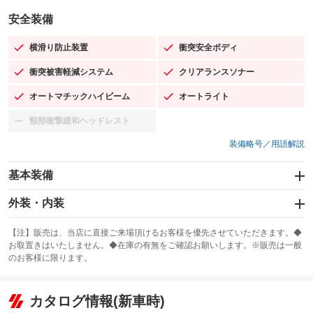
安全装備
横滑り防止装置
衝突安全ボディ
：装備あり
：装備あり
衝突被害軽減システム
クリアランスソナー
：装備あり
：装備あり
オートマチックハイビーム
オートライト
：装備あり
：装備あり
頸部衝撃緩和ヘッドレスト
：装備なし
装備略号／用語解説
基本装備
エアバッグ：運転席/助手席/サイド
外装・内装
：装備あり
スライドドア
カーナビ：メモリーナビ他
：装備なし
：装備あり
【注】販売は、当店に直接ご来場頂けるお客様を優先させていただきます。◆
お取置きはいたしません。◆在庫の有無をご確認お願いします。※販売は一般
サンルーフ
ABS
TV：フルセグ
：装備なし
：装備あり
：装備あり
のお客様に限ります。
エアコン
Wエアコン
オーディオ：ミュージックプレイヤー接続可
：装備あり
：装備なし
：装備あり
リフトアップ
パワーステアリング
カタログ情報(新車時)
ビジュアル
：装備なし
：装備あり
：装備なし