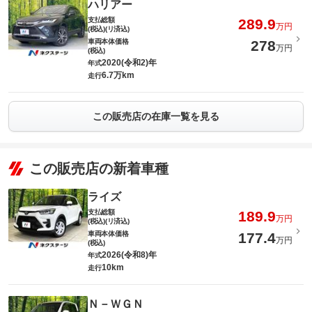
ハリアー
支払総額
289.9
万円
(税込)(リ済込)
車両本体価格
278
万円
(税込)
2020(令和2)年
年式
6.7万km
走行
この販売店の在庫一覧を見る
この販売店の新着車種
ライズ
支払総額
189.9
万円
(税込)(リ済込)
車両本体価格
177.4
万円
(税込)
2026(令和8)年
年式
10km
走行
Ｎ－ＷＧＮ