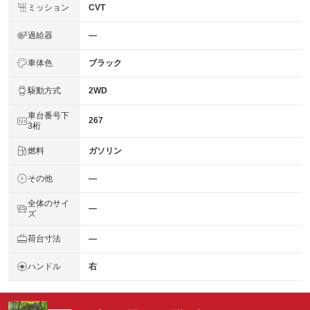
ミッション
CVT
過給器
―
車体色
ブラック
駆動方式
2WD
車台番号下
267
3桁
燃料
ガソリン
その他
―
全体のサイ
―
ズ
荷台寸法
―
ハンドル
右