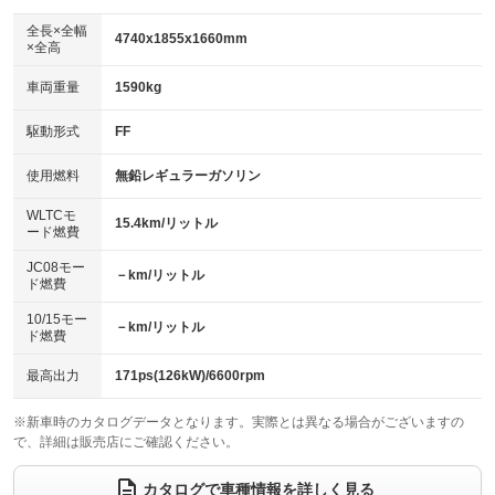
ダウンヒルアシストコントロール
アルミホイール：19インチ
：装備なし
：装備あり
全長×全幅
4740x1855x1660mm
×全高
パワーウィンドウ
盗難防止システム
革シート
ハーフレザーシート
：装備あり
：装備あり
：装備なし
：装備あり
車両重量
1590kg
アイドリングストップ
ドライブレコーダー
キーレス
LEDヘッドランプ
：装備なし
：装備なし
：装備あり
：装備あり
USB入力端子
Bluetooth接続
駆動形式
FF
HID(キセノンライト)
ポータブルナビ
：装備あり
：装備あり
：装備なし
：装備なし
100V電源
クリーンディーゼル
バックカメラ
ETC2.0
使用燃料
無鉛レギュラーガソリン
：装備なし
：装備なし
：装備あり
：装備あり
センターデフロック
エアロ
スマートキー
：装備なし
WLTCモ
：装備なし
：装備あり
15.4km/リットル
ード燃費
レンタカーアップ
展示・試乗車
ローダウン
ランフラットタイヤ
：装備なし
：装備なし
：装備なし
：装備なし
JC08モー
－km/リットル
ド燃費
電動格納ミラー
パワーシート
3列シート
：装備あり
：装備あり
：装備なし
10/15モー
装備略号／用語解説
－km/リットル
ベンチシート
フルフラットシート
ド燃費
：装備なし
：装備なし
チップアップシート
オットマン
：装備なし
：装備なし
最高出力
171ps(126kW)/6600rpm
電動格納サードシート
シートヒーター
：装備なし
：装備なし
※新車時のカタログデータとなります。実際とは異なる場合がございますの
で、詳細は販売店にご確認ください。
ウォークスルー
後席モニター
：装備なし
：装備なし
電動リアゲート
フロントカメラ
カタログで車種情報を詳しく見る
：装備あり
：装備あり