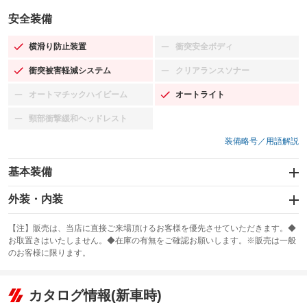
安全装備
横滑り防止装置
衝突安全ボディ
：装備あり
：装備なし
衝突被害軽減システム
クリアランスソナー
：装備あり
：装備なし
オートマチックハイビーム
オートライト
：装備なし
：装備あり
頸部衝撃緩和ヘッドレスト
：装備なし
装備略号／用語解説
基本装備
エアバッグ：運転席/助手席/サイド
外装・内装
：装備あり
スライドドア
カーナビ：SDナビ
：装備なし
：装備あり
【注】販売は、当店に直接ご来場頂けるお客様を優先させていただきます。◆
お取置きはいたしません。◆在庫の有無をご確認お願いします。※販売は一般
サンルーフ
ABS
TV：フルセグ
：装備なし
：装備あり
：装備あり
のお客様に限ります。
エアコン
Wエアコン
オーディオ：CDまたはCDチェンジャー
：装備あり
：装備なし
：装備あり
リフトアップ
パワーステアリング
カタログ情報(新車時)
ビジュアル：-／DVD再生
：装備なし
：装備あり
：装備あり