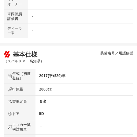
-
オーナー
車両状態
-
評価書
ディーラ
-
ー車
基本仕様
装備略号／用語解説
（スバルＸＶ 高知県）
年式（初度
2017(平成29)年
登録）
排気量
2000cc
乗車定員
５名
ドア
5D
エコカー減
－
税対象車