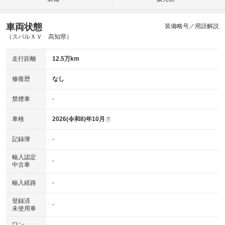
車両状態
装備略号／用語解説
（スバルＸＶ 高知県）
走行距離
12.5万km
修復歴
なし
禁煙車
-
車検
2026(令和8)年10月
?
記録簿
-
輸入認定
-
中古車
輸入経路
-
登録済
-
未使用車
ワン