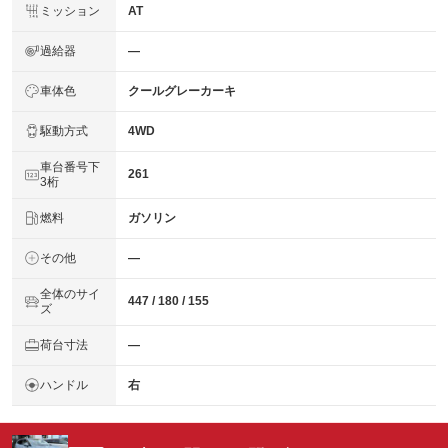
ミッション
AT
過給器
―
車体色
クールグレーカーキ
駆動方式
4WD
車台番号下
261
3桁
燃料
ガソリン
その他
―
全体のサイ
447 / 180 / 155
ズ
荷台寸法
―
ハンドル
右