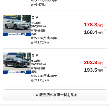
2013(平成25)年
年式
9.4万km
走行
ＸＶ
支払総額
178.3
万円
(税込)(リ済込)
車両本体価格
168.4
万円
(税込)
2014(平成26)年
年式
11.7万km
走行
ＸＶ
支払総額
203.3
万円
(税込)(リ済込)
車両本体価格
193.5
万円
(税込)
2016(平成28)年
年式
11.2万km
走行
この販売店の在庫一覧を見る