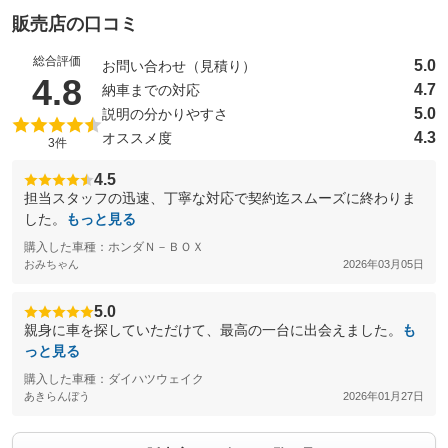
販売店の口コミ
総合評価
5.0
お問い合わせ（見積り）
（5点満点中）
4.8
4.7
納車までの対応
5.0
説明の分かりやすさ
4.3
オススメ度
3件
4.5
担当スタッフの迅速、丁寧な対応で契約迄スムーズに終わりま
した。
もっと見る
購入した車種：ホンダＮ－ＢＯＸ
おみちゃん
2026年03月05日
5.0
親身に車を探していただけて、最高の一台に出会えました。
も
っと見る
購入した車種：ダイハツウェイク
あきらんぼう
2026年01月27日