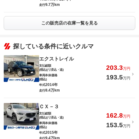
9.7万km
走行
この販売店の在庫一覧を見る
探している条件に近いクルマ
エクストレイル
支払総額
203.3
万円
(税込)(リ済込・追)
車両本体価格
193.5
万円
(税込)
2014年
年式
8.4万km
走行
ＣＸ－３
支払総額
162.8
万円
(税込)(リ済込・追)
車両本体価格
153.5
万円
(税込)
2015年
年式
9.4万km
走行