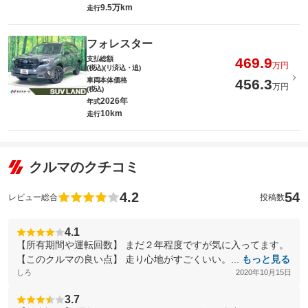
9.5万km
走行
フォレスター
支払総額
469.9
万円
(税込)(リ済込・追)
車両本体価格
456.3
万円
(税込)
2026年
年式
10km
走行
クルマのクチコミ
4.2
54
レビュー総合
投稿数
4.1
【所有期間や運転回数】 まだ２年程度ですが気に入ってます。
【このクルマの良い点】 走り心地がすごくいい。...
もっと見る
しろ
2020年10月15日
3.7