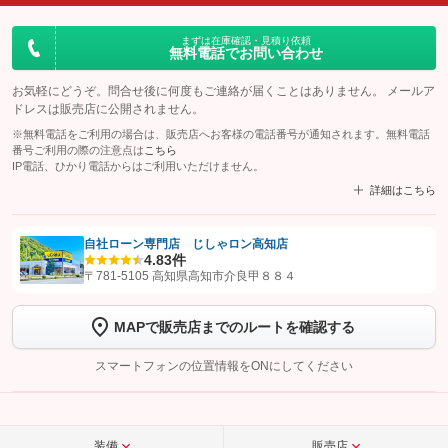
まずは在庫確認・見積り依頼
無料電話でお問い合わせ
お気軽にどうぞ。問合せ後に何度もご連絡が届くことはありません。 メールア
ドレスは販売店に公開されません。
※無料電話をご利用の場合は、販売店へお客様の電話番号が通知されます。無料電話
番号ご利用の際の注意点は
こちら
IP電話、ひかり電話からはご利用いただけません。
詳細はこちら
自社ローン専門店 じしゃロン高知店
4.8
3件
【STEP1】
認証画面でグーネットを友だち追加してから「許可する」ボタンを押
〒781-5105 高知県高知市介良甲８８４
します
MAPで販売店までのルートを確認する
【STEP2】
トーク画面で
ボタンをタップして問い合わせを
完了してください。
スマートフォンの位置情報をONにしてください
こちら
装備
販売店