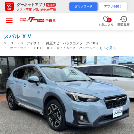
グーネットアプリ
RENEW
ダウンロード
アプリを開く
メアド不要で問い合わせ可能
0
お気に入り
閲覧履歴
スバル ＸＶ
２．０ｉ－Ｓ アイサイト 純正ナビ バックカメラ アイサイ
ト オートライト ＬＥＤ Ｂｌｕｅｔｏｏｔｈ パワーシート
もっと見る
ステアリングスイッチ パワーウィンドウ ステアリング連動ヘッ
ドライト ４輪駆動 プッシュスター（高知県）