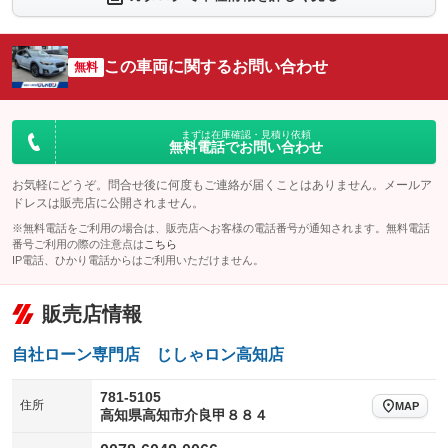
シートエアコン
全周囲カメラ
：装備なし
：装備なし
サイドカメラ
ルーフレール
この車両に関するお問い合わせ
：装備なし
無料
：装備なし
エアサスペンション
ヘッドライトウォッシャー
：装備なし
：装備なし
装備略号／用語解説
まずは在庫確認・見積り依頼
無料電話でお問い合わせ
お気軽にどうぞ。問合せ後に何度もご連絡が届くことはありません。メールア
ドレスは販売店に公開されません。
※無料電話をご利用の場合は、販売店へお客様の電話番号が通知されます。無料電話
番号ご利用の際の注意点は
こちら
IP電話、ひかり電話からはご利用いただけません。
販売店情報
自社ローン専門店 じしゃロン高知店
781-5105
住所
MAP
高知県高知市介良甲８８４