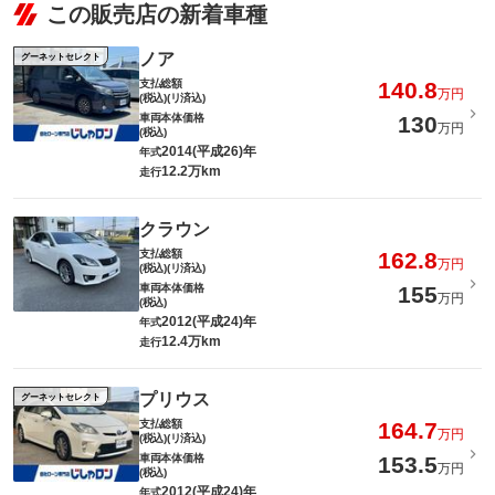
この販売店の新着車種
ノア
グーネットセレクト
支払総額
140.8
万円
(税込)(リ済込)
車両本体価格
130
万円
(税込)
2014(平成26)年
年式
12.2万km
走行
クラウン
支払総額
162.8
万円
(税込)(リ済込)
車両本体価格
155
万円
(税込)
2012(平成24)年
年式
12.4万km
走行
プリウス
グーネットセレクト
支払総額
164.7
万円
(税込)(リ済込)
車両本体価格
153.5
万円
(税込)
2012(平成24)年
年式