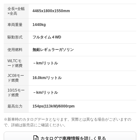
ダウンヒルアシストコントロール
アルミホイール：18インチ
：装備なし
：装備あり
全長×全幅
4465x1800x1550mm
×全高
パワーウィンドウ
盗難防止システム
革シート
ハーフレザーシート
：装備あり
：装備あり
：装備なし
：装備なし
車両重量
1440kg
アイドリングストップ
ドライブレコーダー
キーレス
LEDヘッドランプ
：装備あり
：装備なし
：装備あり
：装備あり
USB入力端子
Bluetooth接続
駆動形式
フルタイム４WD
HID(キセノンライト)
ポータブルナビ
：装備なし
：装備あり
：装備なし
：装備なし
100V電源
クリーンディーゼル
バックカメラ
ETC
使用燃料
無鉛レギュラーガソリン
：装備なし
：装備なし
：装備なし
：装備あり
センターデフロック
エアロ
スマートキー
：装備なし
WLTCモ
：装備なし
：装備あり
－km/リットル
ード燃費
レンタカーアップ
展示・試乗車
ローダウン
ランフラットタイヤ
：装備なし
：装備なし
：装備なし
：装備なし
JC08モー
16.0km/リットル
ド燃費
電動格納ミラー
パワーシート
3列シート
：装備なし
：装備あり
：装備なし
10/15モー
装備略号／用語解説
－km/リットル
ベンチシート
フルフラットシート
ド燃費
：装備なし
：装備あり
チップアップシート
オットマン
：装備なし
：装備なし
最高出力
154ps(113kW)/6000rpm
電動格納サードシート
シートヒーター
：装備なし
：装備なし
※新車時のカタログデータとなります。実際とは異なる場合がございますの
で、詳細は販売店にご確認ください。
ウォークスルー
後席モニター
：装備なし
：装備なし
電動リアゲート
フロントカメラ
カタログで車種情報を詳しく見る
：装備なし
：装備あり