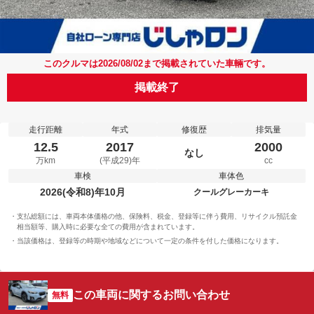
このクルマは2026/08/02まで掲載されていた車輛です。
掲載終了
走行距離
年式
修復歴
排気量
12.5
2017
2000
なし
万km
(平成29)年
cc
車検
車体色
2026(令和8)年10月
クールグレーカーキ
支払総額には、車両本体価格の他、保険料、税金、登録等に伴う費用、リサイクル預託金
相当額等、購入時に必要な全ての費用が含まれています。
当該価格は、登録等の時期や地域などについて一定の条件を付した価格になります。
この車両に関するお問い合わせ
無料