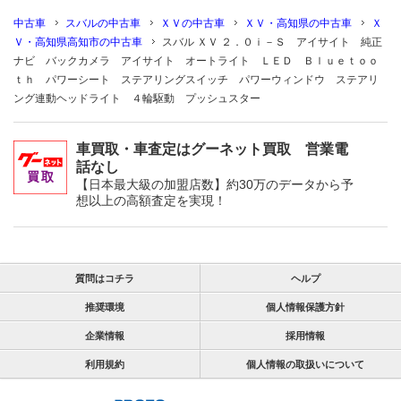
中古車
スバルの中古車
ＸＶの中古車
ＸＶ・高知県の中古車
Ｘ
Ｖ・高知県高知市の中古車
スバル ＸＶ ２．０ｉ－Ｓ アイサイト 純正
ナビ バックカメラ アイサイト オートライト ＬＥＤ Ｂｌｕｅｔｏｏ
ｔｈ パワーシート ステアリングスイッチ パワーウィンドウ ステアリ
ング連動ヘッドライト ４輪駆動 プッシュスター
車買取・車査定はグーネット買取 営業電
話なし
【日本最大級の加盟店数】約30万のデータから予
想以上の高額査定を実現！
質問はコチラ
ヘルプ
推奨環境
個人情報保護方針
企業情報
採用情報
利用規約
個人情報の取扱いについて