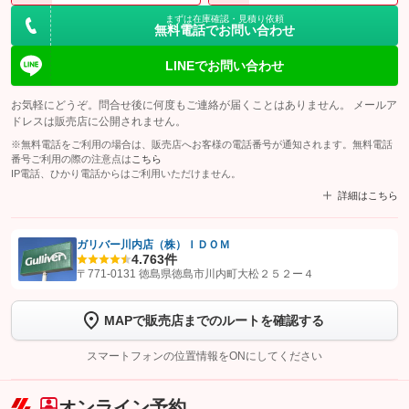
まずは在庫確認・見積り依頼
無料電話でお問い合わせ
LINEでお問い合わせ
お気軽にどうぞ。問合せ後に何度もご連絡が届くことはありません。 メールア
ドレスは販売店に公開されません。
※無料電話をご利用の場合は、販売店へお客様の電話番号が通知されます。無料電話
番号ご利用の際の注意点は
こちら
IP電話、ひかり電話からはご利用いただけません。
詳細はこちら
ガリバー川内店（株）ＩＤＯＭ
4.7
63件
【STEP1】
認証画面でグーネットを友だち追加してから「許可する」ボタンを押
〒771-0131 徳島県徳島市川内町大松２５２ー４
します
MAPで販売店までのルートを確認する
【STEP2】
トーク画面で
ボタンをタップして問い合わせを
完了してください。
スマートフォンの位置情報をONにしてください
こちら
オンライン予約