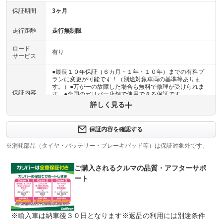
保証期間
3ヶ月
走行距離
走行無制限
ロード
有り
サービス
●最長１０年保証（６カ月・１年・１０年）までの有料プ
ランに変更が可能です！（別途対象車両の基準等ありま
す。）●万が一の故障した場合も無料で修理が受けられま
保証内容
す。●全国のガリバー店舗で使用できる保証です。
詳しく見る
保証内容について問い合わせる
計11項目
保証内容を確認する
１エンジン機構 ２動力伝達機構 ３ブレーキ機構 ４ス
保証項目
テアリング機構 ５前後アクスル機構 ６電子制御機構
※消耗部品（タイヤ・バッテリー・ブレーキパッド等）は保証対象外です。
７エアコン機構 ８車外装備品 ９車内装備品 １０乗員
保護機構 １１ハイブリッド機構
ご購入されるクルマの品質・アフターサポ
修理回数
無制限
ート
車両本体価格
●期間内の修理回数に制限はありませんが、累積上限金額
上限金額
は車両価格の５０％が上限です●対象部品の詳細は、別途
※輸入車は納車後３０日となります※返品の利用には別途条件
規約に定めるとおりとなります。