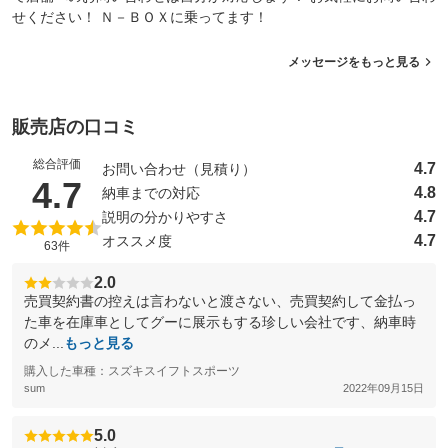
せください！ Ｎ－ＢＯＸに乗ってます！
メッセージをもっと見る
販売店の口コミ
総合評価
4.7
お問い合わせ（見積り）
（5点満点中）
4.7
4.8
納車までの対応
4.7
説明の分かりやすさ
4.7
オススメ度
63件
2.0
売買契約書の控えは言わないと渡さない、売買契約して金払っ
た車を在庫車としてグーに展示もする珍しい会社です、納車時
のメ...
もっと見る
購入した車種：スズキスイフトスポーツ
sum
2022年09月15日
5.0