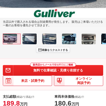
当店以外で購入される場合は別途費用が発生します。 販売はご来場いただける
一般のお客様を優先させて頂きます。
画像をリクエストする
販売店からメールで
最短即日
にご連絡
無料で在庫確認・見積り依頼する
オンライン
来店・試乗予約
商談予約
支払総額
車両本体価格
(税込/リ済込)
(税込)
189.8
180.6
万円
万円