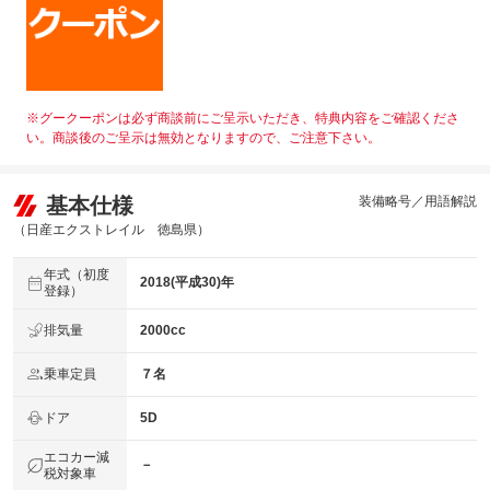
※グークーポンは必ず商談前にご呈示いただき、特典内容をご確認くださ
い。商談後のご呈示は無効となりますので、ご注意下さい。
基本仕様
装備略号／用語解説
（日産エクストレイル 徳島県）
年式（初度
2018(平成30)年
登録）
排気量
2000cc
乗車定員
７名
ドア
5D
エコカー減
－
税対象車