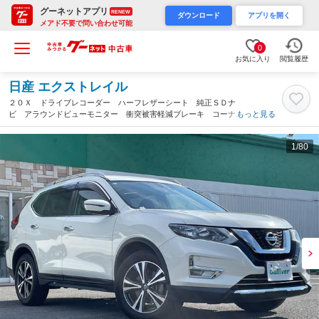
グーネットアプリ
RENEW
ダウンロード
アプリを開く
メアド不要で問い合わせ可能
0
お気に入り
閲覧履歴
日産 エクストレイル
２０Ｘ ドライブレコーダー ハーフレザーシート 純正ＳＤナ
ビ アラウンドビューモニター 衝突被害軽減ブレーキ コーナー
もっと見る
センサー 電動リアゲート デジタルインナーミラー 純正１８イ
ンチＡＷ（徳島県）
1
/80