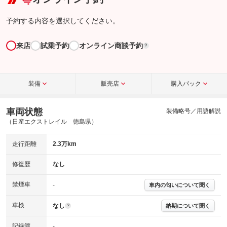
予約する内容を選択してください。
来店
試乗予約
オンライン商談予約
?
装備
販売店
購入パック
車両状態
装備略号／用語解説
（日産エクストレイル 徳島県）
走行距離
2.3万km
修復歴
なし
禁煙車
-
車内の匂いについて聞く
車検
なし
納期について聞く
?
記録簿
-