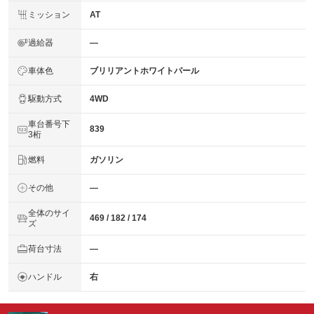
ミッション
AT
過給器
―
車体色
ブリリアントホワイトパール
駆動方式
4WD
車台番号下
839
3桁
燃料
ガソリン
その他
―
全体のサイ
469 / 182 / 174
ズ
荷台寸法
―
ハンドル
右