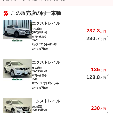
この販売店の同一車種
エクストレイル
支払総額
237.3
万円
(税込)(リ済込)
車両本体価格
230.7
万円
(税込)
2021(令和3)年
年式
3.9万km
走行
エクストレイル
支払総額
135
万円
(税込)(リ済込)
車両本体価格
128.8
万円
(税込)
2017(平成29)年
年式
6.9万km
走行
エクストレイル
支払総額
230
万円
(税込)(リ済込)