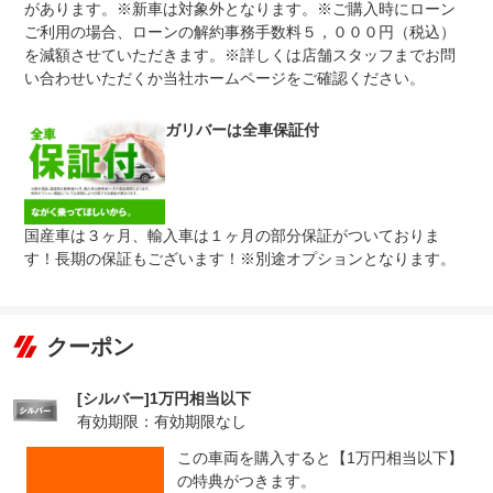
があります。※新車は対象外となります。※ご購入時にローン
無し
ご利用の場合、ローンの解約事務手数料５，０００円（税込）
●１年間までのプランには免責金はございません。●長期有
を減額させていただきます。※詳しくは店舗スタッフまでお問
免責金
料プランを選択された方は、２年目以降の修理１回に対し
て、１．５万円の免責金を申し受けます。●詳しくはスタ
い合わせいただくか当社ホームページをご確認ください。
ッフまでお問い合わせください。
●当店までご連絡ください。ご遠方の方は当店で受付後、
ガリバーは全車保証付
保証修理
お近くのガリバー店舗または修理工場のご案内をいたしま
受付先
すので、お気軽にお申し付けください。
整備付 法定12ヶ月または法定24ヶ月点検整備付
法定整備
※車検なし・車検整備付の場合は法定24ヶ月点検整備付
※商用車は6ヶ月または12ヶ月点検整備付
国産車は３ヶ月、輸入車は１ヶ月の部分保証がついておりま
す！長期の保証もございます！※別途オプションとなります。
１．車検の残りがある車に関しましては法定１２ヶ月点検
法定整備
を実施２．車検の残りがない車に関しましては法定２４ヶ
について
月点検（車検取得のみ）を実施※有償にて「ケアパック」
もご用意しております。
クーポン
[シルバー]1万円相当以下
有効期限：有効期限なし
この車両を購入すると【1万円相当以下】
の特典がつきます。