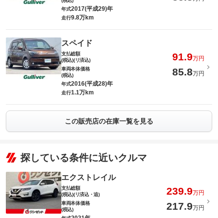
(税込)
2017(平成29)年
年式
9.8万km
走行
スペイド
支払総額
91.9
万円
(税込)(リ済込)
車両本体価格
85.8
万円
(税込)
2016(平成28)年
年式
1.1万km
走行
この販売店の在庫一覧を見る
探している条件に近いクルマ
エクストレイル
支払総額
239.9
万円
(税込)(リ済込・追)
車両本体価格
217.9
万円
(税込)