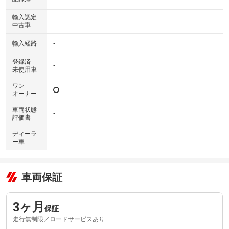
輸入認定
-
中古車
輸入経路
-
登録済
-
未使用車
ワン
オーナー
車両状態
-
評価書
ディーラ
-
ー車
車両保証
3ヶ月
保証
走行無制限／ロードサービスあり