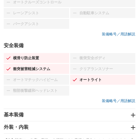
オートクルーズコントロール
：装備なし
レーンアシスト
自動駐車システム
：装備なし
：装備なし
パークアシスト
：装備なし
装備略号／用語解説
安全装備
横滑り防止装置
衝突安全ボディ
：装備あり
：装備なし
衝突被害軽減システム
クリアランスソナー
：装備あり
：装備なし
オートマチックハイビーム
オートライト
：装備なし
：装備あり
頸部衝撃緩和ヘッドレスト
：装備なし
装備略号／用語解説
基本装備
エアバッグ：運転席/助手席
外装・内装
：装備あり
スライドドア
カーナビ：SDナビ
：装備なし