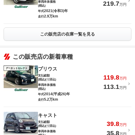
車両本体価格
219.7
万円
(税込)
2021(令和3)年
年式
2.9万km
走行
この販売店の在庫一覧を見る
この販売店の新着車種
プリウス
グーネットセレクト
支払総額
119.8
万円
(税込)(リ済込)
車両本体価格
113.1
万円
(税込)
2014(平成26)年
年式
5.2万km
走行
キャスト
支払総額
39.8
万円
(税込)(リ済込)
車両本体価格
35.8
万円