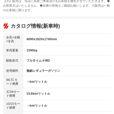
：装備あり
【注】販売は、当店に直接ご来場頂けるお客様を優先させていただきます。◆
お取置きはいたしません。◆在庫の有無をご確認お願いします。※販売は一般
サンルーフ
ABS
TV：フルセグ
：装備なし
：装備あり
：装備あり
のお客様に限ります。
エアコン
Wエアコン
オーディオ：CDまたはCDチェンジャー／ミュージックプレイヤー接続
：装備あり
：装備なし
：装備あり
可
リフトアップ
パワーステアリング
カタログ情報(新車時)
：装備なし
：装備あり
ビジュアル：-／DVD再生
：装備あり
ダウンヒルアシストコントロール
：装備あり
アルミホイール：18インチ
全長×全幅
：装備あり
4690x1820x1740mm
×全高
パワーウィンドウ
盗難防止システム
：装備あり
：装備あり
革シート
ハーフレザーシート
：装備なし
：装備なし
車両重量
1590kg
アイドリングストップ
ドライブレコーダー
：装備あり
：装備あり
キーレス
LEDヘッドランプ
：装備あり
：装備あり
USB入力端子
Bluetooth接続
駆動形式
フルタイム４WD
：装備なし
：装備あり
HID(キセノンライト)
ポータブルナビ
：装備なし
：装備なし
100V電源
クリーンディーゼル
使用燃料
無鉛レギュラーガソリン
：装備なし
：装備なし
バックカメラ
ETC
：装備なし
：装備あり
センターデフロック
：装備なし
WLTCモ
エアロ
スマートキー
－km/リットル
：装備なし
：装備あり
ード燃費
レンタカーアップ
展示・試乗車
：装備なし
：装備なし
ローダウン
ランフラットタイヤ
：装備なし
：装備なし
JC08モー
15.6km/リットル
ド燃費
電動格納ミラー
：装備なし
パワーシート
3列シート
：装備なし
：装備あり
10/15モー
装備略号／用語解説
－km/リットル
ド燃費
ベンチシート
フルフラットシート
：装備あり
：装備なし