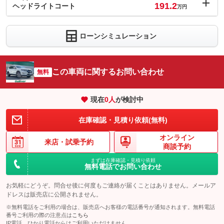
191.2
(税込)
ヘッドライトコート
万円
車両本体価
180.6
万円
内：オプシ
格
1.4
ョン価格
万円
ローンシミュレーション
(税込)
パック内容
車両本体価
180.6
万円
撥水で雨の日も視界をクリアにしてくれる『フロントウインドウ
格
撥水コート』。撥水効果をキープしクリアな視界で安全をサポー
パック内容
トしてくれます。多発する大雨やゲリラ豪雨に備えるためにお勧
この車両に関するお問い合わせ
無料
めしたい商品です。
『ウロコポリッシュ』は専用の溶剤で研磨をし、気になるガラス
ウロコを除去します。頑固なウロコにも効果あり。お車の視界と
備考
－
現在
0
人
が検討中
パック内容
美観をキープする為にお勧めしたい商品です。
ヘッドライト専用ガラスコーティング『ヘッドライトコート』は
備考
－
在庫確認・見積り依頼(無料)
このパックの見積もり依頼（無料）
ガラス被膜で黄ばみなどの表面劣化の予防や発止効果で汚れの付
着を抑制する効果が期待できます。
オンライン
来店・
試乗予約
このパックの見積もり依頼（無料）
商談予約
備考
－
まずは在庫確認・見積り依頼
無料電話でお問い合わせ
このパックの見積もり依頼（無料）
お気軽にどうぞ。問合せ後に何度もご連絡が届くことはありません。メールア
ドレスは販売店に公開されません。
※無料電話をご利用の場合は、販売店へお客様の電話番号が通知されます。無料電話
番号ご利用の際の注意点は
こちら
IP電話、ひかり電話からはご利用いただけません。