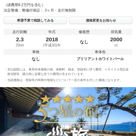
（諸費用9.2万円を含む）
法定整備：
整備付
保証：
3ヶ月・走行無制限
希望予算で相談してみる
価格変更をお知らせ
走行距離
年式
修復歴
排気量
2.3
2018
2000
なし
万km
(平成30)年
cc
車検
車体色
なし
ブリリアントホワイトパール
支払総額には、車両本体価格の他、保険料、税金、登録等に伴う費用、リサイクル預託金
相当額等、購入時に必要な全ての費用が含まれています。
当該価格は、登録等の時期や地域などについて一定の条件を付した価格になります。