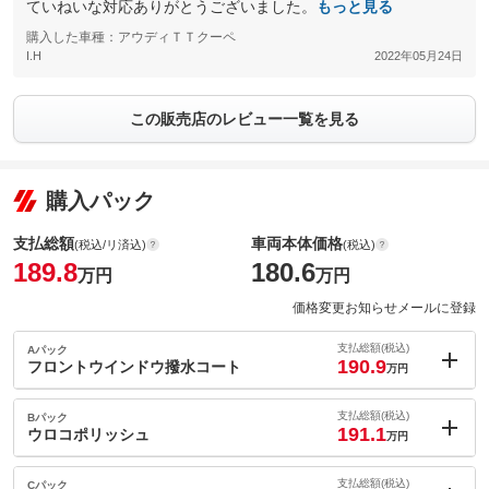
ていねいな対応ありがとうございました。
もっと見る
購入した車種：アウディＴＴクーペ
I.H
2022年05月24日
この販売店のレビュー一覧を見る
購入パック
支払総額
車両本体価格
(税込/リ済込)
(税込)
189.8
180.6
万円
万円
価格変更お知らせメールに登録
支払総額(税込)
Aパック
190.9
フロントウインドウ撥水コート
万円
内：オプシ
1.1
ョン価格
支払総額(税込)
Bパック
万円
191.1
(税込)
ウロコポリッシュ
万円
車両本体価
180.6
万円
内：オプシ
格
1.3
ョン価格
支払総額(税込)
Cパック
万円