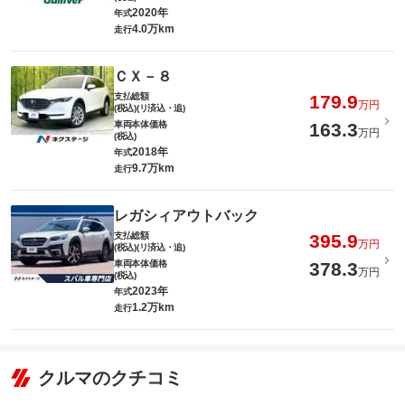
2020年
年式
4.0万km
走行
ＣＸ－８
支払総額
179.9
万円
(税込)(リ済込・追)
車両本体価格
163.3
万円
(税込)
2018年
年式
9.7万km
走行
レガシィアウトバック
支払総額
395.9
万円
(税込)(リ済込・追)
車両本体価格
378.3
万円
(税込)
2023年
年式
1.2万km
走行
クルマのクチコミ