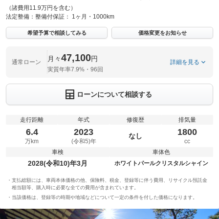
（諸費用11.9万円を含む）
法定整備：
整備付
保証：
1ヶ月・1000km
希望予算で相談してみる
価格変更をお知らせ
47,100
月々
円
通常ローン
詳細を見る
実質年率7.9%・96回
ローンについて相談する
走行距離
年式
修復歴
排気量
6.4
2023
1800
なし
万km
(令和5)年
cc
車検
車体色
2028(令和10)年3月
ホワイトパールクリスタルシャイン
支払総額には、車両本体価格の他、保険料、税金、登録等に伴う費用、リサイクル預託金
相当額等、購入時に必要な全ての費用が含まれています。
当該価格は、登録等の時期や地域などについて一定の条件を付した価格になります。