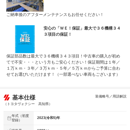
免責金
無し
ご納車後のアフターメンテナンスもお任せください！
保証修理
全国のＷＥＣＡＲＳで修理受付可能です。詳細はスタッフ
受付先
までお気軽にお問い合わせ下さい。
整備付 法定12ヶ月または法定24ヶ月点検整備付
安心の「ＷＥ！保証」最大で３６機構３４
法定整備
※車検なし・車検整備付の場合は法定24ヶ月点検整備付
３項目の保証！
※商用車は6ヶ月または12ヶ月点検整備付
法定整備
ご契約からご納車までの間に法定点検を実施致します。支
について
払総額に整備代金が含まれ点検記録簿を発行致します。
保証部品数は最大で３６機構３４３項目！中古車の購入が初め
てで不安・・・という方もご安心ください！保証期間は１年／
１万ｋｍ・３年／３万ｋｍ・５年／５万ｋｍからご予算に合わ
せてお選びいただけます！（一部選べない車両もございます）
基本仕様
装備略号／用語解説
（トヨタヴォクシー 高知県）
年式（初度
2023(令和5)年
登録）