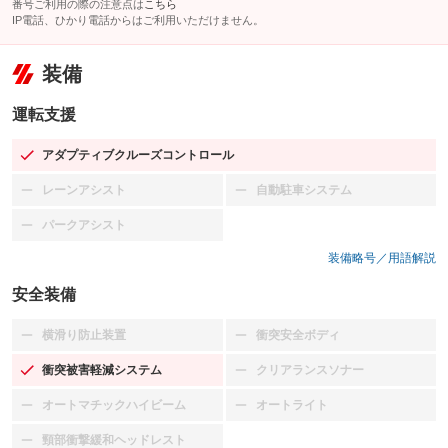
番号ご利用の際の注意点は
こちら
IP電話、ひかり電話からはご利用いただけません。
装備
運転支援
アダプティブクルーズコントロール
：装備あり
レーンアシスト
自動駐車システム
：装備なし
：装備なし
パークアシスト
：装備なし
装備略号／用語解説
安全装備
横滑り防止装置
衝突安全ボディ
：装備なし
：装備なし
衝突被害軽減システム
クリアランスソナー
：装備あり
：装備なし
オートマチックハイビーム
オートライト
：装備なし
：装備なし
頸部衝撃緩和ヘッドレスト
：装備なし