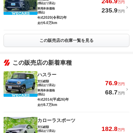
246.9
万円
(税込)(リ済込)
車両本体価格
235.9
万円
(税込)
2020(令和2)年
年式
6.0万km
走行
この販売店の在庫一覧を見る
この販売店の新着車種
ハスラー
支払総額
76.9
万円
(税込)(リ済込)
車両本体価格
68.7
万円
(税込)
2014(平成26)年
年式
8.7万km
走行
カローラスポーツ
支払総額
182.8
万円
(税込)(リ済込)