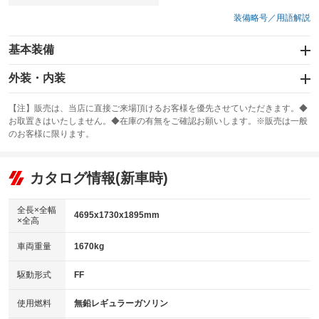
装備略号／用語解説
基本装備
エアバッグ
外装・内装
：装備なし
スライドドア：両面電動
カーナビ：TV&ナビ
：装備あり
：装備あり
【注】販売は、当店に直接ご来場頂けるお客様を優先させていただきます。◆
お取置きはいたしません。◆在庫の有無をご確認お願いします。※販売は一般
サンルーフ
ABS
TV：フルセグ
：装備なし
：装備なし
：装備あり
のお客様に限ります。
エアコン
Wエアコン
オーディオ
：装備なし
：装備なし
：装備なし
リフトアップ
パワーステアリング
カタログ情報(新車時)
ビジュアル：-／DVD再生
：装備なし
：装備なし
：装備あり
ダウンヒルアシストコントロール
アルミホイール：17インチ
：装備なし
：装備あり
全長×全幅
4695x1730x1895mm
×全高
パワーウィンドウ
盗難防止システム
革シート
ハーフレザーシート
：装備なし
：装備なし
：装備なし
：装備なし
車両重量
1670kg
アイドリングストップ
ドライブレコーダー
キーレス
LEDヘッドランプ
：装備なし
：装備あり
：装備なし
：装備あり
USB入力端子
Bluetooth接続
駆動形式
FF
HID(キセノンライト)
ポータブルナビ
：装備なし
：装備あり
：装備なし
：装備なし
100V電源
クリーンディーゼル
バックカメラ
ETC2.0
使用燃料
無鉛レギュラーガソリン
：装備なし
：装備なし
：装備なし
：装備あり