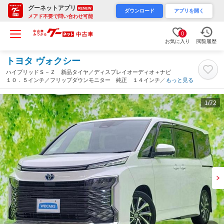
グーネットアプリ
RENEW
ダウンロード
アプリを開く
メアド不要で問い合わせ可能
0
お気に入り
閲覧履歴
トヨタ ヴォクシー
ハイブリッドＳ－Ｚ 新品タイヤ／ディスプレイオーディオ＋ナビ
１０．５インチ／フリップダウンモニター 純正 １４インチ／ト
もっと見る
ヨタセーフティセンス／両側電動スライドドア／シートヒーター
前席（高知県）
1
/72