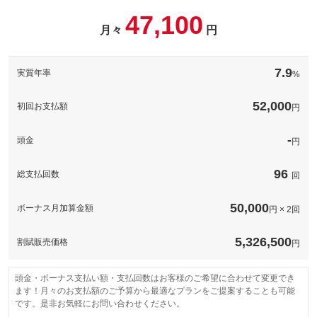
お車のボディーをガラス被膜でコーティングし高い撥水性と防汚
備考
－
47,100
性が持続！※表示価格は普通車ＬＬサイズの価格です。他サイズ
月々
円
パック内容
の価格については下記の通りです。軽自動車３９，９００円、普
通車５９，９００円
このパックの見積もり依頼（無料）
煽り運転などが心配な昨今、必須の装備となってきているドライ
ブレコーダー！工賃込みで表示の価格から装着可能です。※ご希
備考
－
7.9
実質年率
%
望の機種がある場合、追加費用がかかります。ご了承ください。
備考
－
52,000
このパックの見積もり依頼（無料）
初回お支払額
円
このパックの見積もり依頼（無料）
-
頭金
円
96
総支払回数
回
50,000
ボーナス月加算金額
円 × 2回
5,326,500
割賦販売価格
円
頭金・ボーナス支払い額・支払回数はお客様のご希望に合わせて変更でき
ます！月々のお支払額のご予算から最適なプランをご提案することも可能
です。是非お気軽にお問い合わせください。