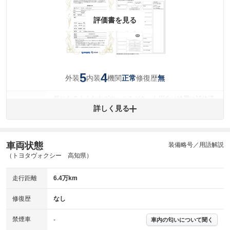
評価書を見る
5
4
外装
内装
機関
修復歴
正常
無
気になるようなキズやへこみがあった場合は綺麗に補修済
みですが、 小さなキズやヘコミが残っている場合もありま
詳しく見る
外装
す。
(車両外装)
キズ・へこみについて問い合わせる
内装
車両状態
装備略号／用語解説
気になる汚れ等が、部分的にあります。
(内装状態)
（トヨタヴォクシー 高知県）
主要機関に不具合はありません。
機関
走行距離
6.4万km
詳細は鑑定書をご確認ください。
修復歴
修復歴
なし
※グー鑑定は保証サービスではございません。購入時は必ず現車をご確認
禁煙車
下さい。
-
車内の匂いについて聞く
※実際にお渡しするコンディションチェックシートにつきましては、形式