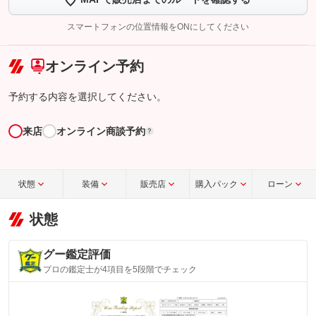
【STEP2】
トーク画面で
ボタンをタップして問い合わせを
完了してください。
スマートフォンの位置情報をONにしてください
こちら
オンライン予約
予約する内容を選択してください。
来店
オンライン商談予約
?
状態
装備
販売店
購入パック
ローン
状態
グー鑑定評価
プロの鑑定士が4項目を5段階でチェック