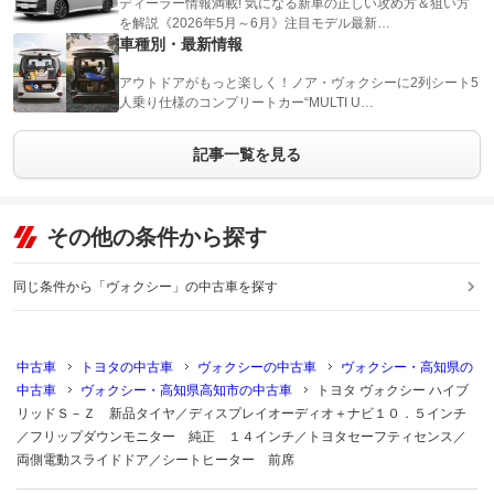
ディーラー情報満載! 気になる新車の正しい攻め方＆狙い方
を解説《2026年5月～6月》注目モデル最新…
車種別・最新情報
アウトドアがもっと楽しく！ノア・ヴォクシーに2列シート5
人乗り仕様のコンプリートカー“MULTI U…
記事一覧を見る
その他の条件から探す
同じ条件から「ヴォクシー」の中古車を探す
中古車
トヨタの中古車
ヴォクシーの中古車
ヴォクシー・高知県の
中古車
ヴォクシー・高知県高知市の中古車
トヨタ ヴォクシー ハイブ
リッドＳ－Ｚ 新品タイヤ／ディスプレイオーディオ＋ナビ１０．５インチ
／フリップダウンモニター 純正 １４インチ／トヨタセーフティセンス／
両側電動スライドドア／シートヒーター 前席