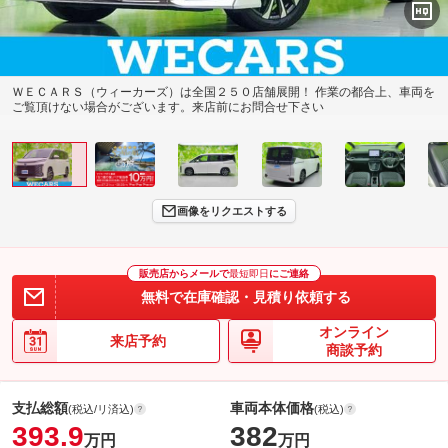
ＷＥＣＡＲＳ（ウィーカーズ）は全国２５０店舗展開！ 作業の都合上、車両を
ご覧頂けない場合がございます。来店前にお問合せ下さい
画像をリクエストする
販売店からメールで
最短即日
にご連絡
無料で在庫確認・見積り依頼する
オンライン
来店予約
商談予約
支払総額
車両本体価格
(税込/リ済込)
(税込)
393.9
382
万円
万円