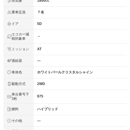
排気量
1800cc
乗車定員
７名
ドア
5D
エコカー減
－
税対象車
ミッション
AT
過給器
―
車体色
ホワイトパールクリスタルシャイン
駆動方式
2WD
車台番号下
975
3桁
燃料
ハイブリッド
その他
―