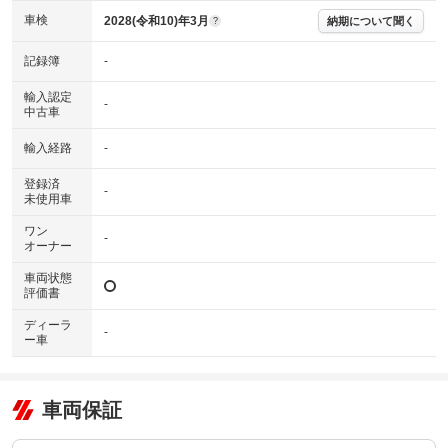
および表示項目が異なる場合がございます。
車検
2028(令和10)年3月
納期について聞く
?
※グー鑑定の評価はあくまでも記載している鑑定日の鑑定結果となりま
す。車両情報等の詳細は各販売店へお問い合わせ下さい。
記録簿
-
輸入認定
-
中古車
輸入経路
-
登録済
-
未使用車
ワン
-
オーナー
車両状態
評価書
ディーラ
-
ー車
車両保証