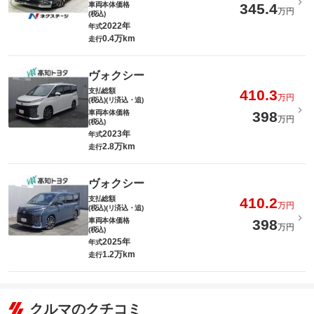
車両本体価格
345.4
万円
(税込)
2022年
年式
0.4万km
走行
ヴォクシー
支払総額
410.3
万円
(税込)(リ済込・追)
車両本体価格
398
万円
(税込)
2023年
年式
2.8万km
走行
ヴォクシー
支払総額
410.2
万円
(税込)(リ済込・追)
車両本体価格
398
万円
(税込)
2025年
年式
1.2万km
走行
クルマのクチコミ