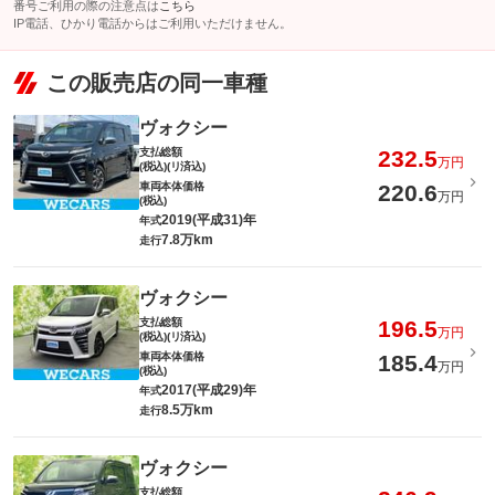
番号ご利用の際の注意点は
こちら
IP電話、ひかり電話からはご利用いただけません。
この販売店の同一車種
ヴォクシー
支払総額
232.5
万円
(税込)(リ済込)
車両本体価格
220.6
万円
(税込)
2019(平成31)年
年式
7.8万km
走行
ヴォクシー
支払総額
196.5
万円
(税込)(リ済込)
車両本体価格
185.4
万円
(税込)
2017(平成29)年
年式
8.5万km
走行
ヴォクシー
支払総額