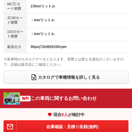
センターデフロック
エアロ
スマートキー
：装備なし
WLTCモ
：装備なし
：装備なし
23km/リットル
ード燃費
レンタカーアップ
展示・試乗車
ローダウン
ランフラットタイヤ
：装備なし
：装備なし
：装備なし
：装備なし
JC08モー
－km/リットル
ド燃費
電動格納ミラー
パワーシート
3列シート
：装備なし
：装備なし
：装備なし
10/15モー
装備略号／用語解説
－km/リットル
ベンチシート
フルフラットシート
ド燃費
：装備なし
：装備なし
チップアップシート
オットマン
：装備なし
：装備なし
最高出力
98ps(72kW)/5200rpm
電動格納サードシート
シートヒーター
：装備なし
：装備あり
※新車時のカタログデータとなります。実際とは異なる場合がございますの
で、詳細は販売店にご確認ください。
ウォークスルー
後席モニター
：装備なし
：装備あり
電動リアゲート
フロントカメラ
カタログで車種情報を詳しく見る
：装備なし
：装備なし
シートエアコン
全周囲カメラ
：装備なし
：装備あり
サイドカメラ
ルーフレール
この車両に関するお問い合わせ
：装備なし
無料
：装備なし
エアサスペンション
ヘッドライトウォッシャー
：装備なし
：装備なし
現在
0
人
が検討中
装備略号／用語解説
在庫確認・見積り依頼(無料)