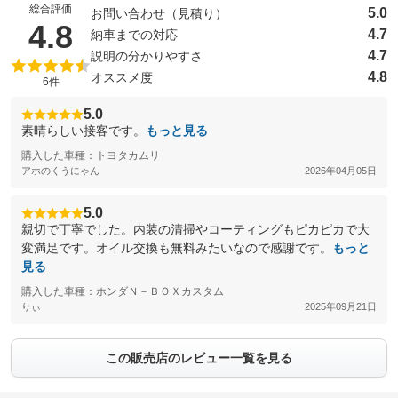
総合評価
5.0
お問い合わせ（見積り）
（5点満点中）
4.8
4.7
納車までの対応
4.7
説明の分かりやすさ
4.8
オススメ度
6件
5.0
素晴らしい接客です。
もっと見る
購入した車種：トヨタカムリ
アホのくうにゃん
2026年04月05日
5.0
親切で丁寧でした。内装の清掃やコーティングもピカピカで大
変満足です。オイル交換も無料みたいなので感謝です。
もっと
見る
購入した車種：ホンダＮ－ＢＯＸカスタム
りぃ
2025年09月21日
この販売店のレビュー一覧を見る