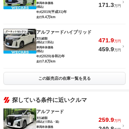
車両本体価格
171.3
万円
(税込)
2019(平成31)年
年式
9.4万km
走行
アルファードハイブリッド
グーネットセレクト
支払総額
471.9
万円
(税込)(リ済込)
車両本体価格
459.9
万円
(税込)
2020(令和2)年
年式
7.8万km
走行
この販売店の在庫一覧を見る
探している条件に近いクルマ
アルファード
支払総額
259.9
万円
(税込)(リ済込・追)
車両本体価格
240.8