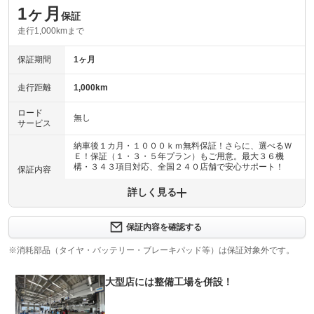
1ヶ月
保証
走行1,000kmまで
保証期間
1ヶ月
走行距離
1,000km
ロード
無し
サービス
納車後１カ月・１０００ｋｍ無料保証！さらに、選べるＷ
Ｅ！保証（１・３・５年プラン）もご用意。最大３６機
構・３４３項目対応、全国２４０店舗で安心サポート！
保証内容
詳しく見る
保証内容について問い合わせる
納車後１ヶ月・１０００ｋｍ以内は３６機構・３４３項目
保証項目
を保証いたします。詳しくは販売店までお問い合わせ下さ
保証内容を確認する
い。
※消耗部品（タイヤ・バッテリー・ブレーキパッド等）は保証対象外です。
修理回数
無制限
大型店には整備工場を併設！
車両本体価格
上限金額
車両本体価格の５０％まで