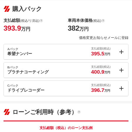
購入パック
支払総額
車両本体価格
(税込/リ済込)
(税込)
393.9
382
万円
万円
価格変更お知らせメールに登録
支払総額(税込)
Aパック
395.5
希望ナンバー
万円
内：オプシ
1.6
ョン価格
支払総額(税込)
Bパック
万円
400.9
(税込)
プラチナコーティング
万円
車両本体価
382
万円
内：オプシ
格
7
ョン価格
支払総額(税込)
Cパック
万円
396.7
(税込)
ドライブレコーダー
万円
車両本体価
382
万円
内：オプシ
格
2.8
ョン価格
万円
(税込)
パック内容
ローンご利用時（参考）
車両本体価
382
万円
ナンバープレートの番号を好きな番号に設定することができま
格
す！※一部取得出来ないナンバーもございます。※人気の数字等
は抽選になることがございます。
支払総額（税込）のローン支払例
パック内容