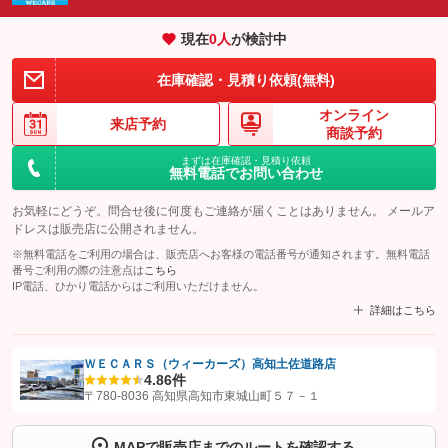
現在
0
人
が検討中
在庫確認・見積り依頼(無料)
オンライン
来店予約
商談予約
まずは在庫確認・見積り依頼
無料電話でお問い合わせ
お気軽にどうぞ。問合せ後に何度もご連絡が届くことはありません。 メールア
ドレスは販売店に公開されません。
※無料電話をご利用の場合は、販売店へお客様の電話番号が通知されます。無料電話
番号ご利用の際の注意点は
こちら
IP電話、ひかり電話からはご利用いただけません。
詳細はこちら
ＷＥＣＡＲＳ（ウィーカーズ）高知土佐道路店
4.8
6件
【STEP1】
認証画面でグーネットを友だち追加してから「許可する」ボタンを押
〒780-8036 高知県高知市東城山町５７－１
します
MAPで販売店までのルートを確認する