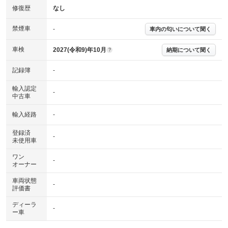
修復歴
なし
禁煙車
-
車内の匂いについて聞く
車検
2027(令和9)年10月
納期について聞く
?
記録簿
-
輸入認定
-
中古車
輸入経路
-
登録済
-
未使用車
ワン
-
オーナー
車両状態
-
評価書
ディーラ
-
ー車