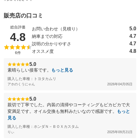
販売店の口コミ
総合評価
5.0
お問い合わせ（見積り）
（5点満点中）
4.8
4.7
納車までの対応
4.7
説明の分かりやすさ
4.8
オススメ度
6件
5.0
素晴らしい接客です。
もっと見る
購入した車種：トヨタカムリ
アホのくうにゃん
2026年04月05日
5.0
親切で丁寧でした。内装の清掃やコーティングもピカピカで大
変満足です。オイル交換も無料みたいなので感謝です。
もっと
見る
購入した車種：ホンダＮ－ＢＯＸカスタム
りぃ
2025年09月21日