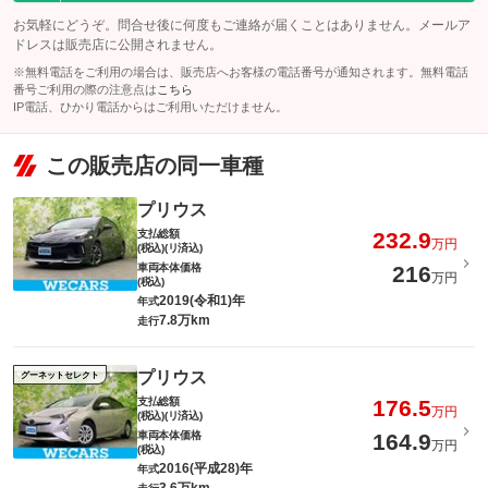
お気軽にどうぞ。問合せ後に何度もご連絡が届くことはありません。メールア
ドレスは販売店に公開されません。
※無料電話をご利用の場合は、販売店へお客様の電話番号が通知されます。無料電話
番号ご利用の際の注意点は
こちら
IP電話、ひかり電話からはご利用いただけません。
この販売店の同一車種
プリウス
支払総額
232.9
万円
(税込)(リ済込)
車両本体価格
216
万円
(税込)
2019(令和1)年
年式
7.8万km
走行
プリウス
グーネットセレクト
支払総額
176.5
万円
(税込)(リ済込)
車両本体価格
164.9
万円
(税込)
2016(平成28)年
年式