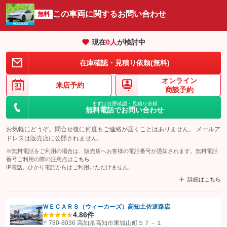
この車両に関するお問い合わせ
無料
現在
0
人
が検討中
在庫確認・見積り依頼(無料)
オンライン
来店予約
商談予約
まずは在庫確認・見積り依頼
無料電話でお問い合わせ
お気軽にどうぞ。問合せ後に何度もご連絡が届くことはありません。 メールア
ドレスは販売店に公開されません。
※無料電話をご利用の場合は、販売店へお客様の電話番号が通知されます。無料電話
番号ご利用の際の注意点は
こちら
IP電話、ひかり電話からはご利用いただけません。
詳細はこちら
ＷＥＣＡＲＳ（ウィーカーズ）高知土佐道路店
4.8
6件
【STEP1】
認証画面でグーネットを友だち追加してから「許可する」ボタンを押
〒780-8036 高知県高知市東城山町５７－１