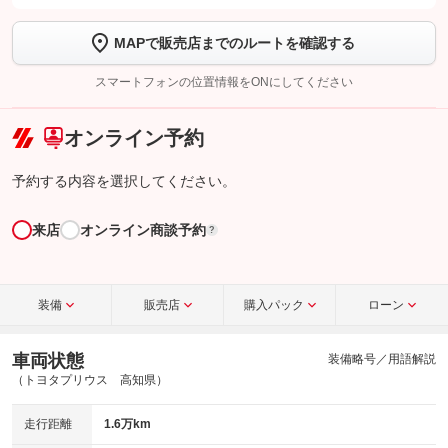
します
MAPで販売店までのルートを確認する
【STEP2】
トーク画面で
ボタンをタップして問い合わせを
完了してください。
スマートフォンの位置情報をONにしてください
こちら
オンライン予約
予約する内容を選択してください。
来店
オンライン商談予約
?
装備
販売店
購入パック
ローン
車両状態
装備略号／用語解説
（トヨタプリウス 高知県）
走行距離
1.6万km