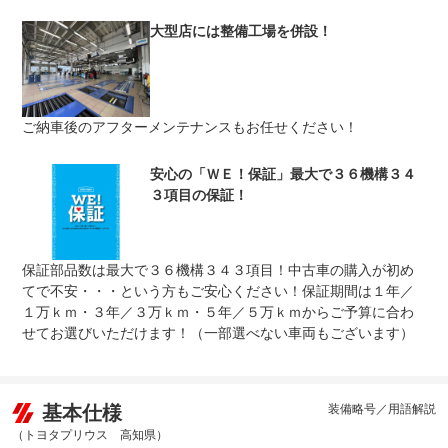
修理回数
無制限
大型店には整備工場を併設！
車両本体価格
上限金額
車両本体価格の５０％まで
免責金
無し
ご納車後のアフターメンテナンスもお任せください！
保証修理
全国のＷＥＣＡＲＳで修理受付可能です。詳細はスタッフ
受付先
までお気軽にお問い合わせ下さい。
整備付 法定12ヶ月または法定24ヶ月点検整備付
安心の「ＷＥ！保証」最大で３６機構３４
法定整備
※車検なし・車検整備付の場合は法定24ヶ月点検整備付
３項目の保証！
※商用車は6ヶ月または12ヶ月点検整備付
法定整備
ご契約からご納車までの間に法定点検を実施致します。支
について
払総額に整備代金が含まれ点検記録簿を発行致します。
保証部品数は最大で３６機構３４３項目！中古車の購入が初め
てで不安・・・という方もご安心ください！保証期間は１年／
１万ｋｍ・３年／３万ｋｍ・５年／５万ｋｍからご予算に合わ
せてお選びいただけます！（一部選べない車両もございます）
基本仕様
装備略号／用語解説
（トヨタプリウス 高知県）