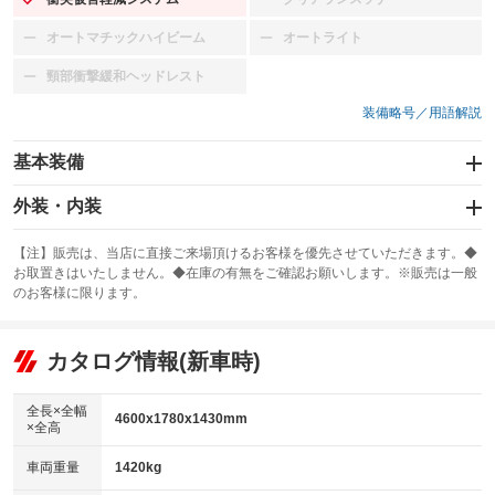
：装備あり
：装備なし
オートマチックハイビーム
オートライト
：装備なし
：装備なし
頸部衝撃緩和ヘッドレスト
：装備なし
装備略号／用語解説
基本装備
エアバッグ
外装・内装
：装備なし
スライドドア
カーナビ：メモリーナビ他
：装備なし
：装備あり
【注】販売は、当店に直接ご来場頂けるお客様を優先させていただきます。◆
お取置きはいたしません。◆在庫の有無をご確認お願いします。※販売は一般
サンルーフ
ABS
TV：フルセグ
：装備あり
：装備なし
：装備あり
のお客様に限ります。
エアコン
Wエアコン
オーディオ
：装備なし
：装備なし
：装備なし
リフトアップ
パワーステアリング
カタログ情報(新車時)
ビジュアル
：装備なし
：装備なし
：装備なし
ダウンヒルアシストコントロール
アルミホイール：19インチ
：装備なし
：装備あり
全長×全幅
4600x1780x1430mm
×全高
パワーウィンドウ
盗難防止システム
革シート
ハーフレザーシート
：装備なし
：装備なし
：装備なし
：装備なし
車両重量
1420kg
アイドリングストップ
ドライブレコーダー
キーレス
LEDヘッドランプ
：装備なし
：装備なし
：装備なし
：装備あり