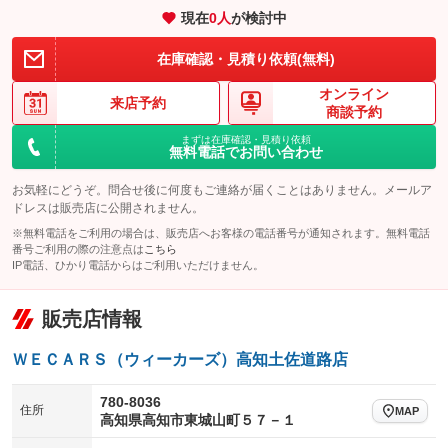
現在
0
人
が検討中
装備略号／用語解説
在庫確認・見積り依頼(無料)
オンライン
来店予約
商談予約
まずは在庫確認・見積り依頼
無料電話でお問い合わせ
お気軽にどうぞ。問合せ後に何度もご連絡が届くことはありません。メールア
ドレスは販売店に公開されません。
※無料電話をご利用の場合は、販売店へお客様の電話番号が通知されます。無料電話
番号ご利用の際の注意点は
こちら
IP電話、ひかり電話からはご利用いただけません。
販売店情報
ＷＥＣＡＲＳ（ウィーカーズ）高知土佐道路店
780-8036
住所
MAP
高知県高知市東城山町５７－１