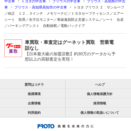
中古車
トヨタの中古車
プリウスの中古車
プリウス・高知県の中古
車
プリウス・高知県高知市の中古車
トヨタ プリウス Ｚ サンルーフ
／純正 １２．３インチ メモリーナビ／トヨタセーフティセンス／エアー
シート 前席／全方位モニター／車線逸脱防止支援システム／シート 合皮
／パーキングアシスト 自動操舵／電動バックドア
車買取・車査定はグーネット買取 営業電
話なし
【日本最大級の加盟店数】約30万のデータから予
想以上の高額査定を実現！
質問はコチラ
ヘルプ
推奨環境
個人情報保護方針
企業情報
採用情報
利用規約
個人情報の取扱いについて