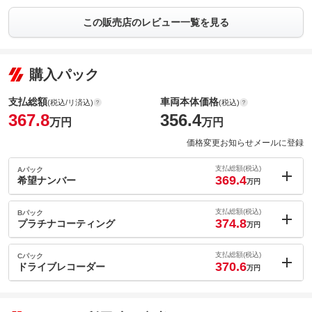
この販売店のレビュー一覧を見る
購入パック
支払総額
車両本体価格
(税込/リ済込)
(税込)
367.8
356.4
万円
万円
価格変更お知らせメールに登録
支払総額(税込)
Aパック
369.4
希望ナンバー
万円
内：オプシ
1.6
ョン価格
支払総額(税込)
Bパック
万円
374.8
(税込)
プラチナコーティング
万円
車両本体価
356.4
万円
内：オプシ
格
7
ョン価格
支払総額(税込)
Cパック
万円
370.6
(税込)
ドライブレコーダー
万円
車両本体価
356.4
万円
内：オプシ
格
2.8
ョン価格
万円
(税込)
パック内容