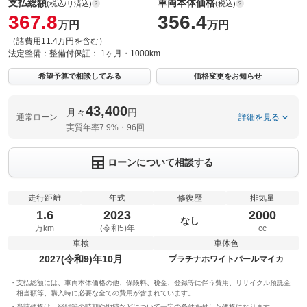
支払総額
車両本体価格
(税込/リ済込)
(税込)
367.8
356.4
万円
万円
（諸費用11.4万円を含む）
法定整備：
整備付
保証：
1ヶ月・1000km
希望予算で相談してみる
価格変更をお知らせ
43,400
月々
円
通常ローン
詳細を見る
実質年率7.9%・96回
ローンについて相談する
走行距離
年式
修復歴
排気量
1.6
2023
2000
なし
万km
(令和5)年
cc
車検
車体色
2027(令和9)年10月
プラチナホワイトパールマイカ
支払総額には、車両本体価格の他、保険料、税金、登録等に伴う費用、リサイクル預託金
相当額等、購入時に必要な全ての費用が含まれています。
当該価格は、登録等の時期や地域などについて一定の条件を付した価格になります。