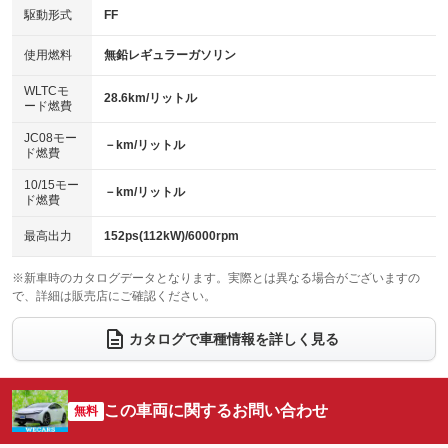
USB入力端子
Bluetooth接続
駆動形式
FF
HID(キセノンライト)
ポータブルナビ
：装備なし
：装備あり
：装備なし
：装備なし
100V電源
クリーンディーゼル
バックカメラ
ETC
使用燃料
無鉛レギュラーガソリン
：装備なし
：装備なし
：装備なし
：装備あり
センターデフロック
エアロ
スマートキー
：装備なし
WLTCモ
：装備なし
：装備なし
28.6km/リットル
ード燃費
レンタカーアップ
展示・試乗車
ローダウン
ランフラットタイヤ
：装備なし
：装備なし
：装備なし
：装備なし
JC08モー
－km/リットル
ド燃費
電動格納ミラー
パワーシート
3列シート
：装備なし
：装備あり
：装備なし
10/15モー
装備略号／用語解説
－km/リットル
ベンチシート
フルフラットシート
ド燃費
：装備なし
：装備なし
チップアップシート
オットマン
：装備なし
：装備なし
最高出力
152ps(112kW)/6000rpm
電動格納サードシート
シートヒーター
：装備なし
：装備あり
※新車時のカタログデータとなります。実際とは異なる場合がございますの
で、詳細は販売店にご確認ください。
ウォークスルー
後席モニター
：装備なし
：装備なし
電動リアゲート
フロントカメラ
カタログで車種情報を詳しく見る
：装備あり
：装備なし
シートエアコン
全周囲カメラ
：装備あり
：装備あり
サイドカメラ
ルーフレール
この車両に関するお問い合わせ
：装備なし
無料
：装備なし
エアサスペンション
ヘッドライトウォッシャー
：装備なし
：装備なし