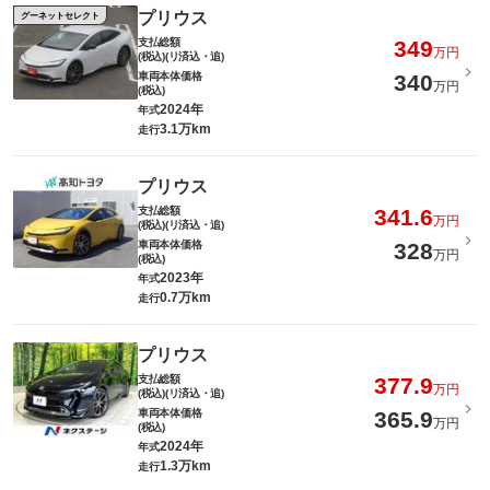
プリウス
グーネットセレクト
支払総額
349
万円
(税込)(リ済込・追)
車両本体価格
340
万円
(税込)
2024年
年式
3.1万km
走行
プリウス
支払総額
341.6
万円
(税込)(リ済込・追)
車両本体価格
328
万円
(税込)
2023年
年式
0.7万km
走行
プリウス
支払総額
377.9
万円
(税込)(リ済込・追)
車両本体価格
365.9
万円
(税込)
2024年
年式
1.3万km
走行