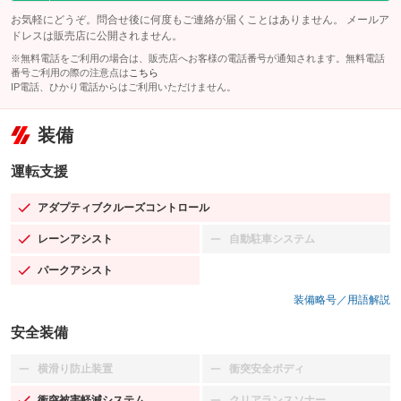
お気軽にどうぞ。問合せ後に何度もご連絡が届くことはありません。 メールア
ドレスは販売店に公開されません。
※無料電話をご利用の場合は、販売店へお客様の電話番号が通知されます。無料電話
番号ご利用の際の注意点は
こちら
IP電話、ひかり電話からはご利用いただけません。
装備
運転支援
アダプティブクルーズコントロール
：装備あり
レーンアシスト
自動駐車システム
：装備あり
：装備なし
パークアシスト
：装備あり
装備略号／用語解説
安全装備
横滑り防止装置
衝突安全ボディ
：装備なし
：装備なし
衝突被害軽減システム
クリアランスソナー