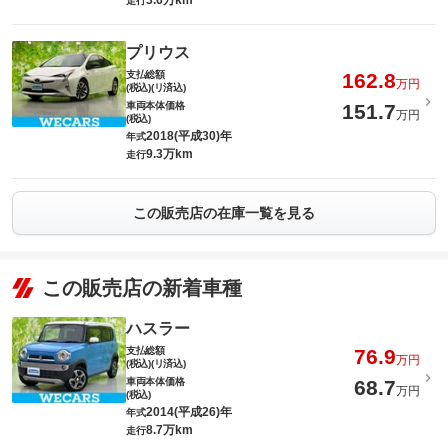
3.6万km
走行
プリウス
支払総額
162.8
万円
(税込)(リ済込)
車両本体価格
151.7
万円
(税込)
2018(平成30)年
年式
9.3万km
走行
この販売店の在庫一覧を見る
この販売店の新着車種
ハスラー
支払総額
76.9
万円
(税込)(リ済込)
車両本体価格
68.7
万円
(税込)
2014(平成26)年
年式
8.7万km
走行