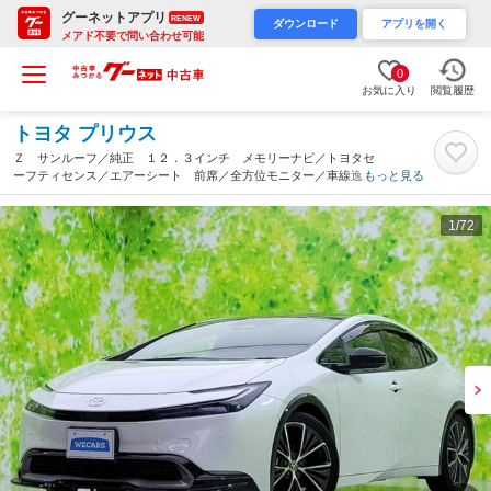
グーネットアプリ
RENEW
ダウンロード
アプリを開く
メアド不要で問い合わせ可能
0
お気に入り
閲覧履歴
トヨタ プリウス
Ｚ サンルーフ／純正 １２．３インチ メモリーナビ／トヨタセ
ーフティセンス／エアーシート 前席／全方位モニター／車線逸脱
もっと見る
防止支援システム／シート 合皮／パーキングアシスト 自動操舵
／電動バックドア（高知県）
1
/72