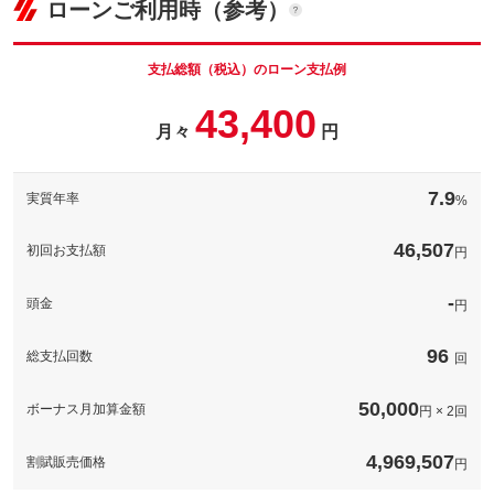
ローンご利用時（参考）
車両本体価
356.4
万円
ナンバープレートの番号を好きな番号に設定することができま
格
す！※一部取得出来ないナンバーもございます。※人気の数字等
は抽選になることがございます。
支払総額（税込）のローン支払例
パック内容
お車のボディーをガラス被膜でコーティングし高い撥水性と防汚
備考
－
43,400
性が持続！※表示価格は普通車ＬＬサイズの価格です。他サイズ
月々
円
パック内容
の価格については下記の通りです。軽自動車３９，９００円、普
通車５９，９００円
このパックの見積もり依頼（無料）
煽り運転などが心配な昨今、必須の装備となってきているドライ
ブレコーダー！工賃込みで表示の価格から装着可能です。※ご希
備考
－
7.9
実質年率
%
望の機種がある場合、追加費用がかかります。ご了承ください。
備考
－
46,507
このパックの見積もり依頼（無料）
初回お支払額
円
このパックの見積もり依頼（無料）
-
頭金
円
96
総支払回数
回
50,000
ボーナス月加算金額
円 × 2回
4,969,507
割賦販売価格
円