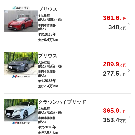
プリウス
支払総額
361.6
万円
(税込)(リ済込・追)
車両本体価格
348
万円
(税込)
2023年
年式
0.4万km
走行
プリウス
支払総額
289.9
万円
(税込)(リ済込・追)
車両本体価格
277.5
万円
(税込)
2023年
年式
2.4万km
走行
クラウンハイブリッド
支払総額
365.9
万円
(税込)(リ済込・追)
車両本体価格
353.4
万円
(税込)
2018年
年式
7.9万km
走行