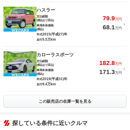
ハスラー
支払総額
79.9
万円
(税込)(リ済込)
車両本体価格
68.1
万円
(税込)
2015(平成27)年
年式
5.5万km
走行
カローラスポーツ
支払総額
182.8
万円
(税込)(リ済込)
車両本体価格
171.3
万円
(税込)
2019(平成31)年
年式
9.4万km
走行
この販売店の在庫一覧を見る
探している条件に近いクルマ