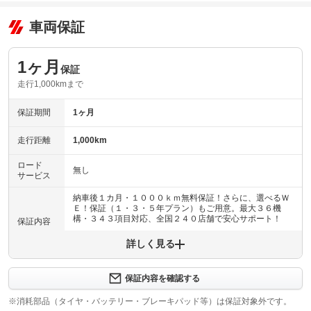
車両保証
1ヶ月
保証
走行1,000kmまで
保証期間
1ヶ月
走行距離
1,000km
ロード
無し
サービス
納車後１カ月・１０００ｋｍ無料保証！さらに、選べるＷ
Ｅ！保証（１・３・５年プラン）もご用意。最大３６機
構・３４３項目対応、全国２４０店舗で安心サポート！
保証内容
詳しく見る
保証内容について問い合わせる
納車後１ヶ月・１０００ｋｍ以内は３６機構・３４３項目
保証項目
を保証いたします。詳しくは販売店までお問い合わせ下さ
保証内容を確認する
い。
※消耗部品（タイヤ・バッテリー・ブレーキパッド等）は保証対象外です。