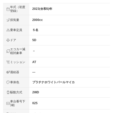
年式（初度
2023(令和5)年
登録）
排気量
2000cc
乗車定員
５名
ドア
5D
エコカー減
－
税対象車
ミッション
AT
過給器
―
車体色
プラチナホワイトパールマイカ
駆動方式
2WD
車台番号下
025
3桁