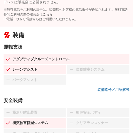
ドレスは販売店に公開されません。
※無料電話をご利用の場合は、販売店へお客様の電話番号が通知されます。無料電話
番号ご利用の際の注意点は
こちら
IP電話、ひかり電話からはご利用いただけません。
装備
運転支援
アダプティブクルーズコントロール
：装備あり
レーンアシスト
自動駐車システム
：装備あり
：装備なし
パークアシスト
：装備なし
装備略号／用語解説
安全装備
横滑り防止装置
衝突安全ボディ
：装備なし
：装備なし
衝突被害軽減システム
クリアランスソナー
：装備あり
：装備なし