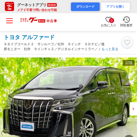
グーネットアプリ
RENEW
ダウンロード
アプリを開く
メアド不要で問い合わせ可能
0
お気に入り
閲覧履歴
トヨタ アルファード
Ｓタイプゴールド２ サンルーフ／社外 ９インチ ＳＤナビ／後
席モニター 社外 ９インチｘ２／デジタルインナーミラー／トヨ
もっと見る
タセーフティセンス／両側電動スライドドア／車線逸脱防止支援シ
ステム／電動バックドア（高知県）
1
/76