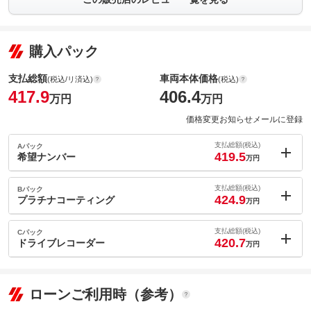
購入パック
支払総額
車両本体価格
(税込/リ済込)
(税込)
417.9
406.4
万円
万円
価格変更お知らせメールに登録
支払総額(税込)
Aパック
419.5
希望ナンバー
万円
内：オプシ
1.6
ョン価格
支払総額(税込)
Bパック
万円
424.9
(税込)
プラチナコーティング
万円
車両本体価
406.4
万円
内：オプシ
格
7
ョン価格
支払総額(税込)
Cパック
万円
420.7
(税込)
ドライブレコーダー
万円
車両本体価
406.4
万円
内：オプシ
格
2.8
ョン価格
万円
(税込)
パック内容
ローンご利用時（参考）
車両本体価
406.4
万円
ナンバープレートの番号を好きな番号に設定することができま
格