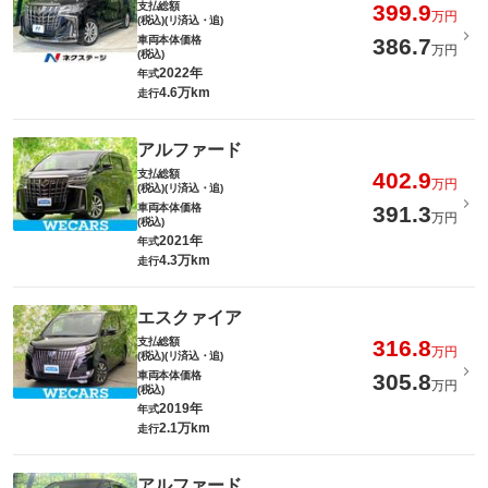
支払総額
399.9
万円
(税込)(リ済込・追)
車両本体価格
386.7
万円
(税込)
2022年
年式
4.6万km
走行
アルファード
支払総額
402.9
万円
(税込)(リ済込・追)
車両本体価格
391.3
万円
(税込)
2021年
年式
4.3万km
走行
エスクァイア
支払総額
316.8
万円
(税込)(リ済込・追)
車両本体価格
305.8
万円
(税込)
2019年
年式
2.1万km
走行
アルファード