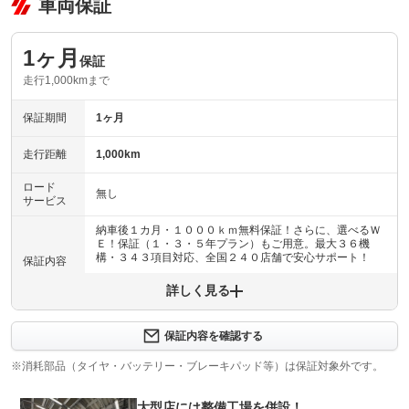
車両保証
1ヶ月
保証
走行1,000kmまで
保証期間
1ヶ月
走行距離
1,000km
ロード
無し
サービス
納車後１カ月・１０００ｋｍ無料保証！さらに、選べるＷ
Ｅ！保証（１・３・５年プラン）もご用意。最大３６機
構・３４３項目対応、全国２４０店舗で安心サポート！
保証内容
詳しく見る
保証内容について問い合わせる
納車後１ヶ月・１０００ｋｍ以内は３６機構・３４３項目
保証項目
を保証いたします。詳しくは販売店までお問い合わせ下さ
保証内容を確認する
い。
※消耗部品（タイヤ・バッテリー・ブレーキパッド等）は保証対象外です。
修理回数
無制限
大型店には整備工場を併設！