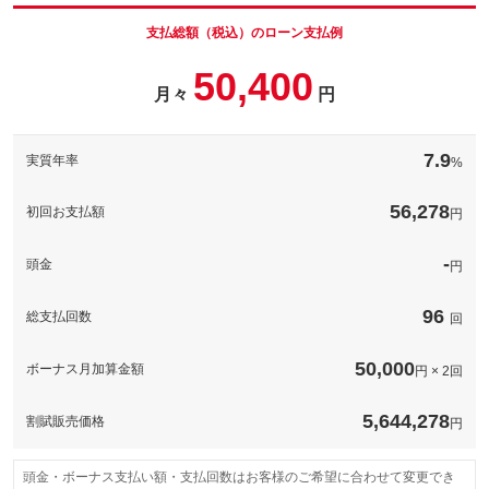
す！※一部取得出来ないナンバーもございます。※人気の数字等
は抽選になることがございます。
支払総額（税込）のローン支払例
パック内容
お車のボディーをガラス被膜でコーティングし高い撥水性と防汚
備考
－
50,400
性が持続！※表示価格は普通車ＬＬサイズの価格です。他サイズ
月々
円
パック内容
の価格については下記の通りです。軽自動車３９，９００円、普
通車５９，９００円
このパックの見積もり依頼（無料）
煽り運転などが心配な昨今、必須の装備となってきているドライ
ブレコーダー！工賃込みで表示の価格から装着可能です。※ご希
備考
－
7.9
実質年率
%
望の機種がある場合、追加費用がかかります。ご了承ください。
備考
－
56,278
このパックの見積もり依頼（無料）
初回お支払額
円
このパックの見積もり依頼（無料）
-
頭金
円
96
総支払回数
回
50,000
ボーナス月加算金額
円 × 2回
5,644,278
割賦販売価格
円
頭金・ボーナス支払い額・支払回数はお客様のご希望に合わせて変更でき