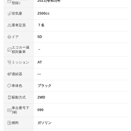
2021(令和3)年
登録）
排気量
2500cc
乗車定員
７名
ドア
5D
エコカー減
－
税対象車
ミッション
AT
過給器
―
車体色
ブラック
駆動方式
2WD
車台番号下
090
3桁
燃料
ガソリン