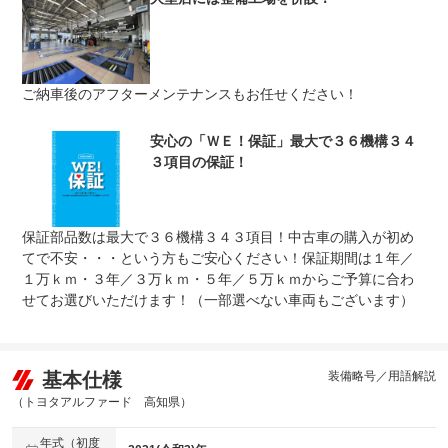
車両本体価格
上限金額
車両本体価格の５０％まで
免責金
無し
ご納車後のアフターメンテナンスもお任せください！
保証修理
全国のＷＥＣＡＲＳで修理受付可能です。詳細はスタッフ
受付先
までお気軽にお問い合わせ下さい。
整備付 法定12ヶ月または法定24ヶ月点検整備付
安心の「ＷＥ！保証」最大で３６機構３４
法定整備
※車検なし・車検整備付の場合は法定24ヶ月点検整備付
３項目の保証！
※商用車は6ヶ月または12ヶ月点検整備付
法定整備
ご契約からご納車までの間に法定点検を実施致します。支
について
払総額に整備代金が含まれ点検記録簿を発行致します。
保証部品数は最大で３６機構３４３項目！中古車の購入が初め
てで不安・・・という方もご安心ください！保証期間は１年／
１万ｋｍ・３年／３万ｋｍ・５年／５万ｋｍからご予算に合わ
せてお選びいただけます！（一部選べない車両もございます）
基本仕様
装備略号／用語解説
（トヨタアルファード 高知県）
年式（初度