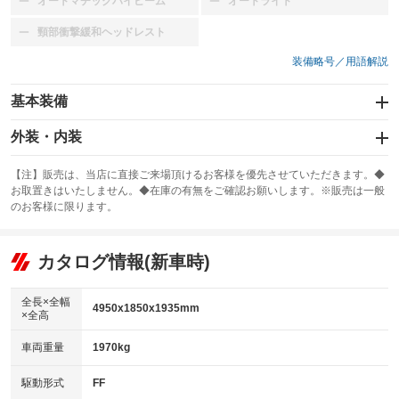
オートマチックハイビーム
オートライト
：装備なし
：装備なし
頸部衝撃緩和ヘッドレスト
：装備なし
装備略号／用語解説
基本装備
エアバッグ
外装・内装
：装備なし
スライドドア：両面電動
カーナビ：SDナビ
：装備あり
：装備あり
【注】販売は、当店に直接ご来場頂けるお客様を優先させていただきます。◆
お取置きはいたしません。◆在庫の有無をご確認お願いします。※販売は一般
サンルーフ
ABS
TV：フルセグ
：装備あり
：装備なし
：装備あり
のお客様に限ります。
エアコン
Wエアコン
オーディオ
：装備なし
：装備なし
：装備なし
リフトアップ
パワーステアリング
カタログ情報(新車時)
ビジュアル：-／DVD再生
：装備なし
：装備なし
：装備あり
ダウンヒルアシストコントロール
アルミホイール：18インチ
：装備なし
：装備あり
全長×全幅
4950x1850x1935mm
×全高
パワーウィンドウ
盗難防止システム
革シート
ハーフレザーシート
：装備なし
：装備なし
：装備なし
：装備なし
車両重量
1970kg
アイドリングストップ
ドライブレコーダー
キーレス
LEDヘッドランプ
：装備なし
：装備なし
：装備なし
：装備あり
USB入力端子
Bluetooth接続
駆動形式
FF
HID(キセノンライト)
ポータブルナビ
：装備なし
：装備あり
：装備なし
：装備なし