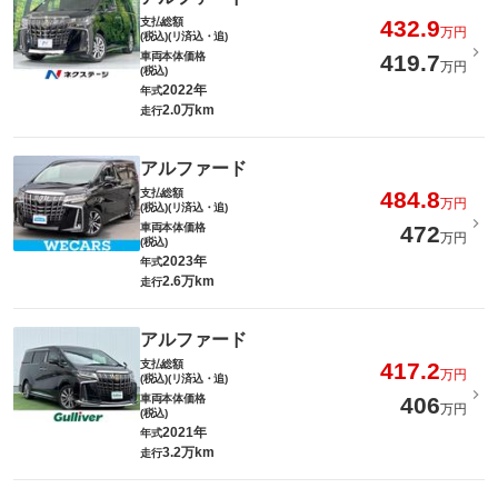
支払総額
432.9
万円
(税込)(リ済込・追)
車両本体価格
419.7
万円
(税込)
2022年
年式
2.0万km
走行
アルファード
支払総額
484.8
万円
(税込)(リ済込・追)
車両本体価格
472
万円
(税込)
2023年
年式
2.6万km
走行
アルファード
支払総額
417.2
万円
(税込)(リ済込・追)
車両本体価格
406
万円
(税込)
2021年
年式
3.2万km
走行