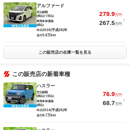
アルファード
支払総額
279.9
万円
(税込)(リ済込)
車両本体価格
267.5
万円
(税込)
2016(平成28)年
年式
5.9万km
走行
この販売店の在庫一覧を見る
この販売店の新着車種
ハスラー
支払総額
76.9
万円
(税込)(リ済込)
車両本体価格
68.7
万円
(税込)
2014(平成26)年
年式
8.7万km
走行