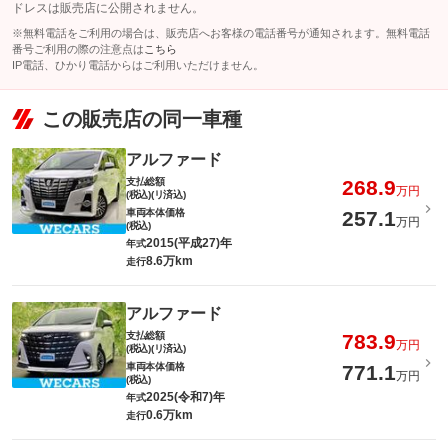
ドレスは販売店に公開されません。
※無料電話をご利用の場合は、販売店へお客様の電話番号が通知されます。無料電話
番号ご利用の際の注意点は
こちら
IP電話、ひかり電話からはご利用いただけません。
この販売店の同一車種
アルファード
支払総額
268.9
万円
(税込)(リ済込)
車両本体価格
257.1
万円
(税込)
2015(平成27)年
年式
8.6万km
走行
アルファード
支払総額
783.9
万円
(税込)(リ済込)
車両本体価格
771.1
万円
(税込)
2025(令和7)年
年式
0.6万km
走行