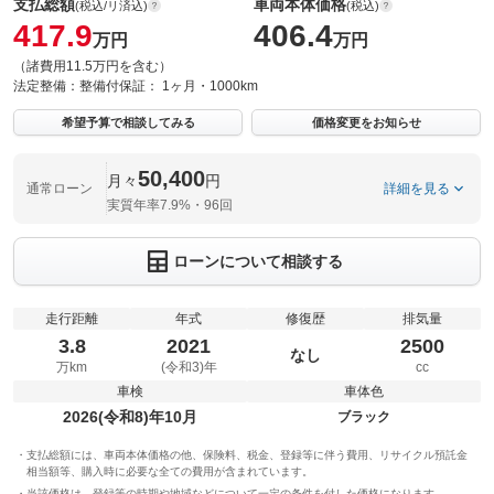
支払総額
車両本体価格
(税込/リ済込)
(税込)
417.9
406.4
万円
万円
（諸費用11.5万円を含む）
法定整備：
整備付
保証：
1ヶ月・1000km
希望予算で相談してみる
価格変更をお知らせ
50,400
月々
円
通常ローン
詳細を見る
実質年率7.9%・96回
ローンについて相談する
走行距離
年式
修復歴
排気量
3.8
2021
2500
なし
万km
(令和3)年
cc
車検
車体色
2026(令和8)年10月
ブラック
支払総額には、車両本体価格の他、保険料、税金、登録等に伴う費用、リサイクル預託金
相当額等、購入時に必要な全ての費用が含まれています。
当該価格は、登録等の時期や地域などについて一定の条件を付した価格になります。