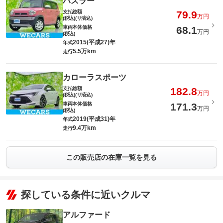
ハスラー
支払総額
79.9
万円
(税込)(リ済込)
車両本体価格
68.1
万円
(税込)
2015(平成27)年
年式
5.5万km
走行
カローラスポーツ
支払総額
182.8
万円
(税込)(リ済込)
車両本体価格
171.3
万円
(税込)
2019(平成31)年
年式
9.4万km
走行
この販売店の在庫一覧を見る
探している条件に近いクルマ
アルファード