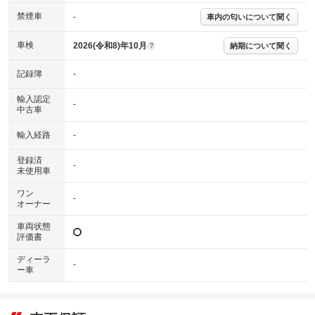
下さい。
禁煙車
-
車内の匂いについて聞く
※実際にお渡しするコンディションチェックシートにつきましては、形式
および表示項目が異なる場合がございます。
※グー鑑定の評価はあくまでも記載している鑑定日の鑑定結果となりま
車検
2026(令和8)年10月
納期について聞く
?
す。車両情報等の詳細は各販売店へお問い合わせ下さい。
記録簿
-
輸入認定
-
中古車
輸入経路
-
登録済
-
未使用車
ワン
-
オーナー
車両状態
評価書
ディーラ
-
ー車