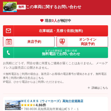
この車両に関するお問い合わせ
無料
現在
0
人
が検討中
在庫確認・見積り依頼(無料)
オンライン
来店予約
商談予約
まずは在庫確認・見積り依頼
無料電話でお問い合わせ
お気軽にどうぞ。問合せ後に何度もご連絡が届くことはありません。 メールア
ドレスは販売店に公開されません。
※無料電話をご利用の場合は、販売店へお客様の電話番号が通知されます。無料電話
番号ご利用の際の注意点は
こちら
IP電話、ひかり電話からはご利用いただけません。
詳細はこちら
ＷＥＣＡＲＳ（ウィーカーズ）高知土佐道路店
4.8
6件
【STEP1】
認証画面でグーネットを友だち追加してから「許可する」ボタンを押
〒780-8036 高知県高知市東城山町５７－１