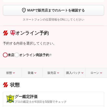
します
MAPで販売店までのルートを確認する
【STEP2】
トーク画面で
ボタンをタップして問い合わせを
完了してください。
スマートフォンの位置情報をONにしてください
こちら
オンライン予約
予約する内容を選択してください。
来店
オンライン商談予約
?
状態
装備
販売店
購入パック
ローン
状態
グー鑑定評価
プロの鑑定士が4項目を5段階でチェック