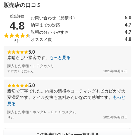
販売店の口コミ
総合評価
5.0
お問い合わせ（見積り）
（5点満点中）
4.8
4.7
納車までの対応
4.7
説明の分かりやすさ
4.8
オススメ度
6件
5.0
素晴らしい接客です。
もっと見る
購入した車種：トヨタカムリ
アホのくうにゃん
2026年04月05日
5.0
親切で丁寧でした。内装の清掃やコーティングもピカピカで大
変満足です。オイル交換も無料みたいなので感謝です。
もっと
見る
購入した車種：ホンダＮ－ＢＯＸカスタム
りぃ
2025年09月21日
この販売店のレビュー一覧を見る