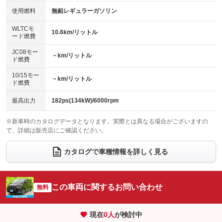
100V電源
クリーンディーゼル
バックカメラ
ETC
使用燃料
無鉛レギュラーガソリン
：装備なし
：装備なし
：装備あり
：装備あり
センターデフロック
エアロ
スマートキー
：装備なし
WLTCモ
：装備なし
：装備なし
10.6km/リットル
ード燃費
レンタカーアップ
展示・試乗車
ローダウン
ランフラットタイヤ
：装備なし
：装備なし
：装備なし
：装備なし
JC08モー
－km/リットル
ド燃費
電動格納ミラー
パワーシート
3列シート
：装備なし
：装備なし
：装備なし
10/15モー
装備略号／用語解説
－km/リットル
ベンチシート
フルフラットシート
ド燃費
：装備なし
：装備なし
チップアップシート
オットマン
：装備なし
：装備なし
最高出力
182ps(134kW)/6000rpm
電動格納サードシート
シートヒーター
：装備なし
：装備なし
※新車時のカタログデータとなります。実際とは異なる場合がございますの
で、詳細は販売店にご確認ください。
ウォークスルー
後席モニター
：装備なし
：装備あり
電動リアゲート
フロントカメラ
カタログで車種情報を詳しく見る
：装備あり
：装備なし
シートエアコン
全周囲カメラ
：装備なし
：装備なし
サイドカメラ
ルーフレール
この車両に関するお問い合わせ
：装備なし
無料
：装備なし
エアサスペンション
ヘッドライトウォッシャー
：装備なし
：装備なし
現在
0
人
が検討中
装備略号／用語解説