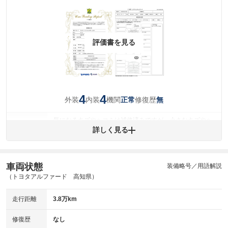
評価書を見る
4
4
外装
内装
機関
修復歴
正常
無
気になるキズやヘコミは補修済みですが、小さなキズやヘ
外装
コミが残っています。
詳しく見る
(車両外装)
キズ・へこみについて問い合わせる
内装
気になる汚れ等が、部分的にあります。
(内装状態)
車両状態
装備略号／用語解説
（トヨタアルファード 高知県）
主要機関に不具合はありません。
機関
走行距離
3.8万km
詳細は鑑定書をご確認ください。
修復歴
修復歴
なし
※グー鑑定は保証サービスではございません。購入時は必ず現車をご確認