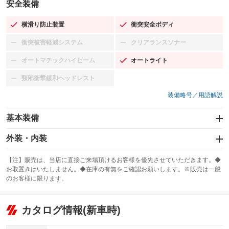
安全装備
横滑り防止装置
衝突安全ボディ
：装備あり
：装備あり
衝突被害軽減システム
クリアランスソナー
：装備なし
：装備なし
オートマチックハイビーム
オートライト
：装備なし
：装備あり
頸部衝撃緩和ヘッドレスト
：装備なし
装備略号／用語解説
基本装備
エアバッグ：運転席/助手席
外装・内装
：装備あり
スライドドア
カーナビ：メモリーナビ他
：装備なし
：装備あり
【注】販売は、当店に直接ご来場頂けるお客様を優先させていただきます。◆
お取置きはいたしません。◆在庫の有無をご確認お願いします。※販売は一般
サンルーフ
ABS
TV：フルセグ
：装備なし
：装備あり
：装備あり
のお客様に限ります。
エアコン
Wエアコン
オーディオ：CDまたはCDチェンジャー／ミュージックプレイヤー接続
：装備あり
：装備なし
：装備あり
可／ミュージックサーバー
リフトアップ
パワーステアリング
カタログ情報(新車時)
：装備なし
：装備あり
ビジュアル：-／DVD再生
：装備あり
ダウンヒルアシストコントロール
：装備なし