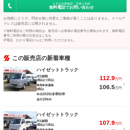
まずは在庫確認・見積り依頼
ださい。
無料電話でお問い合わせ
備考
－
お気軽にどうぞ。問合せ後に何度もご連絡が届くことはありません。メールア
ドレスは販売店に公開されません。
このパックの見積もり依頼（無料）
※無料電話をご利用の場合は、販売店へお客様の電話番号が通知されます。無料電話
番号ご利用の際の注意点は
こちら
IP電話、ひかり電話からはご利用いただけません。
この販売店の新着車種
ハイゼットトラック
支払総額
112.9
万円
(税込)(リ済込)
車両本体価格
106.5
万円
(税込)
2026(令和8)年
年式
10km
走行
ハイゼットトラック
支払総額
107.9
万円
(税込)(リ済込)
車両本体価格