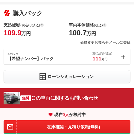
購入パック
支払総額
車両本体価格
(税込/リ済込)
(税込)
109.9
100.7
万円
万円
価格変更お知らせメールに登録
支払総額(税込)
Aパック
111
【希望ナンバー】パック
万円
内：オプシ
1.1
ョン価格
万円
ローンシミュレーション
(税込)
車両本体価
100.7
万円
格
この車両に関するお問い合わせ
無料
現在
0
人
が検討中
パック内容
希望ナンバーを取得するパックです。お好きな数字・思い出の数
在庫確認・見積り依頼(無料)
字をお客様の愛車にも！※一部取得出来ないナンバーもございま
す。※人気の数字等は、抽選になることがございます。ご了承く