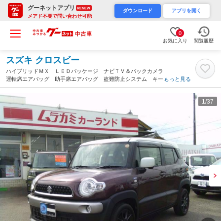
グーネットアプリ
RENEW
ダウンロード
アプリを開く
メアド不要で問い合わせ可能
0
お気に入り
閲覧履歴
スズキ クロスビー
ハイブリッドＭＸ ＬＥＤパッケージ ナビＴＶ＆バックカメラ
運転席エアバッグ 助手席エアバッグ 盗難防止システム キーレ
もっと見る
ス ＥＴＣ ミュージックプレイヤー ターボ スマートキー シ
ートヒーター（愛媛県）
1
/37