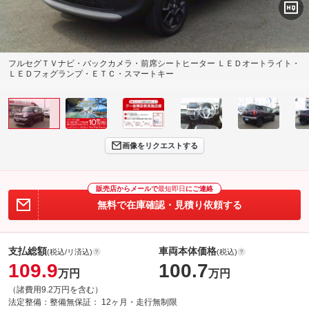
フルセグＴＶナビ・バックカメラ・前席シートヒーター ＬＥＤオートライト・
ＬＥＤフォグランプ・ＥＴＣ・スマートキー
画像をリクエストする
販売店からメールで
最短即日
にご連絡
無料で在庫確認・見積り依頼する
支払総額
車両本体価格
(税込/リ済込)
(税込)
109.9
100.7
万円
万円
（諸費用9.2万円を含む）
法定整備：
整備無
保証：
12ヶ月・走行無制限