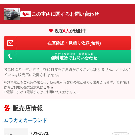
シートエアコン
全周囲カメラ
：装備なし
：装備なし
この車両に関するお問い合わせ
サイドカメラ
無料
ルーフレール
：装備なし
：装備なし
エアサスペンション
ヘッドライトウォッシャー
：装備なし
：装備なし
現在
0
人
が検討中
装備略号／用語解説
在庫確認・見積り依頼(無料)
まずは在庫確認・見積り依頼
無料電話でお問い合わせ
お気軽にどうぞ。問合せ後に何度もご連絡が届くことはありません。メールア
ドレスは販売店に公開されません。
※無料電話をご利用の場合は、販売店へお客様の電話番号が通知されます。無料電話
番号ご利用の際の注意点は
こちら
IP電話、ひかり電話からはご利用いただけません。
販売店情報
ムラカミカーランド
799-1371