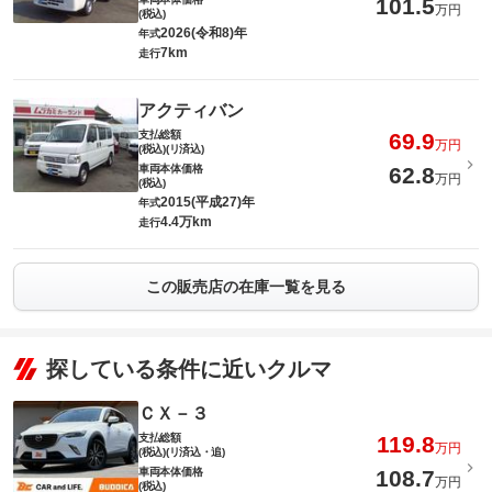
101.5
万円
(税込)
2026(令和8)年
年式
7km
走行
アクティバン
支払総額
69.9
万円
(税込)(リ済込)
車両本体価格
62.8
万円
(税込)
2015(平成27)年
年式
4.4万km
走行
この販売店の在庫一覧を見る
探している条件に近いクルマ
ＣＸ－３
支払総額
119.8
万円
(税込)(リ済込・追)
車両本体価格
108.7
万円
(税込)