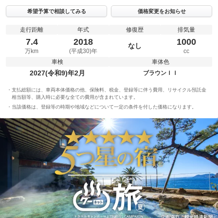
希望予算で相談してみる
価格変更をお知らせ
走行距離
年式
修復歴
排気量
7.4
2018
1000
なし
万km
(平成30)年
cc
車検
車体色
2027(令和9)年2月
ブラウンＩＩ
支払総額には、車両本体価格の他、保険料、税金、登録等に伴う費用、リサイクル預託金
相当額等、購入時に必要な全ての費用が含まれています。
当該価格は、登録等の時期や地域などについて一定の条件を付した価格になります。