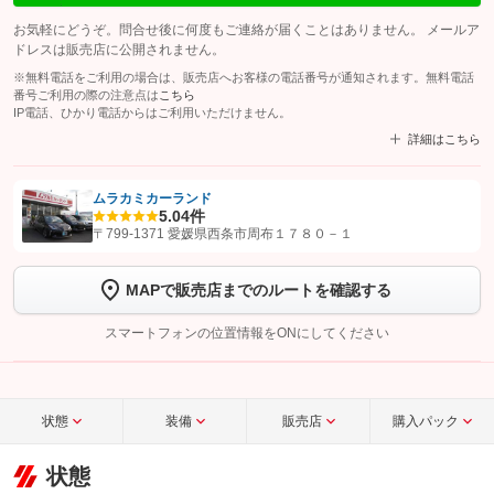
お気軽にどうぞ。問合せ後に何度もご連絡が届くことはありません。 メールア
ドレスは販売店に公開されません。
※無料電話をご利用の場合は、販売店へお客様の電話番号が通知されます。無料電話
番号ご利用の際の注意点は
こちら
IP電話、ひかり電話からはご利用いただけません。
詳細はこちら
ムラカミカーランド
5.0
4件
【STEP1】
認証画面でグーネットを友だち追加してから「許可する」ボタンを押
〒799-1371 愛媛県西条市周布１７８０－１
します
MAPで販売店までのルートを確認する
【STEP2】
トーク画面で
ボタンをタップして問い合わせを
完了してください。
スマートフォンの位置情報をONにしてください
こちら
状態
装備
販売店
購入パック
状態