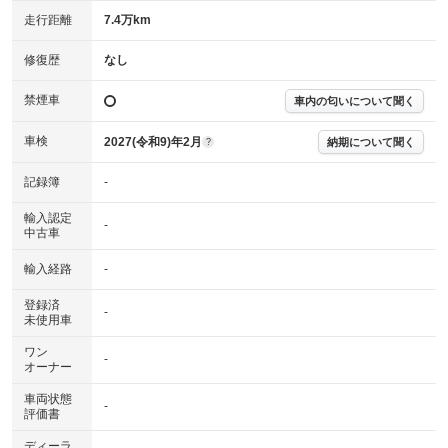
※車に装備されていない項目は「-」と表記されます
走行距離
7.4万km
※グー故障診断は保証サービスではございません。購入時は必ず現車をご
確認下さい。
※実際にお渡しする故障診断書につきましては、形式および表示項目が異
修復歴
なし
なる場合がございます。
※グー故障診断書はあくまでも実施時点での診断結果となります。将来に
禁煙車
車内の匂いについて聞く
わたり車両状態を担保するものではありませんので、車両情報等の詳細は
各販売店へお問い合わせ下さい。
車検
2027(令和9)年2月
納期について聞く
?
記録簿
-
輸入認定
-
中古車
輸入経路
-
登録済
-
未使用車
ワン
-
オーナー
車両状態
-
評価書
ディーラ