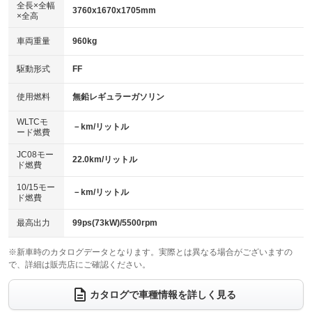
アルミホイール：16インチ
全長×全幅
：装備あり
3760x1670x1705mm
×全高
パワーウィンドウ
盗難防止システム
：装備あり
：装備あり
革シート
ハーフレザーシート
：装備なし
：装備なし
車両重量
960kg
アイドリングストップ
ドライブレコーダー
：装備あり
：装備なし
キーレス
LEDヘッドランプ
：装備あり
：装備あり
USB入力端子
Bluetooth接続
駆動形式
FF
：装備なし
：装備あり
HID(キセノンライト)
ポータブルナビ
：装備なし
：装備なし
100V電源
クリーンディーゼル
使用燃料
無鉛レギュラーガソリン
：装備なし
：装備なし
バックカメラ
ETC
：装備あり
：装備あり
センターデフロック
：装備なし
WLTCモ
エアロ
スマートキー
－km/リットル
：装備なし
：装備あり
ード燃費
レンタカーアップ
展示・試乗車
：装備なし
：装備なし
ローダウン
ランフラットタイヤ
：装備なし
：装備なし
JC08モー
22.0km/リットル
ド燃費
電動格納ミラー
：装備あり
パワーシート
3列シート
：装備なし
：装備なし
10/15モー
装備略号／用語解説
－km/リットル
ド燃費
ベンチシート
フルフラットシート
：装備なし
：装備なし
チップアップシート
オットマン
最高出力
99ps(73kW)/5500rpm
：装備なし
：装備なし
電動格納サードシート
シートヒーター
：装備なし
：装備あり
※新車時のカタログデータとなります。実際とは異なる場合がございますの
で、詳細は販売店にご確認ください。
ウォークスルー
後席モニター
：装備なし
：装備なし
カタログで車種情報を詳しく見る
電動リアゲート
フロントカメラ
：装備なし
：装備なし