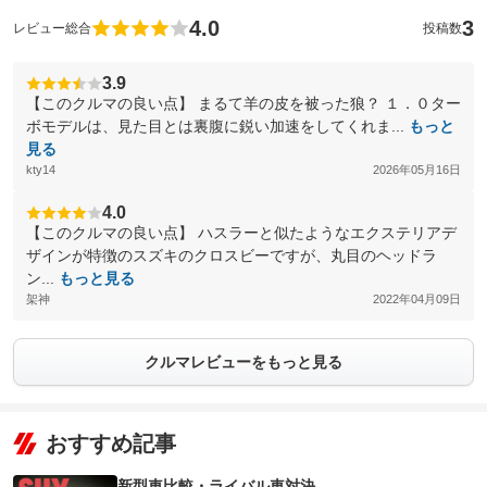
4.0
3
レビュー総合
投稿数
3.9
【このクルマの良い点】 まるて羊の皮を被った狼？ １．０ター
ボモデルは、見た目とは裏腹に鋭い加速をしてくれま...
もっと
見る
kty14
2026年05月16日
4.0
【このクルマの良い点】 ハスラーと似たようなエクステリアデ
ザインが特徴のスズキのクロスビーですが、丸目のヘッドラ
ン...
もっと見る
架神
2022年04月09日
クルマレビューをもっと見る
おすすめ記事
新型車比較・ライバル車対決