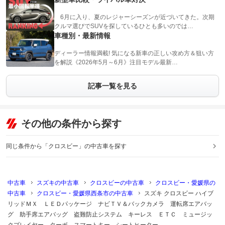
6月に入り、夏のレジャーシーズンが近づいてきた。次期
クルマ選びでSUVを探しているひとも多いのでは…
車種別・最新情報
ディーラー情報満載! 気になる新車の正しい攻め方＆狙い方
を解説《2026年5月～6月》注目モデル最新…
記事一覧を見る
その他の条件から探す
同じ条件から「クロスビー」の中古車を探す
中古車
スズキの中古車
クロスビーの中古車
クロスビー・愛媛県の
中古車
クロスビー・愛媛県西条市の中古車
スズキ クロスビー ハイブ
リッドＭＸ ＬＥＤパッケージ ナビＴＶ＆バックカメラ 運転席エアバッ
グ 助手席エアバッグ 盗難防止システム キーレス ＥＴＣ ミュージッ