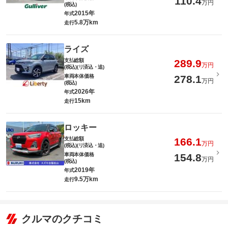
110.4
万円
(税込)
2015年
年式
5.8万km
走行
ライズ
支払総額
289.9
万円
(税込)(リ済込・追)
車両本体価格
278.1
万円
(税込)
2026年
年式
15km
走行
ロッキー
支払総額
166.1
万円
(税込)(リ済込・追)
車両本体価格
154.8
万円
(税込)
2019年
年式
9.5万km
走行
クルマのクチコミ