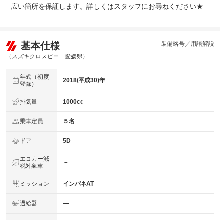
広い箇所を保証します。詳しくはスタッフにお尋ねください★
基本仕様
装備略号／用語解説
（スズキクロスビー 愛媛県）
年式（初度
2018(平成30)年
登録）
排気量
1000cc
乗車定員
５名
ドア
5D
エコカー減
－
税対象車
ミッション
インパネAT
過給器
―