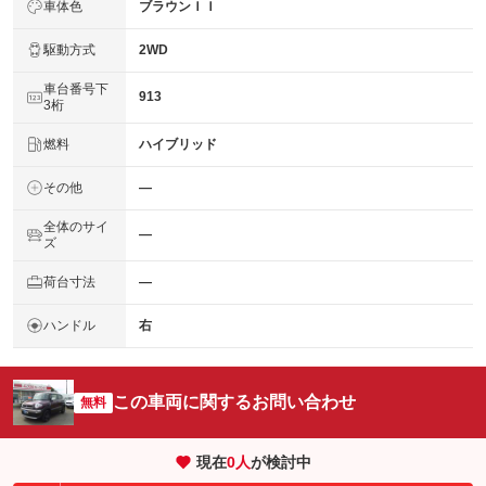
車体色
ブラウンＩＩ
駆動方式
2WD
車台番号下
913
3桁
燃料
ハイブリッド
その他
―
全体のサイ
―
ズ
荷台寸法
―
ハンドル
右
この車両に関するお問い合わせ
無料
現在
0
人
が検討中