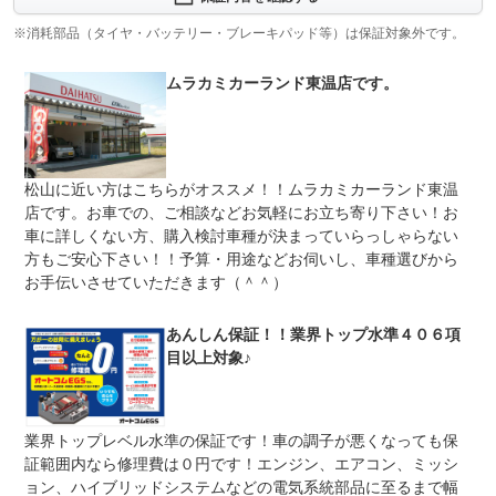
の安心プランです！
※消耗部品（タイヤ・バッテリー・ブレーキパッド等）は保証対象外です。
修理回数
無制限
ムラカミカーランド東温店です。
車両本体価格
上限金額
基本は車両本体価格となりますが、税込み５０万円以下の
車両は一律税込み５０万円まで修理可能！
免責金
無し
松山に近い方はこちらがオススメ！！ムラカミカーランド東温
保証修理
弊社工場または全国の指定・認証工場又はディーラーに修
店です。お車での、ご相談などお気軽にお立ち寄り下さい！お
受付先
理可能！遠方のお客様もご安心頂けます。
車に詳しくない方、購入検討車種が決まっていらっしゃらない
方もご安心下さい！！予算・用途などお伺いし、車種選びから
法定整備
整備無 車両状態については販売店にご確認ください
お手伝いさせていただきます（＾＾）
法定整備
-
について
あんしん保証！！業界トップ水準４０６項
目以上対象♪
業界トップレベル水準の保証です！車の調子が悪くなっても保
証範囲内なら修理費は０円です！エンジン、エアコン、ミッシ
ョン、ハイブリッドシステムなどの電気系統部品に至るまで幅