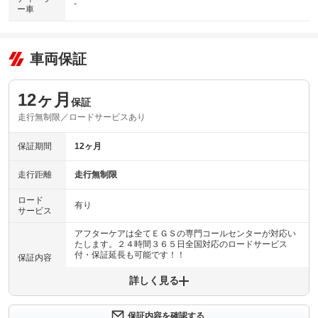
-
ー車
車両保証
12ヶ月
保証
走行無制限／ロードサービスあり
保証期間
12ヶ月
走行距離
走行無制限
ロード
有り
サービス
アフターケアは全てＥＧＳの専門コールセンターが対応い
たします。２４時間３６５日全国対応のロードサービス
付・保証延長も可能です！！
保証内容
詳しく見る
保証内容について問い合わせる
計52項目
保証項目
エンジンやミッションなどの走行基本部位を含む５２部位
保証内容を確認する