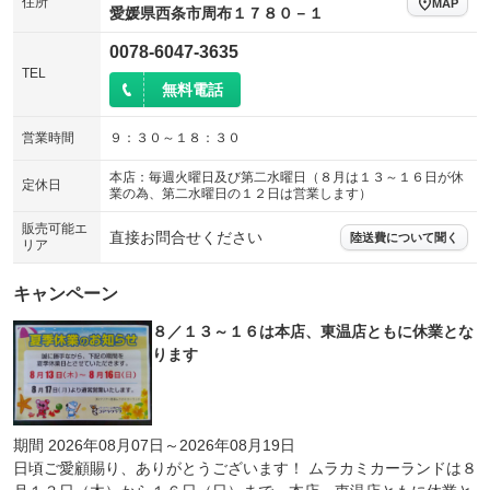
住所
MAP
愛媛県西条市周布１７８０－１
0078-6047-3635
TEL
無料電話
営業時間
９：３０～１８：３０
本店：毎週火曜日及び第二水曜日（８月は１３～１６日が休
定休日
業の為、第二水曜日の１２日は営業します）
販売可能エ
直接お問合せください
陸送費について聞く
リア
キャンペーン
８／１３～１６は本店、東温店ともに休業とな
ります
期間 2026年08月07日～2026年08月19日
日頃ご愛顧賜り、ありがとうございます！ ムラカミカーランドは８