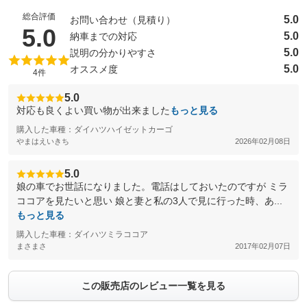
総合評価
5.0
お問い合わせ（見積り）
（5点満点中）
5.0
5.0
納車までの対応
5.0
説明の分かりやすさ
5.0
オススメ度
4件
5.0
対応も良くよい買い物が出来ました
もっと見る
購入した車種：ダイハツハイゼットカーゴ
やまはえいきち
2026年02月08日
5.0
娘の車でお世話になりました。電話はしておいたのですが ミラ
ココアを見たいと思い 娘と妻と私の3人で見に行った時、あ...
もっと見る
購入した車種：ダイハツミラココア
まさまさ
2017年02月07日
この販売店のレビュー一覧を見る