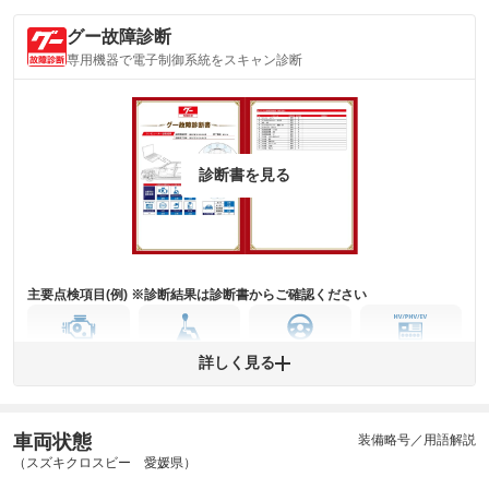
グー故障診断
専用機器で電子制御系統をスキャン診断
診断書を見る
主要点検項目(例) ※診断結果は診断書からご確認ください
エンジン
トランス
パワー
HV/PHV/EV
詳しく見る
ミッション
ステアリング
車両状態
ABS
エアーバッグ
先進安全装備
その他
装備略号／用語解説
（スズキクロスビー 愛媛県）
※異常がある場合は主要点検項目が赤色になり、異常と表記されます。