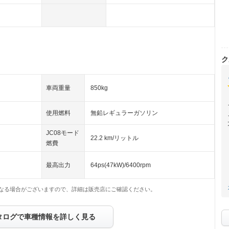
ク
車両重量
850kg
使用燃料
無鉛レギュラーガソリン
JC08モード
22.2 km/リットル
燃費
最高出力
64ps(47kW)/6400rpm
なる場合がございますので、詳細は販売店にご確認ください。
タログで車種情報を詳しく見る