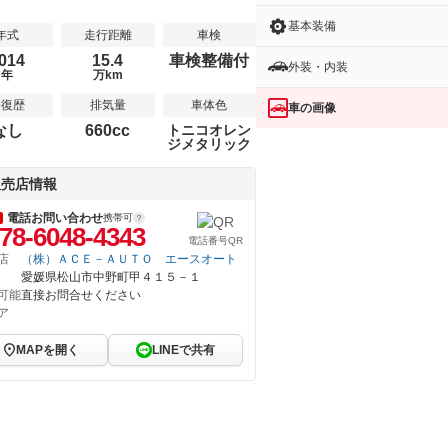
基本装備
年式
走行距離
車検
014
15.4
車検整備付
外装・内装
年
万km
修復歴
排気量
車体色
車の画像
なし
660cc
トニコオレン
ジメタリック
販売店情報
電話お問い合わせ
携帯可
78-6048-4343
電話番号QR
店
（株）ＡＣＥ－ＡＵＴＯ エースオート
愛媛県松山市中野町甲４１５－１
可能
直接お問合せください
ア
MAPを開く
LINEで共有