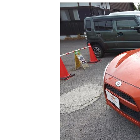
マガジン
車カタログ
自動車ローン
保険
レビュー
価格相場
教習所
用語集