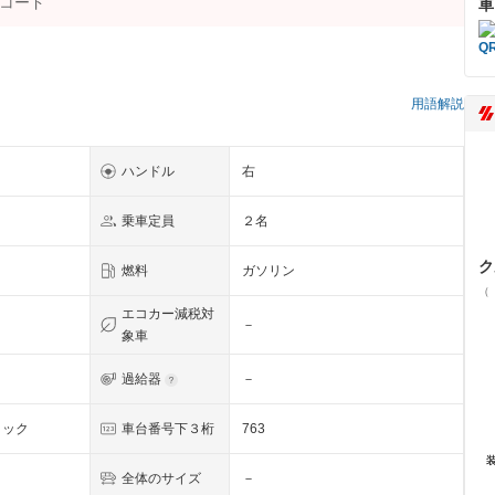
車
）
用語解説
ハンドル
右
乗車定員
２名
ク
燃料
ガソリン
（
エコカー減税対
－
象車
過給器
－
リック
車台番号下３桁
763
全体のサイズ
－