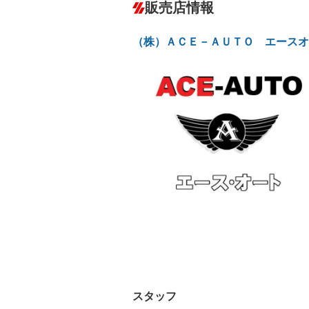
－
販売店情報
オーディオ：ミュージックプレイヤー接
ックサーバー
盗難防止システム
アイドリ
－
ヘッドライトウォッシャ
革シート
－
－
（株）ＡＣＥ－ＡＵＴＯ エースオ
ー
Bluetooth接続
100V電源
－
－
LEDヘッドランプ
HID(キ
－
レンタカーアップ
展示・試
－
－
ETC
エアロ
－
ランフラットタイヤ
パワーシ
－
－
フルフラットシート
チップア
－
－
シートヒーター
ウォーク
－
フロントカメラ
シートエ
－
－
ルーフレール
エアサス
－
－
スタッフ