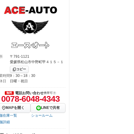
所
〒791-1121
愛媛県松山市中野町甲４１５－１
コピー
業時間
9：30～18：30
休日
日曜・祝日
電話お問い合わせ
無料
携帯可
0078-6048-4343
MAPを開く
LINEで共有
舗在庫一覧
ショールーム
舗詳細