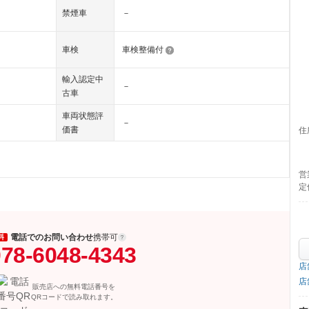
禁煙車
－
車検
車検整備付
輸入認定中
－
古車
車両状態評
－
価書
住
営
定
電話でのお問い合わせ
携帯可
料
78-6048-4343
店
店
販売店への無料電話番号を
QRコードで読み取れます。