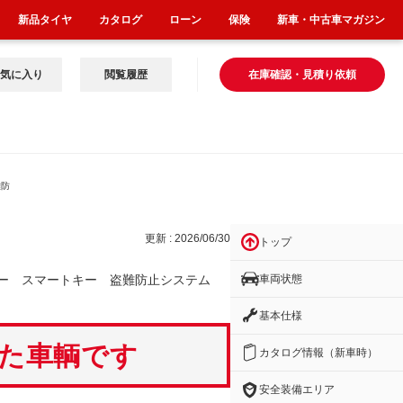
新品タイヤ
カタログ
ローン
保険
新車・中古車マガジン
気に入り
閲覧履歴
在庫確認・見積り依頼
難防
更新 : 2026/06/30
トップ
車両状態
ター スマートキー 盗難防止システム
基本仕様
いた車輌です
カタログ情報（新車時）
安全装備エリア