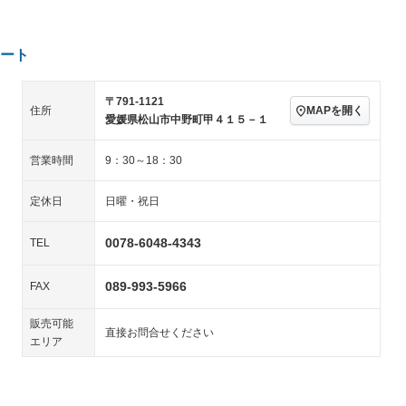
続可／ミュージ
アルミホイール：16イ
－ビジュアル
－
ンチ
ングストップ
ドライブレコーダー
USB入力端子
－
－
ハーフレザーシート
キーレス
－
ート
クリーンディーゼル
センターデフロック
－
－
セノンライト)
ポータブルナビ
バックカメラ
－
－
乗車
電動格納ミラー
－
〒791-1121
MAPを開く
住所
スマートキー
ローダウン
愛媛県松山市中野町甲４１５－１
－
装備略号／用語解説
ート
3列シート
ベンチシート
－
－
営業時間
9：30～18：30
ップシート
オットマン
電動格納サードシート
－
－
定休日
日曜・祝日
スルー
後席モニター
電動リアゲート
－
－
0078-6048-4343
TEL
アコン
全周囲カメラ
サイドカメラ
－
－
ペンション
089-993-5966
FAX
販売可能
装備略号／用語解説
直接お問合せください
エリア