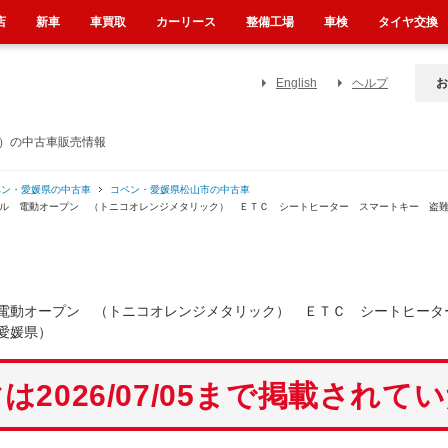
店
新車
車買取
カーリース
整備工場
車検
タイヤ交換
English
ヘルプ
お
県）の中古車販売情報
ペン・愛媛県の中古車
コペン・愛媛県松山市の中古車
アル 電動オープン （トニコオレンジメタリック） ＥＴＣ シートヒーター スマートキー 盗
電動オープン （トニコオレンジメタリック） ＥＴＣ シートヒー
愛媛県）
は2026/07/05まで掲載されて