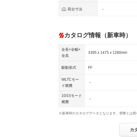
荷台寸法
－
カタログ情報（新車時）
全長×全幅×
3395 x 1475 x 1280mm
全高
駆動形式
FF
WLTCモー
－
ド燃費
10/15モード
－
燃費
※新車時のカタログデータとなります。実際とは異
カ