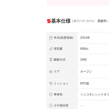
基本仕様
（ダイハツ コペン 愛媛県
年式(初度登録)
2014年
排気量
660cc
駆動方式
2WD
ドア
オープン
ミッション
MT5速
車体色
トニコオレンジメタ
その他仕様
－