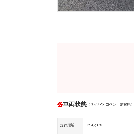
車両状態
（ダイハツ コペン 愛媛県
走行距離
15.4万km