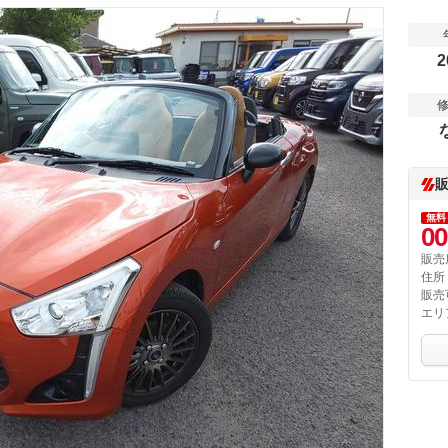
2
無料
00
販売
住所
販売
エリ