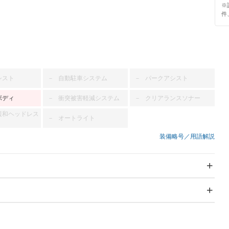
※
件
シスト
自動駐車システム
パークアシスト
－
－
ボディ
衝突被害軽減システム
クリアランスソナー
－
－
緩和ヘッドレス
オートライト
－
装備略号／用語解説
スライドドア
サンルーフ
－
－
Wエアコン
リフトアップ
－
－
TV
－
パワーステアリング
パワーウィンドウ