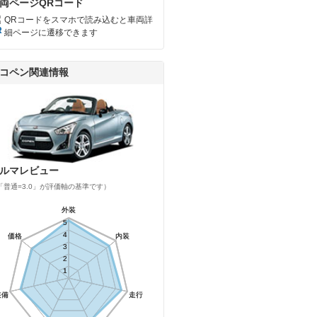
両ページQRコード
QRコードをスマホで読み込むと車両詳
細ページに遷移できます
コペン関連情報
ルマレビュー
「普通=3.0」が評価軸の基準です）
外装
外装
5
5
4
4
価格
価格
内装
内装
3
3
2
2
1
1
装備
装備
走行
走行