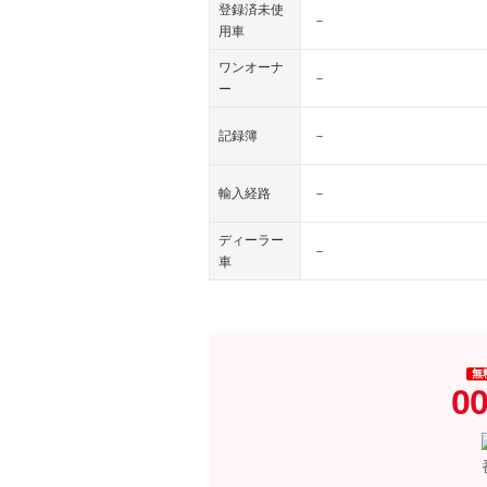
登録済未使
－
用車
ワンオーナ
－
ー
記録簿
－
輸入経路
－
ディーラー
－
車
無
00