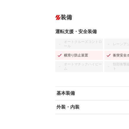
装備
運転支援・安全装備
オートクルーズコントロ
レーンア
－
－
ール
横滑り防止装置
衝突安全
オートマチックハイビー
頸部衝撃
－
－
ム
ト
基本装備
外装・内装
エアバッグ：運転席/助手席
ABS
エアコン
カーナビ：メモリーナビ他
ダウンヒルアシストコントロール